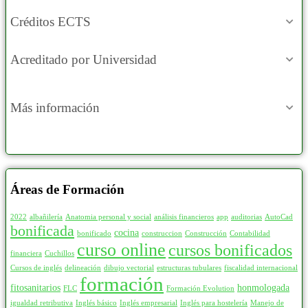
Créditos ECTS
Acreditado por Universidad
Más información
Áreas de Formación
2022
albañilería
Anatomia personal y social
análisis financieros
app
auditorias
AutoCad
bonificada
cocina
bonificado
construccion
Construcción
Contabilidad
curso online
cursos bonificados
financiera
Cuchillos
Cursos de inglés
delineación
dibujo vectorial
estructuras tubulares
fiscalidad internacional
formación
fitosanitarios
honmologada
FLC
Formación Evolution
igualdad retributiva
Inglés básico
Inglés empresarial
Inglés para hostelería
Manejo de