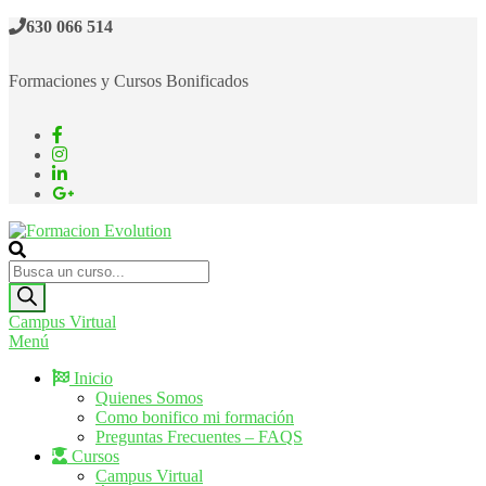
Saltar
630 066 514
al
contenido
Formaciones y Cursos Bonificados
Formacion Evolution
Cursos de formación continua
Búsqueda
de
productos
Campus Virtual
Menú
Inicio
Quienes Somos
Como bonifico mi formación
Preguntas Frecuentes – FAQS
Cursos
Campus Virtual