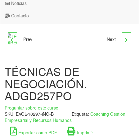
Noticias
Contacto
Prev
Next
TÉCNICAS DE MANDO
ADGD305PO GESTIÓN
Y DIRECCIÓN DE
DE COOPERATIVAS DE
TÉCNICAS DE
EQUIPOS. ADGD256PO
TRABAJO
NEGOCIACIÓN.
ADGD257PO
Preguntar sobre este curso
SKU:
EVOL-10297-iNO-B
Etiqueta:
Coaching Gestión
Empresarial y Recursos Humanos
Exportar como PDF
Imprimir