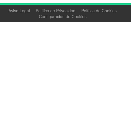
210
0
COVID
48
Aviso Legal
Política de Privacidad
Política de Cookies
240
2
Configuración de Cookies
Administración y Oficinas
12
250
67
Atención Social y/o Sanitária
3
290
0
Comercio y Marketing
20
300
406
Entorno Laboral
6
400
314
Hoteles
8
480
3
Indústrias Alimentarias
6
600
48
Restauración
11
660
1
Terapia Ocupacional
1
680
1
Transporte de Viajeros
2
700
3
Cursos mixtos
1
720
5
DEPORTES
136