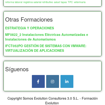
135
1
reforma laboral
registros salarial retributivo
salud
tapas
TPC
veterinaria
COMERCIO Y MARKETING
585
140
48
Atención al Cliente
24
Otras Formaciones
150
185
Bingo
10
ESTRATEGIA Y OPERACIONES
155
2
Comercio y Marketing
339
MF0822_2 Instalaciones Eléctricas Automatizadas e
160
46
Instalaciones de Automatismos
Control de Almacén
17
IFCT052PO GESTIÓN DE SISTEMAS CON VMWARE:
165
5
Inmobiliaria
3
VIRTUALIZACIÓN DE APLICACIONES
170
22
Interiorismo y Escaparatismo
40
175
3
Síguenos
Logística Comercial y Gestión del
180
393
Transporte
15
185
0
Marketing, Publicidad y Comunicación
166
190
25
Puente Grúa
2
Copyright Somos Evolution Consultores 3.0 S.L. - Formación
200
680
Supermercados
4
Evolution