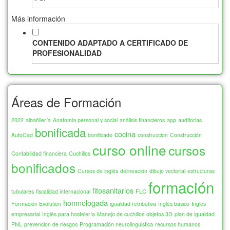
Fruticultura
18
Más información
85
28
Ganadería
68
90
546
CONTENIDO ADAPTADO A CERTIFICADO DE
Jardinería
39
PROFESIONALIDAD
95
7
Maquinaria Agraria
20
100
369
Porcina
8
105
9
Áreas de Formación
ARTES GRÁFICAS, IMAGEN Y SONIDO
363
110
58
2022
albañilería
Anatomia personal y social
análisis financieros
app
auditorias
Creación, Diseño y Edición Digital
243
bonificada
cocina
AutoCad
115
4
bonificado
construccion
Construcción
Editorial
41
curso online
cursos
Contabilidad financiera
Cuchillos
120
234
Escenografía
1
bonificados
Cursos de inglés
delineación
dibujo vectorial
estructuras
125
10
Maquetación y Artes Gráficas
62
formación
fitosanitarios
tubulares
fiscalidad internacional
FLC
126
1
Producción Cinematográfica
16
honmologada
Formación Evolution
igualdad retributiva
Inglés básico
Inglés
130
47
empresarial
Inglés para hostelería
Manejo de cuchillos
objetos 3D
plan de igualdad
Cocina presencial
31
PNL
prevencion de riesgos
Programación neurolinguistica
recursos humanos