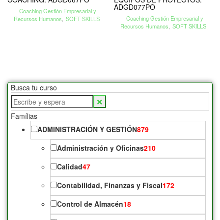
ADGD077PO
Coaching Gestión Empresarial y
Coaching Gestión Empresarial y
Recursos Humanos
,
SOFT SKILLS
Recursos Humanos
,
SOFT SKILLS
Busca tu curso
Famílias
ADMINISTRACIÓN Y GESTIÓN
879
Administración y Oficinas
210
Calidad
47
Contabilidad, Finanzas y Fiscal
172
Control de Almacén
18