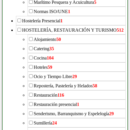
Marítimo Pesquera y Acuicultura
5
Normas ISO/UNE
1
Hostelería Presencial
1
HOSTELERÍA, RESTAURACIÓN Y TURISMO
512
Alojamiento
50
Catering
35
Cocina
104
Hoteles
59
Ocio y Tiempo Libre
29
Repostería, Pastelería y Helados
58
Restauración
116
Restauración presencial
1
Senderismo, Barranquismo y Espelelogía
29
Sumillería
24