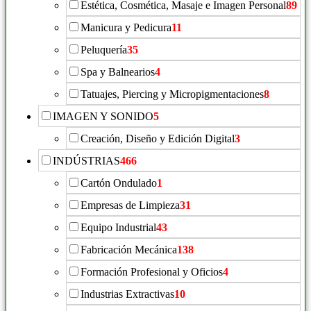
Estética, Cosmética, Masaje e Imagen Personal
89
Manicura y Pedicura
11
Peluquería
35
Spa y Balnearios
4
Tatuajes, Piercing y Micropigmentaciones
8
IMAGEN Y SONIDO
5
Creación, Diseño y Edición Digital
3
INDÚSTRIAS
466
Cartón Ondulado
1
Empresas de Limpieza
31
Equipo Industrial
43
Fabricación Mecánica
138
Formación Profesional y Oficios
4
Industrias Extractivas
10