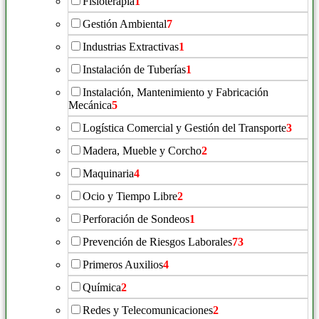
Fisioterapia
1
Gestión Ambiental
7
Industrias Extractivas
1
Instalación de Tuberías
1
Instalación, Mantenimiento y Fabricación
Mecánica
5
Logística Comercial y Gestión del Transporte
3
Madera, Mueble y Corcho
2
Maquinaria
4
Ocio y Tiempo Libre
2
Perforación de Sondeos
1
Prevención de Riesgos Laborales
73
Primeros Auxilios
4
Química
2
Redes y Telecomunicaciones
2