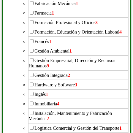
Fabricación Mecánica
1
Farmacia
1
Formación Profesional y Oficios
3
Formación, Educación y Orientación Laboral
4
Francés
1
Gestión Ambiental
1
Gestión Empresarial, Dirección y Recursos
Humanos
9
Gestión Integrada
2
Hardware y Software
3
Inglés
1
Inmobiliaria
4
Instalación, Mantenimiento y Fabricación
Mecánica
2
Logística Comercial y Gestión del Transporte
1