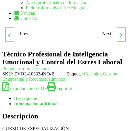
Áreas profesionales de formación
Píldoras formativas: Accede gratis!
Noticias
Contacto
Prev
Next
TÉCNICO PROFESIONAL
TÉCNICO PROFESIONAL
DE CRIMINOLOGÍA
DE PROYECTOS DE
Técnico Profesional de Inteligencia
Emocional y Control del Estrés Laboral
ANIMACIÓN TURÍSTICA
Preguntar sobre este curso
SKU:
EVOL-10333-iNO-B
Etiqueta:
Coaching Gestión
Empresarial y Recursos Humanos
Exportar como PDF
Imprimir
Descripción
Información adicional
Descripción
CURSO DE ESPECIALIZACIÓN