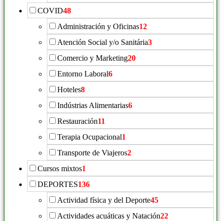
COVID
48
Administración y Oficinas
12
Atención Social y/o Sanitária
3
Comercio y Marketing
20
Entorno Laboral
6
Hoteles
8
Indústrias Alimentarias
6
Restauración
11
Terapia Ocupacional
1
Transporte de Viajeros
2
Cursos mixtos
1
DEPORTES
136
Actividad física y del Deporte
45
Actividades acuáticas y Natación
22