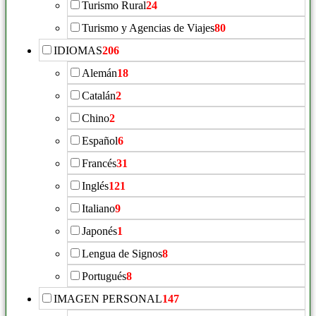
Turismo Rural
24
Turismo y Agencias de Viajes
80
IDIOMAS
206
Alemán
18
Catalán
2
Chino
2
Español
6
Francés
31
Inglés
121
Italiano
9
Japonés
1
Lengua de Signos
8
Portugués
8
IMAGEN PERSONAL
147