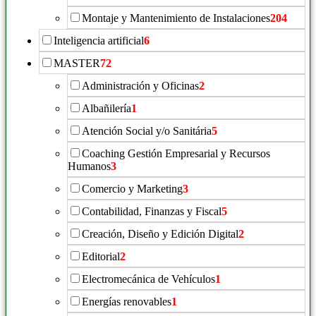
Montaje y Mantenimiento de Instalaciones
204
Inteligencia artificial
6
MASTER
72
Administración y Oficinas
2
Albañilería
1
Atención Social y/o Sanitária
5
Coaching Gestión Empresarial y Recursos
Humanos
3
Comercio y Marketing
3
Contabilidad, Finanzas y Fiscal
5
Creación, Diseño y Edición Digital
2
Editorial
2
Electromecánica de Vehículos
1
Energías renovables
1