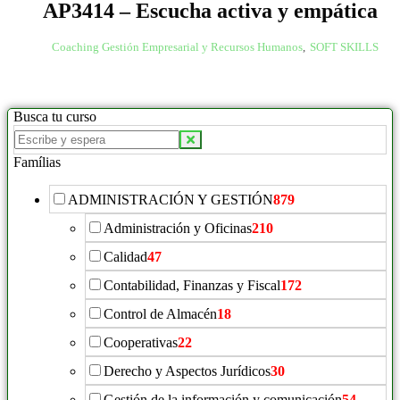
AP3414 – Escucha activa y empática
Coaching Gestión Empresarial y Recursos Humanos
,
SOFT SKILLS
Busca tu curso
Famílias
ADMINISTRACIÓN Y GESTIÓN
879
Administración y Oficinas
210
Calidad
47
Contabilidad, Finanzas y Fiscal
172
Control de Almacén
18
Cooperativas
22
Derecho y Aspectos Jurídicos
30
Gestión de la información y comunicación
54