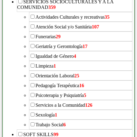
SERVICIOS SOCIOCULTURALES Y A LA
COMUNIDAD
359
Actividades Culturales y recreativas
35
Atención Social y/o Sanitária
107
Funerarias
29
Geriatría y Gerontología
17
Igualdad de Género
4
Limpieza
1
Orientación Laboral
25
Pedagogía Terapéutica
16
Psicoterapia y Psiquiatría
5
Servicios a la Comunidad
126
Sexología
1
Trabajo Social
6
SOFT SKILLS
99