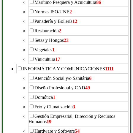
Marítimo Pesquera y Acuicultura
86
Normas ISO/UNE
2
Panadería y Bollería
12
Restauración
2
Setas y Hongos
23
Vegetales
1
Vinicultura
17
INFORMÁTICA Y COMUNICACIONES
1111
Atención Social y/o Sanitária
6
Diseño Profesional y CAD
49
Domótica
1
Frío y Climatización
3
Gestión Empresarial, Dirección y Recursos
Humanos
19
Hardware y Software
54