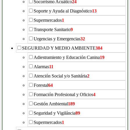
Socorrismo Acuático
24
Soporte y Ayuda al Diagnóstico
13
Supermercados
1
Transporte Sanitario
9
Urgencias y Emergencias
32
SEGURIDAD Y MEDIO AMBIENTE
384
Adiestramiento y Educación Canina
19
Alarmas
11
Atención Social y/o Sanitária
2
Forestal
64
Formación Profesional y Oficios
4
Gestión Ambiental
189
Seguridad y Vigiláncia
89
Supermercados
1