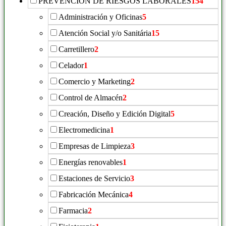
PREVENCIÓN DE RIESGOS LABORALES
154
Administración y Oficinas
5
Atención Social y/o Sanitária
15
Carretillero
2
Celador
1
Comercio y Marketing
2
Control de Almacén
2
Creación, Diseño y Edición Digital
5
Electromedicina
1
Empresas de Limpieza
3
Energías renovables
1
Estaciones de Servicio
3
Fabricación Mecánica
4
Farmacia
2