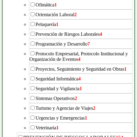
Ofimática
1
Orientación Laboral
2
Peluquería
1
Prevención de Riesgos Laborales
4
Programación y Desarrollo
7
Protocolo Empresarial, Protocolo Institucional y
Organización de Eventos
4
Proyectos, Seguimiento y Seguridad en Obras
1
Seguridad Informática
4
Seguridad y Vigilancia
1
Sistemas Operativos
2
Turismo y Agencias de Viajes
2
Urgencias y Emergencias
1
Veterinaria
1