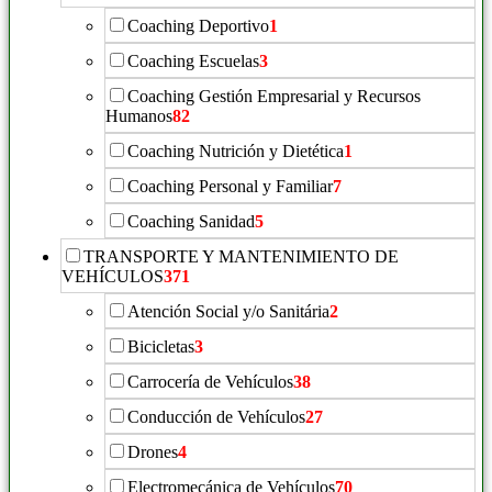
Coaching Deportivo
1
Coaching Escuelas
3
Coaching Gestión Empresarial y Recursos
Humanos
82
Coaching Nutrición y Dietética
1
Coaching Personal y Familiar
7
Coaching Sanidad
5
TRANSPORTE Y MANTENIMIENTO DE
VEHÍCULOS
371
Atención Social y/o Sanitária
2
Bicicletas
3
Carrocería de Vehículos
38
Conducción de Vehículos
27
Drones
4
Electromecánica de Vehículos
70