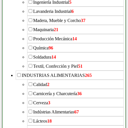
Ingeniería Industrial
5
Lavanderia Industrial
6
Madera, Mueble y Corcho
37
Maquinaria
21
Producción Mecánica
14
Química
96
Soldadura
14
Textil, Confección y Piel
51
INDUSTRIAS ALIMENTARIAS
265
Calidad
2
Carnicería y Charcutería
36
Cerveza
3
Indústrias Alimentarias
67
Lácteos
18