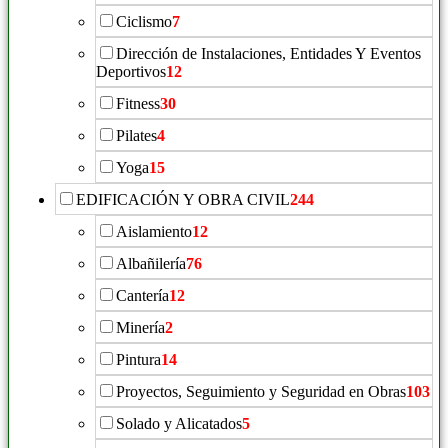
Ciclismo
7
Dirección de Instalaciones, Entidades Y Eventos
Deportivos
12
Fitness
30
Pilates
4
Yoga
15
EDIFICACIÓN Y OBRA CIVIL
244
Aislamiento
12
Albañilería
76
Cantería
12
Minería
2
Pintura
14
Proyectos, Seguimiento y Seguridad en Obras
103
Solado y Alicatados
5