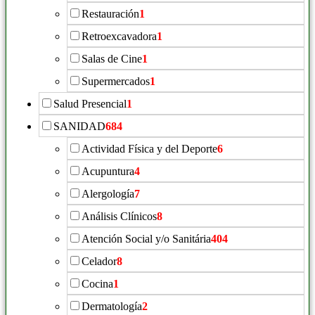
Restauración
1
Retroexcavadora
1
Salas de Cine
1
Supermercados
1
Salud Presencial
1
SANIDAD
684
Actividad Física y del Deporte
6
Acupuntura
4
Alergología
7
Análisis Clínicos
8
Atención Social y/o Sanitária
404
Celador
8
Cocina
1
Dermatología
2