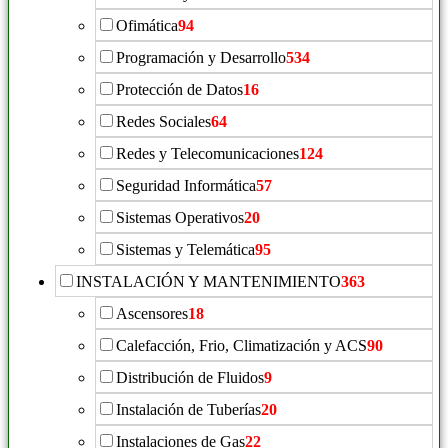
Ofimática
94
Programación y Desarrollo
534
Protección de Datos
16
Redes Sociales
64
Redes y Telecomunicaciones
124
Seguridad Informática
57
Sistemas Operativos
20
Sistemas y Telemática
95
INSTALACIÓN Y MANTENIMIENTO
363
Ascensores
18
Calefacción, Frio, Climatización y ACS
90
Distribución de Fluidos
9
Instalación de Tuberías
20
Instalaciones de Gas
22