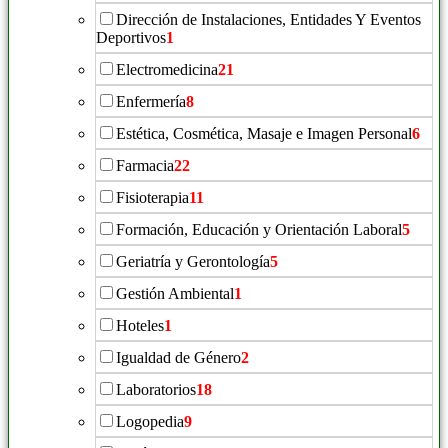
Dirección de Instalaciones, Entidades Y Eventos
Deportivos
1
Electromedicina
21
Enfermería
8
Estética, Cosmética, Masaje e Imagen Personal
6
Farmacia
22
Fisioterapia
11
Formación, Educación y Orientación Laboral
5
Geriatría y Gerontología
5
Gestión Ambiental
1
Hoteles
1
Igualdad de Género
2
Laboratorios
18
Logopedia
9