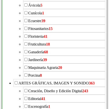
Ávicola
5
Cunícola
1
Ecuestre
39
Fitosanitarios
15
Floristeria
41
Fruticultura
18
Ganadería
68
Jardinería
39
Maquinaria Agraria
20
Porcina
8
ARTES GRÁFICAS, IMAGEN Y SONIDO
363
Creación, Diseño y Edición Digital
243
Editorial
41
Escenografía
1