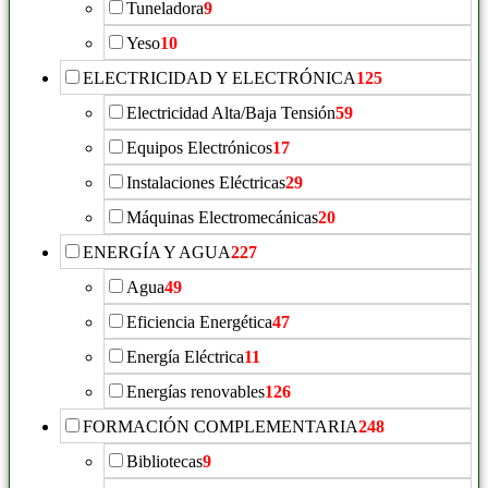
Tuneladora
9
Yeso
10
ELECTRICIDAD Y ELECTRÓNICA
125
Electricidad Alta/Baja Tensión
59
Equipos Electrónicos
17
Instalaciones Eléctricas
29
Máquinas Electromecánicas
20
ENERGÍA Y AGUA
227
Agua
49
Eficiencia Energética
47
Energía Eléctrica
11
Energías renovables
126
FORMACIÓN COMPLEMENTARIA
248
Bibliotecas
9