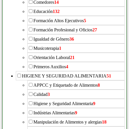
Comedores
14
Educación
132
Formación Altos Ejecutivos
5
Formación Profesional y Oficios
27
Igualdad de Género
36
Musicoterapia
1
Orientación Laboral
21
Primeros Auxilios
4
HIGIENE Y SEGURIDAD ALIMENTARIA
51
APPCC y Etiquetado de Alimentos
8
Calidad
3
Higiene y Seguridad Alimentaria
9
Indústrias Alimentarias
9
Manipulación de Alimentos y alergias
18