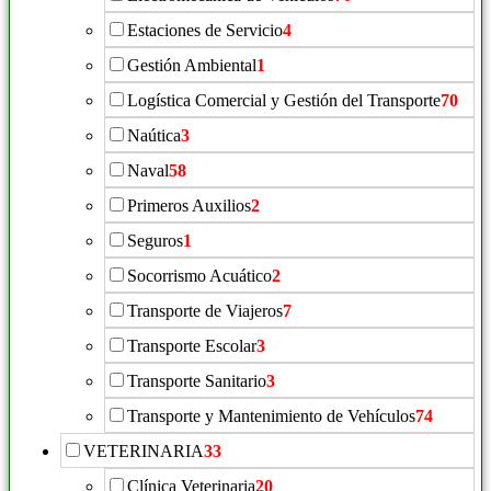
Estaciones de Servicio
4
Gestión Ambiental
1
Logística Comercial y Gestión del Transporte
70
Naútica
3
Naval
58
Primeros Auxilios
2
Seguros
1
Socorrismo Acuático
2
Transporte de Viajeros
7
Transporte Escolar
3
Transporte Sanitario
3
Transporte y Mantenimiento de Vehículos
74
VETERINARIA
33
Clínica Veterinaria
20