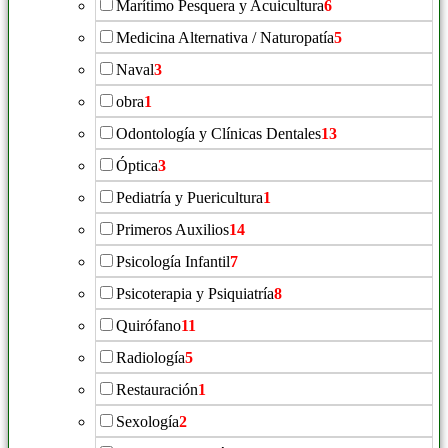
Marítimo Pesquera y Acuicultura
6
Medicina Alternativa / Naturopatía
5
Naval
3
obra
1
Odontología y Clínicas Dentales
13
Óptica
3
Pediatría y Puericultura
1
Primeros Auxilios
14
Psicología Infantil
7
Psicoterapia y Psiquiatría
8
Quirófano
11
Radiología
5
Restauración
1
Sexología
2