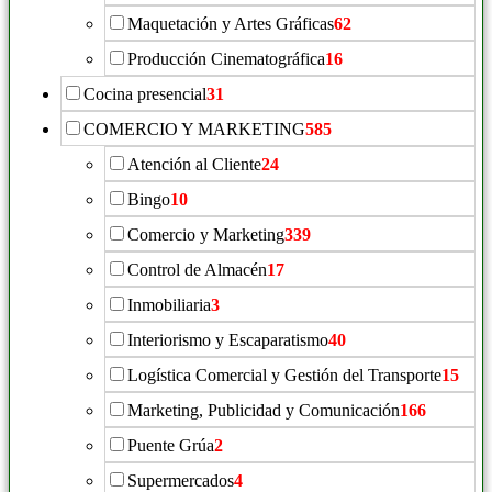
Maquetación y Artes Gráficas
62
Producción Cinematográfica
16
Cocina presencial
31
COMERCIO Y MARKETING
585
Atención al Cliente
24
Bingo
10
Comercio y Marketing
339
Control de Almacén
17
Inmobiliaria
3
Interiorismo y Escaparatismo
40
Logística Comercial y Gestión del Transporte
15
Marketing, Publicidad y Comunicación
166
Puente Grúa
2
Supermercados
4