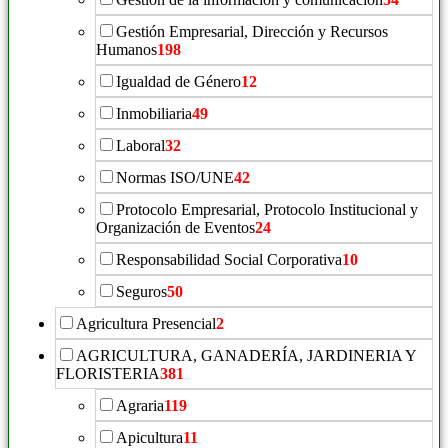
Gestión Empresarial, Dirección y Recursos
Humanos
198
Igualdad de Género
12
Inmobiliaria
49
Laboral
32
Normas ISO/UNE
42
Protocolo Empresarial, Protocolo Institucional y
Organización de Eventos
24
Responsabilidad Social Corporativa
10
Seguros
50
Agricultura Presencial
2
AGRICULTURA, GANADERÍA, JARDINERIA Y
FLORISTERIA
381
Agraria
119
Apicultura
11