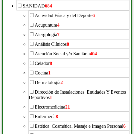
SANIDAD
684
Actividad Física y del Deporte
6
Acupuntura
4
Alergología
7
Análisis Clínicos
8
Atención Social y/o Sanitária
404
Celador
8
Cocina
1
Dermatología
2
Dirección de Instalaciones, Entidades Y Eventos
Deportivos
1
Electromedicina
21
Enfermería
8
Estética, Cosmética, Masaje e Imagen Personal
6