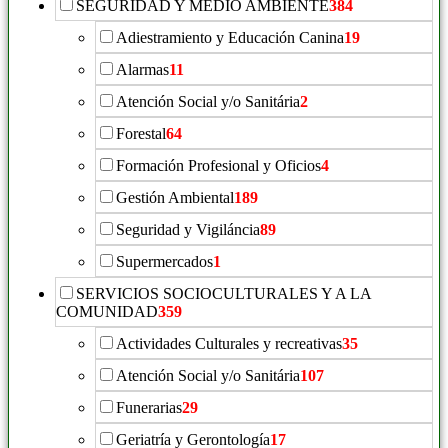
SEGURIDAD Y MEDIO AMBIENTE
384
Adiestramiento y Educación Canina
19
Alarmas
11
Atención Social y/o Sanitária
2
Forestal
64
Formación Profesional y Oficios
4
Gestión Ambiental
189
Seguridad y Vigiláncia
89
Supermercados
1
SERVICIOS SOCIOCULTURALES Y A LA
COMUNIDAD
359
Actividades Culturales y recreativas
35
Atención Social y/o Sanitária
107
Funerarias
29
Geriatría y Gerontología
17