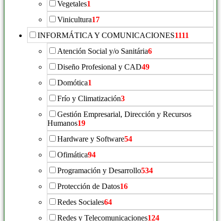
Vegetales
1
Vinicultura
17
INFORMÁTICA Y COMUNICACIONES
1111
Atención Social y/o Sanitária
6
Diseño Profesional y CAD
49
Domótica
1
Frío y Climatización
3
Gestión Empresarial, Dirección y Recursos
Humanos
19
Hardware y Software
54
Ofimática
94
Programación y Desarrollo
534
Protección de Datos
16
Redes Sociales
64
Redes y Telecomunicaciones
124