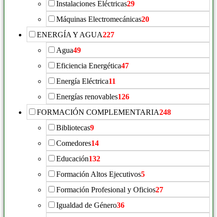
Instalaciones Eléctricas
29
Máquinas Electromecánicas
20
ENERGÍA Y AGUA
227
Agua
49
Eficiencia Energética
47
Energía Eléctrica
11
Energías renovables
126
FORMACIÓN COMPLEMENTARIA
248
Bibliotecas
9
Comedores
14
Educación
132
Formación Altos Ejecutivos
5
Formación Profesional y Oficios
27
Igualdad de Género
36