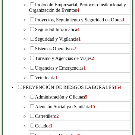
Protocolo Empresarial, Protocolo Institucional y
Organización de Eventos
4
Proyectos, Seguimiento y Seguridad en Obras
1
Seguridad Informática
4
Seguridad y Vigilancia
1
Sistemas Operativos
2
Turismo y Agencias de Viajes
2
Urgencias y Emergencias
1
Veterinaria
1
PREVENCIÓN DE RIESGOS LABORALES
154
Administración y Oficinas
5
Atención Social y/o Sanitária
15
Carretillero
2
Celador
1