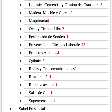
Logística Comercial y Gestión del Transporte
3
Madera, Mueble y Corcho
2
Maquinaria
4
Ocio y Tiempo Libre
2
Perforación de Sondeos
1
Prevención de Riesgos Laborales
73
Primeros Auxilios
4
Química
2
Redes y Telecomunicaciones
2
Restauración
1
Retroexcavadora
1
Salas de Cine
1
Supermercados
1
Salud Presencial
1