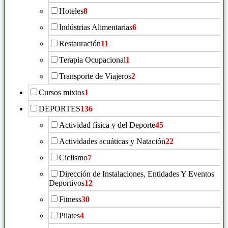
Hoteles
8
Indústrias Alimentarias
6
Restauración
11
Terapia Ocupacional
1
Transporte de Viajeros
2
Cursos mixtos
1
DEPORTES
136
Actividad física y del Deporte
45
Actividades acuáticas y Natación
22
Ciclismo
7
Dirección de Instalaciones, Entidades Y Eventos
Deportivos
12
Fitness
30
Pilates
4