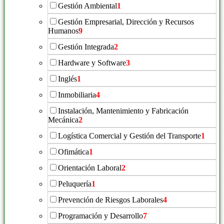
Gestión Ambiental
1
Gestión Empresarial, Dirección y Recursos
Humanos
9
Gestión Integrada
2
Hardware y Software
3
Inglés
1
Inmobiliaria
4
Instalación, Mantenimiento y Fabricación
Mecánica
2
Logística Comercial y Gestión del Transporte
1
Ofimática
1
Orientación Laboral
2
Peluquería
1
Prevención de Riesgos Laborales
4
Programación y Desarrollo
7