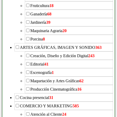
Fruticultura
18
Ganadería
68
Jardinería
39
Maquinaria Agraria
20
Porcina
8
ARTES GRÁFICAS, IMAGEN Y SONIDO
363
Creación, Diseño y Edición Digital
243
Editorial
41
Escenografía
1
Maquetación y Artes Gráficas
62
Producción Cinematográfica
16
Cocina presencial
31
COMERCIO Y MARKETING
585
Atención al Cliente
24