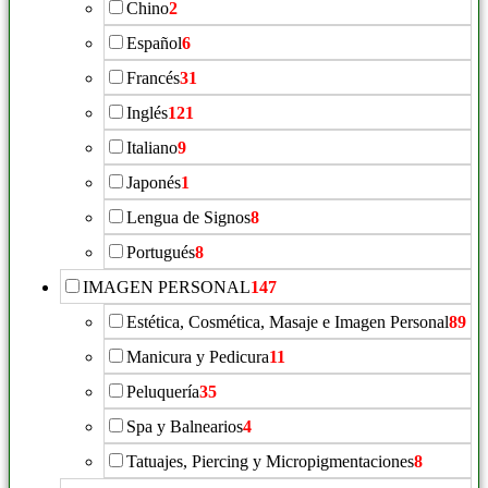
Chino
2
Español
6
Francés
31
Inglés
121
Italiano
9
Japonés
1
Lengua de Signos
8
Portugués
8
IMAGEN PERSONAL
147
Estética, Cosmética, Masaje e Imagen Personal
89
Manicura y Pedicura
11
Peluquería
35
Spa y Balnearios
4
Tatuajes, Piercing y Micropigmentaciones
8