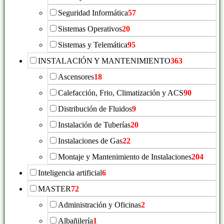
Seguridad Informática
57
Sistemas Operativos
20
Sistemas y Telemática
95
INSTALACIÓN Y MANTENIMIENTO
363
Ascensores
18
Calefacción, Frio, Climatización y ACS
90
Distribución de Fluidos
9
Instalación de Tuberías
20
Instalaciones de Gas
22
Montaje y Mantenimiento de Instalaciones
204
Inteligencia artificial
6
MASTER
72
Administración y Oficinas
2
Albañilería
1