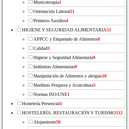
Musicoterapia
1
Orientación Laboral
21
Primeros Auxilios
4
HIGIENE Y SEGURIDAD ALIMENTARIA
51
APPCC y Etiquetado de Alimentos
8
Calidad
3
Higiene y Seguridad Alimentaria
9
Indústrias Alimentarias
9
Manipulación de Alimentos y alergias
18
Marítimo Pesquera y Acuicultura
5
Normas ISO/UNE
1
Hostelería Presencial
1
HOSTELERÍA, RESTAURACIÓN Y TURISMO
512
Alojamiento
50