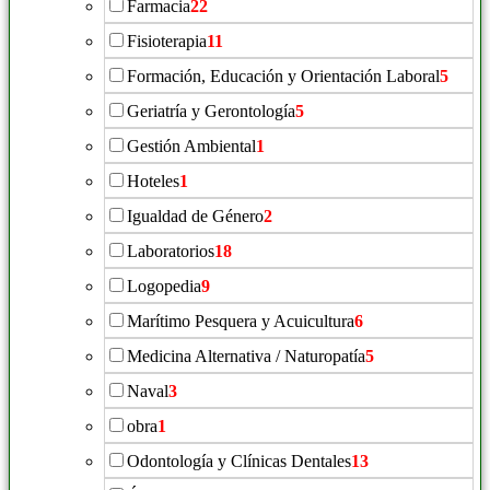
Farmacia
22
Fisioterapia
11
Formación, Educación y Orientación Laboral
5
Geriatría y Gerontología
5
Gestión Ambiental
1
Hoteles
1
Igualdad de Género
2
Laboratorios
18
Logopedia
9
Marítimo Pesquera y Acuicultura
6
Medicina Alternativa / Naturopatía
5
Naval
3
obra
1
Odontología y Clínicas Dentales
13