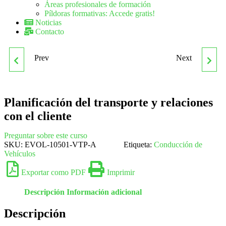
Áreas profesionales de formación
Píldoras formativas: Accede gratis!
Noticias
Contacto
Prev
Next
PLANIFICACIÓN DEL
PLANIFICACIÓN
TRANSPORTE Y
LOGÍSTICA
Planificación del transporte y relaciones
RELACIONES CON
con el cliente
CLIENTES
Preguntar sobre este curso
SKU:
EVOL-10501-VTP-A
Etiqueta:
Conducción de
Vehículos
Exportar como PDF
Imprimir
Descripción
Información adicional
Descripción