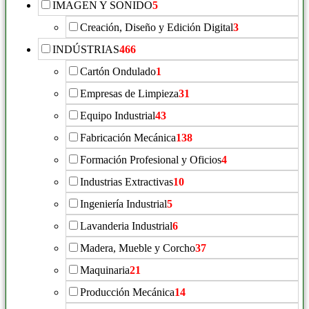
IMAGEN Y SONIDO
5
Creación, Diseño y Edición Digital
3
INDÚSTRIAS
466
Cartón Ondulado
1
Empresas de Limpieza
31
Equipo Industrial
43
Fabricación Mecánica
138
Formación Profesional y Oficios
4
Industrias Extractivas
10
Ingeniería Industrial
5
Lavanderia Industrial
6
Madera, Mueble y Corcho
37
Maquinaria
21
Producción Mecánica
14