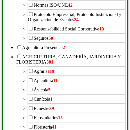
Normas ISO/UNE
42
Protocolo Empresarial, Protocolo Institucional y
Organización de Eventos
24
Responsabilidad Social Corporativa
10
Seguros
50
Agricultura Presencial
2
AGRICULTURA, GANADERÍA, JARDINERIA Y
FLORISTERIA
381
Agraria
119
Apicultura
11
Ávicola
5
Cunícola
1
Ecuestre
39
Fitosanitarios
15
Floristeria
41