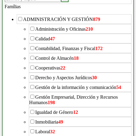
Famílias
ADMINISTRACIÓN Y GESTIÓN
879
Administración y Oficinas
210
Calidad
47
Contabilidad, Finanzas y Fiscal
172
Control de Almacén
18
Cooperativas
22
Derecho y Aspectos Jurídicos
30
Gestión de la información y comunicación
54
Gestión Empresarial, Dirección y Recursos
Humanos
198
Igualdad de Género
12
Inmobiliaria
49
Laboral
32