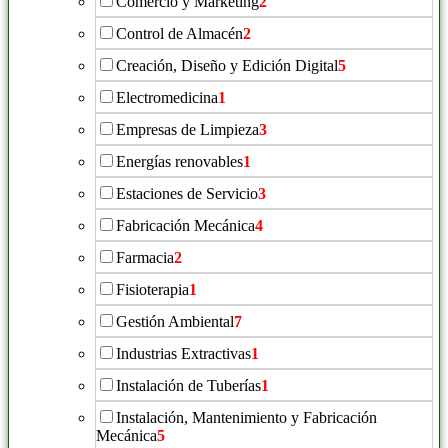
Comercio y Marketing
2
Control de Almacén
2
Creación, Diseño y Edición Digital
5
Electromedicina
1
Empresas de Limpieza
3
Energías renovables
1
Estaciones de Servicio
3
Fabricación Mecánica
4
Farmacia
2
Fisioterapia
1
Gestión Ambiental
7
Industrias Extractivas
1
Instalación de Tuberías
1
Instalación, Mantenimiento y Fabricación
Mecánica
5