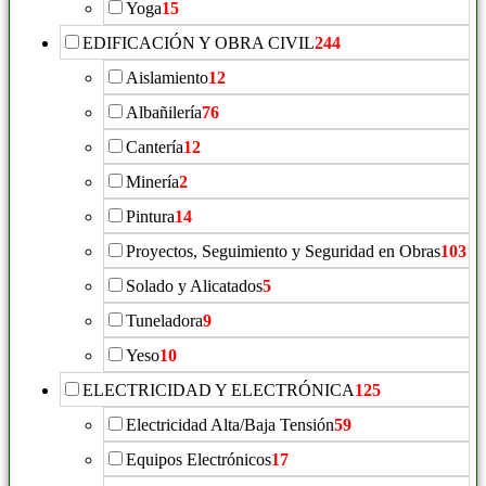
Yoga
15
EDIFICACIÓN Y OBRA CIVIL
244
Aislamiento
12
Albañilería
76
Cantería
12
Minería
2
Pintura
14
Proyectos, Seguimiento y Seguridad en Obras
103
Solado y Alicatados
5
Tuneladora
9
Yeso
10
ELECTRICIDAD Y ELECTRÓNICA
125
Electricidad Alta/Baja Tensión
59
Equipos Electrónicos
17