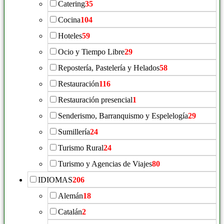
Catering
35
Cocina
104
Hoteles
59
Ocio y Tiempo Libre
29
Repostería, Pastelería y Helados
58
Restauración
116
Restauración presencial
1
Senderismo, Barranquismo y Espelelogía
29
Sumillería
24
Turismo Rural
24
Turismo y Agencias de Viajes
80
IDIOMAS
206
Alemán
18
Catalán
2