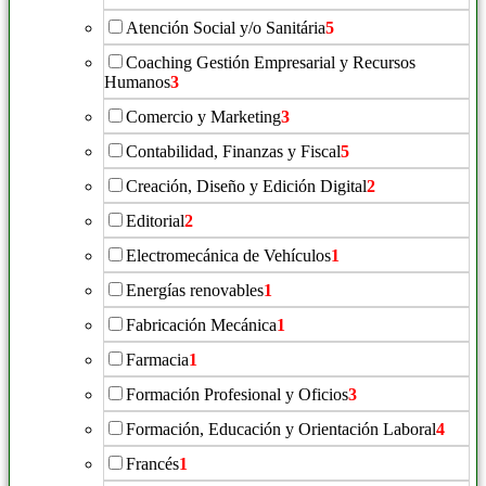
Atención Social y/o Sanitária
5
Coaching Gestión Empresarial y Recursos
Humanos
3
Comercio y Marketing
3
Contabilidad, Finanzas y Fiscal
5
Creación, Diseño y Edición Digital
2
Editorial
2
Electromecánica de Vehículos
1
Energías renovables
1
Fabricación Mecánica
1
Farmacia
1
Formación Profesional y Oficios
3
Formación, Educación y Orientación Laboral
4
Francés
1