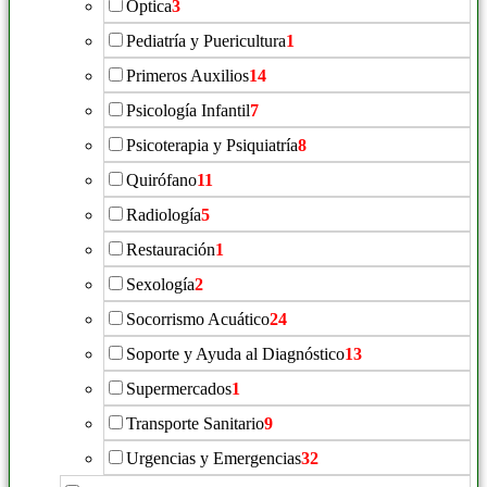
Óptica
3
Pediatría y Puericultura
1
Primeros Auxilios
14
Psicología Infantil
7
Psicoterapia y Psiquiatría
8
Quirófano
11
Radiología
5
Restauración
1
Sexología
2
Socorrismo Acuático
24
Soporte y Ayuda al Diagnóstico
13
Supermercados
1
Transporte Sanitario
9
Urgencias y Emergencias
32