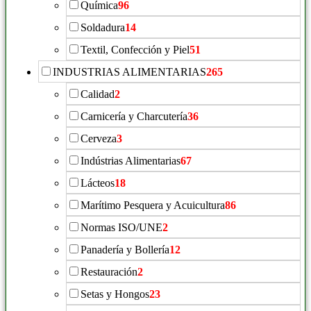
Química
96
Soldadura
14
Textil, Confección y Piel
51
INDUSTRIAS ALIMENTARIAS
265
Calidad
2
Carnicería y Charcutería
36
Cerveza
3
Indústrias Alimentarias
67
Lácteos
18
Marítimo Pesquera y Acuicultura
86
Normas ISO/UNE
2
Panadería y Bollería
12
Restauración
2
Setas y Hongos
23