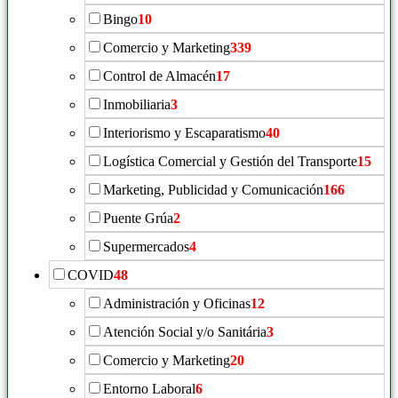
Bingo
10
Comercio y Marketing
339
Control de Almacén
17
Inmobiliaria
3
Interiorismo y Escaparatismo
40
Logística Comercial y Gestión del Transporte
15
Marketing, Publicidad y Comunicación
166
Puente Grúa
2
Supermercados
4
COVID
48
Administración y Oficinas
12
Atención Social y/o Sanitária
3
Comercio y Marketing
20
Entorno Laboral
6