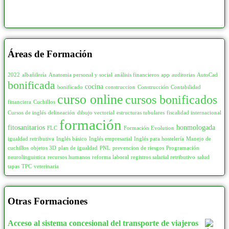
Áreas de Formación
2022
albañilería
Anatomia personal y social
análisis financieros
app
auditorias
AutoCad
bonificada
cocina
bonificado
construccion
Construcción
Contabilidad
curso online
cursos bonificados
financiera
Cuchillos
Cursos de inglés
delineación
dibujo vectorial
estructuras tubulares
fiscalidad internacional
formación
fitosanitarios
honmologada
FLC
Formación Evolution
igualdad retributiva
Inglés básico
Inglés empresarial
Inglés para hostelería
Manejo de
cuchillos
objetos 3D
plan de igualdad
PNL
prevencion de riesgos
Programación
neurolinguistica
recursos humanos
reforma laboral
registros salarial retributivo
salud
tapas
TPC
veterinaria
Otras Formaciones
Acceso al sistema concesional del transporte de viajeros