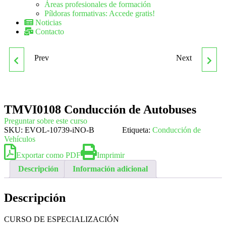
Áreas profesionales de formación
Píldoras formativas: Accede gratis!
Noticias
Contacto
Prev
Next
TMVG0109
GESTIÓN CONTABLE Y
OPERACIONES
GESTIÓN
TMVI0108 Conducción de Autobuses
AUXILIARES DE
ADMINISTRATIVA PARA
Preguntar sobre este curso
SKU:
EVOL-10739-iNO-B
Etiqueta:
Conducción de
MANTENIMIENTO EN
AUDITORÍA. ADGD0108
Vehículos
Exportar como PDF
Imprimir
ELECTROMECÁNICA DE
Descripción
Información adicional
VEHÍCULOS
Descripción
CURSO DE ESPECIALIZACIÓN