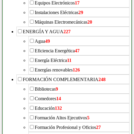
Equipos Electrónicos
17
Instalaciones Eléctricas
29
Máquinas Electromecánicas
20
ENERGÍA Y AGUA
227
Agua
49
Eficiencia Energética
47
Energía Eléctrica
11
Energías renovables
126
FORMACIÓN COMPLEMENTARIA
248
Bibliotecas
9
Comedores
14
Educación
132
Formación Altos Ejecutivos
5
Formación Profesional y Oficios
27