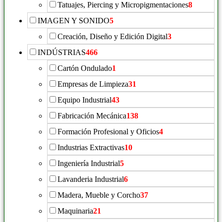
Tatuajes, Piercing y Micropigmentaciones
8
IMAGEN Y SONIDO
5
Creación, Diseño y Edición Digital
3
INDÚSTRIAS
466
Cartón Ondulado
1
Empresas de Limpieza
31
Equipo Industrial
43
Fabricación Mecánica
138
Formación Profesional y Oficios
4
Industrias Extractivas
10
Ingeniería Industrial
5
Lavanderia Industrial
6
Madera, Mueble y Corcho
37
Maquinaria
21