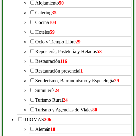
Alojamiento
50
Catering
35
Cocina
104
Hoteles
59
Ocio y Tiempo Libre
29
Repostería, Pastelería y Helados
58
Restauración
116
Restauración presencial
1
Senderismo, Barranquismo y Espelelogía
29
Sumillería
24
Turismo Rural
24
Turismo y Agencias de Viajes
80
IDIOMAS
206
Alemán
18