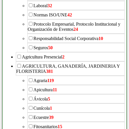
Laboral
32
Normas ISO/UNE
42
Protocolo Empresarial, Protocolo Institucional y
Organización de Eventos
24
Responsabilidad Social Corporativa
10
Seguros
50
Agricultura Presencial
2
AGRICULTURA, GANADERÍA, JARDINERIA Y
FLORISTERIA
381
Agraria
119
Apicultura
11
Ávicola
5
Cunícola
1
Ecuestre
39
Fitosanitarios
15