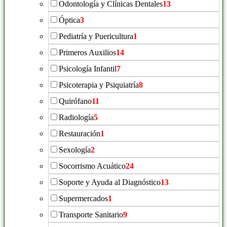
Odontología y Clínicas Dentales
13
Óptica
3
Pediatría y Puericultura
1
Primeros Auxilios
14
Psicología Infantil
7
Psicoterapia y Psiquiatría
8
Quirófano
11
Radiología
5
Restauración
1
Sexología
2
Socorrismo Acuático
24
Soporte y Ayuda al Diagnóstico
13
Supermercados
1
Transporte Sanitario
9