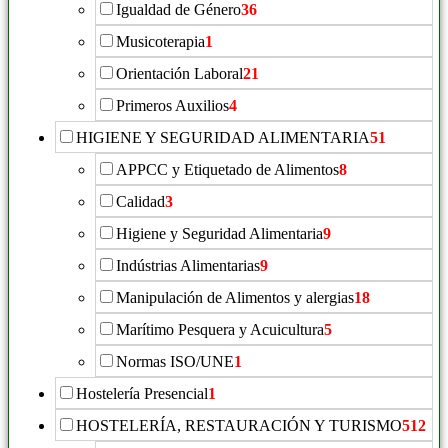
Igualdad de Género
36
Musicoterapia
1
Orientación Laboral
21
Primeros Auxilios
4
HIGIENE Y SEGURIDAD ALIMENTARIA
51
APPCC y Etiquetado de Alimentos
8
Calidad
3
Higiene y Seguridad Alimentaria
9
Indústrias Alimentarias
9
Manipulación de Alimentos y alergias
18
Marítimo Pesquera y Acuicultura
5
Normas ISO/UNE
1
Hostelería Presencial
1
HOSTELERÍA, RESTAURACIÓN Y TURISMO
512