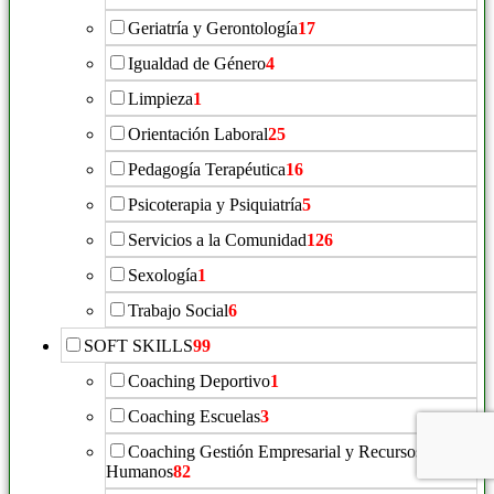
Geriatría y Gerontología
17
Igualdad de Género
4
Limpieza
1
Orientación Laboral
25
Pedagogía Terapéutica
16
Psicoterapia y Psiquiatría
5
Servicios a la Comunidad
126
Sexología
1
Trabajo Social
6
SOFT SKILLS
99
Coaching Deportivo
1
Coaching Escuelas
3
Coaching Gestión Empresarial y Recursos
Humanos
82