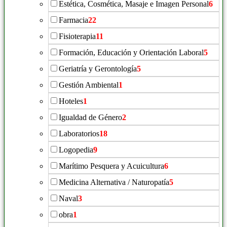
Estética, Cosmética, Masaje e Imagen Personal
6
Farmacia
22
Fisioterapia
11
Formación, Educación y Orientación Laboral
5
Geriatría y Gerontología
5
Gestión Ambiental
1
Hoteles
1
Igualdad de Género
2
Laboratorios
18
Logopedia
9
Marítimo Pesquera y Acuicultura
6
Medicina Alternativa / Naturopatía
5
Naval
3
obra
1