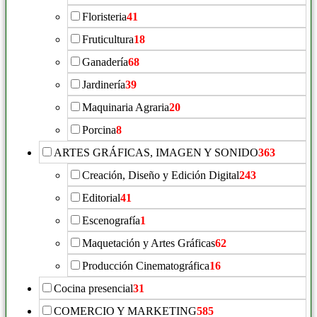
Floristeria
41
Fruticultura
18
Ganadería
68
Jardinería
39
Maquinaria Agraria
20
Porcina
8
ARTES GRÁFICAS, IMAGEN Y SONIDO
363
Creación, Diseño y Edición Digital
243
Editorial
41
Escenografía
1
Maquetación y Artes Gráficas
62
Producción Cinematográfica
16
Cocina presencial
31
COMERCIO Y MARKETING
585