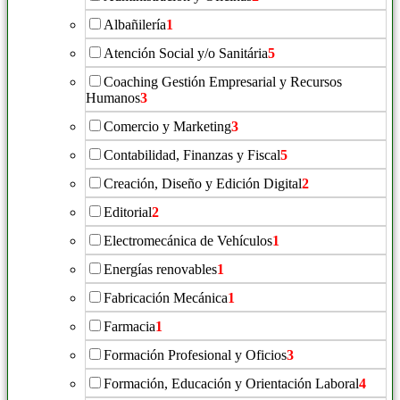
Albañilería
1
Atención Social y/o Sanitária
5
Coaching Gestión Empresarial y Recursos
Humanos
3
Comercio y Marketing
3
Contabilidad, Finanzas y Fiscal
5
Creación, Diseño y Edición Digital
2
Editorial
2
Electromecánica de Vehículos
1
Energías renovables
1
Fabricación Mecánica
1
Farmacia
1
Formación Profesional y Oficios
3
Formación, Educación y Orientación Laboral
4