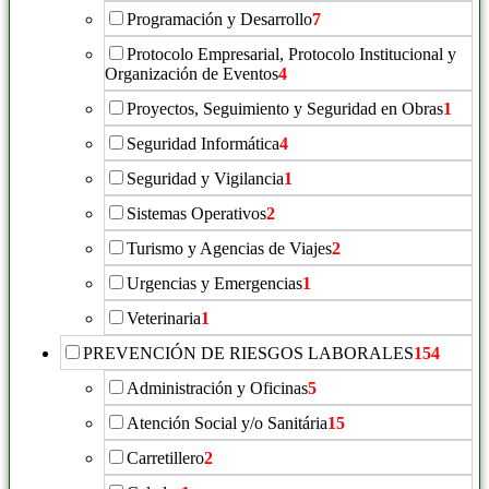
Programación y Desarrollo
7
Protocolo Empresarial, Protocolo Institucional y
Organización de Eventos
4
Proyectos, Seguimiento y Seguridad en Obras
1
Seguridad Informática
4
Seguridad y Vigilancia
1
Sistemas Operativos
2
Turismo y Agencias de Viajes
2
Urgencias y Emergencias
1
Veterinaria
1
PREVENCIÓN DE RIESGOS LABORALES
154
Administración y Oficinas
5
Atención Social y/o Sanitária
15
Carretillero
2