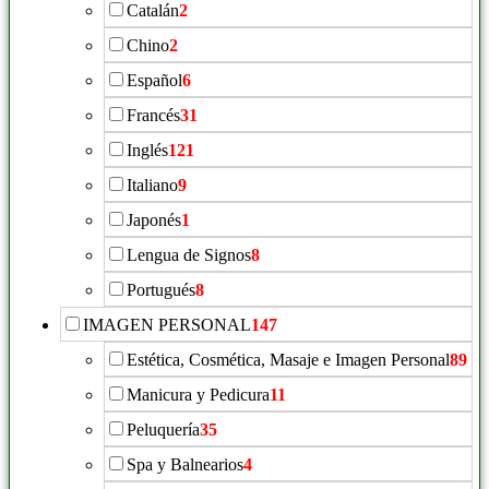
Catalán
2
Chino
2
Español
6
Francés
31
Inglés
121
Italiano
9
Japonés
1
Lengua de Signos
8
Portugués
8
IMAGEN PERSONAL
147
Estética, Cosmética, Masaje e Imagen Personal
89
Manicura y Pedicura
11
Peluquería
35
Spa y Balnearios
4