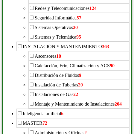
Redes y Telecomunicaciones
124
Seguridad Informática
57
Sistemas Operativos
20
Sistemas y Telemática
95
INSTALACIÓN Y MANTENIMIENTO
363
Ascensores
18
Calefacción, Frio, Climatización y ACS
90
Distribución de Fluidos
9
Instalación de Tuberías
20
Instalaciones de Gas
22
Montaje y Mantenimiento de Instalaciones
204
Inteligencia artificial
6
MASTER
72
Administración y Oficinas
2