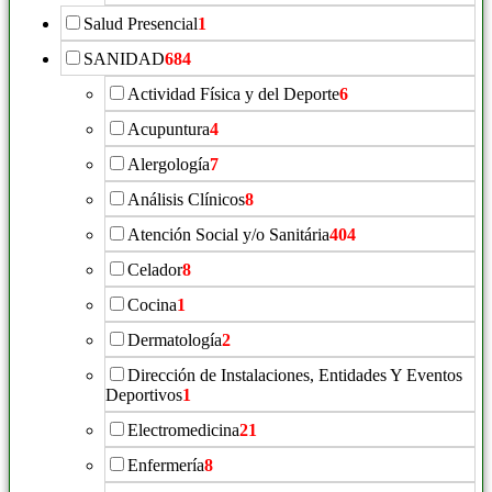
Salud Presencial
1
SANIDAD
684
Actividad Física y del Deporte
6
Acupuntura
4
Alergología
7
Análisis Clínicos
8
Atención Social y/o Sanitária
404
Celador
8
Cocina
1
Dermatología
2
Dirección de Instalaciones, Entidades Y Eventos
Deportivos
1
Electromedicina
21
Enfermería
8