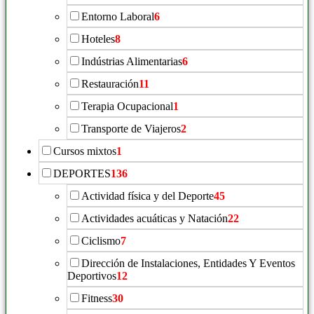
Entorno Laboral
6
Hoteles
8
Indústrias Alimentarias
6
Restauración
11
Terapia Ocupacional
1
Transporte de Viajeros
2
Cursos mixtos
1
DEPORTES
136
Actividad física y del Deporte
45
Actividades acuáticas y Natación
22
Ciclismo
7
Dirección de Instalaciones, Entidades Y Eventos
Deportivos
12
Fitness
30