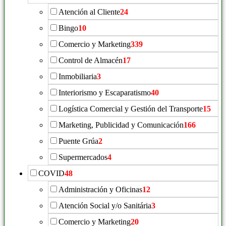
Atención al Cliente
24
Bingo
10
Comercio y Marketing
339
Control de Almacén
17
Inmobiliaria
3
Interiorismo y Escaparatismo
40
Logística Comercial y Gestión del Transporte
15
Marketing, Publicidad y Comunicación
166
Puente Grúa
2
Supermercados
4
COVID
48
Administración y Oficinas
12
Atención Social y/o Sanitária
3
Comercio y Marketing
20