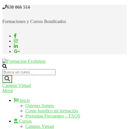
Saltar
630 066 514
al
contenido
Formaciones y Cursos Bonificados
Formacion Evolution
Cursos de formación continua
Búsqueda
de
productos
Campus Virtual
Menú
Inicio
Quienes Somos
Como bonifico mi formación
Preguntas Frecuentes – FAQS
Cursos
Campus Virtual