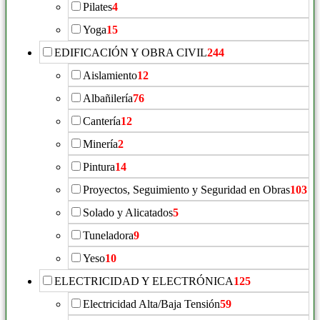
Pilates
4
Yoga
15
EDIFICACIÓN Y OBRA CIVIL
244
Aislamiento
12
Albañilería
76
Cantería
12
Minería
2
Pintura
14
Proyectos, Seguimiento y Seguridad en Obras
103
Solado y Alicatados
5
Tuneladora
9
Yeso
10
ELECTRICIDAD Y ELECTRÓNICA
125
Electricidad Alta/Baja Tensión
59