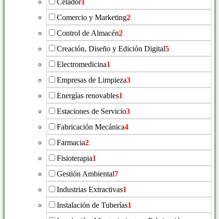
Celador
1
Comercio y Marketing
2
Control de Almacén
2
Creación, Diseño y Edición Digital
5
Electromedicina
1
Empresas de Limpieza
3
Energías renovables
1
Estaciones de Servicio
3
Fabricación Mecánica
4
Farmacia
2
Fisioterapia
1
Gestión Ambiental
7
Industrias Extractivas
1
Instalación de Tuberías
1