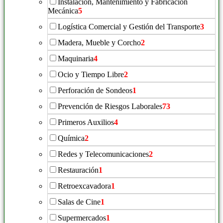
Instalación, Mantenimiento y Fabricación
Mecánica
5
Logística Comercial y Gestión del Transporte
3
Madera, Mueble y Corcho
2
Maquinaria
4
Ocio y Tiempo Libre
2
Perforación de Sondeos
1
Prevención de Riesgos Laborales
73
Primeros Auxilios
4
Química
2
Redes y Telecomunicaciones
2
Restauración
1
Retroexcavadora
1
Salas de Cine
1
Supermercados
1