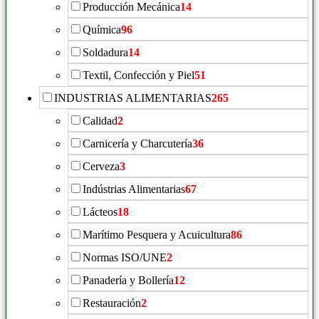
Producción Mecánica
14
Química
96
Soldadura
14
Textil, Confección y Piel
51
INDUSTRIAS ALIMENTARIAS
265
Calidad
2
Carnicería y Charcutería
36
Cerveza
3
Indústrias Alimentarias
67
Lácteos
18
Marítimo Pesquera y Acuicultura
86
Normas ISO/UNE
2
Panadería y Bollería
12
Restauración
2