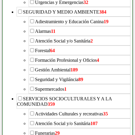
Urgencias y Emergencias
32
SEGURIDAD Y MEDIO AMBIENTE
384
Adiestramiento y Educación Canina
19
Alarmas
11
Atención Social y/o Sanitária
2
Forestal
64
Formación Profesional y Oficios
4
Gestión Ambiental
189
Seguridad y Vigiláncia
89
Supermercados
1
SERVICIOS SOCIOCULTURALES Y A LA
COMUNIDAD
359
Actividades Culturales y recreativas
35
Atención Social y/o Sanitária
107
Funerarias
29