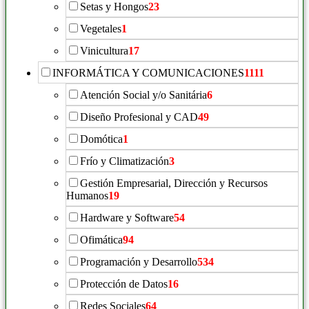
Setas y Hongos
23
Vegetales
1
Vinicultura
17
INFORMÁTICA Y COMUNICACIONES
1111
Atención Social y/o Sanitária
6
Diseño Profesional y CAD
49
Domótica
1
Frío y Climatización
3
Gestión Empresarial, Dirección y Recursos
Humanos
19
Hardware y Software
54
Ofimática
94
Programación y Desarrollo
534
Protección de Datos
16
Redes Sociales
64