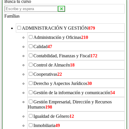
Busca tu curso
Buscar
productos:
Famílias
ADMINISTRACIÓN Y GESTIÓN
879
Administración y Oficinas
210
Calidad
47
Contabilidad, Finanzas y Fiscal
172
Control de Almacén
18
Cooperativas
22
Derecho y Aspectos Jurídicos
30
Gestión de la información y comunicación
54
Gestión Empresarial, Dirección y Recursos
Humanos
198
Igualdad de Género
12
Inmobiliaria
49