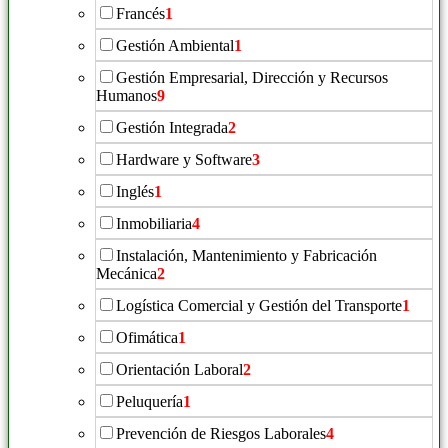
Francés
1
Gestión Ambiental
1
Gestión Empresarial, Dirección y Recursos
Humanos
9
Gestión Integrada
2
Hardware y Software
3
Inglés
1
Inmobiliaria
4
Instalación, Mantenimiento y Fabricación
Mecánica
2
Logística Comercial y Gestión del Transporte
1
Ofimática
1
Orientación Laboral
2
Peluquería
1
Prevención de Riesgos Laborales
4