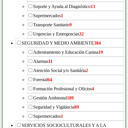
Soporte y Ayuda al Diagnóstico
13
Supermercados
1
Transporte Sanitario
9
Urgencias y Emergencias
32
SEGURIDAD Y MEDIO AMBIENTE
384
Adiestramiento y Educación Canina
19
Alarmas
11
Atención Social y/o Sanitária
2
Forestal
64
Formación Profesional y Oficios
4
Gestión Ambiental
189
Seguridad y Vigiláncia
89
Supermercados
1
SERVICIOS SOCIOCULTURALES Y A LA