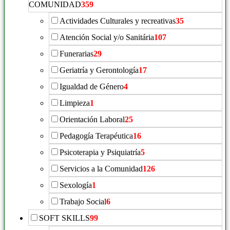
COMUNIDAD
359
Actividades Culturales y recreativas
35
Atención Social y/o Sanitária
107
Funerarias
29
Geriatría y Gerontología
17
Igualdad de Género
4
Limpieza
1
Orientación Laboral
25
Pedagogía Terapéutica
16
Psicoterapia y Psiquiatría
5
Servicios a la Comunidad
126
Sexología
1
Trabajo Social
6
SOFT SKILLS
99