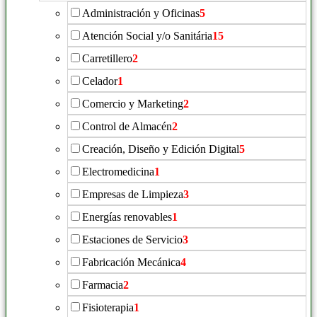
Administración y Oficinas
5
Atención Social y/o Sanitária
15
Carretillero
2
Celador
1
Comercio y Marketing
2
Control de Almacén
2
Creación, Diseño y Edición Digital
5
Electromedicina
1
Empresas de Limpieza
3
Energías renovables
1
Estaciones de Servicio
3
Fabricación Mecánica
4
Farmacia
2
Fisioterapia
1