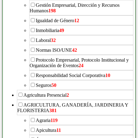
Gestión Empresarial, Dirección y Recursos
Humanos
198
Igualdad de Género
12
Inmobiliaria
49
Laboral
32
Normas ISO/UNE
42
Protocolo Empresarial, Protocolo Institucional y
Organización de Eventos
24
Responsabilidad Social Corporativa
10
Seguros
50
Agricultura Presencial
2
AGRICULTURA, GANADERÍA, JARDINERIA Y
FLORISTERIA
381
Agraria
119
Apicultura
11