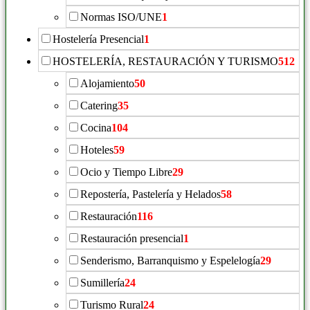
Normas ISO/UNE
1
Hostelería Presencial
1
HOSTELERÍA, RESTAURACIÓN Y TURISMO
512
Alojamiento
50
Catering
35
Cocina
104
Hoteles
59
Ocio y Tiempo Libre
29
Repostería, Pastelería y Helados
58
Restauración
116
Restauración presencial
1
Senderismo, Barranquismo y Espelelogía
29
Sumillería
24
Turismo Rural
24