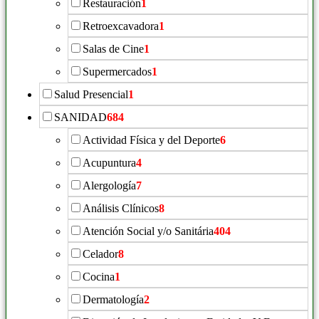
Restauración
1
Retroexcavadora
1
Salas de Cine
1
Supermercados
1
Salud Presencial
1
SANIDAD
684
Actividad Física y del Deporte
6
Acupuntura
4
Alergología
7
Análisis Clínicos
8
Atención Social y/o Sanitária
404
Celador
8
Cocina
1
Dermatología
2