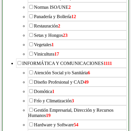
Normas ISO/UNE
2
Panadería y Bollería
12
Restauración
2
Setas y Hongos
23
Vegetales
1
Vinicultura
17
INFORMÁTICA Y COMUNICACIONES
1111
Atención Social y/o Sanitária
6
Diseño Profesional y CAD
49
Domótica
1
Frío y Climatización
3
Gestión Empresarial, Dirección y Recursos
Humanos
19
Hardware y Software
54