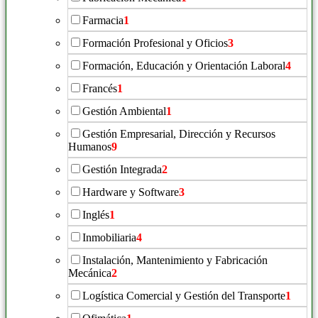
Farmacia
1
Formación Profesional y Oficios
3
Formación, Educación y Orientación Laboral
4
Francés
1
Gestión Ambiental
1
Gestión Empresarial, Dirección y Recursos
Humanos
9
Gestión Integrada
2
Hardware y Software
3
Inglés
1
Inmobiliaria
4
Instalación, Mantenimiento y Fabricación
Mecánica
2
Logística Comercial y Gestión del Transporte
1