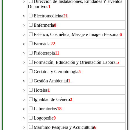
Dirección de Instalaciones, Entidades Y Eventos
Deportivos
1
Electromedicina
21
Enfermería
8
Estética, Cosmética, Masaje e Imagen Personal
6
Farmacia
22
Fisioterapia
11
Formación, Educación y Orientación Laboral
5
Geriatría y Gerontología
5
Gestión Ambiental
1
Hoteles
1
Igualdad de Género
2
Laboratorios
18
Logopedia
9
Marítimo Pesquera y Acuicultura
6