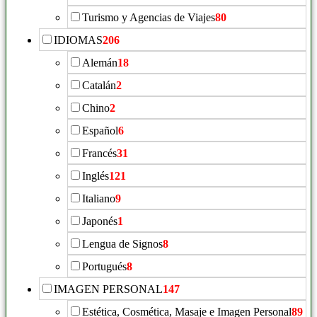
Turismo y Agencias de Viajes
80
IDIOMAS
206
Alemán
18
Catalán
2
Chino
2
Español
6
Francés
31
Inglés
121
Italiano
9
Japonés
1
Lengua de Signos
8
Portugués
8
IMAGEN PERSONAL
147
Estética, Cosmética, Masaje e Imagen Personal
89