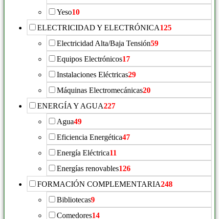
Yeso
10
ELECTRICIDAD Y ELECTRÓNICA
125
Electricidad Alta/Baja Tensión
59
Equipos Electrónicos
17
Instalaciones Eléctricas
29
Máquinas Electromecánicas
20
ENERGÍA Y AGUA
227
Agua
49
Eficiencia Energética
47
Energía Eléctrica
11
Energías renovables
126
FORMACIÓN COMPLEMENTARIA
248
Bibliotecas
9
Comedores
14