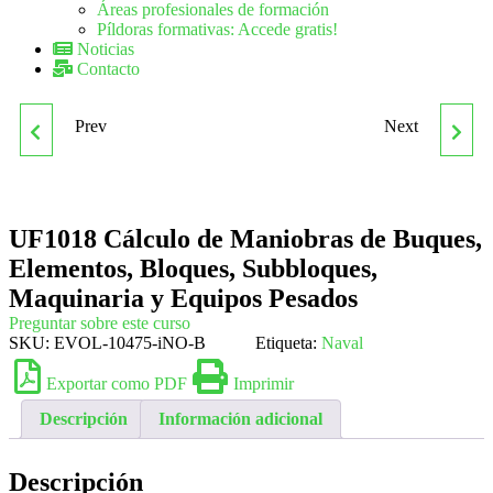
Áreas profesionales de formación
Píldoras formativas: Accede gratis!
Noticias
Contacto
Prev
Next
UF1017 MATERIALES Y
UF1019 MANIOBRAS DE
DOCUMENTACIÓN DE
TRASLADO Y VOLTEO
UF1018 Cálculo de Maniobras de Buques,
TRAZADO Y CORTE EN
DE BLOQUES,
Elementos, Bloques, Subbloques,
CONSTRUCCIONES
BOTADURA Y
Maquinaria y Equipos Pesados
Preguntar sobre este curso
SKU:
EVOL-10475-iNO-B
NAVALES
Etiqueta:
FLOTADURA
Naval
Exportar como PDF
Imprimir
Descripción
Información adicional
Descripción