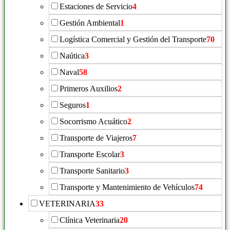
Estaciones de Servicio
4
Gestión Ambiental
1
Logística Comercial y Gestión del Transporte
70
Naútica
3
Naval
58
Primeros Auxilios
2
Seguros
1
Socorrismo Acuático
2
Transporte de Viajeros
7
Transporte Escolar
3
Transporte Sanitario
3
Transporte y Mantenimiento de Vehículos
74
VETERINARIA
33
Clínica Veterinaria
20