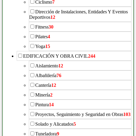
Ciclismo
7
Dirección de Instalaciones, Entidades Y Eventos
Deportivos
12
Fitness
30
Pilates
4
Yoga
15
EDIFICACIÓN Y OBRA CIVIL
244
Aislamiento
12
Albañilería
76
Cantería
12
Minería
2
Pintura
14
Proyectos, Seguimiento y Seguridad en Obras
103
Solado y Alicatados
5
Tuneladora
9