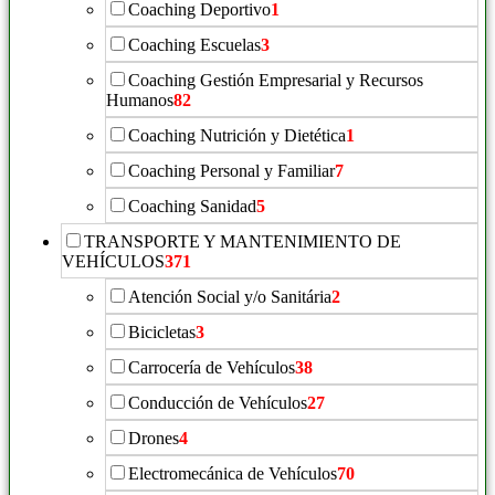
Coaching Deportivo
1
Coaching Escuelas
3
Coaching Gestión Empresarial y Recursos
Humanos
82
Coaching Nutrición y Dietética
1
Coaching Personal y Familiar
7
Coaching Sanidad
5
TRANSPORTE Y MANTENIMIENTO DE
VEHÍCULOS
371
Atención Social y/o Sanitária
2
Bicicletas
3
Carrocería de Vehículos
38
Conducción de Vehículos
27
Drones
4
Electromecánica de Vehículos
70