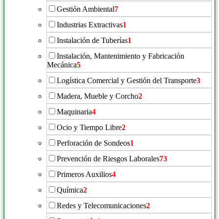
Gestión Ambiental
7
Industrias Extractivas
1
Instalación de Tuberías
1
Instalación, Mantenimiento y Fabricación
Mecánica
5
Logística Comercial y Gestión del Transporte
3
Madera, Mueble y Corcho
2
Maquinaria
4
Ocio y Tiempo Libre
2
Perforación de Sondeos
1
Prevención de Riesgos Laborales
73
Primeros Auxilios
4
Química
2
Redes y Telecomunicaciones
2