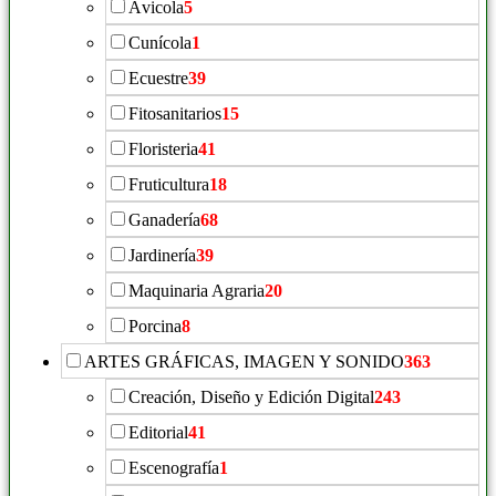
Ávicola
5
Cunícola
1
Ecuestre
39
Fitosanitarios
15
Floristeria
41
Fruticultura
18
Ganadería
68
Jardinería
39
Maquinaria Agraria
20
Porcina
8
ARTES GRÁFICAS, IMAGEN Y SONIDO
363
Creación, Diseño y Edición Digital
243
Editorial
41
Escenografía
1