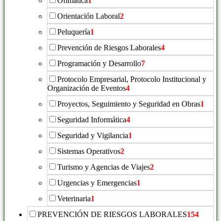
Ofimática
1
Orientación Laboral
2
Peluquería
1
Prevención de Riesgos Laborales
4
Programación y Desarrollo
7
Protocolo Empresarial, Protocolo Institucional y
Organización de Eventos
4
Proyectos, Seguimiento y Seguridad en Obras
1
Seguridad Informática
4
Seguridad y Vigilancia
1
Sistemas Operativos
2
Turismo y Agencias de Viajes
2
Urgencias y Emergencias
1
Veterinaria
1
PREVENCIÓN DE RIESGOS LABORALES
154