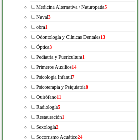
Medicina Alternativa / Naturopatía
5
Naval
3
obra
1
Odontología y Clínicas Dentales
13
Óptica
3
Pediatría y Puericultura
1
Primeros Auxilios
14
Psicología Infantil
7
Psicoterapia y Psiquiatría
8
Quirófano
11
Radiología
5
Restauración
1
Sexología
2
Socorrismo Acuático
24