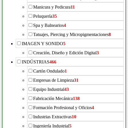
Manicura y Pedicura
11
Peluquería
35
Spa y Balnearios
4
Tatuajes, Piercing y Micropigmentaciones
8
IMAGEN Y SONIDO
5
Creación, Diseño y Edición Digital
3
INDÚSTRIAS
466
Cartón Ondulado
1
Empresas de Limpieza
31
Equipo Industrial
43
Fabricación Mecánica
138
Formación Profesional y Oficios
4
Industrias Extractivas
10
Ingeniería Industrial
5