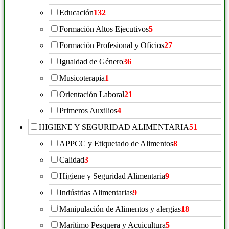
Educación
132
Formación Altos Ejecutivos
5
Formación Profesional y Oficios
27
Igualdad de Género
36
Musicoterapia
1
Orientación Laboral
21
Primeros Auxilios
4
HIGIENE Y SEGURIDAD ALIMENTARIA
51
APPCC y Etiquetado de Alimentos
8
Calidad
3
Higiene y Seguridad Alimentaria
9
Indústrias Alimentarias
9
Manipulación de Alimentos y alergias
18
Marítimo Pesquera y Acuicultura
5