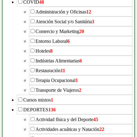
COVID
48
Administración y Oficinas
12
Atención Social y/o Sanitária
3
Comercio y Marketing
20
Entorno Laboral
6
Hoteles
8
Indústrias Alimentarias
6
Restauración
11
Terapia Ocupacional
1
Transporte de Viajeros
2
Cursos mixtos
1
DEPORTES
136
Actividad física y del Deporte
45
Actividades acuáticas y Natación
22