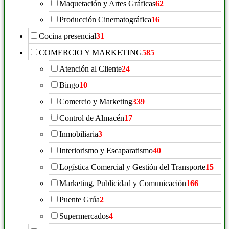
Maquetación y Artes Gráficas
62
Producción Cinematográfica
16
Cocina presencial
31
COMERCIO Y MARKETING
585
Atención al Cliente
24
Bingo
10
Comercio y Marketing
339
Control de Almacén
17
Inmobiliaria
3
Interiorismo y Escaparatismo
40
Logística Comercial y Gestión del Transporte
15
Marketing, Publicidad y Comunicación
166
Puente Grúa
2
Supermercados
4