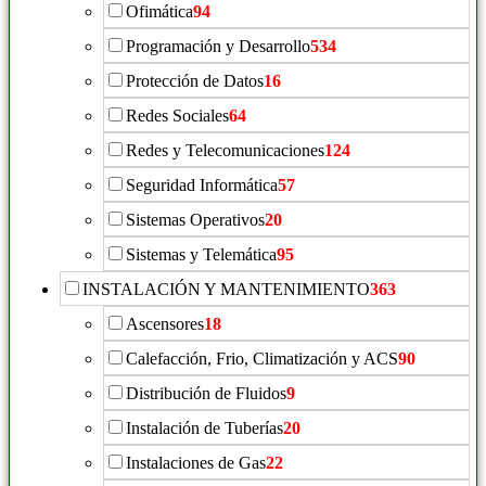
Ofimática
94
Programación y Desarrollo
534
Protección de Datos
16
Redes Sociales
64
Redes y Telecomunicaciones
124
Seguridad Informática
57
Sistemas Operativos
20
Sistemas y Telemática
95
INSTALACIÓN Y MANTENIMIENTO
363
Ascensores
18
Calefacción, Frio, Climatización y ACS
90
Distribución de Fluidos
9
Instalación de Tuberías
20
Instalaciones de Gas
22