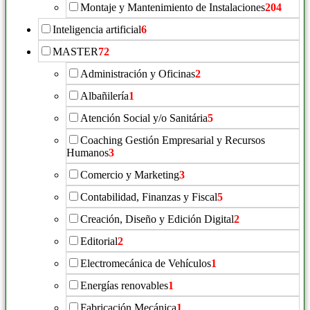
Montaje y Mantenimiento de Instalaciones
204
Inteligencia artificial
6
MASTER
72
Administración y Oficinas
2
Albañilería
1
Atención Social y/o Sanitária
5
Coaching Gestión Empresarial y Recursos
Humanos
3
Comercio y Marketing
3
Contabilidad, Finanzas y Fiscal
5
Creación, Diseño y Edición Digital
2
Editorial
2
Electromecánica de Vehículos
1
Energías renovables
1
Fabricación Mecánica
1