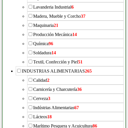
Lavanderia Industrial
6
Madera, Mueble y Corcho
37
Maquinaria
21
Producción Mecánica
14
Química
96
Soldadura
14
Textil, Confección y Piel
51
INDUSTRIAS ALIMENTARIAS
265
Calidad
2
Carnicería y Charcutería
36
Cerveza
3
Indústrias Alimentarias
67
Lácteos
18
Marítimo Pesquera y Acuicultura
86