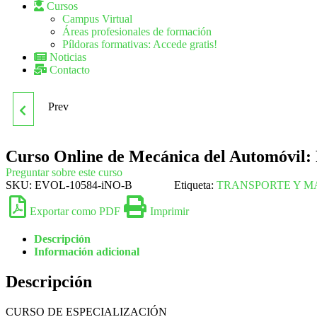
Cursos
Campus Virtual
Áreas profesionales de formación
Píldoras formativas: Accede gratis!
Noticias
Contacto
Prev
CURSO ONLINE DE
MARKETING EN REDES
Curso Online de Mecánica del Automóvil: 
Preguntar sobre este curso
SOCIALES E
SKU:
EVOL-10584-iNO-B
Etiqueta:
TRANSPORTE Y M
Exportar como PDF
Imprimir
IMPLANTACIÓN DE E-
Descripción
COMMERCE: FACEBOOK
Información adicional
Descripción
CURSO DE ESPECIALIZACIÓN