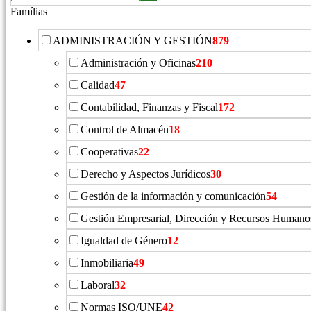
Famílias
ADMINISTRACIÓN Y GESTIÓN
879
Administración y Oficinas
210
Calidad
47
Contabilidad, Finanzas y Fiscal
172
Control de Almacén
18
Cooperativas
22
Derecho y Aspectos Jurídicos
30
Gestión de la información y comunicación
54
Gestión Empresarial, Dirección y Recursos Humano
Igualdad de Género
12
Inmobiliaria
49
Laboral
32
Normas ISO/UNE
42