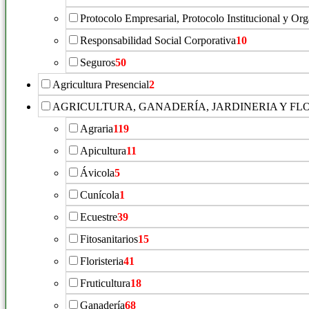
Protocolo Empresarial, Protocolo Institucional y Or
Responsabilidad Social Corporativa
10
Seguros
50
Agricultura Presencial
2
AGRICULTURA, GANADERÍA, JARDINERIA Y FL
Agraria
119
Apicultura
11
Ávicola
5
Cunícola
1
Ecuestre
39
Fitosanitarios
15
Floristeria
41
Fruticultura
18
Ganadería
68