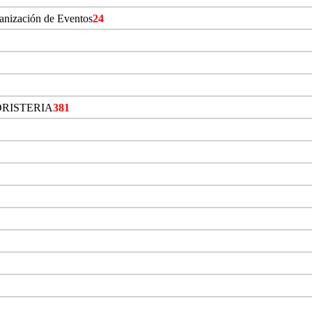
ganización de Eventos
24
ORISTERIA
381