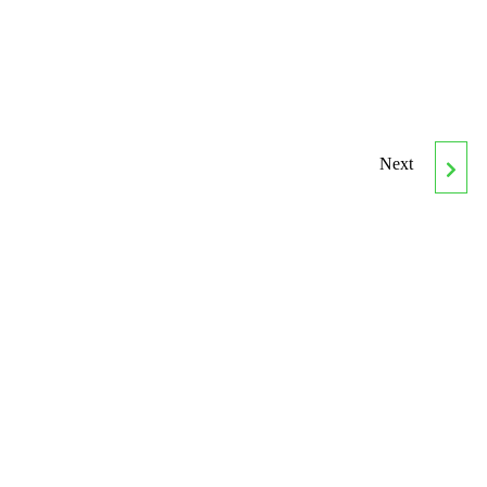
Next
CURSO ONLINE DE
MERCHANDISING,
PUBLICIDAD Y
ANIMACIÓN EN EL
PUNTO DE VENTA