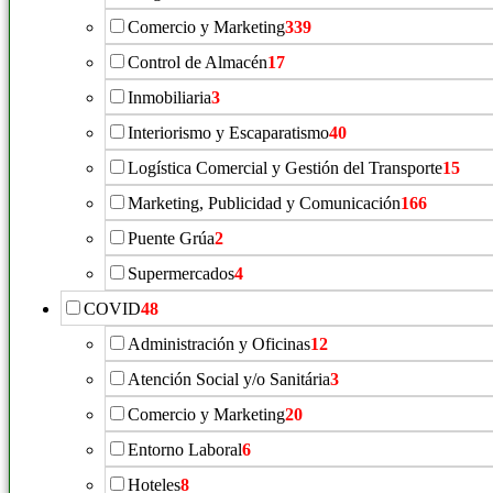
Comercio y Marketing
339
Control de Almacén
17
Inmobiliaria
3
Interiorismo y Escaparatismo
40
Logística Comercial y Gestión del Transporte
15
Marketing, Publicidad y Comunicación
166
Puente Grúa
2
Supermercados
4
COVID
48
Administración y Oficinas
12
Atención Social y/o Sanitária
3
Comercio y Marketing
20
Entorno Laboral
6
Hoteles
8