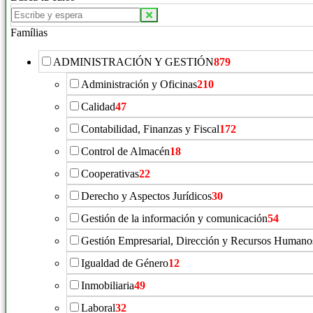
Famílias
ADMINISTRACIÓN Y GESTIÓN
879
Administración y Oficinas
210
Calidad
47
Contabilidad, Finanzas y Fiscal
172
Control de Almacén
18
Cooperativas
22
Derecho y Aspectos Jurídicos
30
Gestión de la información y comunicación
54
Gestión Empresarial, Dirección y Recursos Humano
Igualdad de Género
12
Inmobiliaria
49
Laboral
32