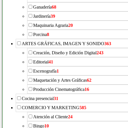
Ganadería
68
Jardinería
39
Maquinaria Agraria
20
Porcina
8
ARTES GRÁFICAS, IMAGEN Y SONIDO
363
Creación, Diseño y Edición Digital
243
Editorial
41
Escenografía
1
Maquetación y Artes Gráficas
62
Producción Cinematográfica
16
Cocina presencial
31
COMERCIO Y MARKETING
585
Atención al Cliente
24
Bingo
10