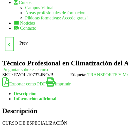
Cursos
Campus Virtual
Áreas profesionales de formación
Píldoras formativas: Accede gratis!
Noticias
Contacto
Prev
TÉCNICO PROFESIONAL
EN CARTOGRAFÍA
Técnico Profesional en Climatización del
Preguntar sobre este curso
SKU:
EVOL-10737-iNO-B
Etiqueta:
TRANSPORTE Y M
Exportar como PDF
Imprimir
Descripción
Información adicional
Descripción
CURSO DE ESPECIALIZACIÓN