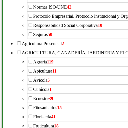
Normas ISO/UNE
42
Protocolo Empresarial, Protocolo Institucional y Or
Responsabilidad Social Corporativa
10
Seguros
50
Agricultura Presencial
2
AGRICULTURA, GANADERÍA, JARDINERIA Y FL
Agraria
119
Apicultura
11
Ávicola
5
Cunícola
1
Ecuestre
39
Fitosanitarios
15
Floristeria
41
Fruticultura
18