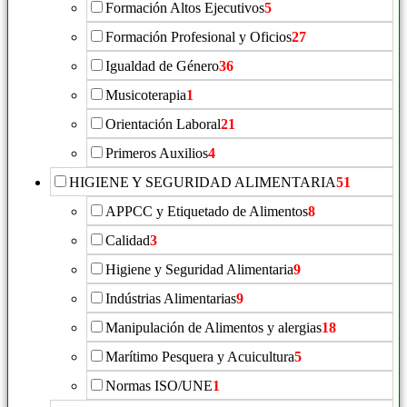
Formación Altos Ejecutivos
5
Formación Profesional y Oficios
27
Igualdad de Género
36
Musicoterapia
1
Orientación Laboral
21
Primeros Auxilios
4
HIGIENE Y SEGURIDAD ALIMENTARIA
51
APPCC y Etiquetado de Alimentos
8
Calidad
3
Higiene y Seguridad Alimentaria
9
Indústrias Alimentarias
9
Manipulación de Alimentos y alergias
18
Marítimo Pesquera y Acuicultura
5
Normas ISO/UNE
1