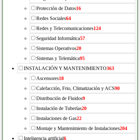
Protección de Datos
16
Redes Sociales
64
Redes y Telecomunicaciones
124
Seguridad Informática
57
Sistemas Operativos
20
Sistemas y Telemática
95
INSTALACIÓN Y MANTENIMIENTO
363
Ascensores
18
Calefacción, Frio, Climatización y ACS
90
Distribución de Fluidos
9
Instalación de Tuberías
20
Instalaciones de Gas
22
Montaje y Mantenimiento de Instalaciones
204
Inteligencia artificial
6