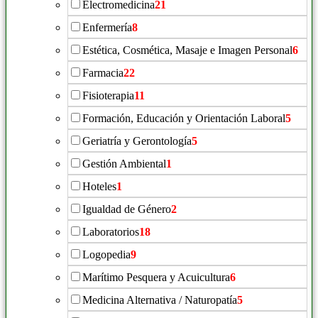
Electromedicina
21
Enfermería
8
Estética, Cosmética, Masaje e Imagen Personal
6
Farmacia
22
Fisioterapia
11
Formación, Educación y Orientación Laboral
5
Geriatría y Gerontología
5
Gestión Ambiental
1
Hoteles
1
Igualdad de Género
2
Laboratorios
18
Logopedia
9
Marítimo Pesquera y Acuicultura
6
Medicina Alternativa / Naturopatía
5