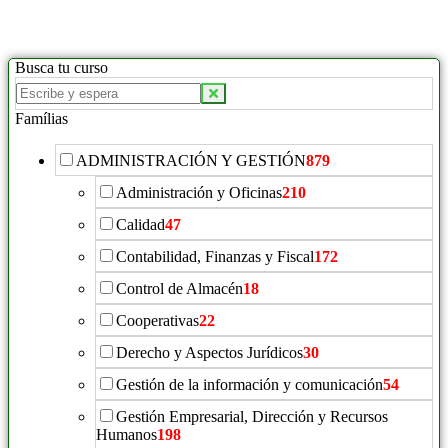
Busca tu curso
Famílias
ADMINISTRACIÓN Y GESTIÓN
879
Administración y Oficinas
210
Calidad
47
Contabilidad, Finanzas y Fiscal
172
Control de Almacén
18
Cooperativas
22
Derecho y Aspectos Jurídicos
30
Gestión de la información y comunicación
54
Gestión Empresarial, Dirección y Recursos
Humanos
198