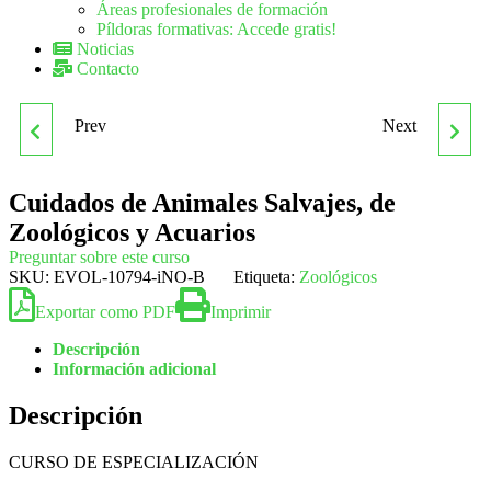
Áreas profesionales de formación
Píldoras formativas: Accede gratis!
Noticias
Contacto
Prev
Next
CREACIÓN Y GESTIÓN
CURSO DE
DE VIAJES COMBINADOS
SECRETARIADO MÉDICO
Cuidados de Animales Salvajes, de
Zoológicos y Acuarios
Y EVENTOS
Preguntar sobre este curso
SKU:
EVOL-10794-iNO-B
Etiqueta:
Zoológicos
Exportar como PDF
Imprimir
Descripción
Información adicional
Descripción
CURSO DE ESPECIALIZACIÓN