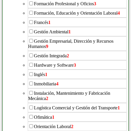
Formación Profesional y Oficios
3
Formación, Educación y Orientación Laboral
4
Francés
1
Gestión Ambiental
1
Gestión Empresarial, Dirección y Recursos
Humanos
9
Gestión Integrada
2
Hardware y Software
3
Inglés
1
Inmobiliaria
4
Instalación, Mantenimiento y Fabricación
Mecánica
2
Logística Comercial y Gestión del Transporte
1
Ofimática
1
Orientación Laboral
2