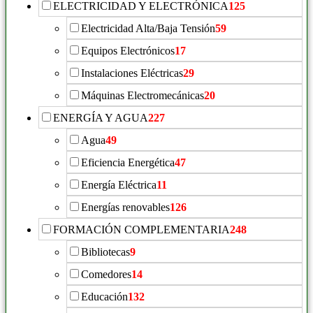
ELECTRICIDAD Y ELECTRÓNICA
125
Electricidad Alta/Baja Tensión
59
Equipos Electrónicos
17
Instalaciones Eléctricas
29
Máquinas Electromecánicas
20
ENERGÍA Y AGUA
227
Agua
49
Eficiencia Energética
47
Energía Eléctrica
11
Energías renovables
126
FORMACIÓN COMPLEMENTARIA
248
Bibliotecas
9
Comedores
14
Educación
132