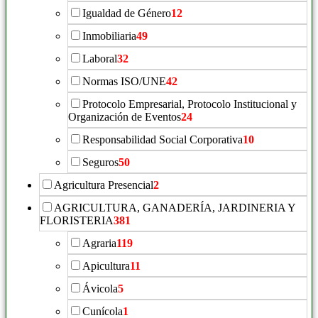
Igualdad de Género
12
Inmobiliaria
49
Laboral
32
Normas ISO/UNE
42
Protocolo Empresarial, Protocolo Institucional y
Organización de Eventos
24
Responsabilidad Social Corporativa
10
Seguros
50
Agricultura Presencial
2
AGRICULTURA, GANADERÍA, JARDINERIA Y
FLORISTERIA
381
Agraria
119
Apicultura
11
Ávicola
5
Cunícola
1