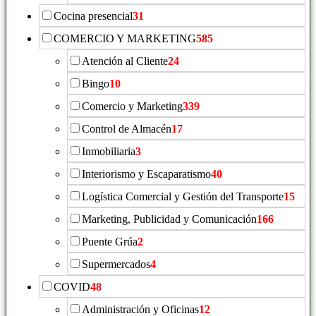
Cocina presencial
31
COMERCIO Y MARKETING
585
Atención al Cliente
24
Bingo
10
Comercio y Marketing
339
Control de Almacén
17
Inmobiliaria
3
Interiorismo y Escaparatismo
40
Logística Comercial y Gestión del Transporte
15
Marketing, Publicidad y Comunicación
166
Puente Grúa
2
Supermercados
4
COVID
48
Administración y Oficinas
12