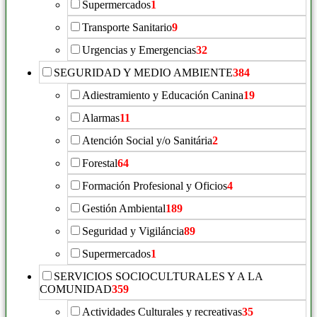
Supermercados
1
Transporte Sanitario
9
Urgencias y Emergencias
32
SEGURIDAD Y MEDIO AMBIENTE
384
Adiestramiento y Educación Canina
19
Alarmas
11
Atención Social y/o Sanitária
2
Forestal
64
Formación Profesional y Oficios
4
Gestión Ambiental
189
Seguridad y Vigiláncia
89
Supermercados
1
SERVICIOS SOCIOCULTURALES Y A LA
COMUNIDAD
359
Actividades Culturales y recreativas
35