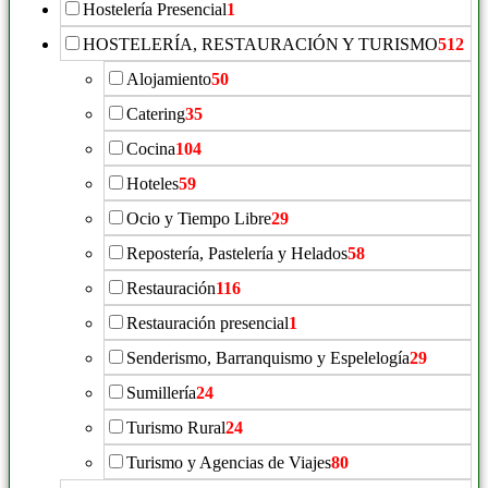
Hostelería Presencial
1
HOSTELERÍA, RESTAURACIÓN Y TURISMO
512
Alojamiento
50
Catering
35
Cocina
104
Hoteles
59
Ocio y Tiempo Libre
29
Repostería, Pastelería y Helados
58
Restauración
116
Restauración presencial
1
Senderismo, Barranquismo y Espelelogía
29
Sumillería
24
Turismo Rural
24
Turismo y Agencias de Viajes
80