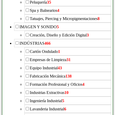
Peluquería
35
Spa y Balnearios
4
Tatuajes, Piercing y Micropigmentaciones
8
IMAGEN Y SONIDO
5
Creación, Diseño y Edición Digital
3
INDÚSTRIAS
466
Cartón Ondulado
1
Empresas de Limpieza
31
Equipo Industrial
43
Fabricación Mecánica
138
Formación Profesional y Oficios
4
Industrias Extractivas
10
Ingeniería Industrial
5
Lavanderia Industrial
6