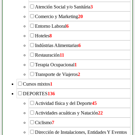
Atención Social y/o Sanitária
3
Comercio y Marketing
20
Entorno Laboral
6
Hoteles
8
Indústrias Alimentarias
6
Restauración
11
Terapia Ocupacional
1
Transporte de Viajeros
2
Cursos mixtos
1
DEPORTES
136
Actividad física y del Deporte
45
Actividades acuáticas y Natación
22
Ciclismo
7
Dirección de Instalaciones, Entidades Y Eventos