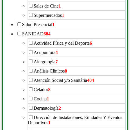
Salas de Cine
1
Supermercados
1
Salud Presencial
1
SANIDAD
684
Actividad Física y del Deporte
6
Acupuntura
4
Alergología
7
Análisis Clínicos
8
Atención Social y/o Sanitária
404
Celador
8
Cocina
1
Dermatología
2
Dirección de Instalaciones, Entidades Y Eventos
Deportivos
1