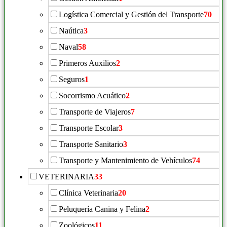
Logística Comercial y Gestión del Transporte
70
Naútica
3
Naval
58
Primeros Auxilios
2
Seguros
1
Socorrismo Acuático
2
Transporte de Viajeros
7
Transporte Escolar
3
Transporte Sanitario
3
Transporte y Mantenimiento de Vehículos
74
VETERINARIA
33
Clínica Veterinaria
20
Peluquería Canina y Felina
2
Zoológicos
11