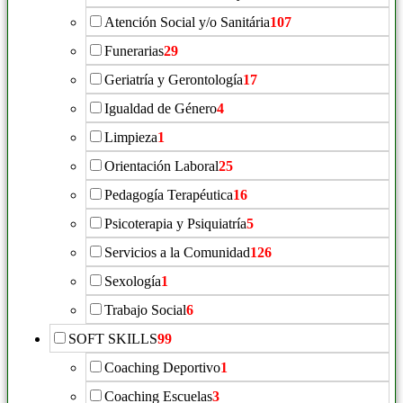
Atención Social y/o Sanitária
107
Funerarias
29
Geriatría y Gerontología
17
Igualdad de Género
4
Limpieza
1
Orientación Laboral
25
Pedagogía Terapéutica
16
Psicoterapia y Psiquiatría
5
Servicios a la Comunidad
126
Sexología
1
Trabajo Social
6
SOFT SKILLS
99
Coaching Deportivo
1
Coaching Escuelas
3