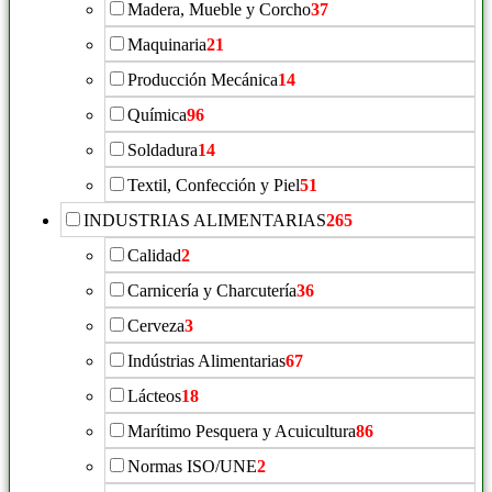
Madera, Mueble y Corcho
37
Maquinaria
21
Producción Mecánica
14
Química
96
Soldadura
14
Textil, Confección y Piel
51
INDUSTRIAS ALIMENTARIAS
265
Calidad
2
Carnicería y Charcutería
36
Cerveza
3
Indústrias Alimentarias
67
Lácteos
18
Marítimo Pesquera y Acuicultura
86
Normas ISO/UNE
2