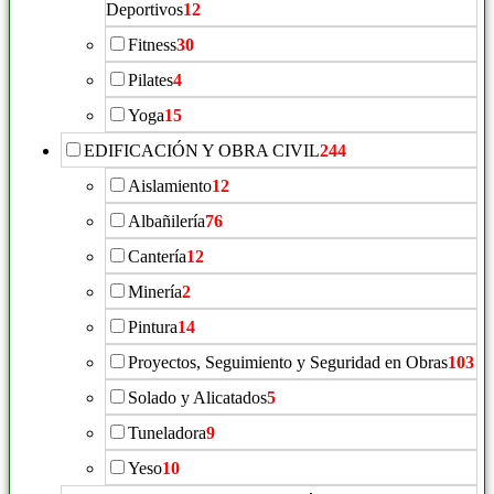
Deportivos
12
Fitness
30
Pilates
4
Yoga
15
EDIFICACIÓN Y OBRA CIVIL
244
Aislamiento
12
Albañilería
76
Cantería
12
Minería
2
Pintura
14
Proyectos, Seguimiento y Seguridad en Obras
103
Solado y Alicatados
5
Tuneladora
9
Yeso
10