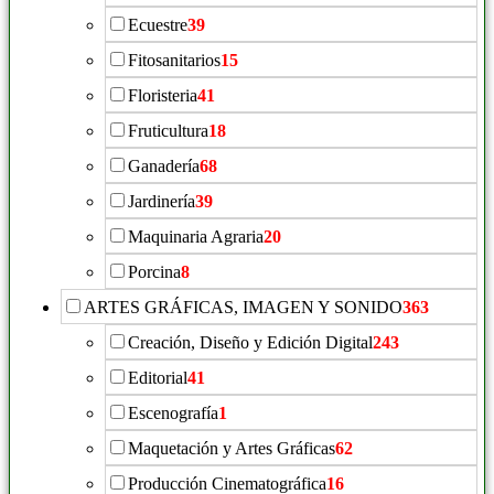
Ecuestre
39
Fitosanitarios
15
Floristeria
41
Fruticultura
18
Ganadería
68
Jardinería
39
Maquinaria Agraria
20
Porcina
8
ARTES GRÁFICAS, IMAGEN Y SONIDO
363
Creación, Diseño y Edición Digital
243
Editorial
41
Escenografía
1
Maquetación y Artes Gráficas
62
Producción Cinematográfica
16