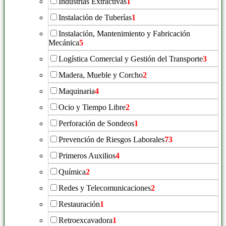
Industrias Extractivas
1
Instalación de Tuberías
1
Instalación, Mantenimiento y Fabricación
Mecánica
5
Logística Comercial y Gestión del Transporte
3
Madera, Mueble y Corcho
2
Maquinaria
4
Ocio y Tiempo Libre
2
Perforación de Sondeos
1
Prevención de Riesgos Laborales
73
Primeros Auxilios
4
Química
2
Redes y Telecomunicaciones
2
Restauración
1
Retroexcavadora
1