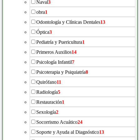
Naval
3
obra
1
Odontología y Clínicas Dentales
13
Óptica
3
Pediatría y Puericultura
1
Primeros Auxilios
14
Psicología Infantil
7
Psicoterapia y Psiquiatría
8
Quirófano
11
Radiología
5
Restauración
1
Sexología
2
Socorrismo Acuático
24
Soporte y Ayuda al Diagnóstico
13