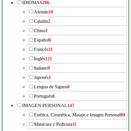
IDIOMAS
206
Alemán
18
Catalán
2
Chino
2
Español
6
Francés
31
Inglés
121
Italiano
9
Japonés
1
Lengua de Signos
8
Portugués
8
IMAGEN PERSONAL
147
Estética, Cosmética, Masaje e Imagen Personal
89
Manicura y Pedicura
11