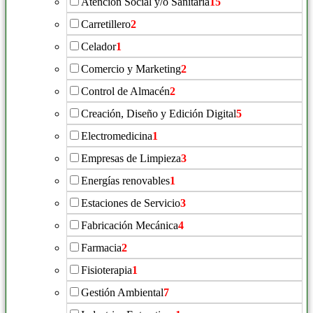
Atención Social y/o Sanitária
15
Carretillero
2
Celador
1
Comercio y Marketing
2
Control de Almacén
2
Creación, Diseño y Edición Digital
5
Electromedicina
1
Empresas de Limpieza
3
Energías renovables
1
Estaciones de Servicio
3
Fabricación Mecánica
4
Farmacia
2
Fisioterapia
1
Gestión Ambiental
7