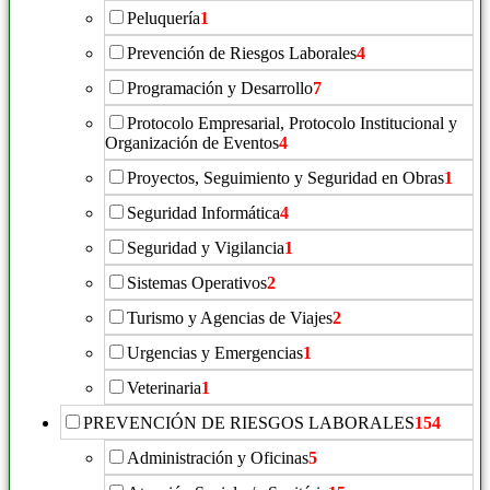
Peluquería
1
Prevención de Riesgos Laborales
4
Programación y Desarrollo
7
Protocolo Empresarial, Protocolo Institucional y
Organización de Eventos
4
Proyectos, Seguimiento y Seguridad en Obras
1
Seguridad Informática
4
Seguridad y Vigilancia
1
Sistemas Operativos
2
Turismo y Agencias de Viajes
2
Urgencias y Emergencias
1
Veterinaria
1
PREVENCIÓN DE RIESGOS LABORALES
154
Administración y Oficinas
5