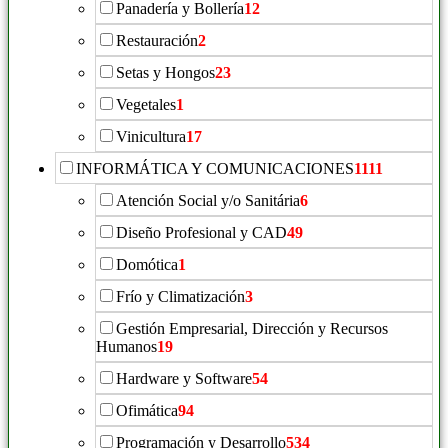
Panadería y Bollería
12
Restauración
2
Setas y Hongos
23
Vegetales
1
Vinicultura
17
INFORMÁTICA Y COMUNICACIONES
1111
Atención Social y/o Sanitária
6
Diseño Profesional y CAD
49
Domótica
1
Frío y Climatización
3
Gestión Empresarial, Dirección y Recursos
Humanos
19
Hardware y Software
54
Ofimática
94
Programación y Desarrollo
534