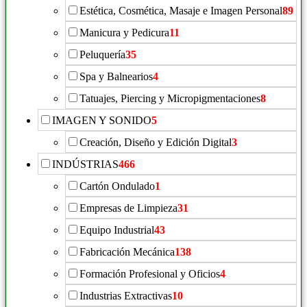
Estética, Cosmética, Masaje e Imagen Personal
89
Manicura y Pedicura
11
Peluquería
35
Spa y Balnearios
4
Tatuajes, Piercing y Micropigmentaciones
8
IMAGEN Y SONIDO
5
Creación, Diseño y Edición Digital
3
INDÚSTRIAS
466
Cartón Ondulado
1
Empresas de Limpieza
31
Equipo Industrial
43
Fabricación Mecánica
138
Formación Profesional y Oficios
4
Industrias Extractivas
10