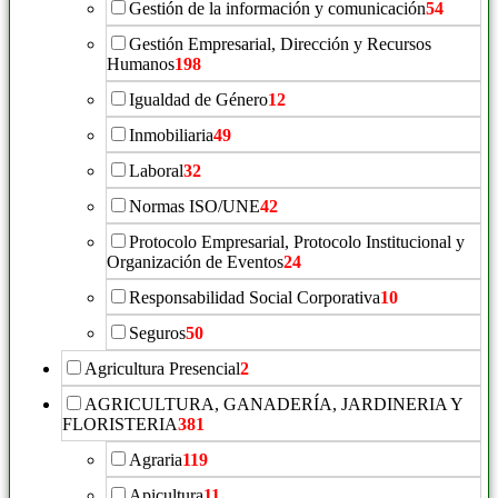
Gestión de la información y comunicación
54
Gestión Empresarial, Dirección y Recursos
Humanos
198
Igualdad de Género
12
Inmobiliaria
49
Laboral
32
Normas ISO/UNE
42
Protocolo Empresarial, Protocolo Institucional y
Organización de Eventos
24
Responsabilidad Social Corporativa
10
Seguros
50
Agricultura Presencial
2
AGRICULTURA, GANADERÍA, JARDINERIA Y
FLORISTERIA
381
Agraria
119
Apicultura
11