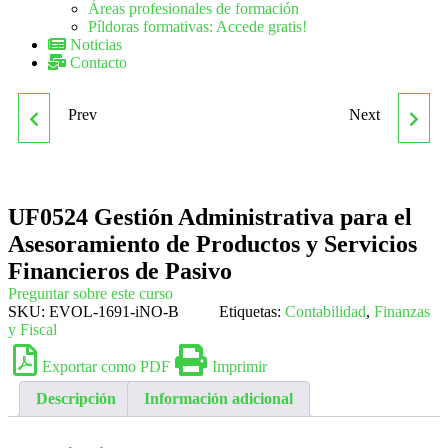
Áreas profesionales de formación
Píldoras formativas: Accede gratis!
Noticias
Contacto
Prev
Next
UF0523 GESTIÓN DE LA
UF0541
DOCUMENTACIÓN DE
CARACTERIZACIÓN DE
UF0524 Gestión Administrativa para el
CONSTITUCIÓN Y DE
LOS ELEMENTOS Y
Asesoramiento de Productos y Servicios
CONTRATACIÓN DE LA
EQUIPOS BÁSICOS DE
Financieros de Pasivo
Preguntar sobre este curso
EMPRESA
INSTALACIONES DE
SKU:
EVOL-1691-iNO-B
Etiquetas:
Contabilidad
,
Finanzas
y Fiscal
TELECOMUNICACIÓN
Exportar como PDF
Imprimir
Descripción
Información adicional
EN EDIFICIOS