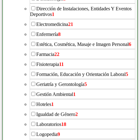
Dirección de Instalaciones, Entidades Y Eventos
Deportivos
1
Electromedicina
21
Enfermería
8
Estética, Cosmética, Masaje e Imagen Personal
6
Farmacia
22
Fisioterapia
11
Formación, Educación y Orientación Laboral
5
Geriatría y Gerontología
5
Gestión Ambiental
1
Hoteles
1
Igualdad de Género
2
Laboratorios
18
Logopedia
9