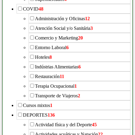
COVID
48
Administración y Oficinas
12
Atención Social y/o Sanitária
3
Comercio y Marketing
20
Entorno Laboral
6
Hoteles
8
Indústrias Alimentarias
6
Restauración
11
Terapia Ocupacional
1
Transporte de Viajeros
2
Cursos mixtos
1
DEPORTES
136
Actividad física y del Deporte
45
Actividades acuáticas y Natación
22