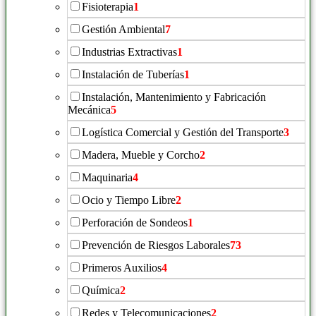
Fisioterapia
1
Gestión Ambiental
7
Industrias Extractivas
1
Instalación de Tuberías
1
Instalación, Mantenimiento y Fabricación
Mecánica
5
Logística Comercial y Gestión del Transporte
3
Madera, Mueble y Corcho
2
Maquinaria
4
Ocio y Tiempo Libre
2
Perforación de Sondeos
1
Prevención de Riesgos Laborales
73
Primeros Auxilios
4
Química
2
Redes y Telecomunicaciones
2