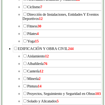
Ciclismo
7
Dirección de Instalaciones, Entidades Y Eventos
Deportivos
12
Fitness
30
Pilates
4
Yoga
15
EDIFICACIÓN Y OBRA CIVIL
244
Aislamiento
12
Albañilería
76
Cantería
12
Minería
2
Pintura
14
Proyectos, Seguimiento y Seguridad en Obras
103
Solado y Alicatados
5