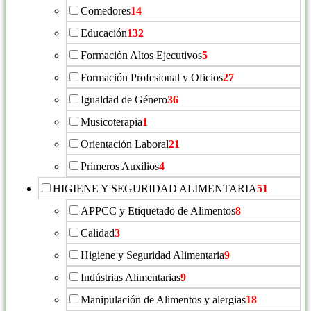
Comedores
14
Educación
132
Formación Altos Ejecutivos
5
Formación Profesional y Oficios
27
Igualdad de Género
36
Musicoterapia
1
Orientación Laboral
21
Primeros Auxilios
4
HIGIENE Y SEGURIDAD ALIMENTARIA
51
APPCC y Etiquetado de Alimentos
8
Calidad
3
Higiene y Seguridad Alimentaria
9
Indústrias Alimentarias
9
Manipulación de Alimentos y alergias
18