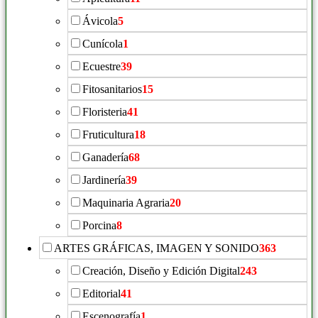
Ávicola
5
Cunícola
1
Ecuestre
39
Fitosanitarios
15
Floristeria
41
Fruticultura
18
Ganadería
68
Jardinería
39
Maquinaria Agraria
20
Porcina
8
ARTES GRÁFICAS, IMAGEN Y SONIDO
363
Creación, Diseño y Edición Digital
243
Editorial
41
Escenografía
1