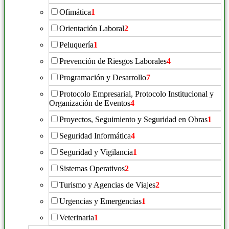
Ofimática
1
Orientación Laboral
2
Peluquería
1
Prevención de Riesgos Laborales
4
Programación y Desarrollo
7
Protocolo Empresarial, Protocolo Institucional y
Organización de Eventos
4
Proyectos, Seguimiento y Seguridad en Obras
1
Seguridad Informática
4
Seguridad y Vigilancia
1
Sistemas Operativos
2
Turismo y Agencias de Viajes
2
Urgencias y Emergencias
1
Veterinaria
1