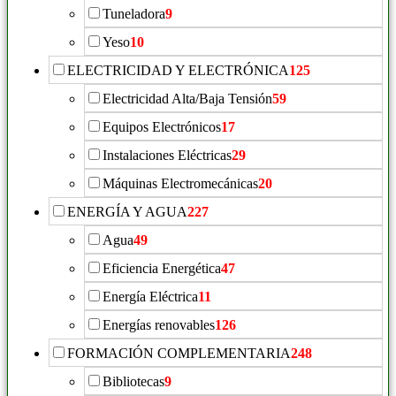
Tuneladora
9
Yeso
10
ELECTRICIDAD Y ELECTRÓNICA
125
Electricidad Alta/Baja Tensión
59
Equipos Electrónicos
17
Instalaciones Eléctricas
29
Máquinas Electromecánicas
20
ENERGÍA Y AGUA
227
Agua
49
Eficiencia Energética
47
Energía Eléctrica
11
Energías renovables
126
FORMACIÓN COMPLEMENTARIA
248
Bibliotecas
9