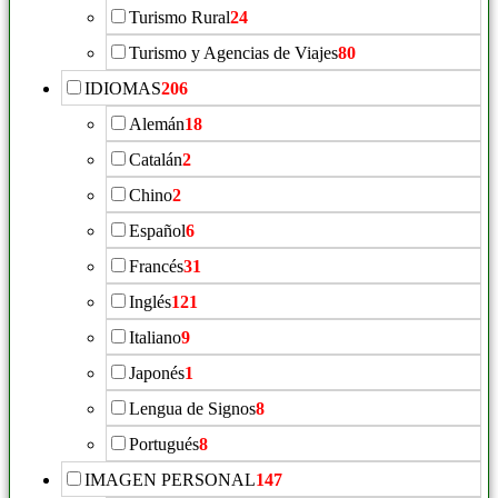
Turismo Rural
24
Turismo y Agencias de Viajes
80
IDIOMAS
206
Alemán
18
Catalán
2
Chino
2
Español
6
Francés
31
Inglés
121
Italiano
9
Japonés
1
Lengua de Signos
8
Portugués
8
IMAGEN PERSONAL
147