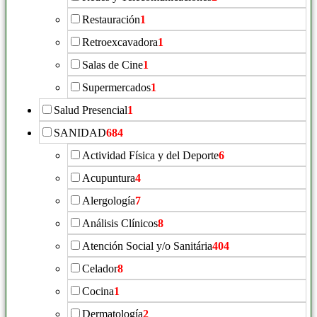
Restauración
1
Retroexcavadora
1
Salas de Cine
1
Supermercados
1
Salud Presencial
1
SANIDAD
684
Actividad Física y del Deporte
6
Acupuntura
4
Alergología
7
Análisis Clínicos
8
Atención Social y/o Sanitária
404
Celador
8
Cocina
1
Dermatología
2