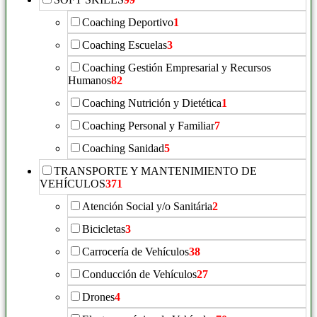
Coaching Deportivo
1
Coaching Escuelas
3
Coaching Gestión Empresarial y Recursos
Humanos
82
Coaching Nutrición y Dietética
1
Coaching Personal y Familiar
7
Coaching Sanidad
5
TRANSPORTE Y MANTENIMIENTO DE
VEHÍCULOS
371
Atención Social y/o Sanitária
2
Bicicletas
3
Carrocería de Vehículos
38
Conducción de Vehículos
27
Drones
4