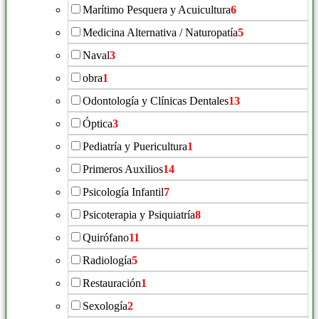
Marítimo Pesquera y Acuicultura
6
Medicina Alternativa / Naturopatía
5
Naval
3
obra
1
Odontología y Clínicas Dentales
13
Óptica
3
Pediatría y Puericultura
1
Primeros Auxilios
14
Psicología Infantil
7
Psicoterapia y Psiquiatría
8
Quirófano
11
Radiología
5
Restauración
1
Sexología
2