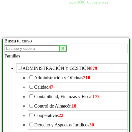
GESTIÓN
,
Cooperativas
Busca tu curso
Famílias
ADMINISTRACIÓN Y GESTIÓN
879
Administración y Oficinas
210
Calidad
47
Contabilidad, Finanzas y Fiscal
172
Control de Almacén
18
Cooperativas
22
Derecho y Aspectos Jurídicos
30