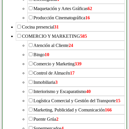
Maquetación y Artes Gráficas
62
Producción Cinematográfica
16
Cocina presencial
31
COMERCIO Y MARKETING
585
Atención al Cliente
24
Bingo
10
Comercio y Marketing
339
Control de Almacén
17
Inmobiliaria
3
Interiorismo y Escaparatismo
40
Logística Comercial y Gestión del Transporte
15
Marketing, Publicidad y Comunicación
166
Puente Grúa
2
Supermercados
4