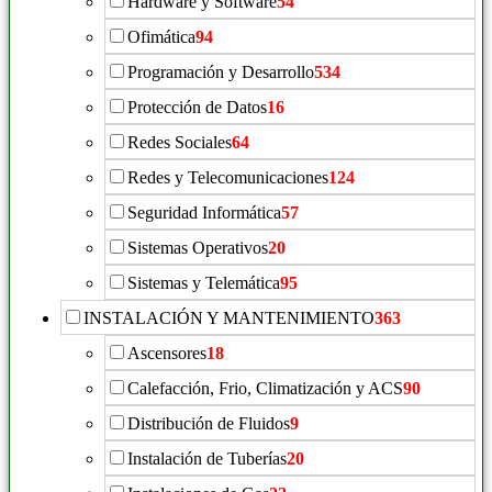
Hardware y Software
54
Ofimática
94
Programación y Desarrollo
534
Protección de Datos
16
Redes Sociales
64
Redes y Telecomunicaciones
124
Seguridad Informática
57
Sistemas Operativos
20
Sistemas y Telemática
95
INSTALACIÓN Y MANTENIMIENTO
363
Ascensores
18
Calefacción, Frio, Climatización y ACS
90
Distribución de Fluidos
9
Instalación de Tuberías
20