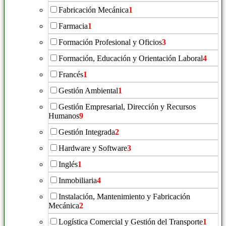
Fabricación Mecánica
1
Farmacia
1
Formación Profesional y Oficios
3
Formación, Educación y Orientación Laboral
4
Francés
1
Gestión Ambiental
1
Gestión Empresarial, Dirección y Recursos
Humanos
9
Gestión Integrada
2
Hardware y Software
3
Inglés
1
Inmobiliaria
4
Instalación, Mantenimiento y Fabricación
Mecánica
2
Logística Comercial y Gestión del Transporte
1