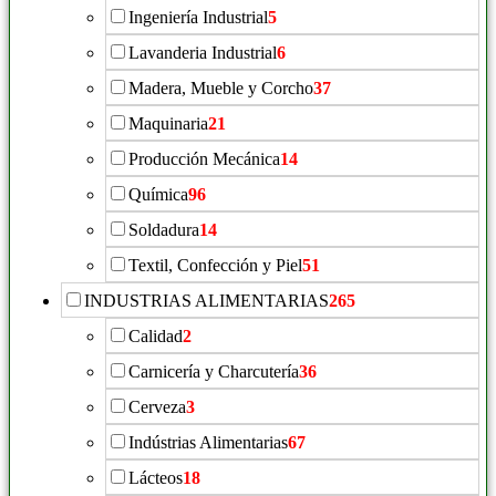
Ingeniería Industrial
5
Lavanderia Industrial
6
Madera, Mueble y Corcho
37
Maquinaria
21
Producción Mecánica
14
Química
96
Soldadura
14
Textil, Confección y Piel
51
INDUSTRIAS ALIMENTARIAS
265
Calidad
2
Carnicería y Charcutería
36
Cerveza
3
Indústrias Alimentarias
67
Lácteos
18