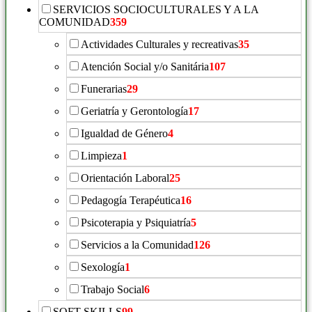
SERVICIOS SOCIOCULTURALES Y A LA
COMUNIDAD
359
Actividades Culturales y recreativas
35
Atención Social y/o Sanitária
107
Funerarias
29
Geriatría y Gerontología
17
Igualdad de Género
4
Limpieza
1
Orientación Laboral
25
Pedagogía Terapéutica
16
Psicoterapia y Psiquiatría
5
Servicios a la Comunidad
126
Sexología
1
Trabajo Social
6
SOFT SKILLS
99