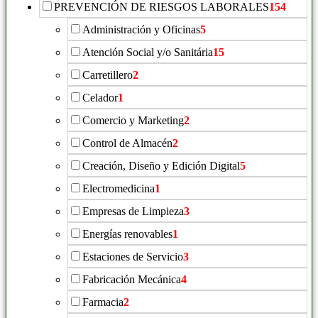
PREVENCIÓN DE RIESGOS LABORALES
154
Administración y Oficinas
5
Atención Social y/o Sanitária
15
Carretillero
2
Celador
1
Comercio y Marketing
2
Control de Almacén
2
Creación, Diseño y Edición Digital
5
Electromedicina
1
Empresas de Limpieza
3
Energías renovables
1
Estaciones de Servicio
3
Fabricación Mecánica
4
Farmacia
2