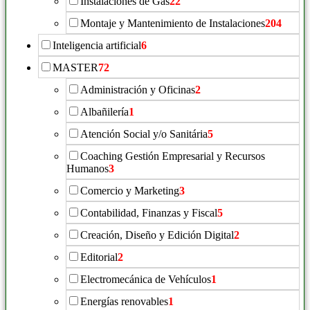
Instalaciones de Gas
22
Montaje y Mantenimiento de Instalaciones
204
Inteligencia artificial
6
MASTER
72
Administración y Oficinas
2
Albañilería
1
Atención Social y/o Sanitária
5
Coaching Gestión Empresarial y Recursos
Humanos
3
Comercio y Marketing
3
Contabilidad, Finanzas y Fiscal
5
Creación, Diseño y Edición Digital
2
Editorial
2
Electromecánica de Vehículos
1
Energías renovables
1