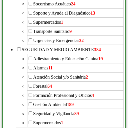
Socorrismo Acuático
24
Soporte y Ayuda al Diagnóstico
13
Supermercados
1
Transporte Sanitario
9
Urgencias y Emergencias
32
SEGURIDAD Y MEDIO AMBIENTE
384
Adiestramiento y Educación Canina
19
Alarmas
11
Atención Social y/o Sanitária
2
Forestal
64
Formación Profesional y Oficios
4
Gestión Ambiental
189
Seguridad y Vigiláncia
89
Supermercados
1