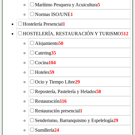
Marítimo Pesquera y Acuicultura
5
Normas ISO/UNE
1
Hostelería Presencial
1
HOSTELERÍA, RESTAURACIÓN Y TURISMO
512
Alojamiento
50
Catering
35
Cocina
104
Hoteles
59
Ocio y Tiempo Libre
29
Repostería, Pastelería y Helados
58
Restauración
116
Restauración presencial
1
Senderismo, Barranquismo y Espelelogía
29
Sumillería
24