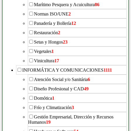
Marítimo Pesquera y Acuicultura
86
Normas ISO/UNE
2
Panadería y Bollería
12
Restauración
2
Setas y Hongos
23
Vegetales
1
Vinicultura
17
INFORMÁTICA Y COMUNICACIONES
1111
Atención Social y/o Sanitária
6
Diseño Profesional y CAD
49
Domótica
1
Frío y Climatización
3
Gestión Empresarial, Dirección y Recursos
Humanos
19