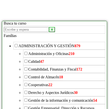
Busca tu curso
Famílias
ADMINISTRACIÓN Y GESTIÓN
879
Administración y Oficinas
210
Calidad
47
Contabilidad, Finanzas y Fiscal
172
Control de Almacén
18
Cooperativas
22
Derecho y Aspectos Jurídicos
30
Gestión de la información y comunicación
54
Gestión Empresarial, Dirección y Recursos