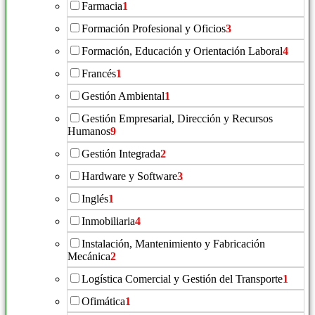
Farmacia
1
Formación Profesional y Oficios
3
Formación, Educación y Orientación Laboral
4
Francés
1
Gestión Ambiental
1
Gestión Empresarial, Dirección y Recursos
Humanos
9
Gestión Integrada
2
Hardware y Software
3
Inglés
1
Inmobiliaria
4
Instalación, Mantenimiento y Fabricación
Mecánica
2
Logística Comercial y Gestión del Transporte
1
Ofimática
1