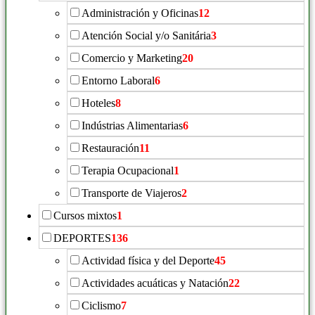
Administración y Oficinas
12
Atención Social y/o Sanitária
3
Comercio y Marketing
20
Entorno Laboral
6
Hoteles
8
Indústrias Alimentarias
6
Restauración
11
Terapia Ocupacional
1
Transporte de Viajeros
2
Cursos mixtos
1
DEPORTES
136
Actividad física y del Deporte
45
Actividades acuáticas y Natación
22
Ciclismo
7