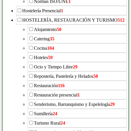
Normas ISO/UNE
1
Hostelería Presencial
1
HOSTELERÍA, RESTAURACIÓN Y TURISMO
512
Alojamiento
50
Catering
35
Cocina
104
Hoteles
59
Ocio y Tiempo Libre
29
Repostería, Pastelería y Helados
58
Restauración
116
Restauración presencial
1
Senderismo, Barranquismo y Espelelogía
29
Sumillería
24
Turismo Rural
24