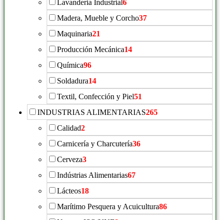
Lavanderia Industrial
6
Madera, Mueble y Corcho
37
Maquinaria
21
Producción Mecánica
14
Química
96
Soldadura
14
Textil, Confección y Piel
51
INDUSTRIAS ALIMENTARIAS
265
Calidad
2
Carnicería y Charcutería
36
Cerveza
3
Indústrias Alimentarias
67
Lácteos
18
Marítimo Pesquera y Acuicultura
86