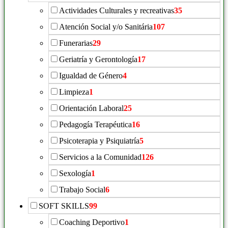
Actividades Culturales y recreativas
35
Atención Social y/o Sanitária
107
Funerarias
29
Geriatría y Gerontología
17
Igualdad de Género
4
Limpieza
1
Orientación Laboral
25
Pedagogía Terapéutica
16
Psicoterapia y Psiquiatría
5
Servicios a la Comunidad
126
Sexología
1
Trabajo Social
6
SOFT SKILLS
99
Coaching Deportivo
1