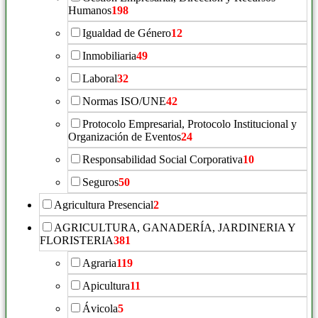
Humanos
198
Igualdad de Género
12
Inmobiliaria
49
Laboral
32
Normas ISO/UNE
42
Protocolo Empresarial, Protocolo Institucional y
Organización de Eventos
24
Responsabilidad Social Corporativa
10
Seguros
50
Agricultura Presencial
2
AGRICULTURA, GANADERÍA, JARDINERIA Y
FLORISTERIA
381
Agraria
119
Apicultura
11
Ávicola
5