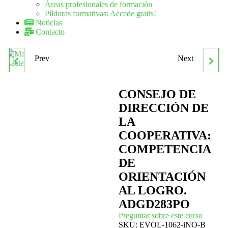
Áreas profesionales de formación
Píldoras formativas: Accede gratis!
Noticias
Contacto
Prev
Next
MANIPULADOR DE
ADGD291PO
ALIMENTOS. SECTOR
DESARROLLO DE LA
CONSEJO DE
DIRECCIÓN DE
LÁCTEO
CULTURA
LA
COOPERATIVA:
ORGANIZACIONAL:
COMPETENCIA
PROCESOS
DE
ORIENTACIÓN
PARTICIPATIVOS
AL LOGRO.
ADGD283PO
Preguntar sobre este curso
SKU:
EVOL-1062-iNO-B