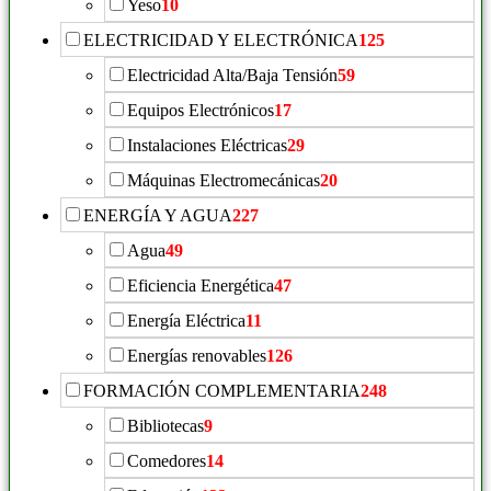
Yeso
10
ELECTRICIDAD Y ELECTRÓNICA
125
Electricidad Alta/Baja Tensión
59
Equipos Electrónicos
17
Instalaciones Eléctricas
29
Máquinas Electromecánicas
20
ENERGÍA Y AGUA
227
Agua
49
Eficiencia Energética
47
Energía Eléctrica
11
Energías renovables
126
FORMACIÓN COMPLEMENTARIA
248
Bibliotecas
9
Comedores
14