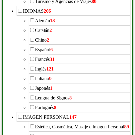
Turismo y Agencias de Viajes
80
IDIOMAS
206
Alemán
18
Catalán
2
Chino
2
Español
6
Francés
31
Inglés
121
Italiano
9
Japonés
1
Lengua de Signos
8
Portugués
8
IMAGEN PERSONAL
147
Estética, Cosmética, Masaje e Imagen Personal
89