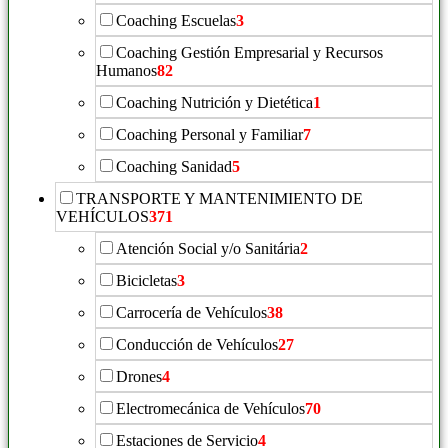
Coaching Escuelas
3
Coaching Gestión Empresarial y Recursos
Humanos
82
Coaching Nutrición y Dietética
1
Coaching Personal y Familiar
7
Coaching Sanidad
5
TRANSPORTE Y MANTENIMIENTO DE
VEHÍCULOS
371
Atención Social y/o Sanitária
2
Bicicletas
3
Carrocería de Vehículos
38
Conducción de Vehículos
27
Drones
4
Electromecánica de Vehículos
70
Estaciones de Servicio
4