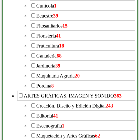
Cunícola
1
Ecuestre
39
Fitosanitarios
15
Floristeria
41
Fruticultura
18
Ganadería
68
Jardinería
39
Maquinaria Agraria
20
Porcina
8
ARTES GRÁFICAS, IMAGEN Y SONIDO
363
Creación, Diseño y Edición Digital
243
Editorial
41
Escenografía
1
Maquetación y Artes Gráficas
62