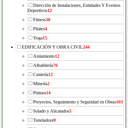
Dirección de Instalaciones, Entidades Y Eventos
Deportivos
12
Fitness
30
Pilates
4
Yoga
15
EDIFICACIÓN Y OBRA CIVIL
244
Aislamiento
12
Albañilería
76
Cantería
12
Minería
2
Pintura
14
Proyectos, Seguimiento y Seguridad en Obras
103
Solado y Alicatados
5
Tuneladora
9