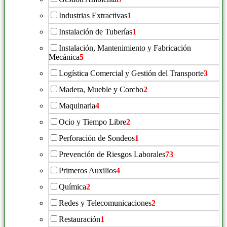
Industrias Extractivas
1
Instalación de Tuberías
1
Instalación, Mantenimiento y Fabricación
Mecánica
5
Logística Comercial y Gestión del Transporte
3
Madera, Mueble y Corcho
2
Maquinaria
4
Ocio y Tiempo Libre
2
Perforación de Sondeos
1
Prevención de Riesgos Laborales
73
Primeros Auxilios
4
Química
2
Redes y Telecomunicaciones
2
Restauración
1