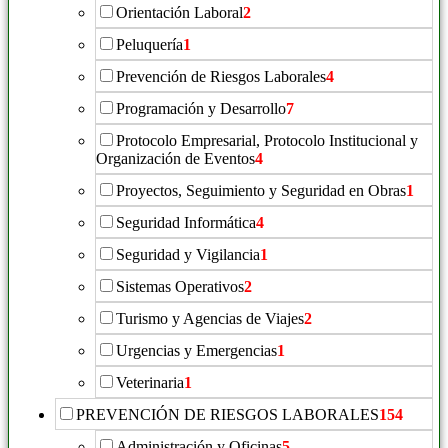
Orientación Laboral
2
Peluquería
1
Prevención de Riesgos Laborales
4
Programación y Desarrollo
7
Protocolo Empresarial, Protocolo Institucional y
Organización de Eventos
4
Proyectos, Seguimiento y Seguridad en Obras
1
Seguridad Informática
4
Seguridad y Vigilancia
1
Sistemas Operativos
2
Turismo y Agencias de Viajes
2
Urgencias y Emergencias
1
Veterinaria
1
PREVENCIÓN DE RIESGOS LABORALES
154
Administración y Oficinas
5