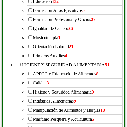
Educación
132
Formación Altos Ejecutivos
5
Formación Profesional y Oficios
27
Igualdad de Género
36
Musicoterapia
1
Orientación Laboral
21
Primeros Auxilios
4
HIGIENE Y SEGURIDAD ALIMENTARIA
51
APPCC y Etiquetado de Alimentos
8
Calidad
3
Higiene y Seguridad Alimentaria
9
Indústrias Alimentarias
9
Manipulación de Alimentos y alergias
18
Marítimo Pesquera y Acuicultura
5