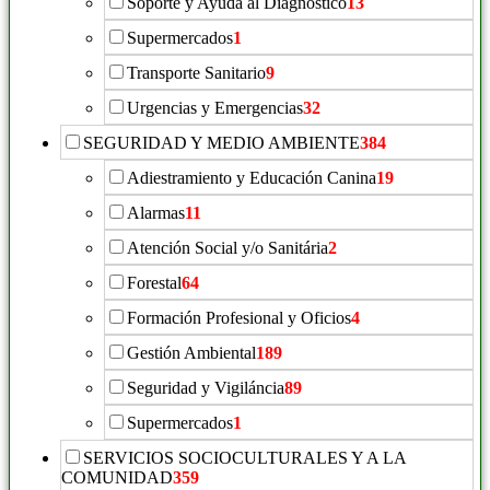
Soporte y Ayuda al Diagnóstico
13
Supermercados
1
Transporte Sanitario
9
Urgencias y Emergencias
32
SEGURIDAD Y MEDIO AMBIENTE
384
Adiestramiento y Educación Canina
19
Alarmas
11
Atención Social y/o Sanitária
2
Forestal
64
Formación Profesional y Oficios
4
Gestión Ambiental
189
Seguridad y Vigiláncia
89
Supermercados
1
SERVICIOS SOCIOCULTURALES Y A LA
COMUNIDAD
359