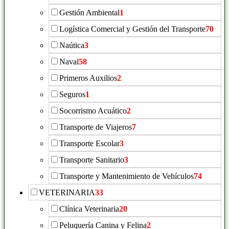
Gestión Ambiental
1
Logística Comercial y Gestión del Transporte
70
Naútica
3
Naval
58
Primeros Auxilios
2
Seguros
1
Socorrismo Acuático
2
Transporte de Viajeros
7
Transporte Escolar
3
Transporte Sanitario
3
Transporte y Mantenimiento de Vehículos
74
VETERINARIA
33
Clínica Veterinaria
20
Peluquería Canina y Felina
2