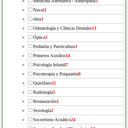
Medicina Alternativa / Naturopatía
5
Naval
3
obra
1
Odontología y Clínicas Dentales
13
Óptica
3
Pediatría y Puericultura
1
Primeros Auxilios
14
Psicología Infantil
7
Psicoterapia y Psiquiatría
8
Quirófano
11
Radiología
5
Restauración
1
Sexología
2
Socorrismo Acuático
24