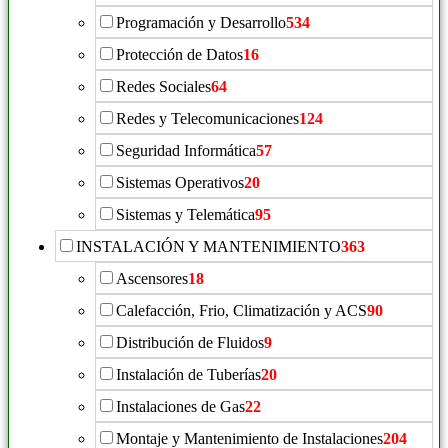
Programación y Desarrollo
534
Protección de Datos
16
Redes Sociales
64
Redes y Telecomunicaciones
124
Seguridad Informática
57
Sistemas Operativos
20
Sistemas y Telemática
95
INSTALACIÓN Y MANTENIMIENTO
363
Ascensores
18
Calefacción, Frio, Climatización y ACS
90
Distribución de Fluidos
9
Instalación de Tuberías
20
Instalaciones de Gas
22
Montaje y Mantenimiento de Instalaciones
204