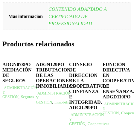
CONTENIDO ADAPTADO A
Más información
CERTIFICADO DE
PROFESIONALIDAD
Productos relacionados
ADGN078PO
ADGN129PO
CONSEJO
FUNCIÓN
MEDIACIÓN
TRIBUTACION
DE
DIRECTIVA
DE
DE LAS
DIRECCIÓN
EN
SEGUROS
OPERACIONES
DE LA
COOPERATI
INMOBILIARIAS
COOPERATIVA:
DE
ADMINISTRACIÓN
CONFIANZA
ENSEÑANZA
Y
ADMINISTRACIÓN
E
ADGD110PO
GESTIÓN
,
Seguros
Y
INTEGRIDAD.
GESTIÓN
,
Inmobiliaria
ADMINISTRACI
ADGD299PO
Y
GESTIÓN
,
Coopera
ADMINISTRACIÓN
Y
GESTIÓN
,
Cooperativas