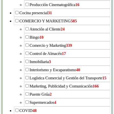
Producción Cinematográfica
16
Cocina presencial
31
COMERCIO Y MARKETING
585
Atención al Cliente
24
Bingo
10
Comercio y Marketing
339
Control de Almacén
17
Inmobiliaria
3
Interiorismo y Escaparatismo
40
Logística Comercial y Gestión del Transporte
15
Marketing, Publicidad y Comunicación
166
Puente Grúa
2
Supermercados
4
COVID
48