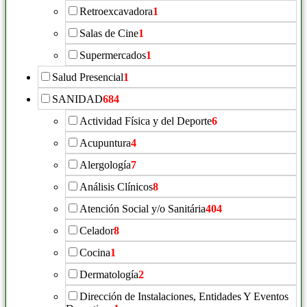
Retroexcavadora
1
Salas de Cine
1
Supermercados
1
Salud Presencial
1
SANIDAD
684
Actividad Física y del Deporte
6
Acupuntura
4
Alergología
7
Análisis Clínicos
8
Atención Social y/o Sanitária
404
Celador
8
Cocina
1
Dermatología
2
Dirección de Instalaciones, Entidades Y Eventos