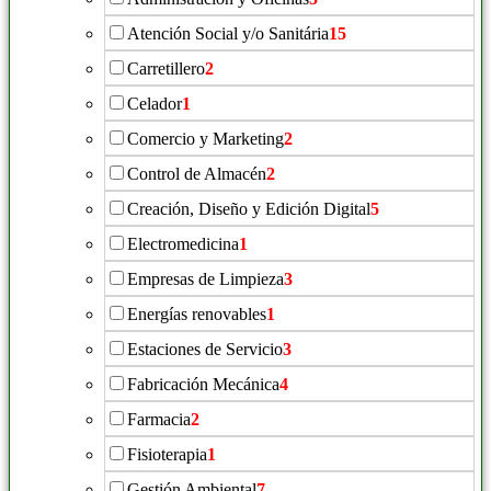
Atención Social y/o Sanitária
15
Carretillero
2
Celador
1
Comercio y Marketing
2
Control de Almacén
2
Creación, Diseño y Edición Digital
5
Electromedicina
1
Empresas de Limpieza
3
Energías renovables
1
Estaciones de Servicio
3
Fabricación Mecánica
4
Farmacia
2
Fisioterapia
1
Gestión Ambiental
7