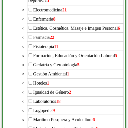
Deportivos
1
Electromedicina
21
Enfermería
8
Estética, Cosmética, Masaje e Imagen Personal
6
Farmacia
22
Fisioterapia
11
Formación, Educación y Orientación Laboral
5
Geriatría y Gerontología
5
Gestión Ambiental
1
Hoteles
1
Igualdad de Género
2
Laboratorios
18
Logopedia
9
Marítimo Pesquera y Acuicultura
6