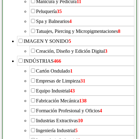
Manicura y Pedicura
11
Peluquería
35
Spa y Balnearios
4
Tatuajes, Piercing y Micropigmentaciones
8
IMAGEN Y SONIDO
5
Creación, Diseño y Edición Digital
3
INDÚSTRIAS
466
Cartón Ondulado
1
Empresas de Limpieza
31
Equipo Industrial
43
Fabricación Mecánica
138
Formación Profesional y Oficios
4
Industrias Extractivas
10
Ingeniería Industrial
5