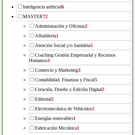
Inteligencia artificial
6
MASTER
72
Administración y Oficinas
2
Albañilería
1
Atención Social y/o Sanitária
5
Coaching Gestión Empresarial y Recursos
Humanos
3
Comercio y Marketing
3
Contabilidad, Finanzas y Fiscal
5
Creación, Diseño y Edición Digital
2
Editorial
2
Electromecánica de Vehículos
1
Energías renovables
1
Fabricación Mecánica
1