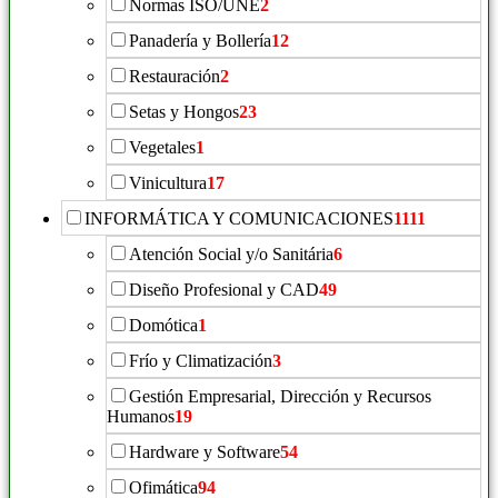
Normas ISO/UNE
2
Panadería y Bollería
12
Restauración
2
Setas y Hongos
23
Vegetales
1
Vinicultura
17
INFORMÁTICA Y COMUNICACIONES
1111
Atención Social y/o Sanitária
6
Diseño Profesional y CAD
49
Domótica
1
Frío y Climatización
3
Gestión Empresarial, Dirección y Recursos
Humanos
19
Hardware y Software
54
Ofimática
94