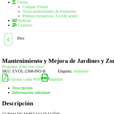
Cursos
Campus Virtual
Áreas profesionales de formación
Píldoras formativas: Accede gratis!
Noticias
Contacto
Prev
MF0529_2 PREPARACIÓN
DEL TERRENO Y
Mantenimiento y Mejora de Jardines y Z
SIEMBRA Y/O
Preguntar sobre este curso
SKU:
EVOL-2368-iNO-B
Etiqueta:
Jardinería
TRASPLANTE EN
Exportar como PDF
Imprimir
Descripción
CULTIVOS HORTÍCOLAS
Información adicional
Y FLOR CORTADA
Descripción