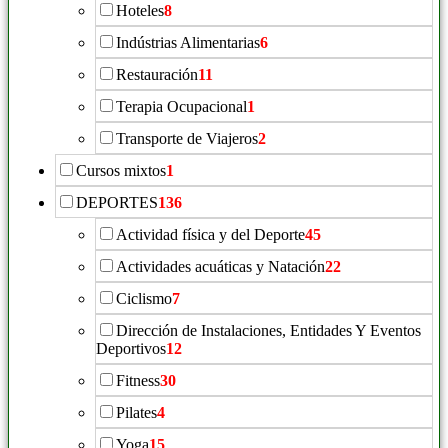
Hoteles
8
Indústrias Alimentarias
6
Restauración
11
Terapia Ocupacional
1
Transporte de Viajeros
2
Cursos mixtos
1
DEPORTES
136
Actividad física y del Deporte
45
Actividades acuáticas y Natación
22
Ciclismo
7
Dirección de Instalaciones, Entidades Y Eventos
Deportivos
12
Fitness
30
Pilates
4
Yoga
15