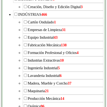
Creación, Diseño y Edición Digital
3
INDÚSTRIAS
466
Cartón Ondulado
1
Empresas de Limpieza
31
Equipo Industrial
43
Fabricación Mecánica
138
Formación Profesional y Oficios
4
Industrias Extractivas
10
Ingeniería Industrial
5
Lavanderia Industrial
6
Madera, Mueble y Corcho
37
Maquinaria
21
Producción Mecánica
14
Química
96