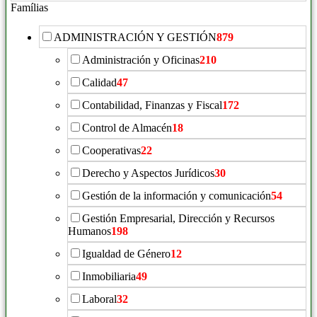
productos:
Famílias
ADMINISTRACIÓN Y GESTIÓN
879
Administración y Oficinas
210
Calidad
47
Contabilidad, Finanzas y Fiscal
172
Control de Almacén
18
Cooperativas
22
Derecho y Aspectos Jurídicos
30
Gestión de la información y comunicación
54
Gestión Empresarial, Dirección y Recursos
Humanos
198
Igualdad de Género
12
Inmobiliaria
49
Laboral
32