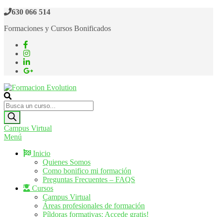
Saltar
630 066 514
al
Formaciones y Cursos Bonificados
contenido
Formacion Evolution
Cursos de formación continua
Búsqueda
de
productos
Campus Virtual
Menú
Inicio
Quienes Somos
Como bonifico mi formación
Preguntas Frecuentes – FAQS
Cursos
Campus Virtual
Áreas profesionales de formación
Píldoras formativas: Accede gratis!