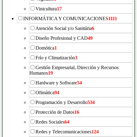
Vinicultura
17
INFORMÁTICA Y COMUNICACIONES
1111
Atención Social y/o Sanitária
6
Diseño Profesional y CAD
49
Domótica
1
Frío y Climatización
3
Gestión Empresarial, Dirección y Recursos
Humanos
19
Hardware y Software
54
Ofimática
94
Programación y Desarrollo
534
Protección de Datos
16
Redes Sociales
64
Redes y Telecomunicaciones
124