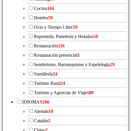
Cocina
104
Hoteles
59
Ocio y Tiempo Libre
29
Repostería, Pastelería y Helados
58
Restauración
116
Restauración presencial
1
Senderismo, Barranquismo y Espelelogía
29
Sumillería
24
Turismo Rural
24
Turismo y Agencias de Viajes
80
IDIOMAS
206
Alemán
18
Catalán
2
Chino
2