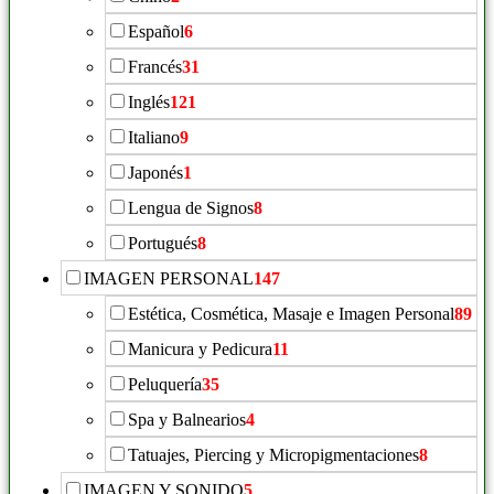
Español
6
Francés
31
Inglés
121
Italiano
9
Japonés
1
Lengua de Signos
8
Portugués
8
IMAGEN PERSONAL
147
Estética, Cosmética, Masaje e Imagen Personal
89
Manicura y Pedicura
11
Peluquería
35
Spa y Balnearios
4
Tatuajes, Piercing y Micropigmentaciones
8
IMAGEN Y SONIDO
5