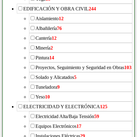
EDIFICACIÓN Y OBRA CIVIL
244
Aislamiento
12
Albañilería
76
Cantería
12
Minería
2
Pintura
14
Proyectos, Seguimiento y Seguridad en Obras
103
Solado y Alicatados
5
Tuneladora
9
Yeso
10
ELECTRICIDAD Y ELECTRÓNICA
125
Electricidad Alta/Baja Tensión
59
Equipos Electrónicos
17
Instalaciones Eléctricas
29