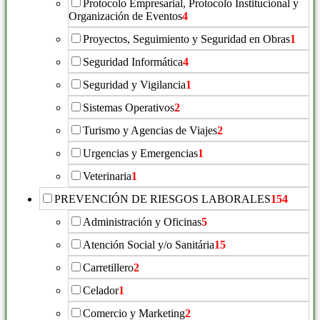
Protocolo Empresarial, Protocolo Institucional y
Organización de Eventos
4
Proyectos, Seguimiento y Seguridad en Obras
1
Seguridad Informática
4
Seguridad y Vigilancia
1
Sistemas Operativos
2
Turismo y Agencias de Viajes
2
Urgencias y Emergencias
1
Veterinaria
1
PREVENCIÓN DE RIESGOS LABORALES
154
Administración y Oficinas
5
Atención Social y/o Sanitária
15
Carretillero
2
Celador
1
Comercio y Marketing
2