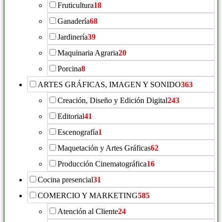
Fruticultura
18
Ganadería
68
Jardinería
39
Maquinaria Agraria
20
Porcina
8
ARTES GRÁFICAS, IMAGEN Y SONIDO
363
Creación, Diseño y Edición Digital
243
Editorial
41
Escenografía
1
Maquetación y Artes Gráficas
62
Producción Cinematográfica
16
Cocina presencial
31
COMERCIO Y MARKETING
585
Atención al Cliente
24