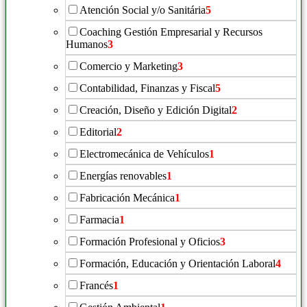
Atención Social y/o Sanitária
5
Coaching Gestión Empresarial y Recursos
Humanos
3
Comercio y Marketing
3
Contabilidad, Finanzas y Fiscal
5
Creación, Diseño y Edición Digital
2
Editorial
2
Electromecánica de Vehículos
1
Energías renovables
1
Fabricación Mecánica
1
Farmacia
1
Formación Profesional y Oficios
3
Formación, Educación y Orientación Laboral
4
Francés
1