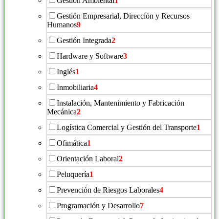
Gestión Ambiental
1
Gestión Empresarial, Dirección y Recursos
Humanos
9
Gestión Integrada
2
Hardware y Software
3
Inglés
1
Inmobiliaria
4
Instalación, Mantenimiento y Fabricación
Mecánica
2
Logística Comercial y Gestión del Transporte
1
Ofimática
1
Orientación Laboral
2
Peluquería
1
Prevención de Riesgos Laborales
4
Programación y Desarrollo
7