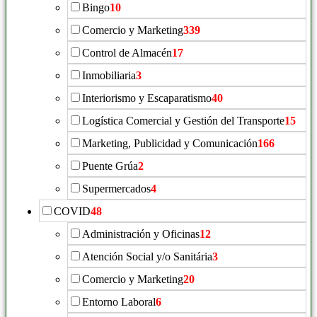
Bingo
10
Comercio y Marketing
339
Control de Almacén
17
Inmobiliaria
3
Interiorismo y Escaparatismo
40
Logística Comercial y Gestión del Transporte
15
Marketing, Publicidad y Comunicación
166
Puente Grúa
2
Supermercados
4
COVID
48
Administración y Oficinas
12
Atención Social y/o Sanitária
3
Comercio y Marketing
20
Entorno Laboral
6