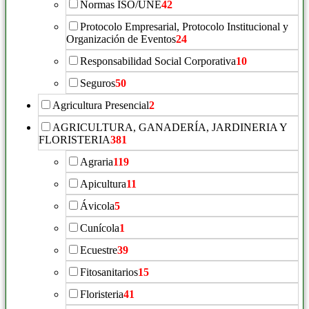
Normas ISO/UNE
42
Protocolo Empresarial, Protocolo Institucional y
Organización de Eventos
24
Responsabilidad Social Corporativa
10
Seguros
50
Agricultura Presencial
2
AGRICULTURA, GANADERÍA, JARDINERIA Y
FLORISTERIA
381
Agraria
119
Apicultura
11
Ávicola
5
Cunícola
1
Ecuestre
39
Fitosanitarios
15
Floristeria
41