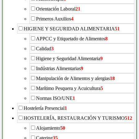
Orientación Laboral
21
Primeros Auxilios
4
HIGIENE Y SEGURIDAD ALIMENTARIA
51
APPCC y Etiquetado de Alimentos
8
Calidad
3
Higiene y Seguridad Alimentaria
9
Indústrias Alimentarias
9
Manipulación de Alimentos y alergias
18
Marítimo Pesquera y Acuicultura
5
Normas ISO/UNE
1
Hostelería Presencial
1
HOSTELERÍA, RESTAURACIÓN Y TURISMO
512
Alojamiento
50
Catering
35