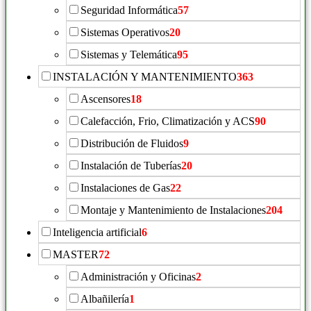
Seguridad Informática
57
Sistemas Operativos
20
Sistemas y Telemática
95
INSTALACIÓN Y MANTENIMIENTO
363
Ascensores
18
Calefacción, Frio, Climatización y ACS
90
Distribución de Fluidos
9
Instalación de Tuberías
20
Instalaciones de Gas
22
Montaje y Mantenimiento de Instalaciones
204
Inteligencia artificial
6
MASTER
72
Administración y Oficinas
2
Albañilería
1