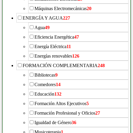
Máquinas Electromecánicas
20
ENERGÍA Y AGUA
227
Agua
49
Eficiencia Energética
47
Energía Eléctrica
11
Energías renovables
126
FORMACIÓN COMPLEMENTARIA
248
Bibliotecas
9
Comedores
14
Educación
132
Formación Altos Ejecutivos
5
Formación Profesional y Oficios
27
Igualdad de Género
36
Musicoterapia
1