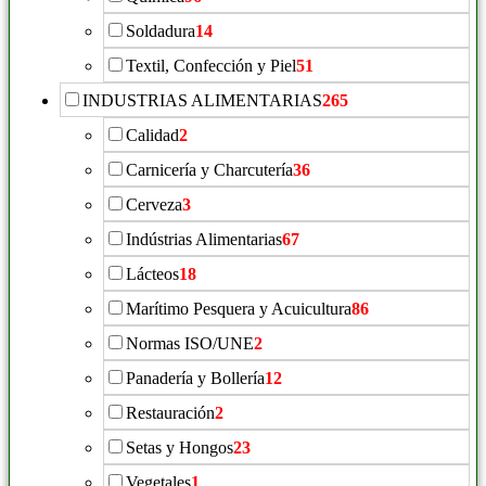
Soldadura
14
Textil, Confección y Piel
51
INDUSTRIAS ALIMENTARIAS
265
Calidad
2
Carnicería y Charcutería
36
Cerveza
3
Indústrias Alimentarias
67
Lácteos
18
Marítimo Pesquera y Acuicultura
86
Normas ISO/UNE
2
Panadería y Bollería
12
Restauración
2
Setas y Hongos
23
Vegetales
1