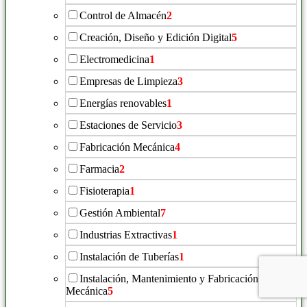
Control de Almacén
2
Creación, Diseño y Edición Digital
5
Electromedicina
1
Empresas de Limpieza
3
Energías renovables
1
Estaciones de Servicio
3
Fabricación Mecánica
4
Farmacia
2
Fisioterapia
1
Gestión Ambiental
7
Industrias Extractivas
1
Instalación de Tuberías
1
Instalación, Mantenimiento y Fabricación
Mecánica
5