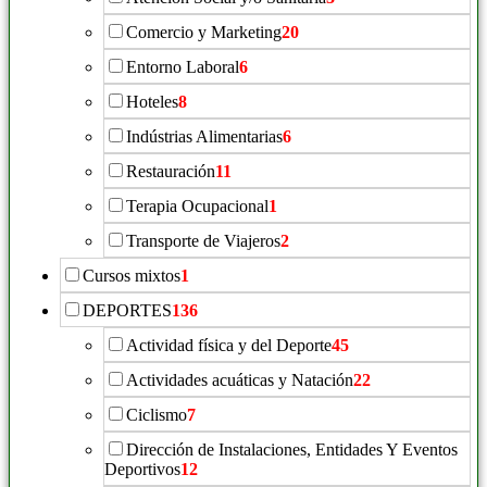
Comercio y Marketing
20
Entorno Laboral
6
Hoteles
8
Indústrias Alimentarias
6
Restauración
11
Terapia Ocupacional
1
Transporte de Viajeros
2
Cursos mixtos
1
DEPORTES
136
Actividad física y del Deporte
45
Actividades acuáticas y Natación
22
Ciclismo
7
Dirección de Instalaciones, Entidades Y Eventos
Deportivos
12