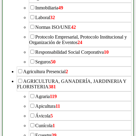
Inmobiliaria
49
Laboral
32
Normas ISO/UNE
42
Protocolo Empresarial, Protocolo Institucional y
Organización de Eventos
24
Responsabilidad Social Corporativa
10
Seguros
50
Agricultura Presencial
2
AGRICULTURA, GANADERÍA, JARDINERIA Y
FLORISTERIA
381
Agraria
119
Apicultura
11
Ávicola
5
Cunícola
1
Ecuestre
39