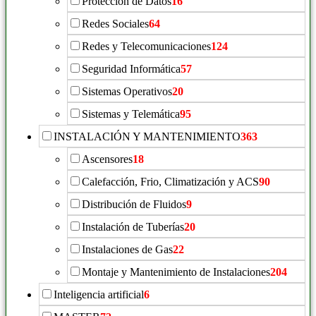
Protección de Datos
16
Redes Sociales
64
Redes y Telecomunicaciones
124
Seguridad Informática
57
Sistemas Operativos
20
Sistemas y Telemática
95
INSTALACIÓN Y MANTENIMIENTO
363
Ascensores
18
Calefacción, Frio, Climatización y ACS
90
Distribución de Fluidos
9
Instalación de Tuberías
20
Instalaciones de Gas
22
Montaje y Mantenimiento de Instalaciones
204
Inteligencia artificial
6