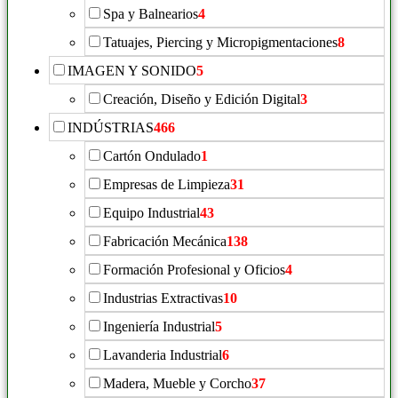
Spa y Balnearios
4
Tatuajes, Piercing y Micropigmentaciones
8
IMAGEN Y SONIDO
5
Creación, Diseño y Edición Digital
3
INDÚSTRIAS
466
Cartón Ondulado
1
Empresas de Limpieza
31
Equipo Industrial
43
Fabricación Mecánica
138
Formación Profesional y Oficios
4
Industrias Extractivas
10
Ingeniería Industrial
5
Lavanderia Industrial
6
Madera, Mueble y Corcho
37