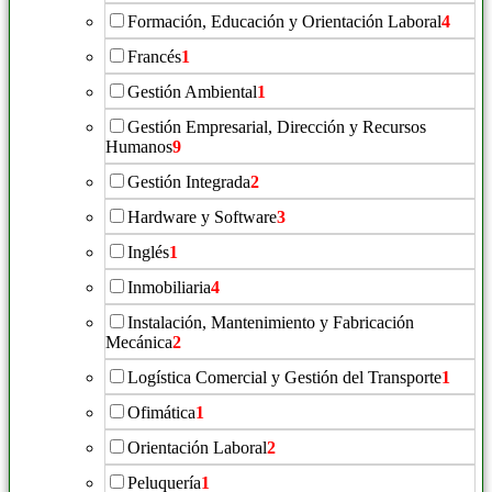
Formación, Educación y Orientación Laboral
4
Francés
1
Gestión Ambiental
1
Gestión Empresarial, Dirección y Recursos
Humanos
9
Gestión Integrada
2
Hardware y Software
3
Inglés
1
Inmobiliaria
4
Instalación, Mantenimiento y Fabricación
Mecánica
2
Logística Comercial y Gestión del Transporte
1
Ofimática
1
Orientación Laboral
2
Peluquería
1