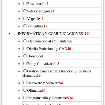
Restauración
2
Setas y Hongos
23
Vegetales
1
Vinicultura
17
INFORMÁTICA Y COMUNICACIONES
1111
Atención Social y/o Sanitária
6
Diseño Profesional y CAD
49
Domótica
1
Frío y Climatización
3
Gestión Empresarial, Dirección y Recursos
Humanos
19
Hardware y Software
54
Ofimática
94
Programación y Desarrollo
534