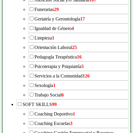
Funerarias
29
Geriatría y Gerontología
17
Igualdad de Género
4
Limpieza
1
Orientación Laboral
25
Pedagogía Terapéutica
16
Psicoterapia y Psiquiatría
5
Servicios a la Comunidad
126
Sexología
1
Trabajo Social
6
SOFT SKILLS
99
Coaching Deportivo
1
Coaching Escuelas
3
Coaching Gestión Empresarial y Recursos