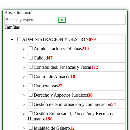
Busca tu curso
Famílias
ADMINISTRACIÓN Y GESTIÓN
879
Administración y Oficinas
210
Calidad
47
Contabilidad, Finanzas y Fiscal
172
Control de Almacén
18
Cooperativas
22
Derecho y Aspectos Jurídicos
30
Gestión de la información y comunicación
54
Gestión Empresarial, Dirección y Recursos
Humanos
198
Igualdad de Género
12