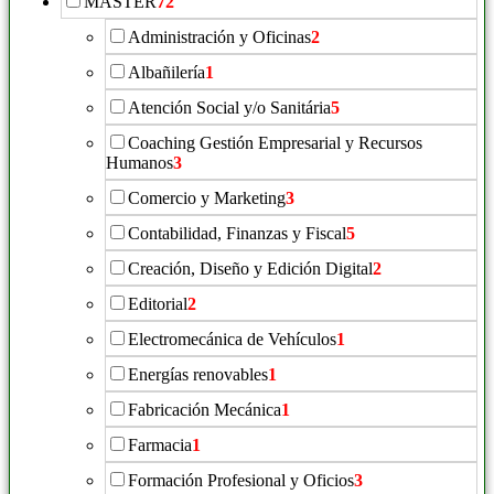
MASTER
72
Administración y Oficinas
2
Albañilería
1
Atención Social y/o Sanitária
5
Coaching Gestión Empresarial y Recursos
Humanos
3
Comercio y Marketing
3
Contabilidad, Finanzas y Fiscal
5
Creación, Diseño y Edición Digital
2
Editorial
2
Electromecánica de Vehículos
1
Energías renovables
1
Fabricación Mecánica
1
Farmacia
1
Formación Profesional y Oficios
3