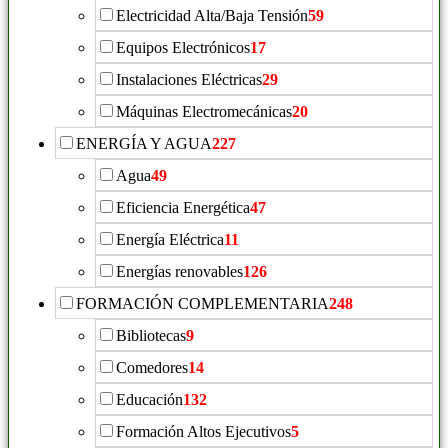
Electricidad Alta/Baja Tensión
59
Equipos Electrónicos
17
Instalaciones Eléctricas
29
Máquinas Electromecánicas
20
ENERGÍA Y AGUA
227
Agua
49
Eficiencia Energética
47
Energía Eléctrica
11
Energías renovables
126
FORMACIÓN COMPLEMENTARIA
248
Bibliotecas
9
Comedores
14
Educación
132
Formación Altos Ejecutivos
5