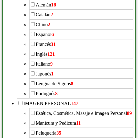
Alemán
18
Catalán
2
Chino
2
Español
6
Francés
31
Inglés
121
Italiano
9
Japonés
1
Lengua de Signos
8
Portugués
8
IMAGEN PERSONAL
147
Estética, Cosmética, Masaje e Imagen Personal
89
Manicura y Pedicura
11
Peluquería
35