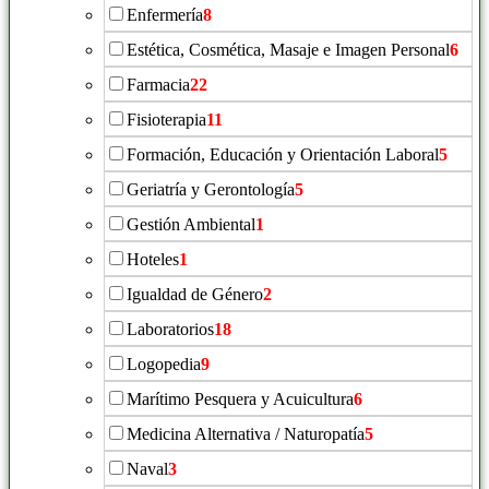
Enfermería
8
Estética, Cosmética, Masaje e Imagen Personal
6
Farmacia
22
Fisioterapia
11
Formación, Educación y Orientación Laboral
5
Geriatría y Gerontología
5
Gestión Ambiental
1
Hoteles
1
Igualdad de Género
2
Laboratorios
18
Logopedia
9
Marítimo Pesquera y Acuicultura
6
Medicina Alternativa / Naturopatía
5
Naval
3