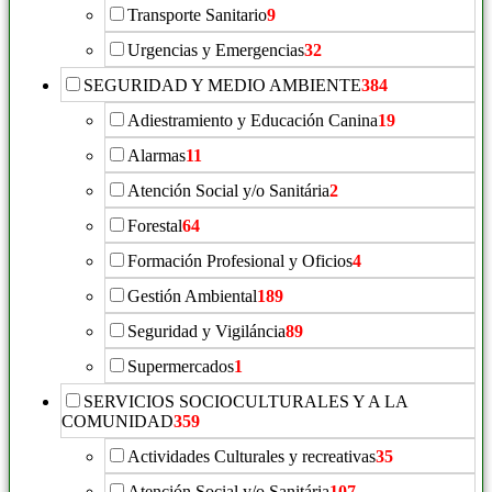
Transporte Sanitario
9
Urgencias y Emergencias
32
SEGURIDAD Y MEDIO AMBIENTE
384
Adiestramiento y Educación Canina
19
Alarmas
11
Atención Social y/o Sanitária
2
Forestal
64
Formación Profesional y Oficios
4
Gestión Ambiental
189
Seguridad y Vigiláncia
89
Supermercados
1
SERVICIOS SOCIOCULTURALES Y A LA
COMUNIDAD
359
Actividades Culturales y recreativas
35
Atención Social y/o Sanitária
107