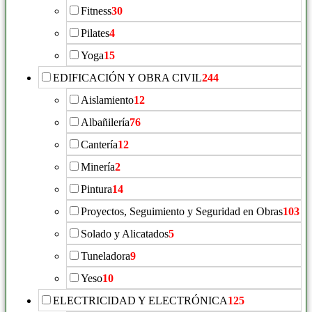
Fitness
30
Pilates
4
Yoga
15
EDIFICACIÓN Y OBRA CIVIL
244
Aislamiento
12
Albañilería
76
Cantería
12
Minería
2
Pintura
14
Proyectos, Seguimiento y Seguridad en Obras
103
Solado y Alicatados
5
Tuneladora
9
Yeso
10
ELECTRICIDAD Y ELECTRÓNICA
125