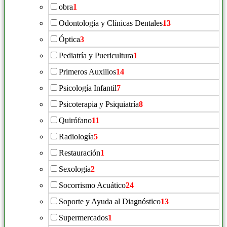
obra
1
Odontología y Clínicas Dentales
13
Óptica
3
Pediatría y Puericultura
1
Primeros Auxilios
14
Psicología Infantil
7
Psicoterapia y Psiquiatría
8
Quirófano
11
Radiología
5
Restauración
1
Sexología
2
Socorrismo Acuático
24
Soporte y Ayuda al Diagnóstico
13
Supermercados
1