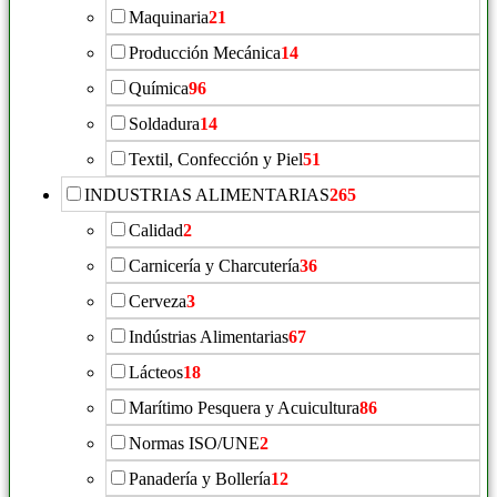
Maquinaria
21
Producción Mecánica
14
Química
96
Soldadura
14
Textil, Confección y Piel
51
INDUSTRIAS ALIMENTARIAS
265
Calidad
2
Carnicería y Charcutería
36
Cerveza
3
Indústrias Alimentarias
67
Lácteos
18
Marítimo Pesquera y Acuicultura
86
Normas ISO/UNE
2
Panadería y Bollería
12