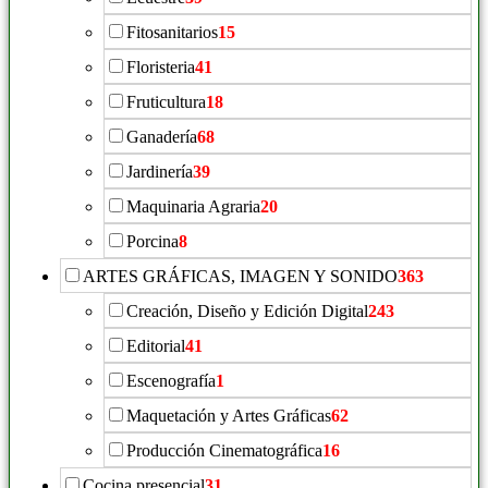
Fitosanitarios
15
Floristeria
41
Fruticultura
18
Ganadería
68
Jardinería
39
Maquinaria Agraria
20
Porcina
8
ARTES GRÁFICAS, IMAGEN Y SONIDO
363
Creación, Diseño y Edición Digital
243
Editorial
41
Escenografía
1
Maquetación y Artes Gráficas
62
Producción Cinematográfica
16
Cocina presencial
31