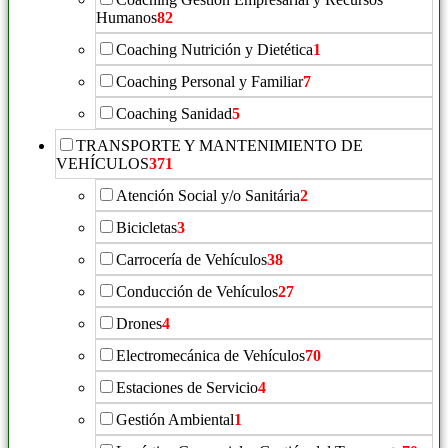
Humanos
82
Coaching Nutrición y Dietética
1
Coaching Personal y Familiar
7
Coaching Sanidad
5
TRANSPORTE Y MANTENIMIENTO DE
VEHÍCULOS
371
Atención Social y/o Sanitária
2
Bicicletas
3
Carrocería de Vehículos
38
Conducción de Vehículos
27
Drones
4
Electromecánica de Vehículos
70
Estaciones de Servicio
4
Gestión Ambiental
1