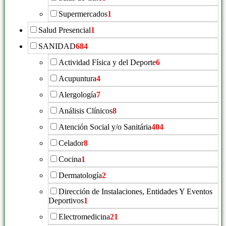
Supermercados
1
Salud Presencial
1
SANIDAD
684
Actividad Física y del Deporte
6
Acupuntura
4
Alergología
7
Análisis Clínicos
8
Atención Social y/o Sanitária
404
Celador
8
Cocina
1
Dermatología
2
Dirección de Instalaciones, Entidades Y Eventos
Deportivos
1
Electromedicina
21