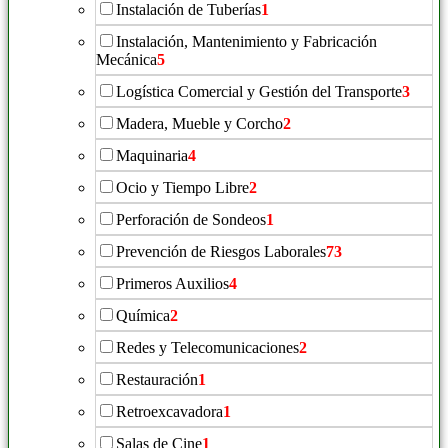
Instalación de Tuberías
1
Instalación, Mantenimiento y Fabricación
Mecánica
5
Logística Comercial y Gestión del Transporte
3
Madera, Mueble y Corcho
2
Maquinaria
4
Ocio y Tiempo Libre
2
Perforación de Sondeos
1
Prevención de Riesgos Laborales
73
Primeros Auxilios
4
Química
2
Redes y Telecomunicaciones
2
Restauración
1
Retroexcavadora
1
Salas de Cine
1