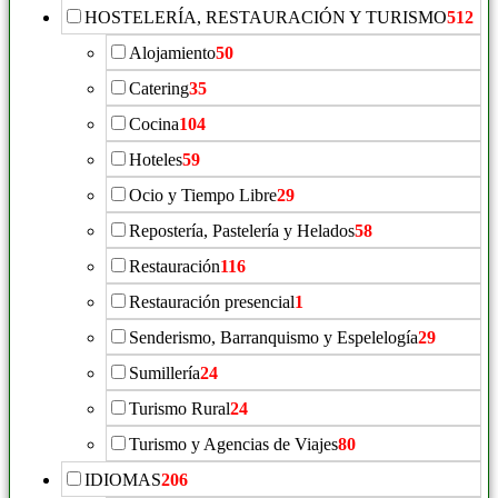
HOSTELERÍA, RESTAURACIÓN Y TURISMO
512
Alojamiento
50
Catering
35
Cocina
104
Hoteles
59
Ocio y Tiempo Libre
29
Repostería, Pastelería y Helados
58
Restauración
116
Restauración presencial
1
Senderismo, Barranquismo y Espelelogía
29
Sumillería
24
Turismo Rural
24
Turismo y Agencias de Viajes
80
IDIOMAS
206