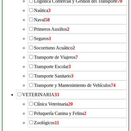
Logística Comercial y Gestión del Transporte
70
Naútica
3
Naval
58
Primeros Auxilios
2
Seguros
1
Socorrismo Acuático
2
Transporte de Viajeros
7
Transporte Escolar
3
Transporte Sanitario
3
Transporte y Mantenimiento de Vehículos
74
VETERINARIA
33
Clínica Veterinaria
20
Peluquería Canina y Felina
2
Zoológicos
11