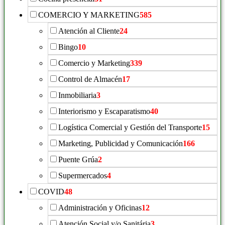
COMERCIO Y MARKETING
585
Atención al Cliente
24
Bingo
10
Comercio y Marketing
339
Control de Almacén
17
Inmobiliaria
3
Interiorismo y Escaparatismo
40
Logística Comercial y Gestión del Transporte
15
Marketing, Publicidad y Comunicación
166
Puente Grúa
2
Supermercados
4
COVID
48
Administración y Oficinas
12
Atención Social y/o Sanitária
3