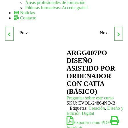
Áreas profesionales de formación
Píldoras formativas: Accede gratis!
Noticias
Contacto
Prev
Next
APLICACIONES
ARGG008PO EDICIÓN DE
INFORMÁTICAS DE
IMÁGENES Y
ARGG007PO
DISEÑO
ANÁLISIS CONTABLE Y
TRATAMIENTO
ASISTIDO POR
ORDENADOR
CONTABILIDAD
MULTIMEDIA
CON CATIA
PRESUPUESTARIA
(BÁSICO)
Preguntar sobre este curso
SKU:
EVOL-2486-iNO-B
Etiquetas:
Creación
,
Diseño y
Edición Digital
Exportar como PDF
Imprimir