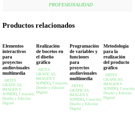
PROFESIONALIDAD
Productos relacionados
Elementos
Realización
Programación
Metodología
interactivos
de bocetos en
de variables y
para la
para
el diseño
funciones
realización
proyectos
gráfico
para
del producto
audiovisuales
proyectos
gráfico
ARTES
multimedia
audiovisuales
GRÁFICAS,
ARTES
multimedia
IMAGEN Y
GRÁFICAS,
ARTES
SONIDO
,
Creación,
IMAGEN Y
GRÁFICAS,
ARTES
Diseño y Edición
SONIDO
,
Creación
IMAGEN Y
GRÁFICAS,
Digital
Diseño y Edición
SONIDO
,
Creación,
IMAGEN Y
Digital
Diseño y Edición
SONIDO
,
Creación,
Digital
Diseño y Edición
Digital