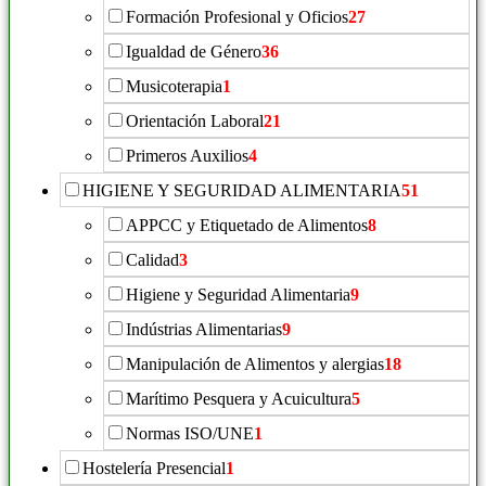
Formación Profesional y Oficios
27
Igualdad de Género
36
Musicoterapia
1
Orientación Laboral
21
Primeros Auxilios
4
HIGIENE Y SEGURIDAD ALIMENTARIA
51
APPCC y Etiquetado de Alimentos
8
Calidad
3
Higiene y Seguridad Alimentaria
9
Indústrias Alimentarias
9
Manipulación de Alimentos y alergias
18
Marítimo Pesquera y Acuicultura
5
Normas ISO/UNE
1
Hostelería Presencial
1