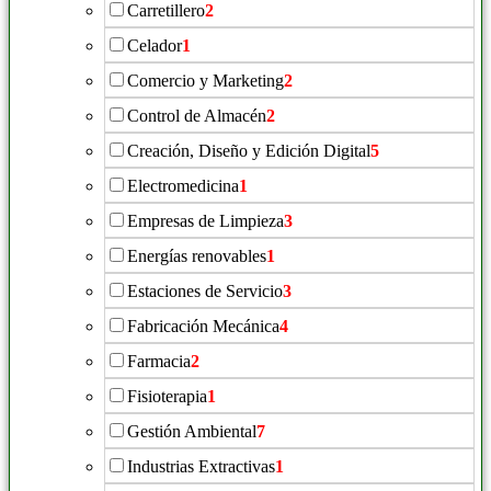
Carretillero
2
Celador
1
Comercio y Marketing
2
Control de Almacén
2
Creación, Diseño y Edición Digital
5
Electromedicina
1
Empresas de Limpieza
3
Energías renovables
1
Estaciones de Servicio
3
Fabricación Mecánica
4
Farmacia
2
Fisioterapia
1
Gestión Ambiental
7
Industrias Extractivas
1