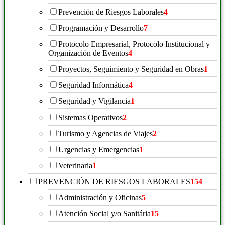
Prevención de Riesgos Laborales
4
Programación y Desarrollo
7
Protocolo Empresarial, Protocolo Institucional y
Organización de Eventos
4
Proyectos, Seguimiento y Seguridad en Obras
1
Seguridad Informática
4
Seguridad y Vigilancia
1
Sistemas Operativos
2
Turismo y Agencias de Viajes
2
Urgencias y Emergencias
1
Veterinaria
1
PREVENCIÓN DE RIESGOS LABORALES
154
Administración y Oficinas
5
Atención Social y/o Sanitária
15