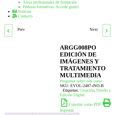
Áreas profesionales de formación
Píldoras formativas: Accede gratis!
Noticias
Contacto
Prev
Next
ARGG007PO DISEÑO
ARGI005PO IMPRESIÓN
ASISTIDO POR
FLEXOGRÁFICA SOBRE
ARGG008PO
EDICIÓN DE
ORDENADOR CON CATIA
CARTÓN ONDULADO
IMÁGENES Y
TRATAMIENTO
(BÁSICO)
MULTIMEDIA
Preguntar sobre este curso
SKU:
EVOL-2487-iNO-B
Etiquetas:
Creación
,
Diseño y
Edición Digital
Exportar como PDF
Imprimir