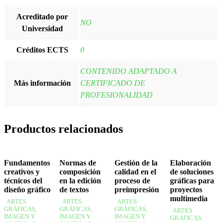
Acreditado por
NO
Universidad
Créditos ECTS
0
CONTENIDO ADAPTADO A
Más información
CERTIFICADO DE
PROFESIONALIDAD
Productos relacionados
Fundamentos
Normas de
Gestión de la
Elaboración
creativos y
composición
calidad en el
de soluciones
técnicos del
en la edición
proceso de
gráficas para
diseño gráfico
de textos
preimpresión
proyectos
multimedia
ARTES
ARTES
ARTES
GRÁFICAS,
GRÁFICAS,
GRÁFICAS,
ARTES
IMAGEN Y
IMAGEN Y
IMAGEN Y
GRÁFICAS,