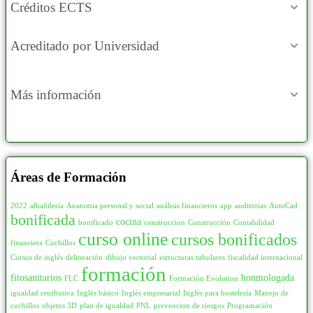
Créditos ECTS
Acreditado por Universidad
Más información
Áreas de Formación
2022
albañilería
Anatomia personal y social
análisis financieros
app
auditorias
AutoCad
bonificada
cocina
bonificado
construccion
Construcción
Contabilidad
curso online
cursos bonificados
financiera
Cuchillos
Cursos de inglés
delineación
dibujo vectorial
estructuras tubulares
fiscalidad internacional
formación
fitosanitarios
honmologada
FLC
Formación Evolution
igualdad retributiva
Inglés básico
Inglés empresarial
Inglés para hostelería
Manejo de
cuchillos
objetos 3D
plan de igualdad
PNL
prevencion de riesgos
Programación