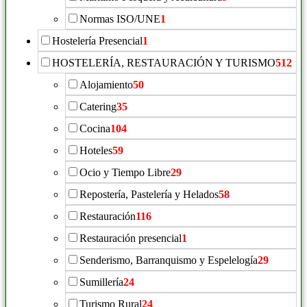
Normas ISO/UNE
1
Hostelería Presencial
1
HOSTELERÍA, RESTAURACIÓN Y TURISMO
512
Alojamiento
50
Catering
35
Cocina
104
Hoteles
59
Ocio y Tiempo Libre
29
Repostería, Pastelería y Helados
58
Restauración
116
Restauración presencial
1
Senderismo, Barranquismo y Espelelogía
29
Sumillería
24
Turismo Rural
24