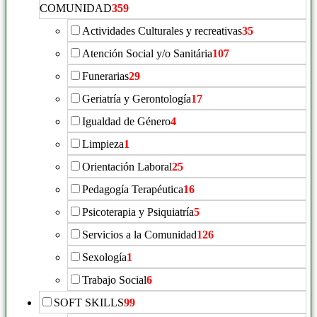
COMUNIDAD
359
Actividades Culturales y recreativas
35
Atención Social y/o Sanitária
107
Funerarias
29
Geriatría y Gerontología
17
Igualdad de Género
4
Limpieza
1
Orientación Laboral
25
Pedagogía Terapéutica
16
Psicoterapia y Psiquiatría
5
Servicios a la Comunidad
126
Sexología
1
Trabajo Social
6
SOFT SKILLS
99