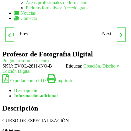
Áreas profesionales de formación
Píldoras formativas: Accede gratis!
Noticias
Contacto
Prev
Next
PROFESOR DE FITNESS Y
PROGRAMA DE
ACTIVIDADES EN GRUPO
CERTIFICACIÓN
Profesor de Fotografía Digital
Preguntar sobre este curso
DIRIGIDAS CON MÚSICA
INTERNACIONAL EN
SKU:
EVOL-2811-iNO-B
Etiqueta:
Creación, Diseño y
Edición Digital
DIRECCIÓN Y GESTIÓN
Exportar como PDF
Imprimir
Descripción
DE PROYECTOS
Información adicional
Descripción
CURSO DE ESPECIALIZACIÓN
Objetivos