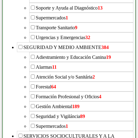
Soporte y Ayuda al Diagnóstico
13
Supermercados
1
Transporte Sanitario
9
Urgencias y Emergencias
32
SEGURIDAD Y MEDIO AMBIENTE
384
Adiestramiento y Educación Canina
19
Alarmas
11
Atención Social y/o Sanitária
2
Forestal
64
Formación Profesional y Oficios
4
Gestión Ambiental
189
Seguridad y Vigiláncia
89
Supermercados
1
SERVICIOS SOCIOCULTURALES Y A LA