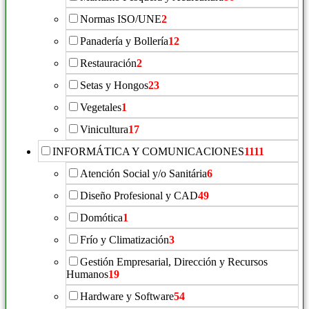
Normas ISO/UNE
2
Panadería y Bollería
12
Restauración
2
Setas y Hongos
23
Vegetales
1
Vinicultura
17
INFORMÁTICA Y COMUNICACIONES
1111
Atención Social y/o Sanitária
6
Diseño Profesional y CAD
49
Domótica
1
Frío y Climatización
3
Gestión Empresarial, Dirección y Recursos
Humanos
19
Hardware y Software
54