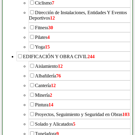
Ciclismo
7
Dirección de Instalaciones, Entidades Y Eventos
Deportivos
12
Fitness
30
Pilates
4
Yoga
15
EDIFICACIÓN Y OBRA CIVIL
244
Aislamiento
12
Albañilería
76
Cantería
12
Minería
2
Pintura
14
Proyectos, Seguimiento y Seguridad en Obras
103
Solado y Alicatados
5
Tuneladora
9