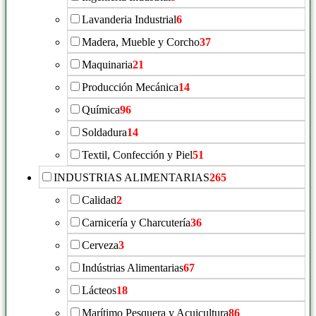
Lavanderia Industrial
6
Madera, Mueble y Corcho
37
Maquinaria
21
Producción Mecánica
14
Química
96
Soldadura
14
Textil, Confección y Piel
51
INDUSTRIAS ALIMENTARIAS
265
Calidad
2
Carnicería y Charcutería
36
Cerveza
3
Indústrias Alimentarias
67
Lácteos
18
Marítimo Pesquera y Acuicultura
86