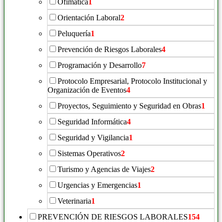
Ofimática
1
Orientación Laboral
2
Peluquería
1
Prevención de Riesgos Laborales
4
Programación y Desarrollo
7
Protocolo Empresarial, Protocolo Institucional y
Organización de Eventos
4
Proyectos, Seguimiento y Seguridad en Obras
1
Seguridad Informática
4
Seguridad y Vigilancia
1
Sistemas Operativos
2
Turismo y Agencias de Viajes
2
Urgencias y Emergencias
1
Veterinaria
1
PREVENCIÓN DE RIESGOS LABORALES
154