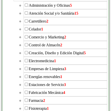
Administración y Oficinas
5
Atención Social y/o Sanitária
15
Carretillero
2
Celador
1
Comercio y Marketing
2
Control de Almacén
2
Creación, Diseño y Edición Digital
5
Electromedicina
1
Empresas de Limpieza
3
Energías renovables
1
Estaciones de Servicio
3
Fabricación Mecánica
4
Farmacia
2
Fisioterapia
1