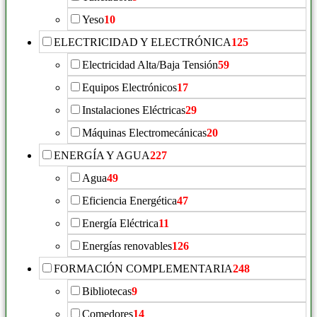
Yeso
10
ELECTRICIDAD Y ELECTRÓNICA
125
Electricidad Alta/Baja Tensión
59
Equipos Electrónicos
17
Instalaciones Eléctricas
29
Máquinas Electromecánicas
20
ENERGÍA Y AGUA
227
Agua
49
Eficiencia Energética
47
Energía Eléctrica
11
Energías renovables
126
FORMACIÓN COMPLEMENTARIA
248
Bibliotecas
9
Comedores
14