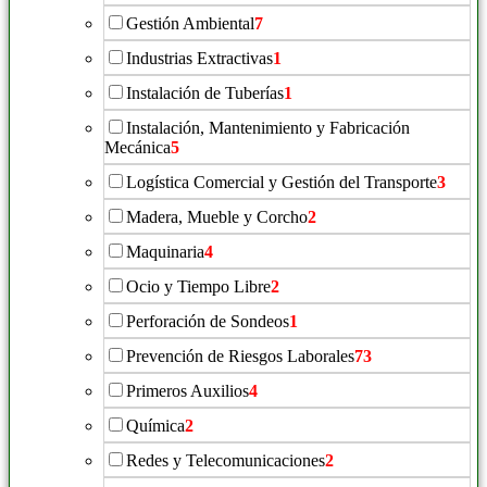
Gestión Ambiental
7
Industrias Extractivas
1
Instalación de Tuberías
1
Instalación, Mantenimiento y Fabricación
Mecánica
5
Logística Comercial y Gestión del Transporte
3
Madera, Mueble y Corcho
2
Maquinaria
4
Ocio y Tiempo Libre
2
Perforación de Sondeos
1
Prevención de Riesgos Laborales
73
Primeros Auxilios
4
Química
2
Redes y Telecomunicaciones
2