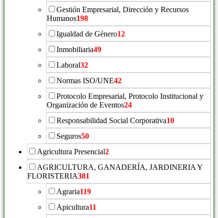
Gestión Empresarial, Dirección y Recursos
Humanos
198
Igualdad de Género
12
Inmobiliaria
49
Laboral
32
Normas ISO/UNE
42
Protocolo Empresarial, Protocolo Institucional y
Organización de Eventos
24
Responsabilidad Social Corporativa
10
Seguros
50
Agricultura Presencial
2
AGRICULTURA, GANADERÍA, JARDINERIA Y
FLORISTERIA
381
Agraria
119
Apicultura
11