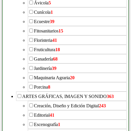
Ávicola
5
Cunícola
1
Ecuestre
39
Fitosanitarios
15
Floristeria
41
Fruticultura
18
Ganadería
68
Jardinería
39
Maquinaria Agraria
20
Porcina
8
ARTES GRÁFICAS, IMAGEN Y SONIDO
363
Creación, Diseño y Edición Digital
243
Editorial
41
Escenografía
1