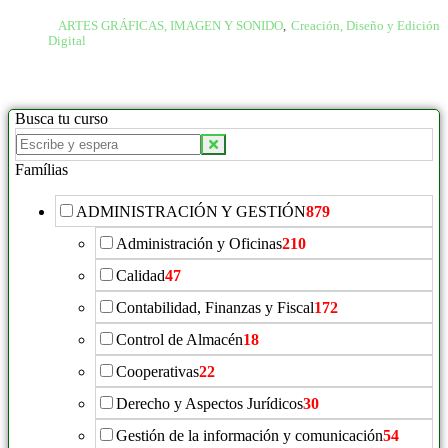
ARTES GRÁFICAS, IMAGEN Y SONIDO
,
Creación, Diseño y Edición
Digital
Busca tu curso
Famílias
ADMINISTRACIÓN Y GESTIÓN
879
Administración y Oficinas
210
Calidad
47
Contabilidad, Finanzas y Fiscal
172
Control de Almacén
18
Cooperativas
22
Derecho y Aspectos Jurídicos
30
Gestión de la información y comunicación
54