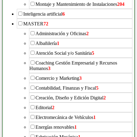
Montaje y Mantenimiento de Instalaciones
204
Inteligencia artificial
6
MASTER
72
Administración y Oficinas
2
Albañilería
1
Atención Social y/o Sanitária
5
Coaching Gestión Empresarial y Recursos
Humanos
3
Comercio y Marketing
3
Contabilidad, Finanzas y Fiscal
5
Creación, Diseño y Edición Digital
2
Editorial
2
Electromecánica de Vehículos
1
Energías renovables
1
Fabricación Mecánica
1