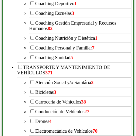
Coaching Deportivo
1
Coaching Escuelas
3
Coaching Gestión Empresarial y Recursos
Humanos
82
Coaching Nutrición y Dietética
1
Coaching Personal y Familiar
7
Coaching Sanidad
5
TRANSPORTE Y MANTENIMIENTO DE
VEHÍCULOS
371
Atención Social y/o Sanitária
2
Bicicletas
3
Carrocería de Vehículos
38
Conducción de Vehículos
27
Drones
4
Electromecánica de Vehículos
70