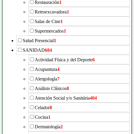
Restauración
1
Retroexcavadora
1
Salas de Cine
1
Supermercados
1
Salud Presencial
1
SANIDAD
684
Actividad Física y del Deporte
6
Acupuntura
4
Alergología
7
Análisis Clínicos
8
Atención Social y/o Sanitária
404
Celador
8
Cocina
1
Dermatología
2