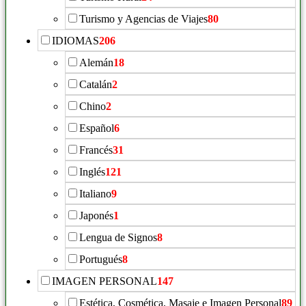
Turismo y Agencias de Viajes
80
IDIOMAS
206
Alemán
18
Catalán
2
Chino
2
Español
6
Francés
31
Inglés
121
Italiano
9
Japonés
1
Lengua de Signos
8
Portugués
8
IMAGEN PERSONAL
147
Estética, Cosmética, Masaje e Imagen Personal
89