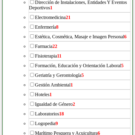
Dirección de Instalaciones, Entidades Y Eventos
Deportivos
1
Electromedicina
21
Enfermería
8
Estética, Cosmética, Masaje e Imagen Personal
6
Farmacia
22
Fisioterapia
11
Formación, Educación y Orientación Laboral
5
Geriatría y Gerontología
5
Gestión Ambiental
1
Hoteles
1
Igualdad de Género
2
Laboratorios
18
Logopedia
9
Marítimo Pesquera y Acuicultura
6