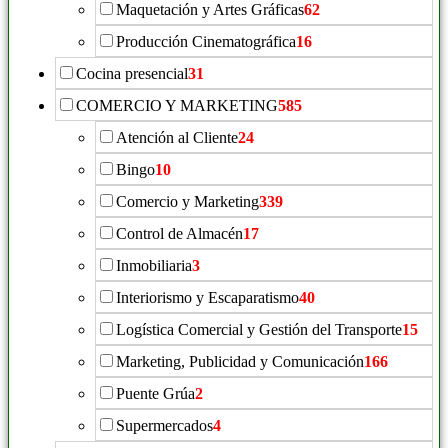
Maquetación y Artes Gráficas
62
Producción Cinematográfica
16
Cocina presencial
31
COMERCIO Y MARKETING
585
Atención al Cliente
24
Bingo
10
Comercio y Marketing
339
Control de Almacén
17
Inmobiliaria
3
Interiorismo y Escaparatismo
40
Logística Comercial y Gestión del Transporte
15
Marketing, Publicidad y Comunicación
166
Puente Grúa
2
Supermercados
4