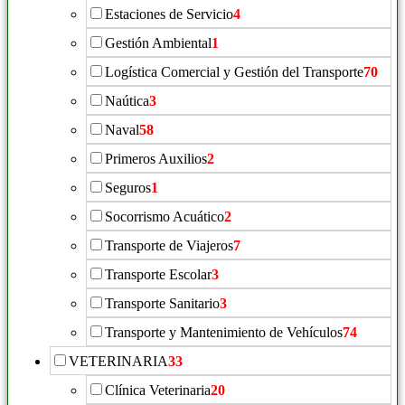
Estaciones de Servicio
4
Gestión Ambiental
1
Logística Comercial y Gestión del Transporte
70
Naútica
3
Naval
58
Primeros Auxilios
2
Seguros
1
Socorrismo Acuático
2
Transporte de Viajeros
7
Transporte Escolar
3
Transporte Sanitario
3
Transporte y Mantenimiento de Vehículos
74
VETERINARIA
33
Clínica Veterinaria
20