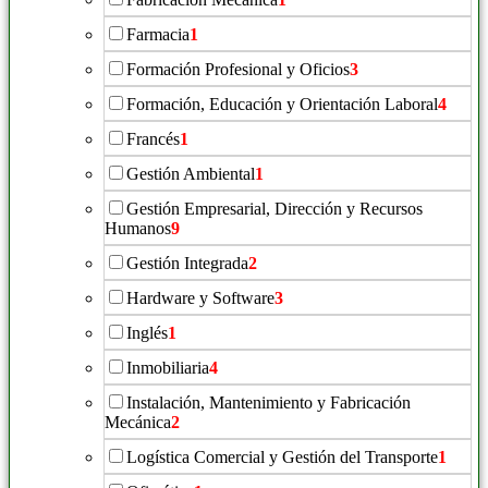
Farmacia
1
Formación Profesional y Oficios
3
Formación, Educación y Orientación Laboral
4
Francés
1
Gestión Ambiental
1
Gestión Empresarial, Dirección y Recursos
Humanos
9
Gestión Integrada
2
Hardware y Software
3
Inglés
1
Inmobiliaria
4
Instalación, Mantenimiento y Fabricación
Mecánica
2
Logística Comercial y Gestión del Transporte
1