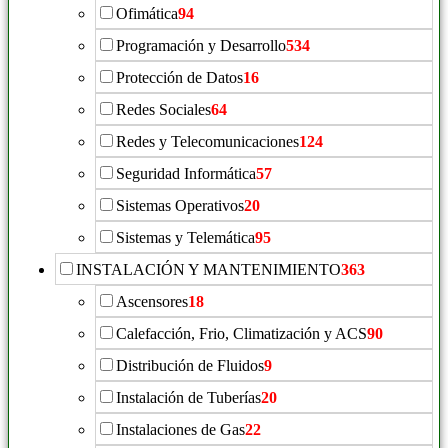
Ofimática
94
Programación y Desarrollo
534
Protección de Datos
16
Redes Sociales
64
Redes y Telecomunicaciones
124
Seguridad Informática
57
Sistemas Operativos
20
Sistemas y Telemática
95
INSTALACIÓN Y MANTENIMIENTO
363
Ascensores
18
Calefacción, Frio, Climatización y ACS
90
Distribución de Fluidos
9
Instalación de Tuberías
20
Instalaciones de Gas
22