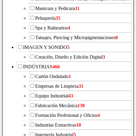
Manicura y Pedicura
11
Peluquería
35
Spa y Balnearios
4
Tatuajes, Piercing y Micropigmentaciones
8
IMAGEN Y SONIDO
5
Creación, Diseño y Edición Digital
3
INDÚSTRIAS
466
Cartón Ondulado
1
Empresas de Limpieza
31
Equipo Industrial
43
Fabricación Mecánica
138
Formación Profesional y Oficios
4
Industrias Extractivas
10
Ingeniería Industrial
5