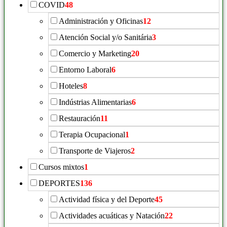
COVID
48
Administración y Oficinas
12
Atención Social y/o Sanitária
3
Comercio y Marketing
20
Entorno Laboral
6
Hoteles
8
Indústrias Alimentarias
6
Restauración
11
Terapia Ocupacional
1
Transporte de Viajeros
2
Cursos mixtos
1
DEPORTES
136
Actividad física y del Deporte
45
Actividades acuáticas y Natación
22