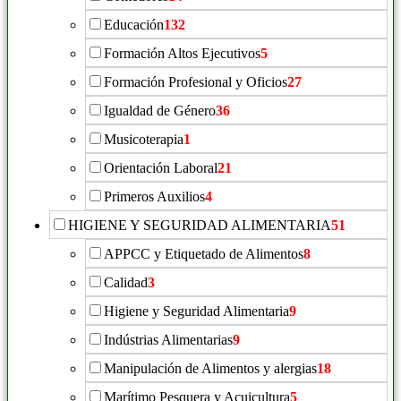
Educación
132
Formación Altos Ejecutivos
5
Formación Profesional y Oficios
27
Igualdad de Género
36
Musicoterapia
1
Orientación Laboral
21
Primeros Auxilios
4
HIGIENE Y SEGURIDAD ALIMENTARIA
51
APPCC y Etiquetado de Alimentos
8
Calidad
3
Higiene y Seguridad Alimentaria
9
Indústrias Alimentarias
9
Manipulación de Alimentos y alergias
18
Marítimo Pesquera y Acuicultura
5