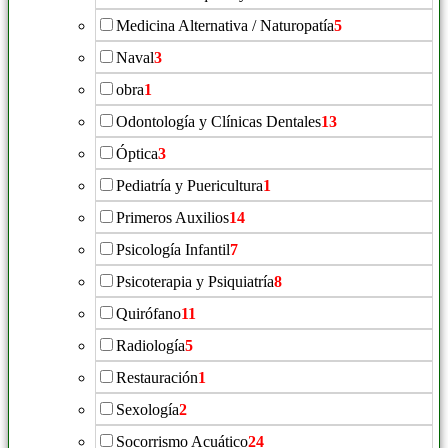
Medicina Alternativa / Naturopatía
5
Naval
3
obra
1
Odontología y Clínicas Dentales
13
Óptica
3
Pediatría y Puericultura
1
Primeros Auxilios
14
Psicología Infantil
7
Psicoterapia y Psiquiatría
8
Quirófano
11
Radiología
5
Restauración
1
Sexología
2
Socorrismo Acuático
24