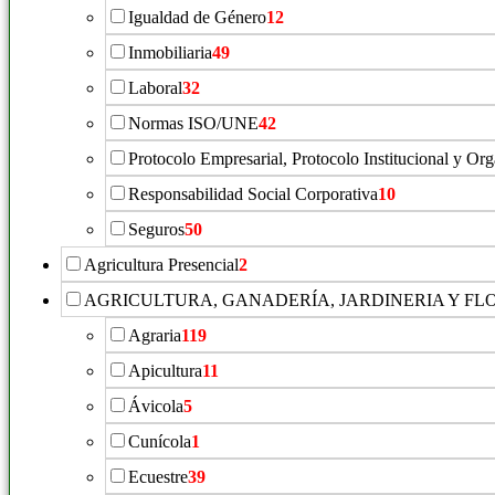
Igualdad de Género
12
Inmobiliaria
49
Laboral
32
Normas ISO/UNE
42
Protocolo Empresarial, Protocolo Institucional y Or
Responsabilidad Social Corporativa
10
Seguros
50
Agricultura Presencial
2
AGRICULTURA, GANADERÍA, JARDINERIA Y FL
Agraria
119
Apicultura
11
Ávicola
5
Cunícola
1
Ecuestre
39