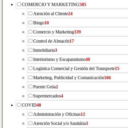
COMERCIO Y MARKETING
585
Atención al Cliente
24
Bingo
10
Comercio y Marketing
339
Control de Almacén
17
Inmobiliaria
3
Interiorismo y Escaparatismo
40
Logística Comercial y Gestión del Transporte
15
Marketing, Publicidad y Comunicación
166
Puente Grúa
2
Supermercados
4
COVID
48
Administración y Oficinas
12
Atención Social y/o Sanitária
3