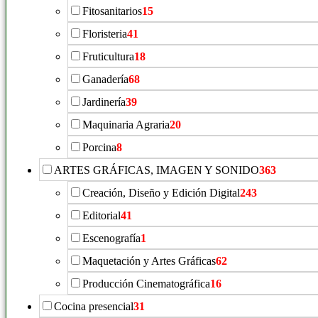
Fitosanitarios
15
Floristeria
41
Fruticultura
18
Ganadería
68
Jardinería
39
Maquinaria Agraria
20
Porcina
8
ARTES GRÁFICAS, IMAGEN Y SONIDO
363
Creación, Diseño y Edición Digital
243
Editorial
41
Escenografía
1
Maquetación y Artes Gráficas
62
Producción Cinematográfica
16
Cocina presencial
31