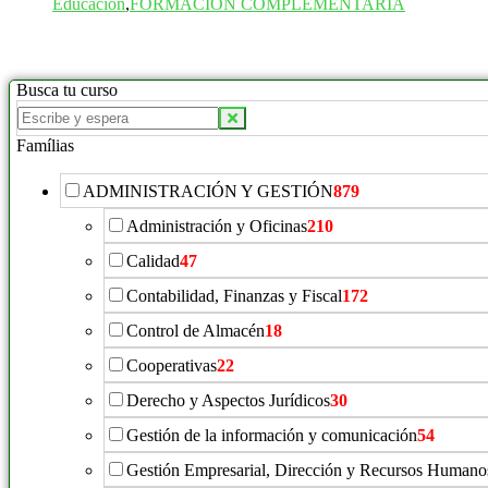
Educación
,
FORMACIÓN COMPLEMENTARIA
Busca tu curso
Famílias
ADMINISTRACIÓN Y GESTIÓN
879
Administración y Oficinas
210
Calidad
47
Contabilidad, Finanzas y Fiscal
172
Control de Almacén
18
Cooperativas
22
Derecho y Aspectos Jurídicos
30
Gestión de la información y comunicación
54
Gestión Empresarial, Dirección y Recursos Humano