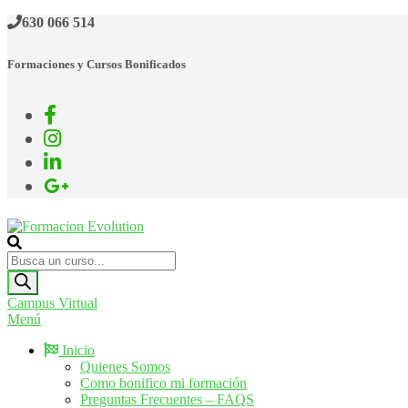
630 066 514
Formaciones y Cursos Bonificados
Formacion Evolution
Cursos de formación continua
Campus Virtual
Menú
Inicio
Quienes Somos
Como bonifico mi formación
Preguntas Frecuentes – FAQS