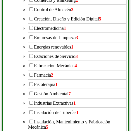
Comercio y Marketing
2
Control de Almacén
2
Creación, Diseño y Edición Digital
5
Electromedicina
1
Empresas de Limpieza
3
Energías renovables
1
Estaciones de Servicio
3
Fabricación Mecánica
4
Farmacia
2
Fisioterapia
1
Gestión Ambiental
7
Industrias Extractivas
1
Instalación de Tuberías
1
Instalación, Mantenimiento y Fabricación
Mecánica
5