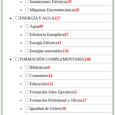
Instalaciones Eléctricas
29
Máquinas Electromecánicas
20
ENERGÍA Y AGUA
227
Agua
49
Eficiencia Energética
47
Energía Eléctrica
11
Energías renovables
126
FORMACIÓN COMPLEMENTARIA
248
Bibliotecas
9
Comedores
14
Educación
132
Formación Altos Ejecutivos
5
Formación Profesional y Oficios
27
Igualdad de Género
36