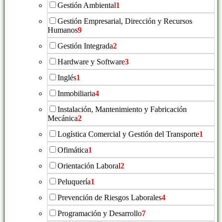
Gestión Ambiental
1
Gestión Empresarial, Dirección y Recursos
Humanos
9
Gestión Integrada
2
Hardware y Software
3
Inglés
1
Inmobiliaria
4
Instalación, Mantenimiento y Fabricación
Mecánica
2
Logística Comercial y Gestión del Transporte
1
Ofimática
1
Orientación Laboral
2
Peluquería
1
Prevención de Riesgos Laborales
4
Programación y Desarrollo
7