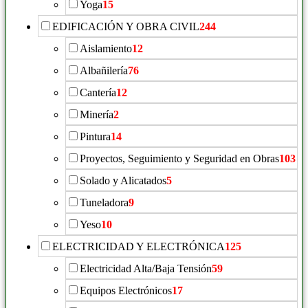
Yoga
15
EDIFICACIÓN Y OBRA CIVIL
244
Aislamiento
12
Albañilería
76
Cantería
12
Minería
2
Pintura
14
Proyectos, Seguimiento y Seguridad en Obras
103
Solado y Alicatados
5
Tuneladora
9
Yeso
10
ELECTRICIDAD Y ELECTRÓNICA
125
Electricidad Alta/Baja Tensión
59
Equipos Electrónicos
17