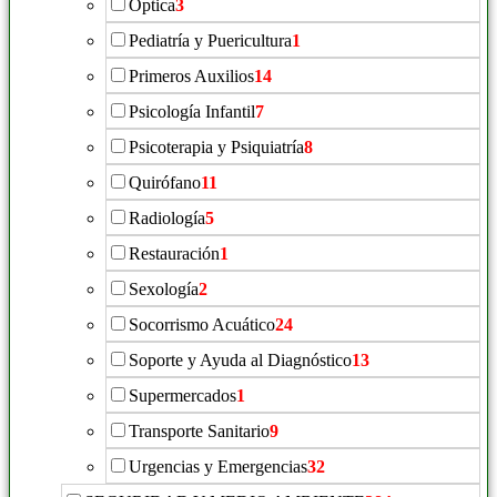
Óptica
3
Pediatría y Puericultura
1
Primeros Auxilios
14
Psicología Infantil
7
Psicoterapia y Psiquiatría
8
Quirófano
11
Radiología
5
Restauración
1
Sexología
2
Socorrismo Acuático
24
Soporte y Ayuda al Diagnóstico
13
Supermercados
1
Transporte Sanitario
9
Urgencias y Emergencias
32