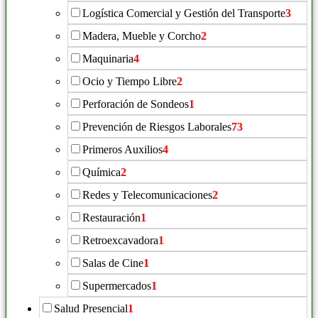
Logística Comercial y Gestión del Transporte
3
Madera, Mueble y Corcho
2
Maquinaria
4
Ocio y Tiempo Libre
2
Perforación de Sondeos
1
Prevención de Riesgos Laborales
73
Primeros Auxilios
4
Química
2
Redes y Telecomunicaciones
2
Restauración
1
Retroexcavadora
1
Salas de Cine
1
Supermercados
1
Salud Presencial
1