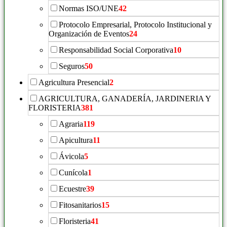
Normas ISO/UNE
42
Protocolo Empresarial, Protocolo Institucional y
Organización de Eventos
24
Responsabilidad Social Corporativa
10
Seguros
50
Agricultura Presencial
2
AGRICULTURA, GANADERÍA, JARDINERIA Y
FLORISTERIA
381
Agraria
119
Apicultura
11
Ávicola
5
Cunícola
1
Ecuestre
39
Fitosanitarios
15
Floristeria
41