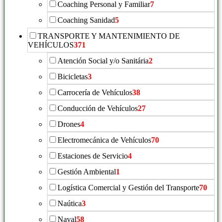
Coaching Personal y Familiar
7
Coaching Sanidad
5
TRANSPORTE Y MANTENIMIENTO DE
VEHÍCULOS
371
Atención Social y/o Sanitária
2
Bicicletas
3
Carrocería de Vehículos
38
Conducción de Vehículos
27
Drones
4
Electromecánica de Vehículos
70
Estaciones de Servicio
4
Gestión Ambiental
1
Logística Comercial y Gestión del Transporte
70
Naútica
3
Naval
58