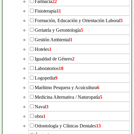
Farmacia
22
Fisioterapia
11
Formación, Educación y Orientación Laboral
5
Geriatría y Gerontología
5
Gestión Ambiental
1
Hoteles
1
Igualdad de Género
2
Laboratorios
18
Logopedia
9
Marítimo Pesquera y Acuicultura
6
Medicina Alternativa / Naturopatía
5
Naval
3
obra
1
Odontología y Clínicas Dentales
13