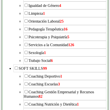
Igualdad de Género
4
Limpieza
1
Orientación Laboral
25
Pedagogía Terapéutica
16
Psicoterapia y Psiquiatría
5
Servicios a la Comunidad
126
Sexología
1
Trabajo Social
6
SOFT SKILLS
99
Coaching Deportivo
1
Coaching Escuelas
3
Coaching Gestión Empresarial y Recursos
Humanos
82
Coaching Nutrición y Dietética
1