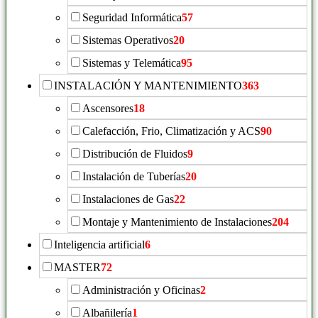
Seguridad Informática
57
Sistemas Operativos
20
Sistemas y Telemática
95
INSTALACIÓN Y MANTENIMIENTO
363
Ascensores
18
Calefacción, Frio, Climatización y ACS
90
Distribución de Fluidos
9
Instalación de Tuberías
20
Instalaciones de Gas
22
Montaje y Mantenimiento de Instalaciones
204
Inteligencia artificial
6
MASTER
72
Administración y Oficinas
2
Albañilería
1