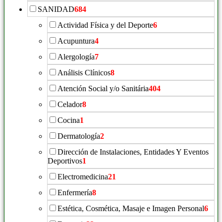
SANIDAD
684
Actividad Física y del Deporte
6
Acupuntura
4
Alergología
7
Análisis Clínicos
8
Atención Social y/o Sanitária
404
Celador
8
Cocina
1
Dermatología
2
Dirección de Instalaciones, Entidades Y Eventos
Deportivos
1
Electromedicina
21
Enfermería
8
Estética, Cosmética, Masaje e Imagen Personal
6