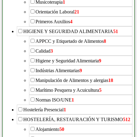
Musicoterapia
1
Orientación Laboral
21
Primeros Auxilios
4
HIGIENE Y SEGURIDAD ALIMENTARIA
51
APPCC y Etiquetado de Alimentos
8
Calidad
3
Higiene y Seguridad Alimentaria
9
Indústrias Alimentarias
9
Manipulación de Alimentos y alergias
18
Marítimo Pesquera y Acuicultura
5
Normas ISO/UNE
1
Hostelería Presencial
1
HOSTELERÍA, RESTAURACIÓN Y TURISMO
512
Alojamiento
50