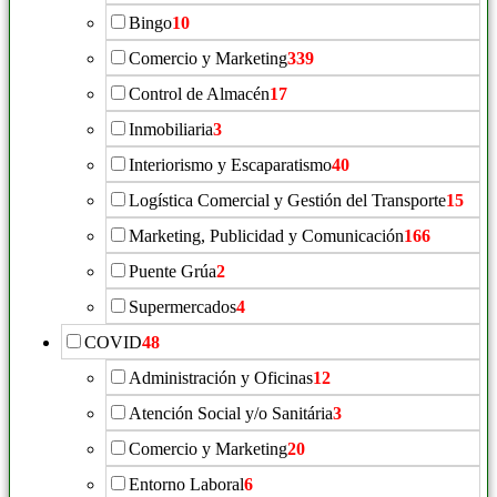
Bingo
10
Comercio y Marketing
339
Control de Almacén
17
Inmobiliaria
3
Interiorismo y Escaparatismo
40
Logística Comercial y Gestión del Transporte
15
Marketing, Publicidad y Comunicación
166
Puente Grúa
2
Supermercados
4
COVID
48
Administración y Oficinas
12
Atención Social y/o Sanitária
3
Comercio y Marketing
20
Entorno Laboral
6