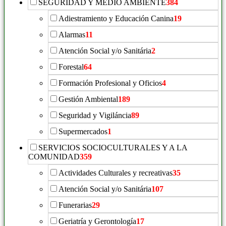
SEGURIDAD Y MEDIO AMBIENTE
384
Adiestramiento y Educación Canina
19
Alarmas
11
Atención Social y/o Sanitária
2
Forestal
64
Formación Profesional y Oficios
4
Gestión Ambiental
189
Seguridad y Vigiláncia
89
Supermercados
1
SERVICIOS SOCIOCULTURALES Y A LA
COMUNIDAD
359
Actividades Culturales y recreativas
35
Atención Social y/o Sanitária
107
Funerarias
29
Geriatría y Gerontología
17