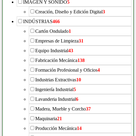
IMAGEN Y SONIDO
5
Creación, Diseño y Edición Digital
3
INDÚSTRIAS
466
Cartón Ondulado
1
Empresas de Limpieza
31
Equipo Industrial
43
Fabricación Mecánica
138
Formación Profesional y Oficios
4
Industrias Extractivas
10
Ingeniería Industrial
5
Lavanderia Industrial
6
Madera, Mueble y Corcho
37
Maquinaria
21
Producción Mecánica
14