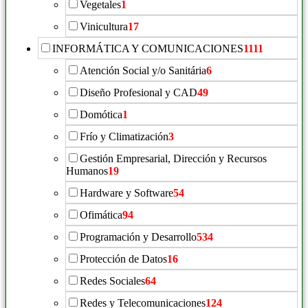
Vegetales
1
Vinicultura
17
INFORMÁTICA Y COMUNICACIONES
1111
Atención Social y/o Sanitária
6
Diseño Profesional y CAD
49
Domótica
1
Frío y Climatización
3
Gestión Empresarial, Dirección y Recursos
Humanos
19
Hardware y Software
54
Ofimática
94
Programación y Desarrollo
534
Protección de Datos
16
Redes Sociales
64
Redes y Telecomunicaciones
124