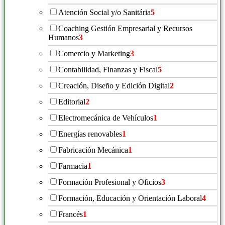
Atención Social y/o Sanitária
5
Coaching Gestión Empresarial y Recursos
Humanos
3
Comercio y Marketing
3
Contabilidad, Finanzas y Fiscal
5
Creación, Diseño y Edición Digital
2
Editorial
2
Electromecánica de Vehículos
1
Energías renovables
1
Fabricación Mecánica
1
Farmacia
1
Formación Profesional y Oficios
3
Formación, Educación y Orientación Laboral
4
Francés
1