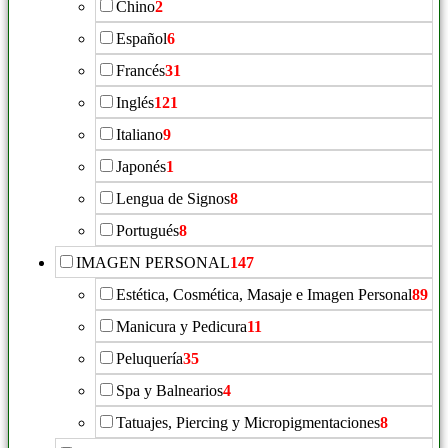
Chino
2
Español
6
Francés
31
Inglés
121
Italiano
9
Japonés
1
Lengua de Signos
8
Portugués
8
IMAGEN PERSONAL
147
Estética, Cosmética, Masaje e Imagen Personal
89
Manicura y Pedicura
11
Peluquería
35
Spa y Balnearios
4
Tatuajes, Piercing y Micropigmentaciones
8