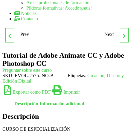
Áreas profesionales de formación
Píldoras formativas: Accede gratis!
Noticias
Contacto
Prev
Next
TUTORIAL AUDITORIA E
TUTORIAL DE ADOBE
INCIDENTES
ANIMATE CC Y ADOBE
Tutorial de Adobe Animate CC y Adobe
Photoshop CC
INFORMÁTICOS
PREMIERE CC
Preguntar sobre este curso
SKU:
EVOL-2575-iNO-B
Etiquetas:
Creación
,
Diseño y
Edición Digital
Exportar como PDF
Imprimir
Descripción
Información adicional
Descripción
CURSO DE ESPECIALIZACIÓN