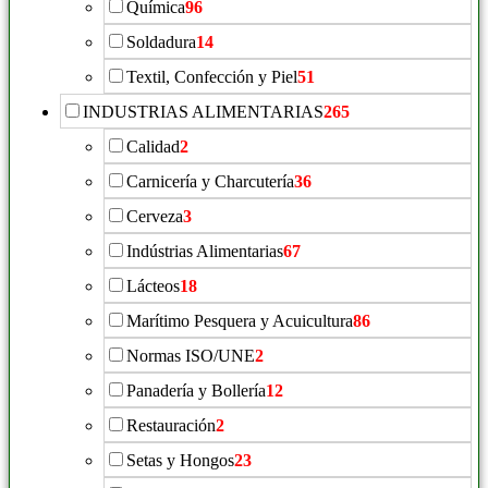
Química
96
Soldadura
14
Textil, Confección y Piel
51
INDUSTRIAS ALIMENTARIAS
265
Calidad
2
Carnicería y Charcutería
36
Cerveza
3
Indústrias Alimentarias
67
Lácteos
18
Marítimo Pesquera y Acuicultura
86
Normas ISO/UNE
2
Panadería y Bollería
12
Restauración
2
Setas y Hongos
23