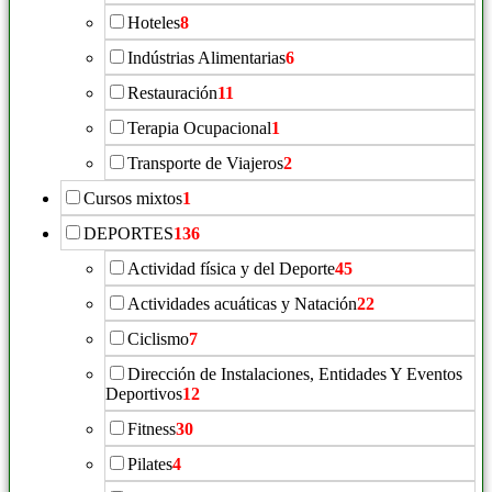
Hoteles
8
Indústrias Alimentarias
6
Restauración
11
Terapia Ocupacional
1
Transporte de Viajeros
2
Cursos mixtos
1
DEPORTES
136
Actividad física y del Deporte
45
Actividades acuáticas y Natación
22
Ciclismo
7
Dirección de Instalaciones, Entidades Y Eventos
Deportivos
12
Fitness
30
Pilates
4