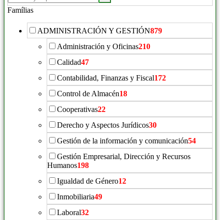
Famílias
ADMINISTRACIÓN Y GESTIÓN
879
Administración y Oficinas
210
Calidad
47
Contabilidad, Finanzas y Fiscal
172
Control de Almacén
18
Cooperativas
22
Derecho y Aspectos Jurídicos
30
Gestión de la información y comunicación
54
Gestión Empresarial, Dirección y Recursos
Humanos
198
Igualdad de Género
12
Inmobiliaria
49
Laboral
32