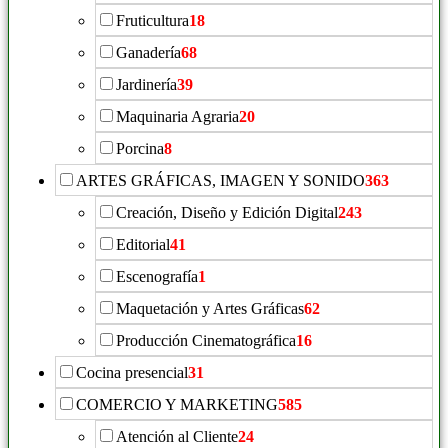
Fruticultura
18
Ganadería
68
Jardinería
39
Maquinaria Agraria
20
Porcina
8
ARTES GRÁFICAS, IMAGEN Y SONIDO
363
Creación, Diseño y Edición Digital
243
Editorial
41
Escenografía
1
Maquetación y Artes Gráficas
62
Producción Cinematográfica
16
Cocina presencial
31
COMERCIO Y MARKETING
585
Atención al Cliente
24