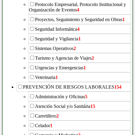
Protocolo Empresarial, Protocolo Institucional y
Organización de Eventos
4
Proyectos, Seguimiento y Seguridad en Obras
1
Seguridad Informática
4
Seguridad y Vigilancia
1
Sistemas Operativos
2
Turismo y Agencias de Viajes
2
Urgencias y Emergencias
1
Veterinaria
1
PREVENCIÓN DE RIESGOS LABORALES
154
Administración y Oficinas
5
Atención Social y/o Sanitária
15
Carretillero
2
Celador
1