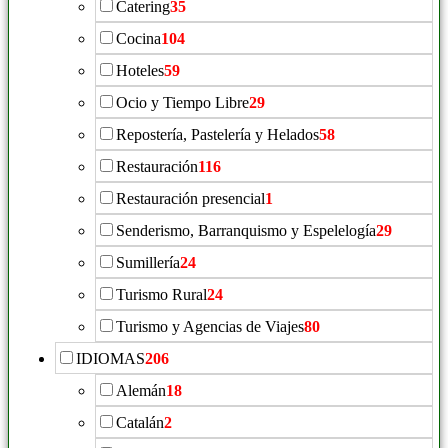
Catering
35
Cocina
104
Hoteles
59
Ocio y Tiempo Libre
29
Repostería, Pastelería y Helados
58
Restauración
116
Restauración presencial
1
Senderismo, Barranquismo y Espelelogía
29
Sumillería
24
Turismo Rural
24
Turismo y Agencias de Viajes
80
IDIOMAS
206
Alemán
18
Catalán
2