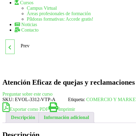
Cursos
Campus Virtual
Áreas profesionales de formación
Píldoras formativas: Accede gratis!
Noticias
Contacto
Prev
ASISTENCIA Y GESTIÓN
ADMINISTRATIVA AL
CONTRIBUYENTE DE LA
Atención Eficaz de quejas y reclamaciones
DOCUMENTACIÓN
Preguntar sobre este curso
SKU:
EVOL-3312-VTP-A
Etiqueta:
COMERCIO Y MARKE
TRIBUTARIA
Exportar como PDF
Imprimir
Descripción
Información adicional
Descripción