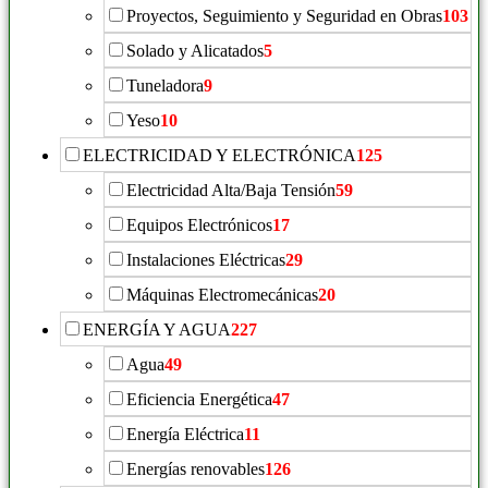
Proyectos, Seguimiento y Seguridad en Obras
103
Solado y Alicatados
5
Tuneladora
9
Yeso
10
ELECTRICIDAD Y ELECTRÓNICA
125
Electricidad Alta/Baja Tensión
59
Equipos Electrónicos
17
Instalaciones Eléctricas
29
Máquinas Electromecánicas
20
ENERGÍA Y AGUA
227
Agua
49
Eficiencia Energética
47
Energía Eléctrica
11
Energías renovables
126