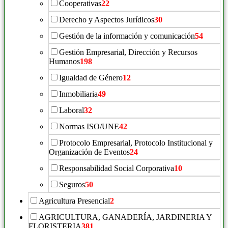
Cooperativas
22
Derecho y Aspectos Jurídicos
30
Gestión de la información y comunicación
54
Gestión Empresarial, Dirección y Recursos
Humanos
198
Igualdad de Género
12
Inmobiliaria
49
Laboral
32
Normas ISO/UNE
42
Protocolo Empresarial, Protocolo Institucional y
Organización de Eventos
24
Responsabilidad Social Corporativa
10
Seguros
50
Agricultura Presencial
2
AGRICULTURA, GANADERÍA, JARDINERIA Y
FLORISTERIA
381