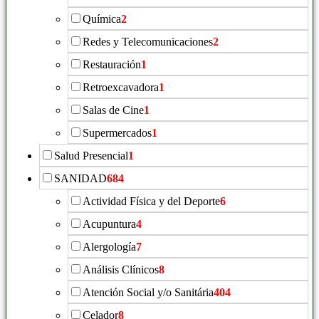
Química
2
Redes y Telecomunicaciones
2
Restauración
1
Retroexcavadora
1
Salas de Cine
1
Supermercados
1
Salud Presencial
1
SANIDAD
684
Actividad Física y del Deporte
6
Acupuntura
4
Alergología
7
Análisis Clínicos
8
Atención Social y/o Sanitária
404
Celador
8