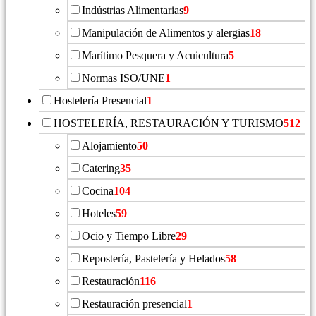
Indústrias Alimentarias
9
Manipulación de Alimentos y alergias
18
Marítimo Pesquera y Acuicultura
5
Normas ISO/UNE
1
Hostelería Presencial
1
HOSTELERÍA, RESTAURACIÓN Y TURISMO
512
Alojamiento
50
Catering
35
Cocina
104
Hoteles
59
Ocio y Tiempo Libre
29
Repostería, Pastelería y Helados
58
Restauración
116
Restauración presencial
1