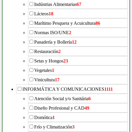
Indústrias Alimentarias
67
Lácteos
18
Marítimo Pesquera y Acuicultura
86
Normas ISO/UNE
2
Panadería y Bollería
12
Restauración
2
Setas y Hongos
23
Vegetales
1
Vinicultura
17
INFORMÁTICA Y COMUNICACIONES
1111
Atención Social y/o Sanitária
6
Diseño Profesional y CAD
49
Domótica
1
Frío y Climatización
3