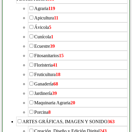
Agraria
119
Apicultura
11
Ávicola
5
Cunícola
1
Ecuestre
39
Fitosanitarios
15
Floristeria
41
Fruticultura
18
Ganadería
68
Jardinería
39
Maquinaria Agraria
20
Porcina
8
ARTES GRÁFICAS, IMAGEN Y SONIDO
363
Creación, Diseño y Edición Digital
243