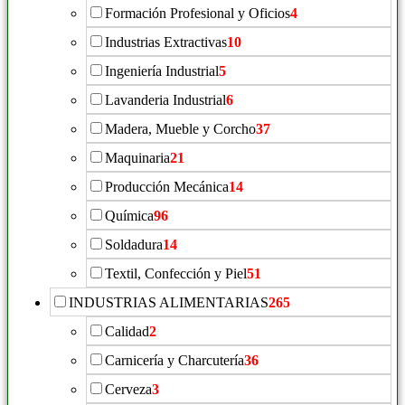
Formación Profesional y Oficios
4
Industrias Extractivas
10
Ingeniería Industrial
5
Lavanderia Industrial
6
Madera, Mueble y Corcho
37
Maquinaria
21
Producción Mecánica
14
Química
96
Soldadura
14
Textil, Confección y Piel
51
INDUSTRIAS ALIMENTARIAS
265
Calidad
2
Carnicería y Charcutería
36
Cerveza
3