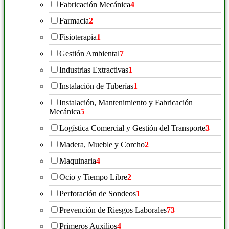
Fabricación Mecánica
4
Farmacia
2
Fisioterapia
1
Gestión Ambiental
7
Industrias Extractivas
1
Instalación de Tuberías
1
Instalación, Mantenimiento y Fabricación
Mecánica
5
Logística Comercial y Gestión del Transporte
3
Madera, Mueble y Corcho
2
Maquinaria
4
Ocio y Tiempo Libre
2
Perforación de Sondeos
1
Prevención de Riesgos Laborales
73
Primeros Auxilios
4