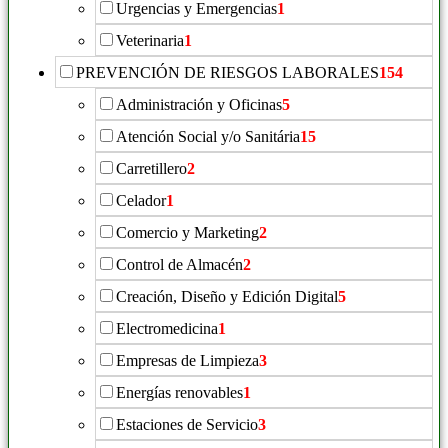
Urgencias y Emergencias
1
Veterinaria
1
PREVENCIÓN DE RIESGOS LABORALES
154
Administración y Oficinas
5
Atención Social y/o Sanitária
15
Carretillero
2
Celador
1
Comercio y Marketing
2
Control de Almacén
2
Creación, Diseño y Edición Digital
5
Electromedicina
1
Empresas de Limpieza
3
Energías renovables
1
Estaciones de Servicio
3