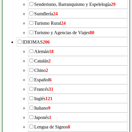
Senderismo, Barranquismo y Espelelogía
29
Sumillería
24
Turismo Rural
24
Turismo y Agencias de Viajes
80
IDIOMAS
206
Alemán
18
Catalán
2
Chino
2
Español
6
Francés
31
Inglés
121
Italiano
9
Japonés
1
Lengua de Signos
8