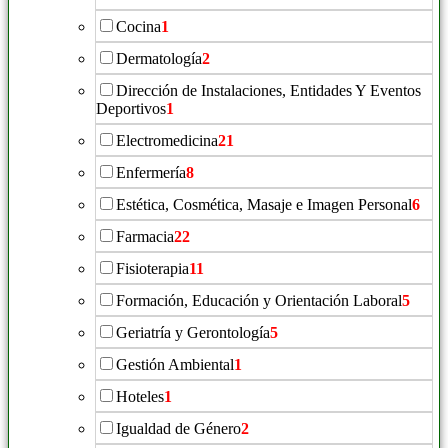
Cocina
1
Dermatología
2
Dirección de Instalaciones, Entidades Y Eventos
Deportivos
1
Electromedicina
21
Enfermería
8
Estética, Cosmética, Masaje e Imagen Personal
6
Farmacia
22
Fisioterapia
11
Formación, Educación y Orientación Laboral
5
Geriatría y Gerontología
5
Gestión Ambiental
1
Hoteles
1
Igualdad de Género
2