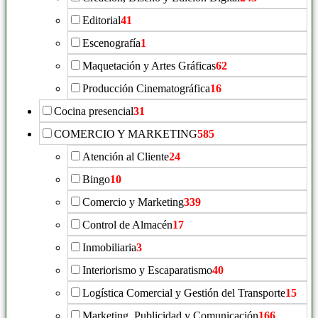
Editorial
41
Escenografía
1
Maquetación y Artes Gráficas
62
Producción Cinematográfica
16
Cocina presencial
31
COMERCIO Y MARKETING
585
Atención al Cliente
24
Bingo
10
Comercio y Marketing
339
Control de Almacén
17
Inmobiliaria
3
Interiorismo y Escaparatismo
40
Logística Comercial y Gestión del Transporte
15
Marketing, Publicidad y Comunicación
166