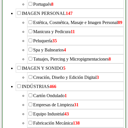
Portugués
8
IMAGEN PERSONAL
147
Estética, Cosmética, Masaje e Imagen Personal
89
Manicura y Pedicura
11
Peluquería
35
Spa y Balnearios
4
Tatuajes, Piercing y Micropigmentaciones
8
IMAGEN Y SONIDO
5
Creación, Diseño y Edición Digital
3
INDÚSTRIAS
466
Cartón Ondulado
1
Empresas de Limpieza
31
Equipo Industrial
43
Fabricación Mecánica
138