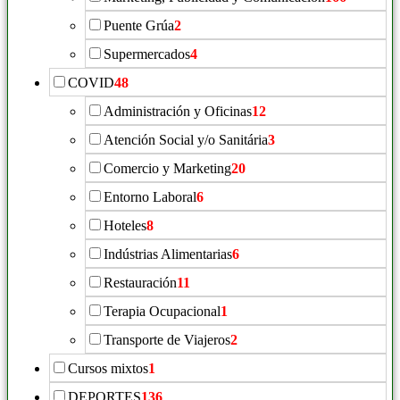
Puente Grúa
2
Supermercados
4
COVID
48
Administración y Oficinas
12
Atención Social y/o Sanitária
3
Comercio y Marketing
20
Entorno Laboral
6
Hoteles
8
Indústrias Alimentarias
6
Restauración
11
Terapia Ocupacional
1
Transporte de Viajeros
2
Cursos mixtos
1
DEPORTES
136