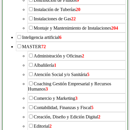
Distribución de Fluidos
9
Instalación de Tuberías
20
Instalaciones de Gas
22
Montaje y Mantenimiento de Instalaciones
204
Inteligencia artificial
6
MASTER
72
Administración y Oficinas
2
Albañilería
1
Atención Social y/o Sanitária
5
Coaching Gestión Empresarial y Recursos
Humanos
3
Comercio y Marketing
3
Contabilidad, Finanzas y Fiscal
5
Creación, Diseño y Edición Digital
2
Editorial
2