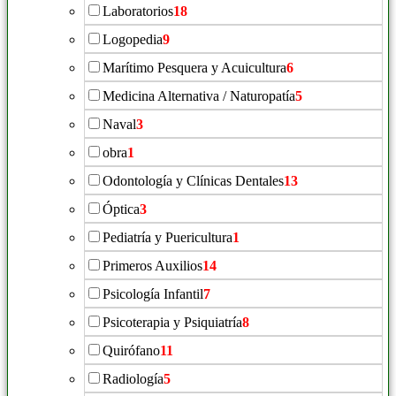
Laboratorios
18
Logopedia
9
Marítimo Pesquera y Acuicultura
6
Medicina Alternativa / Naturopatía
5
Naval
3
obra
1
Odontología y Clínicas Dentales
13
Óptica
3
Pediatría y Puericultura
1
Primeros Auxilios
14
Psicología Infantil
7
Psicoterapia y Psiquiatría
8
Quirófano
11
Radiología
5