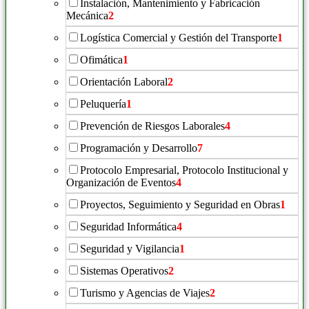
Instalación, Mantenimiento y Fabricación
Mecánica
2
Logística Comercial y Gestión del Transporte
1
Ofimática
1
Orientación Laboral
2
Peluquería
1
Prevención de Riesgos Laborales
4
Programación y Desarrollo
7
Protocolo Empresarial, Protocolo Institucional y
Organización de Eventos
4
Proyectos, Seguimiento y Seguridad en Obras
1
Seguridad Informática
4
Seguridad y Vigilancia
1
Sistemas Operativos
2
Turismo y Agencias de Viajes
2