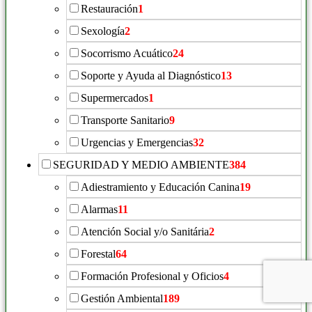
Restauración
1
Sexología
2
Socorrismo Acuático
24
Soporte y Ayuda al Diagnóstico
13
Supermercados
1
Transporte Sanitario
9
Urgencias y Emergencias
32
SEGURIDAD Y MEDIO AMBIENTE
384
Adiestramiento y Educación Canina
19
Alarmas
11
Atención Social y/o Sanitária
2
Forestal
64
Formación Profesional y Oficios
4
Gestión Ambiental
189