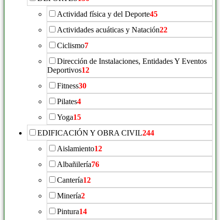
Actividad física y del Deporte
45
Actividades acuáticas y Natación
22
Ciclismo
7
Dirección de Instalaciones, Entidades Y Eventos
Deportivos
12
Fitness
30
Pilates
4
Yoga
15
EDIFICACIÓN Y OBRA CIVIL
244
Aislamiento
12
Albañilería
76
Cantería
12
Minería
2
Pintura
14