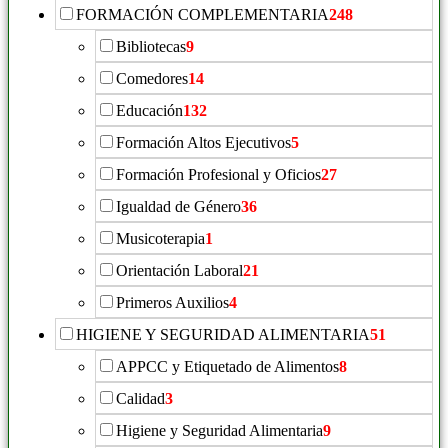
FORMACIÓN COMPLEMENTARIA
248
Bibliotecas
9
Comedores
14
Educación
132
Formación Altos Ejecutivos
5
Formación Profesional y Oficios
27
Igualdad de Género
36
Musicoterapia
1
Orientación Laboral
21
Primeros Auxilios
4
HIGIENE Y SEGURIDAD ALIMENTARIA
51
APPCC y Etiquetado de Alimentos
8
Calidad
3
Higiene y Seguridad Alimentaria
9