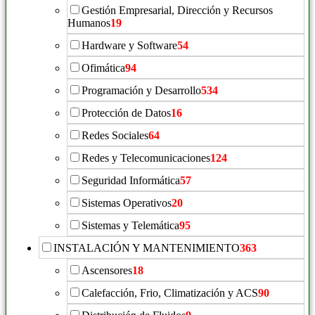
Gestión Empresarial, Dirección y Recursos
Humanos
19
Hardware y Software
54
Ofimática
94
Programación y Desarrollo
534
Protección de Datos
16
Redes Sociales
64
Redes y Telecomunicaciones
124
Seguridad Informática
57
Sistemas Operativos
20
Sistemas y Telemática
95
INSTALACIÓN Y MANTENIMIENTO
363
Ascensores
18
Calefacción, Frio, Climatización y ACS
90