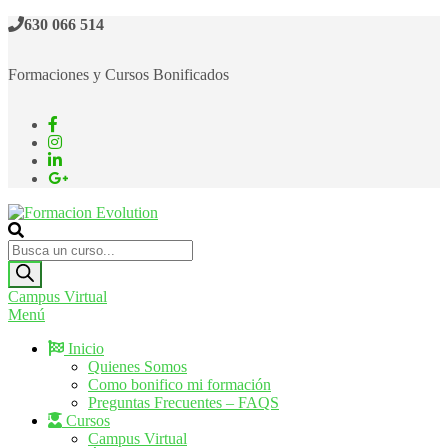
Saltar
630 066 514
al
contenido
Formaciones y Cursos Bonificados
Formacion Evolution
Cursos de formación continua
Búsqueda
de
productos
Campus Virtual
Menú
Inicio
Quienes Somos
Como bonifico mi formación
Preguntas Frecuentes – FAQS
Cursos
Campus Virtual