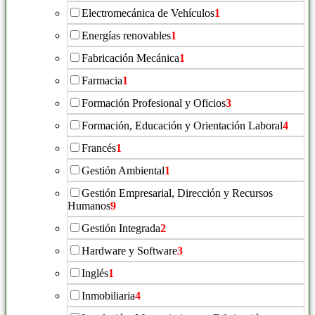
Electromecánica de Vehículos
1
Energías renovables
1
Fabricación Mecánica
1
Farmacia
1
Formación Profesional y Oficios
3
Formación, Educación y Orientación Laboral
4
Francés
1
Gestión Ambiental
1
Gestión Empresarial, Dirección y Recursos
Humanos
9
Gestión Integrada
2
Hardware y Software
3
Inglés
1
Inmobiliaria
4