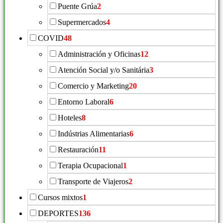
Puente Grúa
2
Supermercados
4
COVID
48
Administración y Oficinas
12
Atención Social y/o Sanitária
3
Comercio y Marketing
20
Entorno Laboral
6
Hoteles
8
Indústrias Alimentarias
6
Restauración
11
Terapia Ocupacional
1
Transporte de Viajeros
2
Cursos mixtos
1
DEPORTES
136