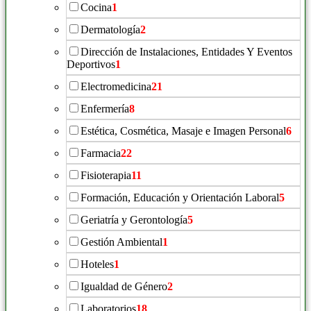
Cocina
1
Dermatología
2
Dirección de Instalaciones, Entidades Y Eventos
Deportivos
1
Electromedicina
21
Enfermería
8
Estética, Cosmética, Masaje e Imagen Personal
6
Farmacia
22
Fisioterapia
11
Formación, Educación y Orientación Laboral
5
Geriatría y Gerontología
5
Gestión Ambiental
1
Hoteles
1
Igualdad de Género
2
Laboratorios
18