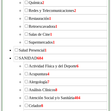
Química
2
Redes y Telecomunicaciones
2
Restauración
1
Retroexcavadora
1
Salas de Cine
1
Supermercados
1
Salud Presencial
1
SANIDAD
684
Actividad Física y del Deporte
6
Acupuntura
4
Alergología
7
Análisis Clínicos
8
Atención Social y/o Sanitária
404
Celador
8