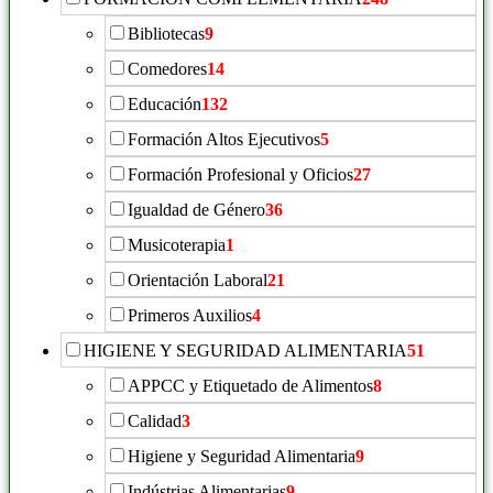
Bibliotecas
9
Comedores
14
Educación
132
Formación Altos Ejecutivos
5
Formación Profesional y Oficios
27
Igualdad de Género
36
Musicoterapia
1
Orientación Laboral
21
Primeros Auxilios
4
HIGIENE Y SEGURIDAD ALIMENTARIA
51
APPCC y Etiquetado de Alimentos
8
Calidad
3
Higiene y Seguridad Alimentaria
9
Indústrias Alimentarias
9