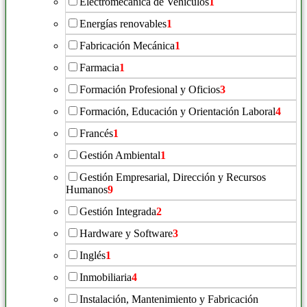
Electromecánica de Vehículos
1
Energías renovables
1
Fabricación Mecánica
1
Farmacia
1
Formación Profesional y Oficios
3
Formación, Educación y Orientación Laboral
4
Francés
1
Gestión Ambiental
1
Gestión Empresarial, Dirección y Recursos
Humanos
9
Gestión Integrada
2
Hardware y Software
3
Inglés
1
Inmobiliaria
4
Instalación, Mantenimiento y Fabricación