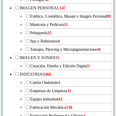
IMAGEN PERSONAL
147
Estética, Cosmética, Masaje e Imagen Personal
89
Manicura y Pedicura
11
Peluquería
35
Spa y Balnearios
4
Tatuajes, Piercing y Micropigmentaciones
8
IMAGEN Y SONIDO
5
Creación, Diseño y Edición Digital
3
INDÚSTRIAS
466
Cartón Ondulado
1
Empresas de Limpieza
31
Equipo Industrial
43
Fabricación Mecánica
138
Formación Profesional y Oficios
4