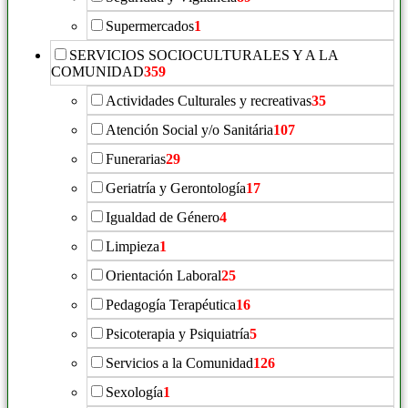
Supermercados
1
SERVICIOS SOCIOCULTURALES Y A LA
COMUNIDAD
359
Actividades Culturales y recreativas
35
Atención Social y/o Sanitária
107
Funerarias
29
Geriatría y Gerontología
17
Igualdad de Género
4
Limpieza
1
Orientación Laboral
25
Pedagogía Terapéutica
16
Psicoterapia y Psiquiatría
5
Servicios a la Comunidad
126
Sexología
1