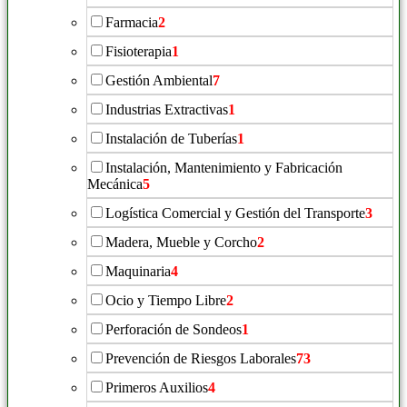
Farmacia
2
Fisioterapia
1
Gestión Ambiental
7
Industrias Extractivas
1
Instalación de Tuberías
1
Instalación, Mantenimiento y Fabricación
Mecánica
5
Logística Comercial y Gestión del Transporte
3
Madera, Mueble y Corcho
2
Maquinaria
4
Ocio y Tiempo Libre
2
Perforación de Sondeos
1
Prevención de Riesgos Laborales
73
Primeros Auxilios
4