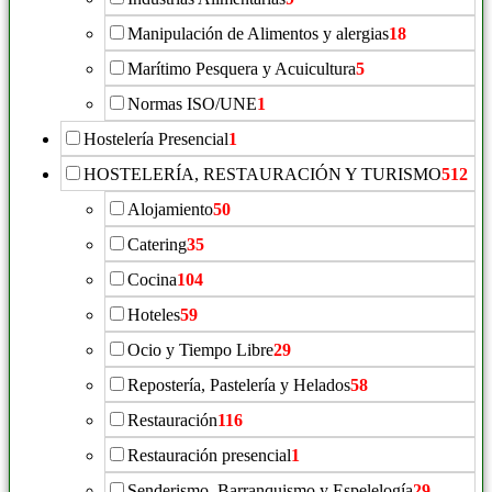
Manipulación de Alimentos y alergias
18
Marítimo Pesquera y Acuicultura
5
Normas ISO/UNE
1
Hostelería Presencial
1
HOSTELERÍA, RESTAURACIÓN Y TURISMO
512
Alojamiento
50
Catering
35
Cocina
104
Hoteles
59
Ocio y Tiempo Libre
29
Repostería, Pastelería y Helados
58
Restauración
116
Restauración presencial
1
Senderismo, Barranquismo y Espelelogía
29