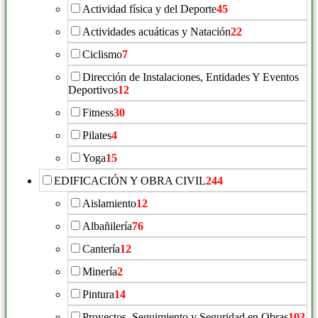
Actividad física y del Deporte
45
Actividades acuáticas y Natación
22
Ciclismo
7
Dirección de Instalaciones, Entidades Y Eventos
Deportivos
12
Fitness
30
Pilates
4
Yoga
15
EDIFICACIÓN Y OBRA CIVIL
244
Aislamiento
12
Albañilería
76
Cantería
12
Minería
2
Pintura
14
Proyectos, Seguimiento y Seguridad en Obras
103