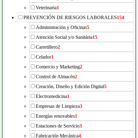
Veterinaria
1
PREVENCIÓN DE RIESGOS LABORALES
154
Administración y Oficinas
5
Atención Social y/o Sanitária
15
Carretillero
2
Celador
1
Comercio y Marketing
2
Control de Almacén
2
Creación, Diseño y Edición Digital
5
Electromedicina
1
Empresas de Limpieza
3
Energías renovables
1
Estaciones de Servicio
3
Fabricación Mecánica
4