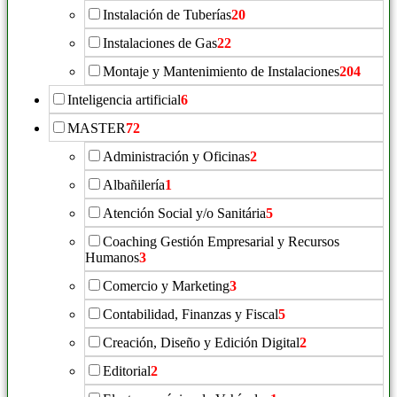
Instalación de Tuberías
20
Instalaciones de Gas
22
Montaje y Mantenimiento de Instalaciones
204
Inteligencia artificial
6
MASTER
72
Administración y Oficinas
2
Albañilería
1
Atención Social y/o Sanitária
5
Coaching Gestión Empresarial y Recursos
Humanos
3
Comercio y Marketing
3
Contabilidad, Finanzas y Fiscal
5
Creación, Diseño y Edición Digital
2
Editorial
2