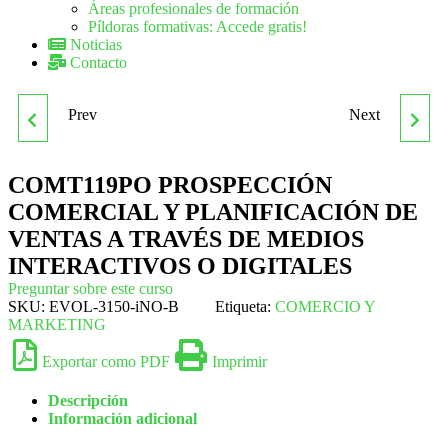
Áreas profesionales de formación
Píldoras formativas: Accede gratis!
Noticias
Contacto
Prev
Next
COMT082PO TÉCNICAS
COMT120PO VENTA A
DE TASACIÓN
TRAVÉS DE MEDIOS
COMT119PO PROSPECCIÓN
COMERCIAL Y PLANIFICACIÓN DE
INMOBILIARIA
INTERACTIVOS O
VENTAS A TRAVÉS DE MEDIOS
INTERACTIVOS O DIGITALES
DIGITALES: PROCESOS
Preguntar sobre este curso
SKU:
EVOL-3150-iNO-B
Etiqueta:
COMERCIO Y
MARKETING
Exportar como PDF
Imprimir
Descripción
Información adicional