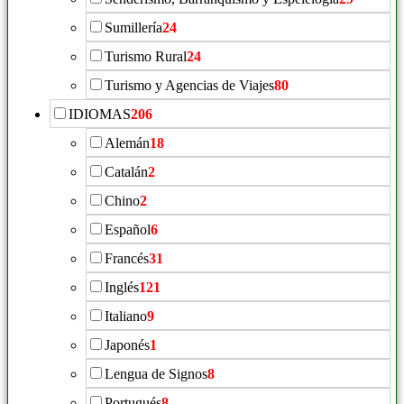
Sumillería
24
Turismo Rural
24
Turismo y Agencias de Viajes
80
IDIOMAS
206
Alemán
18
Catalán
2
Chino
2
Español
6
Francés
31
Inglés
121
Italiano
9
Japonés
1
Lengua de Signos
8
Portugués
8