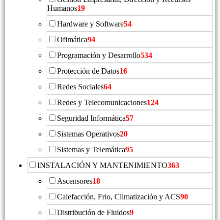
Humanos
19
Hardware y Software
54
Ofimática
94
Programación y Desarrollo
534
Protección de Datos
16
Redes Sociales
64
Redes y Telecomunicaciones
124
Seguridad Informática
57
Sistemas Operativos
20
Sistemas y Telemática
95
INSTALACIÓN Y MANTENIMIENTO
363
Ascensores
18
Calefacción, Frio, Climatización y ACS
90
Distribución de Fluidos
9