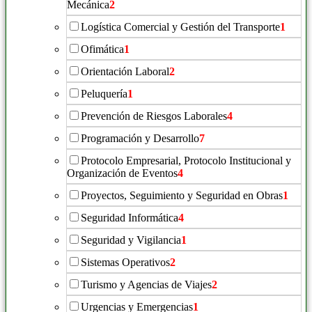
Mecánica
2
Logística Comercial y Gestión del Transporte
1
Ofimática
1
Orientación Laboral
2
Peluquería
1
Prevención de Riesgos Laborales
4
Programación y Desarrollo
7
Protocolo Empresarial, Protocolo Institucional y
Organización de Eventos
4
Proyectos, Seguimiento y Seguridad en Obras
1
Seguridad Informática
4
Seguridad y Vigilancia
1
Sistemas Operativos
2
Turismo y Agencias de Viajes
2
Urgencias y Emergencias
1