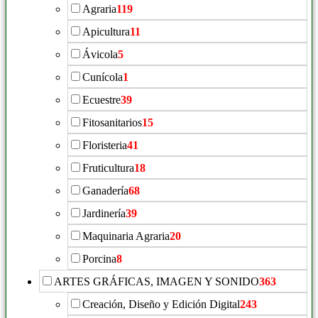
Agraria
119
Apicultura
11
Ávicola
5
Cunícola
1
Ecuestre
39
Fitosanitarios
15
Floristeria
41
Fruticultura
18
Ganadería
68
Jardinería
39
Maquinaria Agraria
20
Porcina
8
ARTES GRÁFICAS, IMAGEN Y SONIDO
363
Creación, Diseño y Edición Digital
243