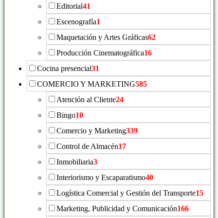
Editorial
41
Escenografía
1
Maquetación y Artes Gráficas
62
Producción Cinematográfica
16
Cocina presencial
31
COMERCIO Y MARKETING
585
Atención al Cliente
24
Bingo
10
Comercio y Marketing
339
Control de Almacén
17
Inmobiliaria
3
Interiorismo y Escaparatismo
40
Logística Comercial y Gestión del Transporte
15
Marketing, Publicidad y Comunicación
166