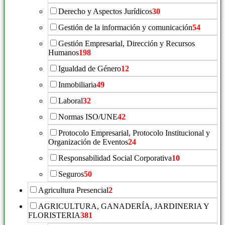
Derecho y Aspectos Jurídicos
30
Gestión de la información y comunicación
54
Gestión Empresarial, Dirección y Recursos
Humanos
198
Igualdad de Género
12
Inmobiliaria
49
Laboral
32
Normas ISO/UNE
42
Protocolo Empresarial, Protocolo Institucional y
Organización de Eventos
24
Responsabilidad Social Corporativa
10
Seguros
50
Agricultura Presencial
2
AGRICULTURA, GANADERÍA, JARDINERIA Y
FLORISTERIA
381