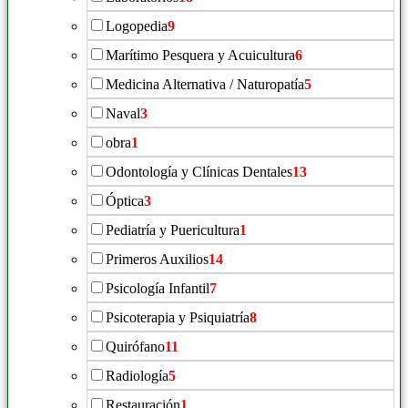
Logopedia
9
Marítimo Pesquera y Acuicultura
6
Medicina Alternativa / Naturopatía
5
Naval
3
obra
1
Odontología y Clínicas Dentales
13
Óptica
3
Pediatría y Puericultura
1
Primeros Auxilios
14
Psicología Infantil
7
Psicoterapia y Psiquiatría
8
Quirófano
11
Radiología
5
Restauración
1