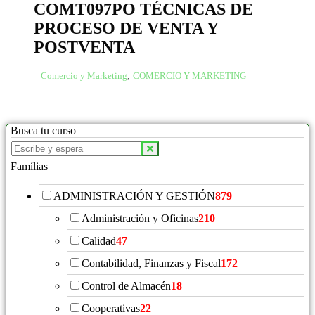
COMT097PO TÉCNICAS DE
PROCESO DE VENTA Y
POSTVENTA
Comercio y Marketing
,
COMERCIO Y MARKETING
Busca tu curso
Famílias
ADMINISTRACIÓN Y GESTIÓN
879
Administración y Oficinas
210
Calidad
47
Contabilidad, Finanzas y Fiscal
172
Control de Almacén
18
Cooperativas
22