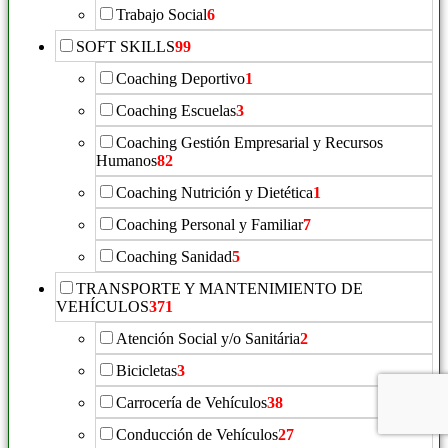
Trabajo Social
6
SOFT SKILLS
99
Coaching Deportivo
1
Coaching Escuelas
3
Coaching Gestión Empresarial y Recursos
Humanos
82
Coaching Nutrición y Dietética
1
Coaching Personal y Familiar
7
Coaching Sanidad
5
TRANSPORTE Y MANTENIMIENTO DE
VEHÍCULOS
371
Atención Social y/o Sanitária
2
Bicicletas
3
Carrocería de Vehículos
38
Conducción de Vehículos
27