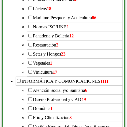
Lácteos
18
Marítimo Pesquera y Acuicultura
86
Normas ISO/UNE
2
Panadería y Bollería
12
Restauración
2
Setas y Hongos
23
Vegetales
1
Vinicultura
17
INFORMÁTICA Y COMUNICACIONES
1111
Atención Social y/o Sanitária
6
Diseño Profesional y CAD
49
Domótica
1
Frío y Climatización
3
Gestión Empresarial, Dirección y Recursos