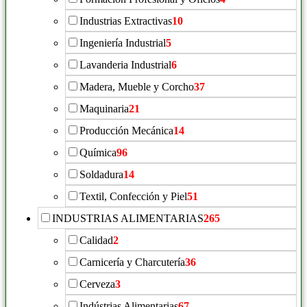
Industrias Extractivas
10
Ingeniería Industrial
5
Lavanderia Industrial
6
Madera, Mueble y Corcho
37
Maquinaria
21
Producción Mecánica
14
Química
96
Soldadura
14
Textil, Confección y Piel
51
INDUSTRIAS ALIMENTARIAS
265
Calidad
2
Carnicería y Charcutería
36
Cerveza
3
Indústrias Alimentarias
67