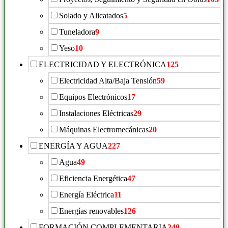
Solado y Alicatados
5
Tuneladora
9
Yeso
10
ELECTRICIDAD Y ELECTRÓNICA
125
Electricidad Alta/Baja Tensión
59
Equipos Electrónicos
17
Instalaciones Eléctricas
29
Máquinas Electromecánicas
20
ENERGÍA Y AGUA
227
Agua
49
Eficiencia Energética
47
Energía Eléctrica
11
Energías renovables
126
FORMACIÓN COMPLEMENTARIA
248