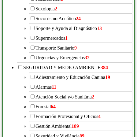
Sexología
2
Socorrismo Acuático
24
Soporte y Ayuda al Diagnóstico
13
Supermercados
1
Transporte Sanitario
9
Urgencias y Emergencias
32
SEGURIDAD Y MEDIO AMBIENTE
384
Adiestramiento y Educación Canina
19
Alarmas
11
Atención Social y/o Sanitária
2
Forestal
64
Formación Profesional y Oficios
4
Gestión Ambiental
189
Seguridad y Vigiláncia
89