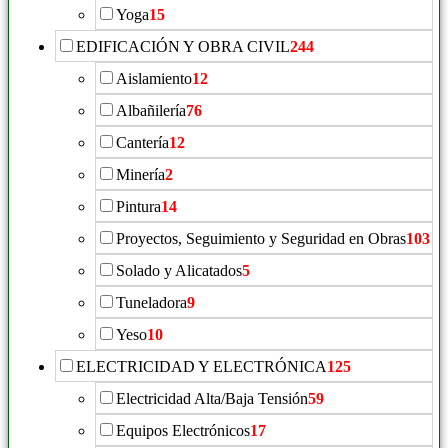
Yoga
15
EDIFICACIÓN Y OBRA CIVIL
244
Aislamiento
12
Albañilería
76
Cantería
12
Minería
2
Pintura
14
Proyectos, Seguimiento y Seguridad en Obras
103
Solado y Alicatados
5
Tuneladora
9
Yeso
10
ELECTRICIDAD Y ELECTRÓNICA
125
Electricidad Alta/Baja Tensión
59
Equipos Electrónicos
17