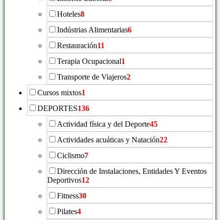
Hoteles
8
Indústrias Alimentarias
6
Restauración
11
Terapia Ocupacional
1
Transporte de Viajeros
2
Cursos mixtos
1
DEPORTES
136
Actividad física y del Deporte
45
Actividades acuáticas y Natación
22
Ciclismo
7
Dirección de Instalaciones, Entidades Y Eventos
Deportivos
12
Fitness
30
Pilates
4