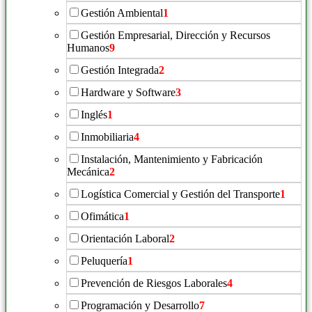
Gestión Ambiental
1
Gestión Empresarial, Dirección y Recursos
Humanos
9
Gestión Integrada
2
Hardware y Software
3
Inglés
1
Inmobiliaria
4
Instalación, Mantenimiento y Fabricación
Mecánica
2
Logística Comercial y Gestión del Transporte
1
Ofimática
1
Orientación Laboral
2
Peluquería
1
Prevención de Riesgos Laborales
4
Programación y Desarrollo
7