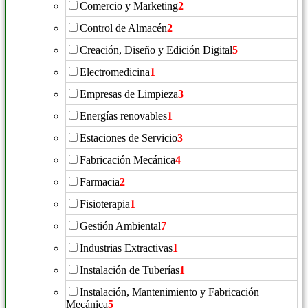
Comercio y Marketing
2
Control de Almacén
2
Creación, Diseño y Edición Digital
5
Electromedicina
1
Empresas de Limpieza
3
Energías renovables
1
Estaciones de Servicio
3
Fabricación Mecánica
4
Farmacia
2
Fisioterapia
1
Gestión Ambiental
7
Industrias Extractivas
1
Instalación de Tuberías
1
Instalación, Mantenimiento y Fabricación
Mecánica
5