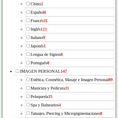
Chino
2
Español
6
Francés
31
Inglés
121
Italiano
9
Japonés
1
Lengua de Signos
8
Portugués
8
IMAGEN PERSONAL
147
Estética, Cosmética, Masaje e Imagen Personal
89
Manicura y Pedicura
11
Peluquería
35
Spa y Balnearios
4
Tatuajes, Piercing y Micropigmentaciones
8