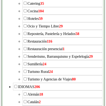
Catering
35
Cocina
104
Hoteles
59
Ocio y Tiempo Libre
29
Repostería, Pastelería y Helados
58
Restauración
116
Restauración presencial
1
Senderismo, Barranquismo y Espelelogía
29
Sumillería
24
Turismo Rural
24
Turismo y Agencias de Viajes
80
IDIOMAS
206
Alemán
18
Catalán
2