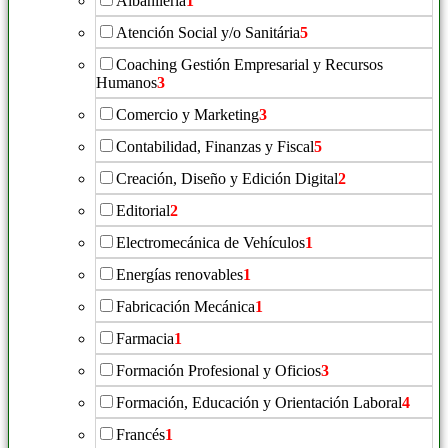
Albañilería
1
Atención Social y/o Sanitária
5
Coaching Gestión Empresarial y Recursos
Humanos
3
Comercio y Marketing
3
Contabilidad, Finanzas y Fiscal
5
Creación, Diseño y Edición Digital
2
Editorial
2
Electromecánica de Vehículos
1
Energías renovables
1
Fabricación Mecánica
1
Farmacia
1
Formación Profesional y Oficios
3
Formación, Educación y Orientación Laboral
4
Francés
1