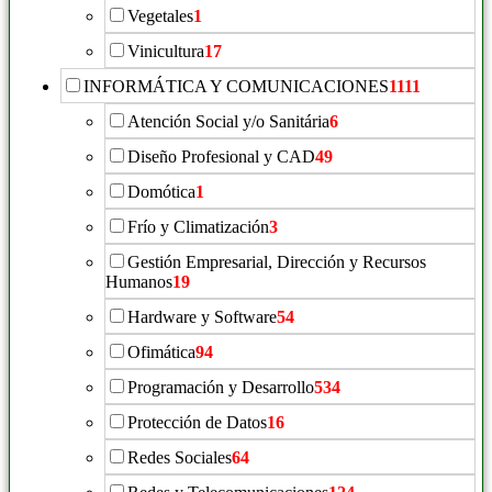
Vegetales
1
Vinicultura
17
INFORMÁTICA Y COMUNICACIONES
1111
Atención Social y/o Sanitária
6
Diseño Profesional y CAD
49
Domótica
1
Frío y Climatización
3
Gestión Empresarial, Dirección y Recursos
Humanos
19
Hardware y Software
54
Ofimática
94
Programación y Desarrollo
534
Protección de Datos
16
Redes Sociales
64