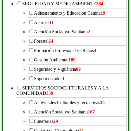
SEGURIDAD Y MEDIO AMBIENTE
384
Adiestramiento y Educación Canina
19
Alarmas
11
Atención Social y/o Sanitária
2
Forestal
64
Formación Profesional y Oficios
4
Gestión Ambiental
189
Seguridad y Vigiláncia
89
Supermercados
1
SERVICIOS SOCIOCULTURALES Y A LA
COMUNIDAD
359
Actividades Culturales y recreativas
35
Atención Social y/o Sanitária
107
Funerarias
29
Geriatría y Gerontología
17