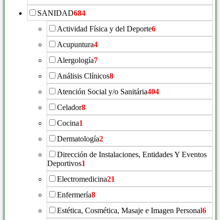
SANIDAD
684
Actividad Física y del Deporte
6
Acupuntura
4
Alergología
7
Análisis Clínicos
8
Atención Social y/o Sanitária
404
Celador
8
Cocina
1
Dermatología
2
Dirección de Instalaciones, Entidades Y Eventos
Deportivos
1
Electromedicina
21
Enfermería
8
Estética, Cosmética, Masaje e Imagen Personal
6