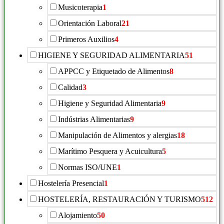
Musicoterapia
1
Orientación Laboral
21
Primeros Auxilios
4
HIGIENE Y SEGURIDAD ALIMENTARIA
51
APPCC y Etiquetado de Alimentos
8
Calidad
3
Higiene y Seguridad Alimentaria
9
Indústrias Alimentarias
9
Manipulación de Alimentos y alergias
18
Marítimo Pesquera y Acuicultura
5
Normas ISO/UNE
1
Hostelería Presencial
1
HOSTELERÍA, RESTAURACIÓN Y TURISMO
512
Alojamiento
50