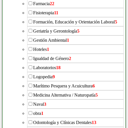
Farmacia
22
Fisioterapia
11
Formación, Educación y Orientación Laboral
5
Geriatría y Gerontología
5
Gestión Ambiental
1
Hoteles
1
Igualdad de Género
2
Laboratorios
18
Logopedia
9
Marítimo Pesquera y Acuicultura
6
Medicina Alternativa / Naturopatía
5
Naval
3
obra
1
Odontología y Clínicas Dentales
13