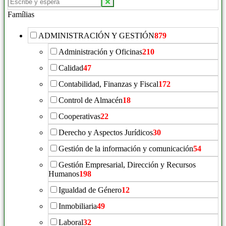
Famílias
ADMINISTRACIÓN Y GESTIÓN
879
Administración y Oficinas
210
Calidad
47
Contabilidad, Finanzas y Fiscal
172
Control de Almacén
18
Cooperativas
22
Derecho y Aspectos Jurídicos
30
Gestión de la información y comunicación
54
Gestión Empresarial, Dirección y Recursos
Humanos
198
Igualdad de Género
12
Inmobiliaria
49
Laboral
32