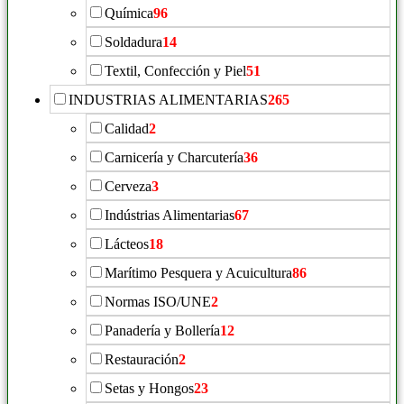
Química
96
Soldadura
14
Textil, Confección y Piel
51
INDUSTRIAS ALIMENTARIAS
265
Calidad
2
Carnicería y Charcutería
36
Cerveza
3
Indústrias Alimentarias
67
Lácteos
18
Marítimo Pesquera y Acuicultura
86
Normas ISO/UNE
2
Panadería y Bollería
12
Restauración
2
Setas y Hongos
23