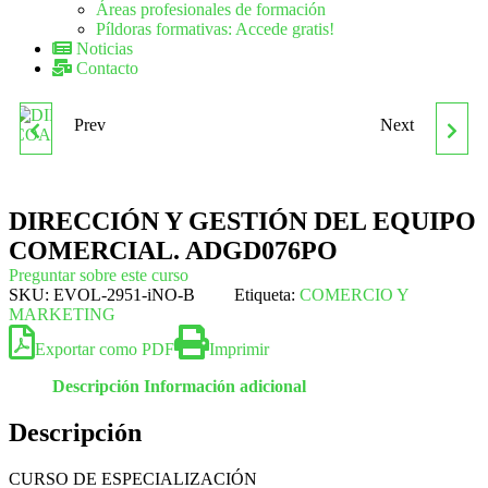
Áreas profesionales de formación
Píldoras formativas: Accede gratis!
Noticias
Contacto
Prev
Next
DIRECCIÓN DE EQUIPOS
DIRECCION Y GESTION
Y COACHING.
EQUIPOS DE
DIRECCIÓN Y GESTIÓN DEL EQUIPO
ADGD067PO
PROYECTOS.
COMERCIAL. ADGD076PO
Preguntar sobre este curso
ADGD077PO
SKU:
EVOL-2951-iNO-B
Etiqueta:
COMERCIO Y
MARKETING
Exportar como PDF
Imprimir
Descripción
Información adicional
Descripción
CURSO DE ESPECIALIZACIÓN