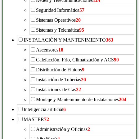
Redes y Telecomunicaciones
124
Seguridad Informática
57
Sistemas Operativos
20
Sistemas y Telemática
95
INSTALACIÓN Y MANTENIMIENTO
363
Ascensores
18
Calefacción, Frio, Climatización y ACS
90
Distribución de Fluidos
9
Instalación de Tuberías
20
Instalaciones de Gas
22
Montaje y Mantenimiento de Instalaciones
204
Inteligencia artificial
6
MASTER
72
Administración y Oficinas
2