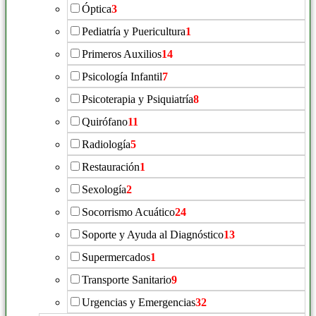
Óptica
3
Pediatría y Puericultura
1
Primeros Auxilios
14
Psicología Infantil
7
Psicoterapia y Psiquiatría
8
Quirófano
11
Radiología
5
Restauración
1
Sexología
2
Socorrismo Acuático
24
Soporte y Ayuda al Diagnóstico
13
Supermercados
1
Transporte Sanitario
9
Urgencias y Emergencias
32