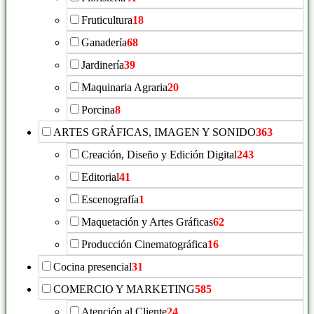
Fruticultura
18
Ganadería
68
Jardinería
39
Maquinaria Agraria
20
Porcina
8
ARTES GRÁFICAS, IMAGEN Y SONIDO
363
Creación, Diseño y Edición Digital
243
Editorial
41
Escenografía
1
Maquetación y Artes Gráficas
62
Producción Cinematográfica
16
Cocina presencial
31
COMERCIO Y MARKETING
585
Atención al Cliente
24