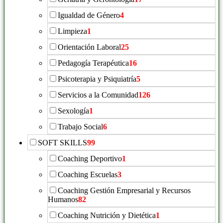
Igualdad de Género
4
Limpieza
1
Orientación Laboral
25
Pedagogía Terapéutica
16
Psicoterapia y Psiquiatría
5
Servicios a la Comunidad
126
Sexología
1
Trabajo Social
6
SOFT SKILLS
99
Coaching Deportivo
1
Coaching Escuelas
3
Coaching Gestión Empresarial y Recursos
Humanos
82
Coaching Nutrición y Dietética
1