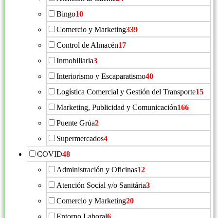
Bingo
10
Comercio y Marketing
339
Control de Almacén
17
Inmobiliaria
3
Interiorismo y Escaparatismo
40
Logística Comercial y Gestión del Transporte
15
Marketing, Publicidad y Comunicación
166
Puente Grúa
2
Supermercados
4
COVID
48
Administración y Oficinas
12
Atención Social y/o Sanitária
3
Comercio y Marketing
20
Entorno Laboral
6