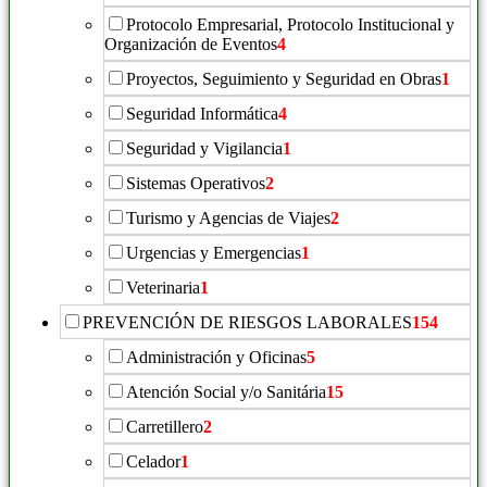
Protocolo Empresarial, Protocolo Institucional y
Organización de Eventos
4
Proyectos, Seguimiento y Seguridad en Obras
1
Seguridad Informática
4
Seguridad y Vigilancia
1
Sistemas Operativos
2
Turismo y Agencias de Viajes
2
Urgencias y Emergencias
1
Veterinaria
1
PREVENCIÓN DE RIESGOS LABORALES
154
Administración y Oficinas
5
Atención Social y/o Sanitária
15
Carretillero
2
Celador
1