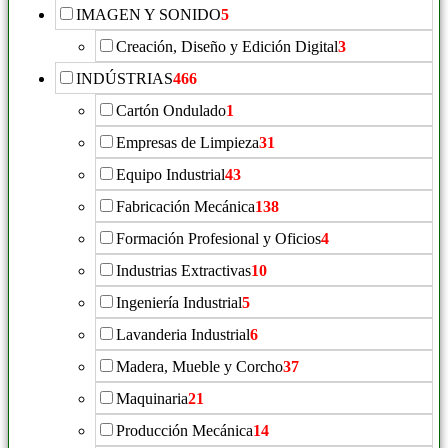
IMAGEN Y SONIDO
5
Creación, Diseño y Edición Digital
3
INDÚSTRIAS
466
Cartón Ondulado
1
Empresas de Limpieza
31
Equipo Industrial
43
Fabricación Mecánica
138
Formación Profesional y Oficios
4
Industrias Extractivas
10
Ingeniería Industrial
5
Lavanderia Industrial
6
Madera, Mueble y Corcho
37
Maquinaria
21
Producción Mecánica
14