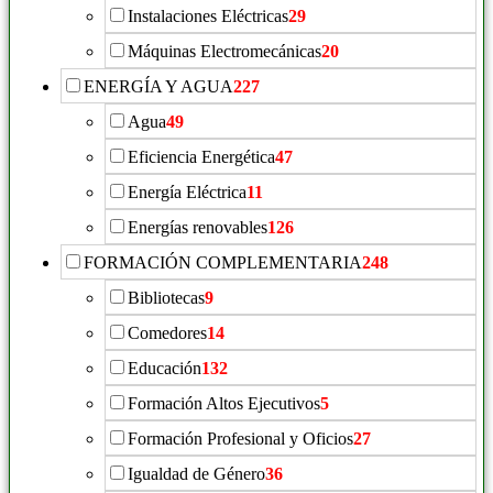
Instalaciones Eléctricas
29
Máquinas Electromecánicas
20
ENERGÍA Y AGUA
227
Agua
49
Eficiencia Energética
47
Energía Eléctrica
11
Energías renovables
126
FORMACIÓN COMPLEMENTARIA
248
Bibliotecas
9
Comedores
14
Educación
132
Formación Altos Ejecutivos
5
Formación Profesional y Oficios
27
Igualdad de Género
36