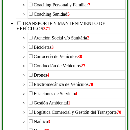
Coaching Personal y Familiar
7
Coaching Sanidad
5
TRANSPORTE Y MANTENIMIENTO DE
VEHÍCULOS
371
Atención Social y/o Sanitária
2
Bicicletas
3
Carrocería de Vehículos
38
Conducción de Vehículos
27
Drones
4
Electromecánica de Vehículos
70
Estaciones de Servicio
4
Gestión Ambiental
1
Logística Comercial y Gestión del Transporte
70
Naútica
3