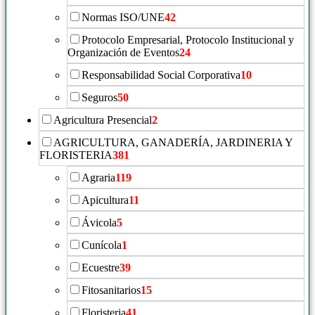
Normas ISO/UNE
42
Protocolo Empresarial, Protocolo Institucional y
Organización de Eventos
24
Responsabilidad Social Corporativa
10
Seguros
50
Agricultura Presencial
2
AGRICULTURA, GANADERÍA, JARDINERIA Y
FLORISTERIA
381
Agraria
119
Apicultura
11
Ávicola
5
Cunícola
1
Ecuestre
39
Fitosanitarios
15
Floristeria
41