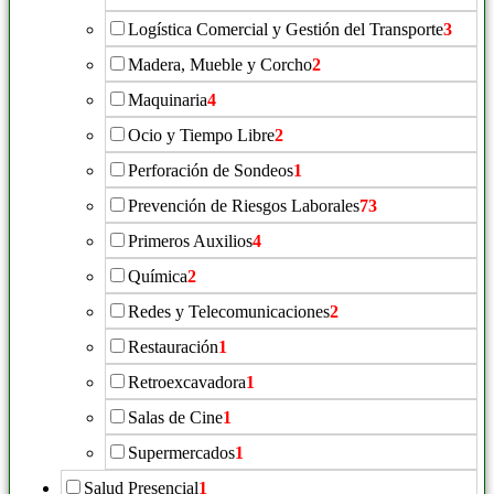
Logística Comercial y Gestión del Transporte
3
Madera, Mueble y Corcho
2
Maquinaria
4
Ocio y Tiempo Libre
2
Perforación de Sondeos
1
Prevención de Riesgos Laborales
73
Primeros Auxilios
4
Química
2
Redes y Telecomunicaciones
2
Restauración
1
Retroexcavadora
1
Salas de Cine
1
Supermercados
1
Salud Presencial
1