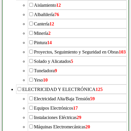
Aislamiento
12
Albañilería
76
Cantería
12
Minería
2
Pintura
14
Proyectos, Seguimiento y Seguridad en Obras
103
Solado y Alicatados
5
Tuneladora
9
Yeso
10
ELECTRICIDAD Y ELECTRÓNICA
125
Electricidad Alta/Baja Tensión
59
Equipos Electrónicos
17
Instalaciones Eléctricas
29
Máquinas Electromecánicas
20