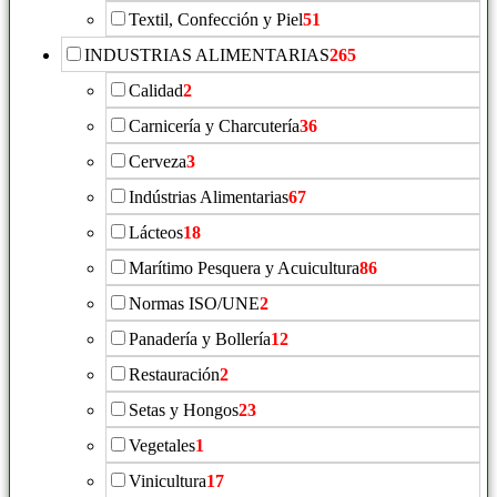
Textil, Confección y Piel
51
INDUSTRIAS ALIMENTARIAS
265
Calidad
2
Carnicería y Charcutería
36
Cerveza
3
Indústrias Alimentarias
67
Lácteos
18
Marítimo Pesquera y Acuicultura
86
Normas ISO/UNE
2
Panadería y Bollería
12
Restauración
2
Setas y Hongos
23
Vegetales
1
Vinicultura
17