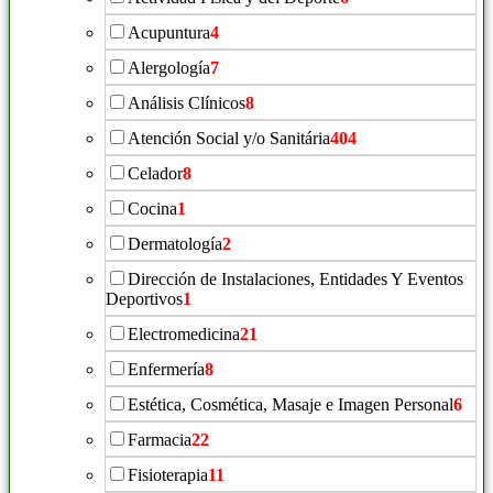
Acupuntura
4
Alergología
7
Análisis Clínicos
8
Atención Social y/o Sanitária
404
Celador
8
Cocina
1
Dermatología
2
Dirección de Instalaciones, Entidades Y Eventos
Deportivos
1
Electromedicina
21
Enfermería
8
Estética, Cosmética, Masaje e Imagen Personal
6
Farmacia
22
Fisioterapia
11