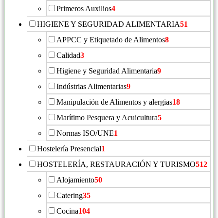
Primeros Auxilios
4
HIGIENE Y SEGURIDAD ALIMENTARIA
51
APPCC y Etiquetado de Alimentos
8
Calidad
3
Higiene y Seguridad Alimentaria
9
Indústrias Alimentarias
9
Manipulación de Alimentos y alergias
18
Marítimo Pesquera y Acuicultura
5
Normas ISO/UNE
1
Hostelería Presencial
1
HOSTELERÍA, RESTAURACIÓN Y TURISMO
512
Alojamiento
50
Catering
35
Cocina
104