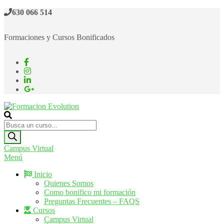
Saltar
630 066 514
al
contenido
Formaciones y Cursos Bonificados
Formacion Evolution
Cursos de formación continua
Búsqueda
de
productos
Campus Virtual
Menú
Inicio
Quienes Somos
Como bonifico mi formación
Preguntas Frecuentes – FAQS
Cursos
Campus Virtual