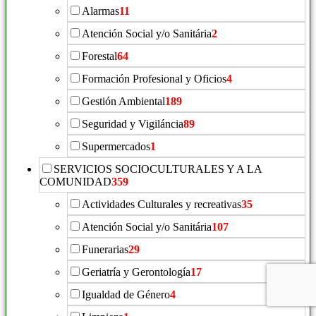
Alarmas
11
Atención Social y/o Sanitária
2
Forestal
64
Formación Profesional y Oficios
4
Gestión Ambiental
189
Seguridad y Vigiláncia
89
Supermercados
1
SERVICIOS SOCIOCULTURALES Y A LA
COMUNIDAD
359
Actividades Culturales y recreativas
35
Atención Social y/o Sanitária
107
Funerarias
29
Geriatría y Gerontología
17
Igualdad de Género
4