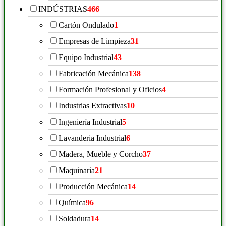
INDÚSTRIAS
466
Cartón Ondulado
1
Empresas de Limpieza
31
Equipo Industrial
43
Fabricación Mecánica
138
Formación Profesional y Oficios
4
Industrias Extractivas
10
Ingeniería Industrial
5
Lavanderia Industrial
6
Madera, Mueble y Corcho
37
Maquinaria
21
Producción Mecánica
14
Química
96
Soldadura
14