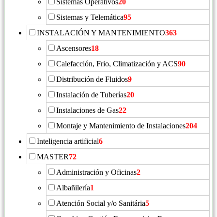
Sistemas Operativos
20
Sistemas y Telemática
95
INSTALACIÓN Y MANTENIMIENTO
363
Ascensores
18
Calefacción, Frio, Climatización y ACS
90
Distribución de Fluidos
9
Instalación de Tuberías
20
Instalaciones de Gas
22
Montaje y Mantenimiento de Instalaciones
204
Inteligencia artificial
6
MASTER
72
Administración y Oficinas
2
Albañilería
1
Atención Social y/o Sanitária
5