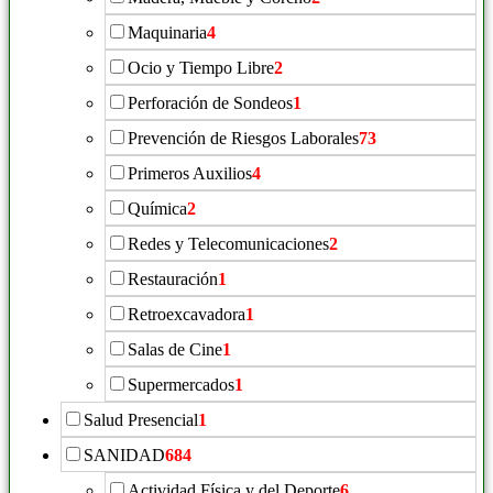
Maquinaria
4
Ocio y Tiempo Libre
2
Perforación de Sondeos
1
Prevención de Riesgos Laborales
73
Primeros Auxilios
4
Química
2
Redes y Telecomunicaciones
2
Restauración
1
Retroexcavadora
1
Salas de Cine
1
Supermercados
1
Salud Presencial
1
SANIDAD
684
Actividad Física y del Deporte
6