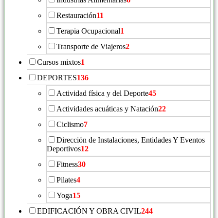
Restauración
11
Terapia Ocupacional
1
Transporte de Viajeros
2
Cursos mixtos
1
DEPORTES
136
Actividad física y del Deporte
45
Actividades acuáticas y Natación
22
Ciclismo
7
Dirección de Instalaciones, Entidades Y Eventos
Deportivos
12
Fitness
30
Pilates
4
Yoga
15
EDIFICACIÓN Y OBRA CIVIL
244