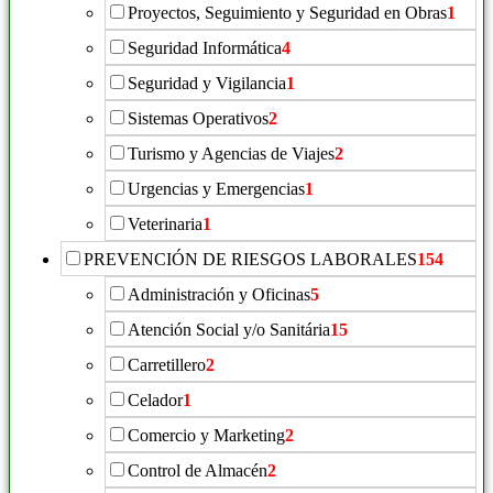
Proyectos, Seguimiento y Seguridad en Obras
1
Seguridad Informática
4
Seguridad y Vigilancia
1
Sistemas Operativos
2
Turismo y Agencias de Viajes
2
Urgencias y Emergencias
1
Veterinaria
1
PREVENCIÓN DE RIESGOS LABORALES
154
Administración y Oficinas
5
Atención Social y/o Sanitária
15
Carretillero
2
Celador
1
Comercio y Marketing
2
Control de Almacén
2