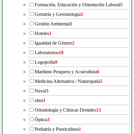
Formación, Educación y Orientación Laboral
5
Geriatría y Gerontología
5
Gestión Ambiental
1
Hoteles
1
Igualdad de Género
2
Laboratorios
18
Logopedia
9
Marítimo Pesquera y Acuicultura
6
Medicina Alternativa / Naturopatía
5
Naval
3
obra
1
Odontología y Clínicas Dentales
13
Óptica
3
Pediatría y Puericultura
1