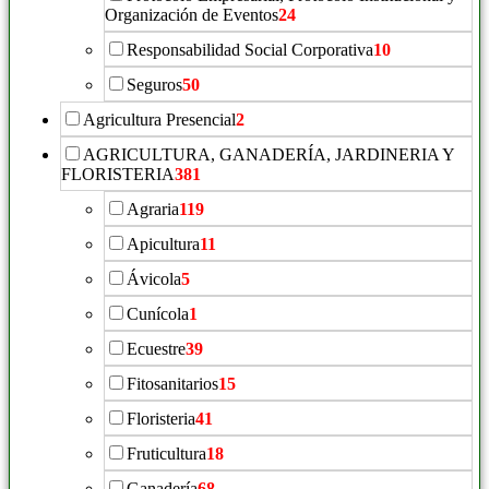
Organización de Eventos
24
Responsabilidad Social Corporativa
10
Seguros
50
Agricultura Presencial
2
AGRICULTURA, GANADERÍA, JARDINERIA Y
FLORISTERIA
381
Agraria
119
Apicultura
11
Ávicola
5
Cunícola
1
Ecuestre
39
Fitosanitarios
15
Floristeria
41
Fruticultura
18
Ganadería
68