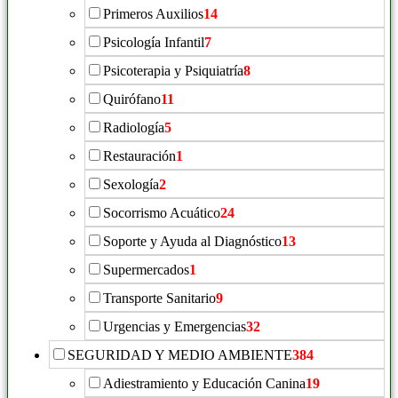
Primeros Auxilios
14
Psicología Infantil
7
Psicoterapia y Psiquiatría
8
Quirófano
11
Radiología
5
Restauración
1
Sexología
2
Socorrismo Acuático
24
Soporte y Ayuda al Diagnóstico
13
Supermercados
1
Transporte Sanitario
9
Urgencias y Emergencias
32
SEGURIDAD Y MEDIO AMBIENTE
384
Adiestramiento y Educación Canina
19