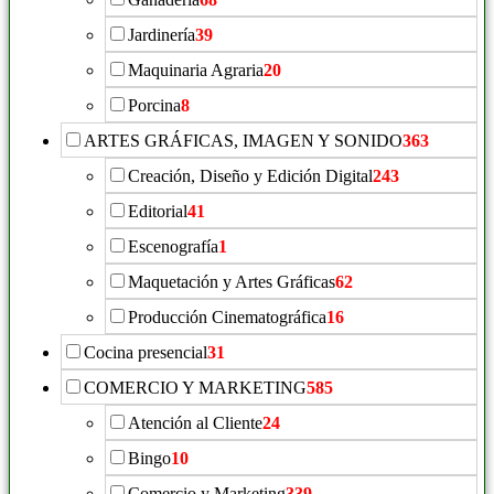
Jardinería
39
Maquinaria Agraria
20
Porcina
8
ARTES GRÁFICAS, IMAGEN Y SONIDO
363
Creación, Diseño y Edición Digital
243
Editorial
41
Escenografía
1
Maquetación y Artes Gráficas
62
Producción Cinematográfica
16
Cocina presencial
31
COMERCIO Y MARKETING
585
Atención al Cliente
24
Bingo
10
Comercio y Marketing
339