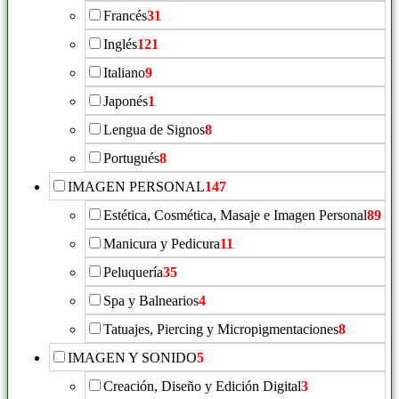
Francés
31
Inglés
121
Italiano
9
Japonés
1
Lengua de Signos
8
Portugués
8
IMAGEN PERSONAL
147
Estética, Cosmética, Masaje e Imagen Personal
89
Manicura y Pedicura
11
Peluquería
35
Spa y Balnearios
4
Tatuajes, Piercing y Micropigmentaciones
8
IMAGEN Y SONIDO
5
Creación, Diseño y Edición Digital
3