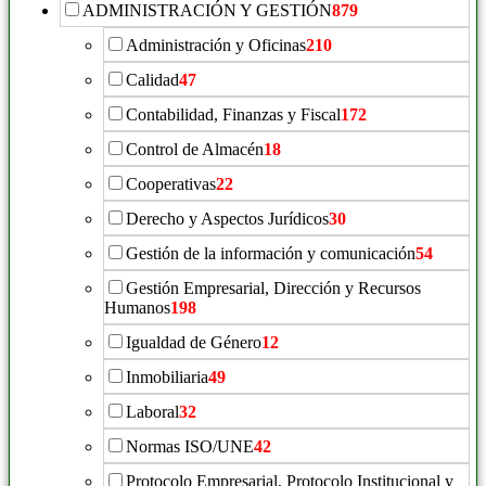
ADMINISTRACIÓN Y GESTIÓN
879
Administración y Oficinas
210
Calidad
47
Contabilidad, Finanzas y Fiscal
172
Control de Almacén
18
Cooperativas
22
Derecho y Aspectos Jurídicos
30
Gestión de la información y comunicación
54
Gestión Empresarial, Dirección y Recursos
Humanos
198
Igualdad de Género
12
Inmobiliaria
49
Laboral
32
Normas ISO/UNE
42
Protocolo Empresarial, Protocolo Institucional y