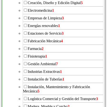
Creación, Diseño y Edición Digital
5
Electromedicina
1
Empresas de Limpieza
3
Energías renovables
1
Estaciones de Servicio
3
Fabricación Mecánica
4
Farmacia
2
Fisioterapia
1
Gestión Ambiental
7
Industrias Extractivas
1
Instalación de Tuberías
1
Instalación, Mantenimiento y Fabricación
Mecánica
5
Logística Comercial y Gestión del Transporte
3
Madera, Mueble y Corcho
2