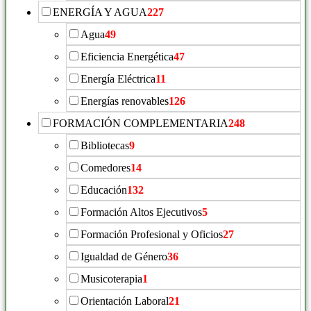
ENERGÍA Y AGUA
227
Agua
49
Eficiencia Energética
47
Energía Eléctrica
11
Energías renovables
126
FORMACIÓN COMPLEMENTARIA
248
Bibliotecas
9
Comedores
14
Educación
132
Formación Altos Ejecutivos
5
Formación Profesional y Oficios
27
Igualdad de Género
36
Musicoterapia
1
Orientación Laboral
21