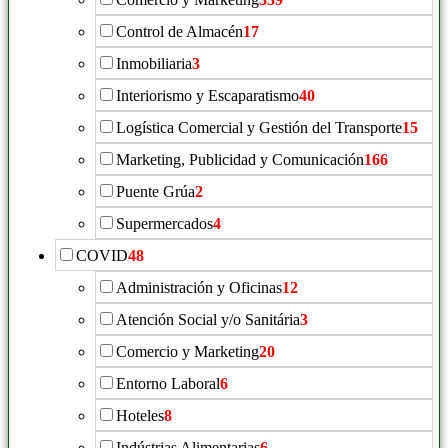
Control de Almacén
17
Inmobiliaria
3
Interiorismo y Escaparatismo
40
Logística Comercial y Gestión del Transporte
15
Marketing, Publicidad y Comunicación
166
Puente Grúa
2
Supermercados
4
COVID
48
Administración y Oficinas
12
Atención Social y/o Sanitária
3
Comercio y Marketing
20
Entorno Laboral
6
Hoteles
8
Indústrias Alimentarias
6