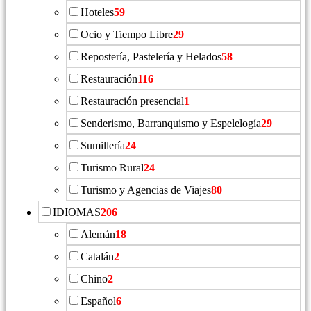
Hoteles
59
Ocio y Tiempo Libre
29
Repostería, Pastelería y Helados
58
Restauración
116
Restauración presencial
1
Senderismo, Barranquismo y Espelelogía
29
Sumillería
24
Turismo Rural
24
Turismo y Agencias de Viajes
80
IDIOMAS
206
Alemán
18
Catalán
2
Chino
2
Español
6