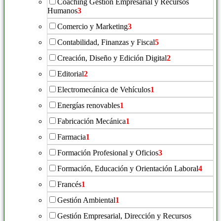
Coaching Gestión Empresarial y Recursos
Humanos
3
Comercio y Marketing
3
Contabilidad, Finanzas y Fiscal
5
Creación, Diseño y Edición Digital
2
Editorial
2
Electromecánica de Vehículos
1
Energías renovables
1
Fabricación Mecánica
1
Farmacia
1
Formación Profesional y Oficios
3
Formación, Educación y Orientación Laboral
4
Francés
1
Gestión Ambiental
1
Gestión Empresarial, Dirección y Recursos