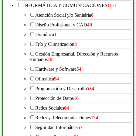
INFORMÁTICA Y COMUNICACIONES
1111
Atención Social y/o Sanitária
6
Diseño Profesional y CAD
49
Domótica
1
Frío y Climatización
3
Gestión Empresarial, Dirección y Recursos
Humanos
19
Hardware y Software
54
Ofimática
94
Programación y Desarrollo
534
Protección de Datos
16
Redes Sociales
64
Redes y Telecomunicaciones
124
Seguridad Informática
57