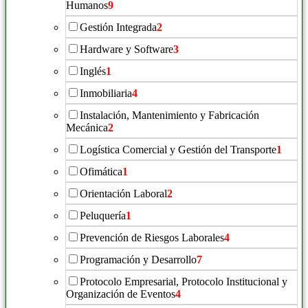
Humanos
9
Gestión Integrada
2
Hardware y Software
3
Inglés
1
Inmobiliaria
4
Instalación, Mantenimiento y Fabricación
Mecánica
2
Logística Comercial y Gestión del Transporte
1
Ofimática
1
Orientación Laboral
2
Peluquería
1
Prevención de Riesgos Laborales
4
Programación y Desarrollo
7
Protocolo Empresarial, Protocolo Institucional y
Organización de Eventos
4