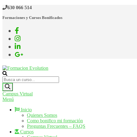
Saltar
630 066 514
al
Formaciones y Cursos Bonificados
contenido
Formacion Evolution
Cursos de formación continua
Búsqueda
de
productos
Campus Virtual
Menú
Inicio
Quienes Somos
Como bonifico mi formación
Preguntas Frecuentes – FAQS
Cursos