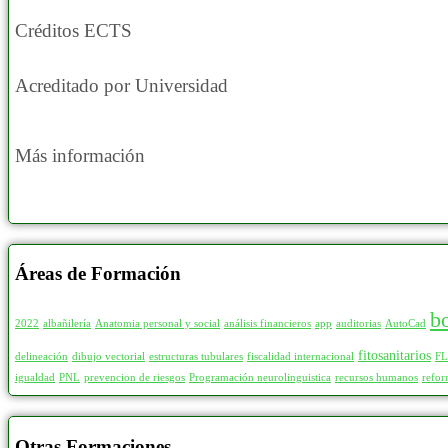
Créditos ECTS
Acreditado por Universidad
Más información
Áreas de Formación
b
2022
albañilería
Anatomia personal y social
análisis financieros
app
auditorias
AutoCad
fitosanitarios
delineación
dibujo vectorial
estructuras tubulares
fiscalidad internacional
F
igualdad
PNL
prevencion de riesgos
Programación neurolinguistica
recursos humanos
refor
Otras Formaciones