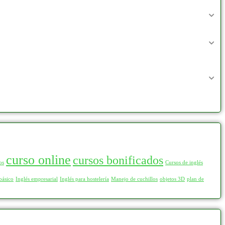
curso online
cursos bonificados
os
Cursos de inglés
básico
Inglés empresarial
Inglés para hostelería
Manejo de cuchillos
objetos 3D
plan de