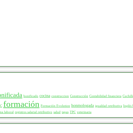
onificada
cocina
bonificado
construccion
Construcción
Contabilidad financiera
Cuchill
formación
honmologada
LC
Formación Evolution
igualdad retributiva
Inglés 
ma laboral
registros salarial retributivo
salud
tapas
TPC
veterinaria