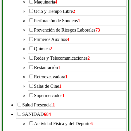
Maquinaria
4
Ocio y Tiempo Libre
2
Perforación de Sondeos
1
Prevención de Riesgos Laborales
73
Primeros Auxilios
4
Química
2
Redes y Telecomunicaciones
2
Restauración
1
Retroexcavadora
1
Salas de Cine
1
Supermercados
1
Salud Presencial
1
SANIDAD
684
Actividad Física y del Deporte
6