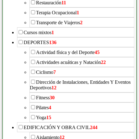
Restauración
11
Terapia Ocupacional
1
Transporte de Viajeros
2
Cursos mixtos
1
DEPORTES
136
Actividad física y del Deporte
45
Actividades acuáticas y Natación
22
Ciclismo
7
Dirección de Instalaciones, Entidades Y Eventos
Deportivos
12
Fitness
30
Pilates
4
Yoga
15
EDIFICACIÓN Y OBRA CIVIL
244
Aislamiento
12