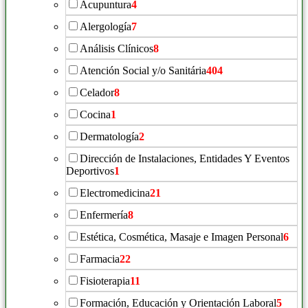
Acupuntura
4
Alergología
7
Análisis Clínicos
8
Atención Social y/o Sanitária
404
Celador
8
Cocina
1
Dermatología
2
Dirección de Instalaciones, Entidades Y Eventos
Deportivos
1
Electromedicina
21
Enfermería
8
Estética, Cosmética, Masaje e Imagen Personal
6
Farmacia
22
Fisioterapia
11
Formación, Educación y Orientación Laboral
5