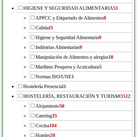
HIGIENE Y SEGURIDAD ALIMENTARIA
51
APPCC y Etiquetado de Alimentos
8
Calidad
3
Higiene y Seguridad Alimentaria
9
Indústrias Alimentarias
9
Manipulación de Alimentos y alergias
18
Marítimo Pesquera y Acuicultura
5
Normas ISO/UNE
1
Hostelería Presencial
1
HOSTELERÍA, RESTAURACIÓN Y TURISMO
512
Alojamiento
50
Catering
35
Cocina
104
Hoteles
59