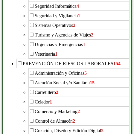
Seguridad Informática
4
Seguridad y Vigilancia
1
Sistemas Operativos
2
Turismo y Agencias de Viajes
2
Urgencias y Emergencias
1
Veterinaria
1
PREVENCIÓN DE RIESGOS LABORALES
154
Administración y Oficinas
5
Atención Social y/o Sanitária
15
Carretillero
2
Celador
1
Comercio y Marketing
2
Control de Almacén
2
Creación, Diseño y Edición Digital
5