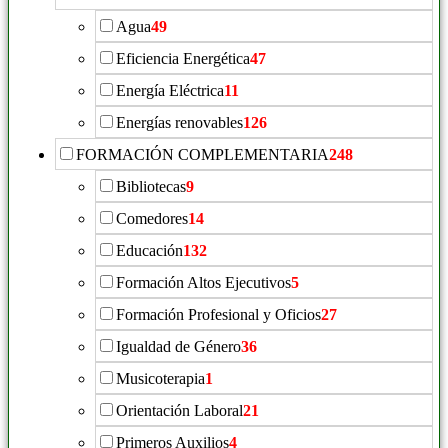
Agua
49
Eficiencia Energética
47
Energía Eléctrica
11
Energías renovables
126
FORMACIÓN COMPLEMENTARIA
248
Bibliotecas
9
Comedores
14
Educación
132
Formación Altos Ejecutivos
5
Formación Profesional y Oficios
27
Igualdad de Género
36
Musicoterapia
1
Orientación Laboral
21
Primeros Auxilios
4