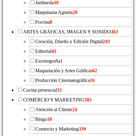
Jardinería
39
Maquinaria Agraria
20
Porcina
8
ARTES GRÁFICAS, IMAGEN Y SONIDO
363
Creación, Diseño y Edición Digital
243
Editorial
41
Escenografía
1
Maquetación y Artes Gráficas
62
Producción Cinematográfica
16
Cocina presencial
31
COMERCIO Y MARKETING
585
Atención al Cliente
24
Bingo
10
Comercio y Marketing
339