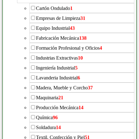
Cartón Ondulado
1
Empresas de Limpieza
31
Equipo Industrial
43
Fabricación Mecánica
138
Formación Profesional y Oficios
4
Industrias Extractivas
10
Ingeniería Industrial
5
Lavanderia Industrial
6
Madera, Mueble y Corcho
37
Maquinaria
21
Producción Mecánica
14
Química
96
Soldadura
14
Textil, Confección y Piel
51