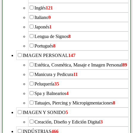
Inglés
121
Italiano
9
Japonés
1
Lengua de Signos
8
Portugués
8
IMAGEN PERSONAL
147
Estética, Cosmética, Masaje e Imagen Personal
89
Manicura y Pedicura
11
Peluquería
35
Spa y Balnearios
4
Tatuajes, Piercing y Micropigmentaciones
8
IMAGEN Y SONIDO
5
Creación, Diseño y Edición Digital
3
INDÚSTRIAS
466