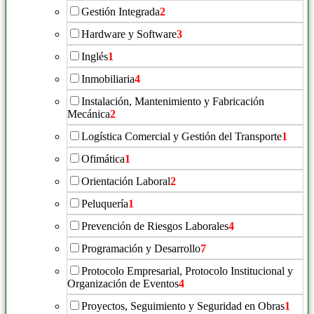
Gestión Integrada
2
Hardware y Software
3
Inglés
1
Inmobiliaria
4
Instalación, Mantenimiento y Fabricación
Mecánica
2
Logística Comercial y Gestión del Transporte
1
Ofimática
1
Orientación Laboral
2
Peluquería
1
Prevención de Riesgos Laborales
4
Programación y Desarrollo
7
Protocolo Empresarial, Protocolo Institucional y
Organización de Eventos
4
Proyectos, Seguimiento y Seguridad en Obras
1