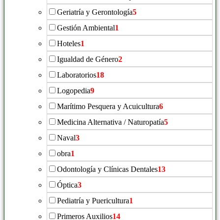
Geriatría y Gerontología
5
Gestión Ambiental
1
Hoteles
1
Igualdad de Género
2
Laboratorios
18
Logopedia
9
Marítimo Pesquera y Acuicultura
6
Medicina Alternativa / Naturopatía
5
Naval
3
obra
1
Odontología y Clínicas Dentales
13
Óptica
3
Pediatría y Puericultura
1
Primeros Auxilios
14