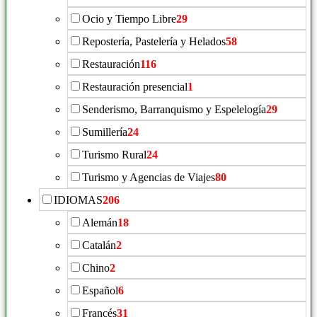
Ocio y Tiempo Libre
29
Repostería, Pastelería y Helados
58
Restauración
116
Restauración presencial
1
Senderismo, Barranquismo y Espelelogía
29
Sumillería
24
Turismo Rural
24
Turismo y Agencias de Viajes
80
IDIOMAS
206
Alemán
18
Catalán
2
Chino
2
Español
6
Francés
31