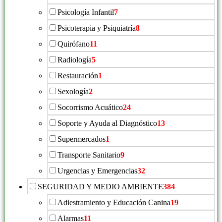
Psicología Infantil
7
Psicoterapia y Psiquiatría
8
Quirófano
11
Radiología
5
Restauración
1
Sexología
2
Socorrismo Acuático
24
Soporte y Ayuda al Diagnóstico
13
Supermercados
1
Transporte Sanitario
9
Urgencias y Emergencias
32
SEGURIDAD Y MEDIO AMBIENTE
384
Adiestramiento y Educación Canina
19
Alarmas
11