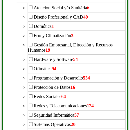
Atención Social y/o Sanitária
6
Diseño Profesional y CAD
49
Domótica
1
Frío y Climatización
3
Gestión Empresarial, Dirección y Recursos
Humanos
19
Hardware y Software
54
Ofimática
94
Programación y Desarrollo
534
Protección de Datos
16
Redes Sociales
64
Redes y Telecomunicaciones
124
Seguridad Informática
57
Sistemas Operativos
20