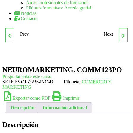
Áreas profesionales de formación
Píldoras formativas: Accede gratis!
Noticias
Contacto
Prev
Next
COMM102PO INBOUND
COMM126PO
BUSINESS STRATEGY
PLANIFICACIÓN
ESTRATÉGICA EN
NEUROMARKETING. COMM123PO
Preguntar sobre este curso
PUBLICIDAD
SKU:
EVOL-3236-iNO-B
Etiqueta:
COMERCIO Y
MARKETING
Exportar como PDF
Imprimir
Descripción
Información adicional
Descripción