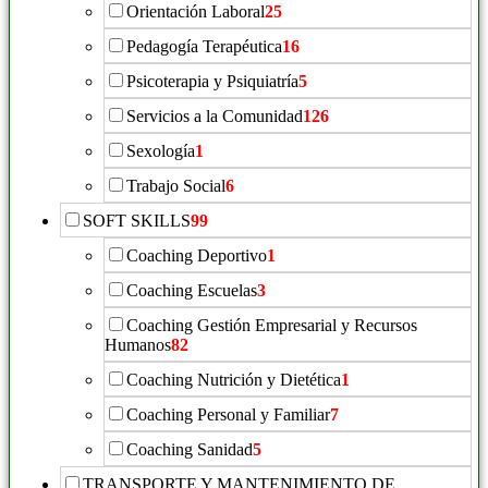
Orientación Laboral
25
Pedagogía Terapéutica
16
Psicoterapia y Psiquiatría
5
Servicios a la Comunidad
126
Sexología
1
Trabajo Social
6
SOFT SKILLS
99
Coaching Deportivo
1
Coaching Escuelas
3
Coaching Gestión Empresarial y Recursos
Humanos
82
Coaching Nutrición y Dietética
1
Coaching Personal y Familiar
7
Coaching Sanidad
5
TRANSPORTE Y MANTENIMIENTO DE