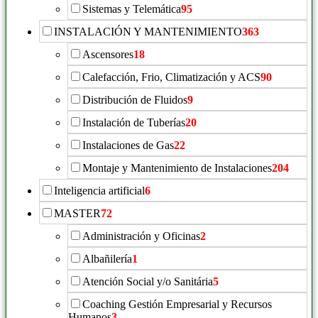
Sistemas y Telemática
95
INSTALACIÓN Y MANTENIMIENTO
363
Ascensores
18
Calefacción, Frio, Climatización y ACS
90
Distribución de Fluidos
9
Instalación de Tuberías
20
Instalaciones de Gas
22
Montaje y Mantenimiento de Instalaciones
204
Inteligencia artificial
6
MASTER
72
Administración y Oficinas
2
Albañilería
1
Atención Social y/o Sanitária
5
Coaching Gestión Empresarial y Recursos
Humanos
3