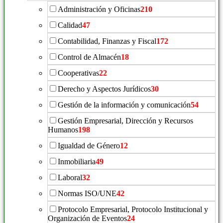
Administración y Oficinas
210
Calidad
47
Contabilidad, Finanzas y Fiscal
172
Control de Almacén
18
Cooperativas
22
Derecho y Aspectos Jurídicos
30
Gestión de la información y comunicación
54
Gestión Empresarial, Dirección y Recursos
Humanos
198
Igualdad de Género
12
Inmobiliaria
49
Laboral
32
Normas ISO/UNE
42
Protocolo Empresarial, Protocolo Institucional y
Organización de Eventos
24