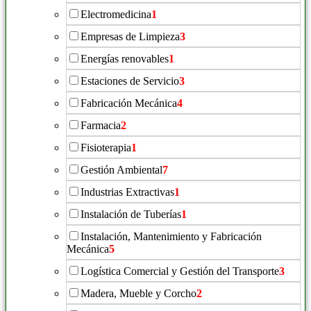
Electromedicina
1
Empresas de Limpieza
3
Energías renovables
1
Estaciones de Servicio
3
Fabricación Mecánica
4
Farmacia
2
Fisioterapia
1
Gestión Ambiental
7
Industrias Extractivas
1
Instalación de Tuberías
1
Instalación, Mantenimiento y Fabricación
Mecánica
5
Logística Comercial y Gestión del Transporte
3
Madera, Mueble y Corcho
2