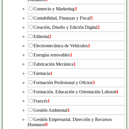
Comercio y Marketing
3
Contabilidad, Finanzas y Fiscal
5
Creación, Diseño y Edición Digital
2
Editorial
2
Electromecánica de Vehículos
1
Energías renovables
1
Fabricación Mecánica
1
Farmacia
1
Formación Profesional y Oficios
3
Formación, Educación y Orientación Laboral
4
Francés
1
Gestión Ambiental
1
Gestión Empresarial, Dirección y Recursos
Humanos
9