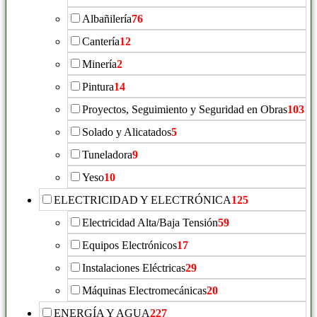
Albañilería
76
Cantería
12
Minería
2
Pintura
14
Proyectos, Seguimiento y Seguridad en Obras
103
Solado y Alicatados
5
Tuneladora
9
Yeso
10
ELECTRICIDAD Y ELECTRÓNICA
125
Electricidad Alta/Baja Tensión
59
Equipos Electrónicos
17
Instalaciones Eléctricas
29
Máquinas Electromecánicas
20
ENERGÍA Y AGUA
227