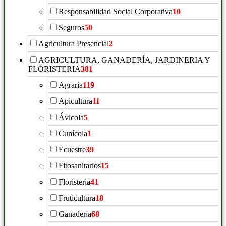
Responsabilidad Social Corporativa
10
Seguros
50
Agricultura Presencial
2
AGRICULTURA, GANADERÍA, JARDINERIA Y
FLORISTERIA
381
Agraria
119
Apicultura
11
Ávicola
5
Cunícola
1
Ecuestre
39
Fitosanitarios
15
Floristeria
41
Fruticultura
18
Ganadería
68