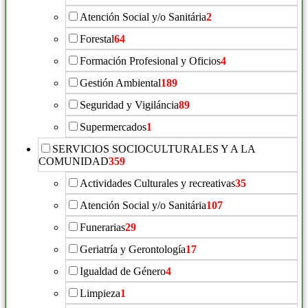
Atención Social y/o Sanitária
2
Forestal
64
Formación Profesional y Oficios
4
Gestión Ambiental
189
Seguridad y Vigiláncia
89
Supermercados
1
SERVICIOS SOCIOCULTURALES Y A LA
COMUNIDAD
359
Actividades Culturales y recreativas
35
Atención Social y/o Sanitária
107
Funerarias
29
Geriatría y Gerontología
17
Igualdad de Género
4
Limpieza
1