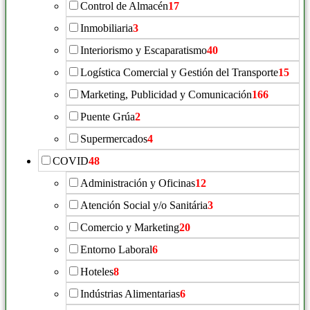
Control de Almacén
17
Inmobiliaria
3
Interiorismo y Escaparatismo
40
Logística Comercial y Gestión del Transporte
15
Marketing, Publicidad y Comunicación
166
Puente Grúa
2
Supermercados
4
COVID
48
Administración y Oficinas
12
Atención Social y/o Sanitária
3
Comercio y Marketing
20
Entorno Laboral
6
Hoteles
8
Indústrias Alimentarias
6