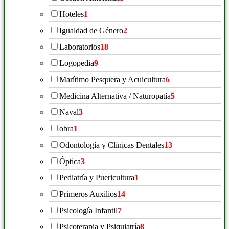
Hoteles
1
Igualdad de Género
2
Laboratorios
18
Logopedia
9
Marítimo Pesquera y Acuicultura
6
Medicina Alternativa / Naturopatía
5
Naval
3
obra
1
Odontología y Clínicas Dentales
13
Óptica
3
Pediatría y Puericultura
1
Primeros Auxilios
14
Psicología Infantil
7
Psicoterapia y Psiquiatría
8