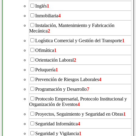
Inglés
1
Inmobiliaria
4
Instalación, Mantenimiento y Fabricación
Mecánica
2
Logística Comercial y Gestión del Transporte
1
Ofimática
1
Orientación Laboral
2
Peluquería
1
Prevención de Riesgos Laborales
4
Programación y Desarrollo
7
Protocolo Empresarial, Protocolo Institucional y
Organización de Eventos
4
Proyectos, Seguimiento y Seguridad en Obras
1
Seguridad Informática
4
Seguridad y Vigilancia
1