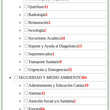
Quirófano
11
Radiología
5
Restauración
1
Sexología
2
Socorrismo Acuático
24
Soporte y Ayuda al Diagnóstico
13
Supermercados
1
Transporte Sanitario
9
Urgencias y Emergencias
32
SEGURIDAD Y MEDIO AMBIENTE
384
Adiestramiento y Educación Canina
19
Alarmas
11
Atención Social y/o Sanitária
2
Forestal
64