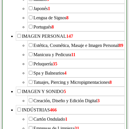
Japonés
1
Lengua de Signos
8
Portugués
8
IMAGEN PERSONAL
147
Estética, Cosmética, Masaje e Imagen Personal
89
Manicura y Pedicura
11
Peluquería
35
Spa y Balnearios
4
Tatuajes, Piercing y Micropigmentaciones
8
IMAGEN Y SONIDO
5
Creación, Diseño y Edición Digital
3
INDÚSTRIAS
466
Cartón Ondulado
1
Empresas de Limpieza
31