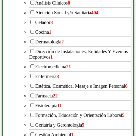
Análisis Clínicos
8
Atención Social y/o Sanitária
404
Celador
8
Cocina
1
Dermatología
2
Dirección de Instalaciones, Entidades Y Eventos
Deportivos
1
Electromedicina
21
Enfermería
8
Estética, Cosmética, Masaje e Imagen Personal
6
Farmacia
22
Fisioterapia
11
Formación, Educación y Orientación Laboral
5
Geriatría y Gerontología
5
Gestión Ambiental
1