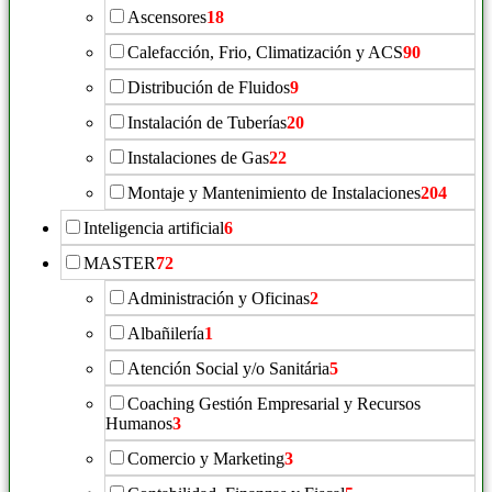
Ascensores
18
Calefacción, Frio, Climatización y ACS
90
Distribución de Fluidos
9
Instalación de Tuberías
20
Instalaciones de Gas
22
Montaje y Mantenimiento de Instalaciones
204
Inteligencia artificial
6
MASTER
72
Administración y Oficinas
2
Albañilería
1
Atención Social y/o Sanitária
5
Coaching Gestión Empresarial y Recursos
Humanos
3
Comercio y Marketing
3