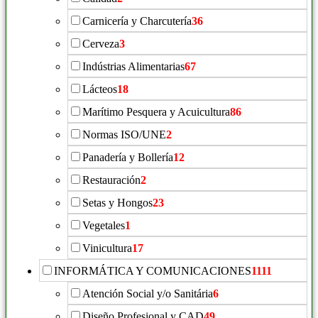
Carnicería y Charcutería
36
Cerveza
3
Indústrias Alimentarias
67
Lácteos
18
Marítimo Pesquera y Acuicultura
86
Normas ISO/UNE
2
Panadería y Bollería
12
Restauración
2
Setas y Hongos
23
Vegetales
1
Vinicultura
17
INFORMÁTICA Y COMUNICACIONES
1111
Atención Social y/o Sanitária
6
Diseño Profesional y CAD
49