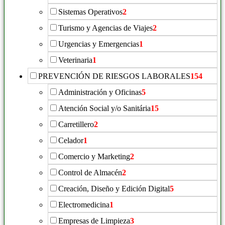
Sistemas Operativos
2
Turismo y Agencias de Viajes
2
Urgencias y Emergencias
1
Veterinaria
1
PREVENCIÓN DE RIESGOS LABORALES
154
Administración y Oficinas
5
Atención Social y/o Sanitária
15
Carretillero
2
Celador
1
Comercio y Marketing
2
Control de Almacén
2
Creación, Diseño y Edición Digital
5
Electromedicina
1
Empresas de Limpieza
3