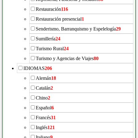
Restauración
116
Restauración presencial
1
Senderismo, Barranquismo y Espelelogía
29
Sumillería
24
Turismo Rural
24
Turismo y Agencias de Viajes
80
IDIOMAS
206
Alemán
18
Catalán
2
Chino
2
Español
6
Francés
31
Inglés
121
Italiano
9