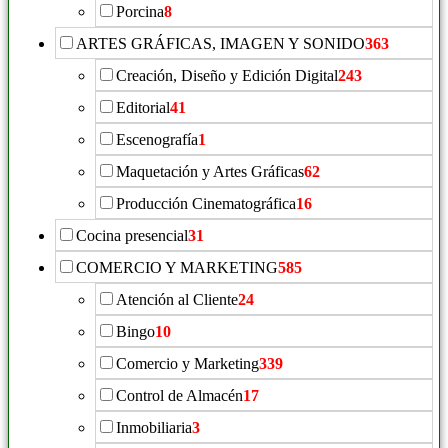
Porcina
8
ARTES GRÁFICAS, IMAGEN Y SONIDO
363
Creación, Diseño y Edición Digital
243
Editorial
41
Escenografía
1
Maquetación y Artes Gráficas
62
Producción Cinematográfica
16
Cocina presencial
31
COMERCIO Y MARKETING
585
Atención al Cliente
24
Bingo
10
Comercio y Marketing
339
Control de Almacén
17
Inmobiliaria
3