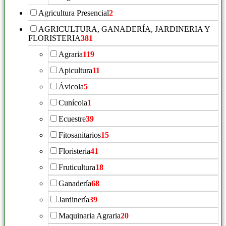
Agricultura Presencial
2
AGRICULTURA, GANADERÍA, JARDINERIA Y
FLORISTERIA
381
Agraria
119
Apicultura
11
Ávicola
5
Cunícola
1
Ecuestre
39
Fitosanitarios
15
Floristeria
41
Fruticultura
18
Ganadería
68
Jardinería
39
Maquinaria Agraria
20