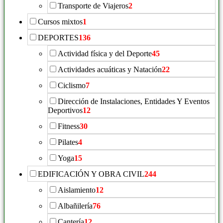
Transporte de Viajeros
2
Cursos mixtos
1
DEPORTES
136
Actividad física y del Deporte
45
Actividades acuáticas y Natación
22
Ciclismo
7
Dirección de Instalaciones, Entidades Y Eventos
Deportivos
12
Fitness
30
Pilates
4
Yoga
15
EDIFICACIÓN Y OBRA CIVIL
244
Aislamiento
12
Albañilería
76
Cantería
12