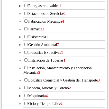
Energías renovables
1
Estaciones de Servicio
3
Fabricación Mecánica
4
Farmacia
2
Fisioterapia
1
Gestión Ambiental
7
Industrias Extractivas
1
Instalación de Tuberías
1
Instalación, Mantenimiento y Fabricación
Mecánica
5
Logística Comercial y Gestión del Transporte
3
Madera, Mueble y Corcho
2
Maquinaria
4
Ocio y Tiempo Libre
2