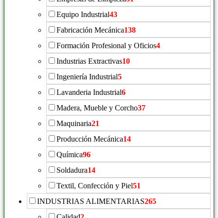
Equipo Industrial
43
Fabricación Mecánica
138
Formación Profesional y Oficios
4
Industrias Extractivas
10
Ingeniería Industrial
5
Lavanderia Industrial
6
Madera, Mueble y Corcho
37
Maquinaria
21
Producción Mecánica
14
Química
96
Soldadura
14
Textil, Confección y Piel
51
INDUSTRIAS ALIMENTARIAS
265
Calidad
2