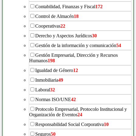
Contabilidad, Finanzas y Fiscal
172
Control de Almacén
18
Cooperativas
22
Derecho y Aspectos Jurídicos
30
Gestión de la información y comunicación
54
Gestión Empresarial, Dirección y Recursos
Humanos
198
Igualdad de Género
12
Inmobiliaria
49
Laboral
32
Normas ISO/UNE
42
Protocolo Empresarial, Protocolo Institucional y
Organización de Eventos
24
Responsabilidad Social Corporativa
10
Seguros
50