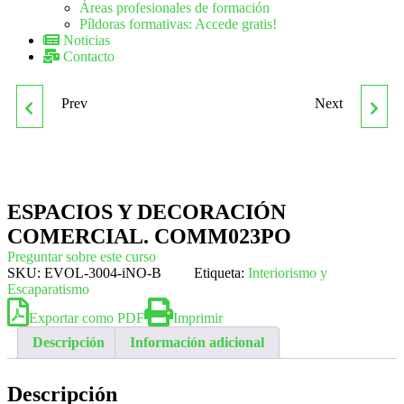
Áreas profesionales de formación
Píldoras formativas: Accede gratis!
Noticias
Contacto
Prev
Next
COMM001PO ANALÍTICA
COMM024PO PLAN DE
WEB PARA MEDIR
MARKETING PARA
RESULTADOS DE
EMPRENDEDORES:
ESPACIOS Y DECORACIÓN
COMERCIAL. COMM023PO
MARKETING
COMERCIALIZACIÓN Y
Preguntar sobre este curso
SKU:
EVOL-3004-iNO-B
Etiqueta:
Interiorismo y
PREVISIÓN DE VENTAS
Escaparatismo
Exportar como PDF
Imprimir
Descripción
Información adicional
Descripción