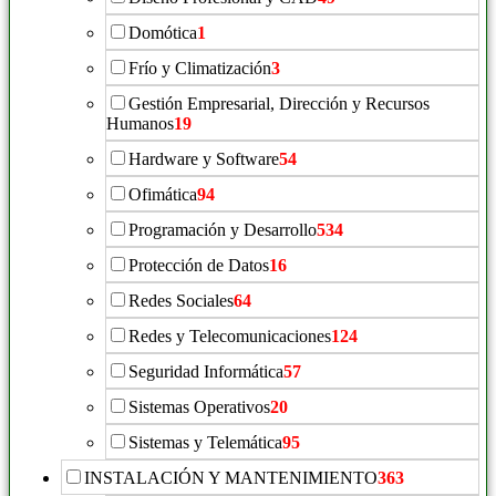
Domótica
1
Frío y Climatización
3
Gestión Empresarial, Dirección y Recursos
Humanos
19
Hardware y Software
54
Ofimática
94
Programación y Desarrollo
534
Protección de Datos
16
Redes Sociales
64
Redes y Telecomunicaciones
124
Seguridad Informática
57
Sistemas Operativos
20
Sistemas y Telemática
95
INSTALACIÓN Y MANTENIMIENTO
363