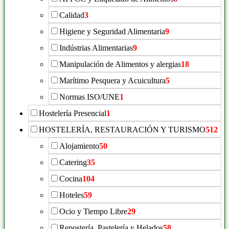
Calidad
3
Higiene y Seguridad Alimentaria
9
Indústrias Alimentarias
9
Manipulación de Alimentos y alergias
18
Marítimo Pesquera y Acuicultura
5
Normas ISO/UNE
1
Hostelería Presencial
1
HOSTELERÍA, RESTAURACIÓN Y TURISMO
512
Alojamiento
50
Catering
35
Cocina
104
Hoteles
59
Ocio y Tiempo Libre
29
Repostería, Pastelería y Helados
58