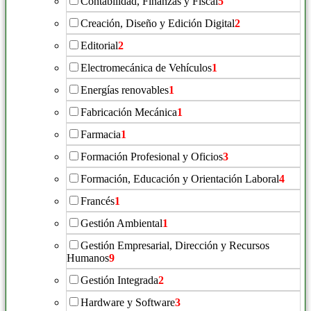
Contabilidad, Finanzas y Fiscal
5
Creación, Diseño y Edición Digital
2
Editorial
2
Electromecánica de Vehículos
1
Energías renovables
1
Fabricación Mecánica
1
Farmacia
1
Formación Profesional y Oficios
3
Formación, Educación y Orientación Laboral
4
Francés
1
Gestión Ambiental
1
Gestión Empresarial, Dirección y Recursos
Humanos
9
Gestión Integrada
2
Hardware y Software
3