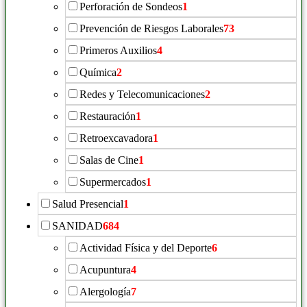
Perforación de Sondeos
1
Prevención de Riesgos Laborales
73
Primeros Auxilios
4
Química
2
Redes y Telecomunicaciones
2
Restauración
1
Retroexcavadora
1
Salas de Cine
1
Supermercados
1
Salud Presencial
1
SANIDAD
684
Actividad Física y del Deporte
6
Acupuntura
4
Alergología
7