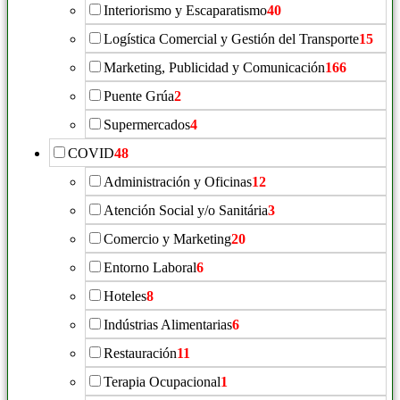
Interiorismo y Escaparatismo
40
Logística Comercial y Gestión del Transporte
15
Marketing, Publicidad y Comunicación
166
Puente Grúa
2
Supermercados
4
COVID
48
Administración y Oficinas
12
Atención Social y/o Sanitária
3
Comercio y Marketing
20
Entorno Laboral
6
Hoteles
8
Indústrias Alimentarias
6
Restauración
11
Terapia Ocupacional
1