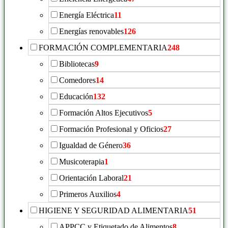
Energía Eléctrica
11
Energías renovables
126
FORMACIÓN COMPLEMENTARIA
248
Bibliotecas
9
Comedores
14
Educación
132
Formación Altos Ejecutivos
5
Formación Profesional y Oficios
27
Igualdad de Género
36
Musicoterapia
1
Orientación Laboral
21
Primeros Auxilios
4
HIGIENE Y SEGURIDAD ALIMENTARIA
51
APPCC y Etiquetado de Alimentos
8