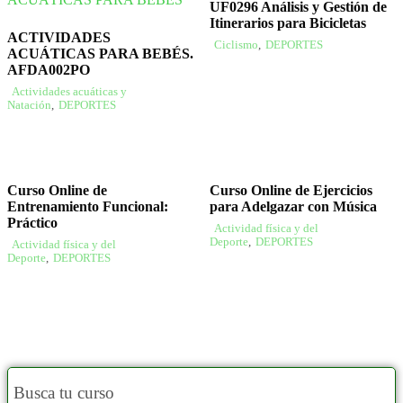
UF0296 Análisis y Gestión de
Itinerarios para Bicicletas
ACTIVIDADES
Ciclismo
,
DEPORTES
ACUÁTICAS PARA BEBÉS.
AFDA002PO
Actividades acuáticas y
Natación
,
DEPORTES
Curso Online de
Curso Online de Ejercicios
Entrenamiento Funcional:
para Adelgazar con Música
Práctico
Actividad física y del
Deporte
,
DEPORTES
Actividad física y del
Deporte
,
DEPORTES
Busca tu curso