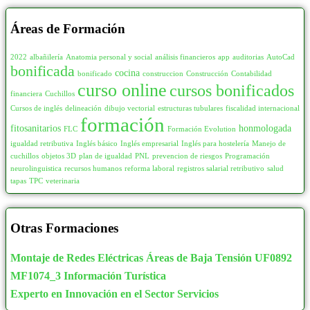
Áreas de Formación
2022
albañilería
Anatomia personal y social
análisis financieros
app
auditorias
AutoCad
bonificada
cocina
bonificado
construccion
Construcción
Contabilidad
curso online
cursos bonificados
financiera
Cuchillos
Cursos de inglés
delineación
dibujo vectorial
estructuras tubulares
fiscalidad internacional
formación
fitosanitarios
honmologada
FLC
Formación Evolution
igualdad retributiva
Inglés básico
Inglés empresarial
Inglés para hostelería
Manejo de
cuchillos
objetos 3D
plan de igualdad
PNL
prevencion de riesgos
Programación
neurolinguistica
recursos humanos
reforma laboral
registros salarial retributivo
salud
tapas
TPC
veterinaria
Otras Formaciones
Montaje de Redes Eléctricas Áreas de Baja Tensión UF0892
MF1074_3 Información Turística
Experto en Innovación en el Sector Servicios