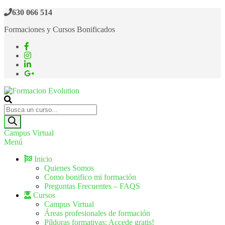
630 066 514
Formaciones y Cursos Bonificados
Formacion Evolution
Cursos de formación continua
Campus Virtual
Menú
Inicio
Quienes Somos
Como bonifico mi formación
Preguntas Frecuentes – FAQS
Cursos
Campus Virtual
Áreas profesionales de formación
Píldoras formativas: Accede gratis!