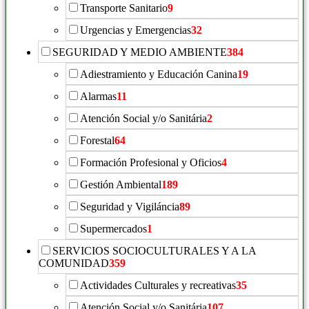
Transporte Sanitario
9
Urgencias y Emergencias
32
SEGURIDAD Y MEDIO AMBIENTE
384
Adiestramiento y Educación Canina
19
Alarmas
11
Atención Social y/o Sanitária
2
Forestal
64
Formación Profesional y Oficios
4
Gestión Ambiental
189
Seguridad y Vigiláncia
89
Supermercados
1
SERVICIOS SOCIOCULTURALES Y A LA
COMUNIDAD
359
Actividades Culturales y recreativas
35
Atención Social y/o Sanitária
107