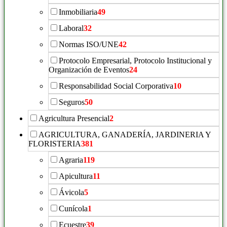
Inmobiliaria
49
Laboral
32
Normas ISO/UNE
42
Protocolo Empresarial, Protocolo Institucional y
Organización de Eventos
24
Responsabilidad Social Corporativa
10
Seguros
50
Agricultura Presencial
2
AGRICULTURA, GANADERÍA, JARDINERIA Y
FLORISTERIA
381
Agraria
119
Apicultura
11
Ávicola
5
Cunícola
1
Ecuestre
39