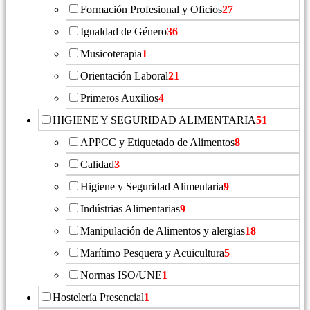
Formación Profesional y Oficios
27
Igualdad de Género
36
Musicoterapia
1
Orientación Laboral
21
Primeros Auxilios
4
HIGIENE Y SEGURIDAD ALIMENTARIA
51
APPCC y Etiquetado de Alimentos
8
Calidad
3
Higiene y Seguridad Alimentaria
9
Indústrias Alimentarias
9
Manipulación de Alimentos y alergias
18
Marítimo Pesquera y Acuicultura
5
Normas ISO/UNE
1
Hostelería Presencial
1