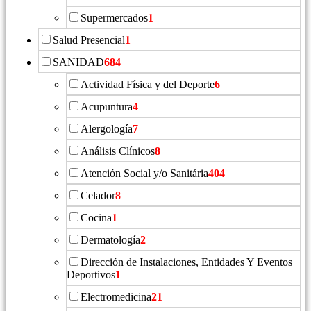
Supermercados
1
Salud Presencial
1
SANIDAD
684
Actividad Física y del Deporte
6
Acupuntura
4
Alergología
7
Análisis Clínicos
8
Atención Social y/o Sanitária
404
Celador
8
Cocina
1
Dermatología
2
Dirección de Instalaciones, Entidades Y Eventos
Deportivos
1
Electromedicina
21