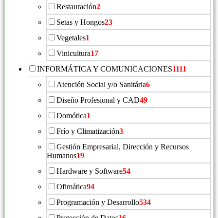
Restauración
2
Setas y Hongos
23
Vegetales
1
Vinicultura
17
INFORMÁTICA Y COMUNICACIONES
1111
Atención Social y/o Sanitária
6
Diseño Profesional y CAD
49
Domótica
1
Frío y Climatización
3
Gestión Empresarial, Dirección y Recursos
Humanos
19
Hardware y Software
54
Ofimática
94
Programación y Desarrollo
534
Protección de Datos
16