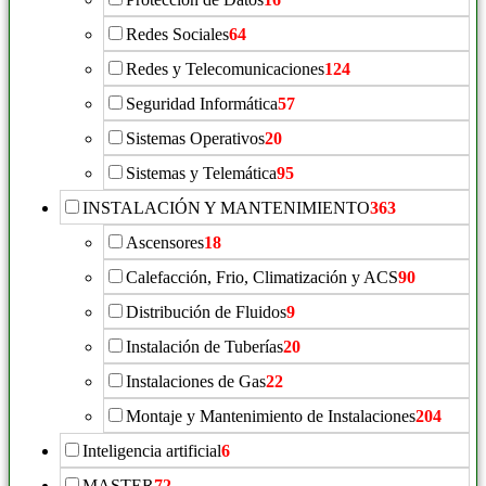
Redes Sociales
64
Redes y Telecomunicaciones
124
Seguridad Informática
57
Sistemas Operativos
20
Sistemas y Telemática
95
INSTALACIÓN Y MANTENIMIENTO
363
Ascensores
18
Calefacción, Frio, Climatización y ACS
90
Distribución de Fluidos
9
Instalación de Tuberías
20
Instalaciones de Gas
22
Montaje y Mantenimiento de Instalaciones
204
Inteligencia artificial
6
MASTER
72