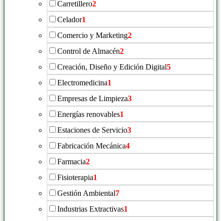
Carretillero
2
Celador
1
Comercio y Marketing
2
Control de Almacén
2
Creación, Diseño y Edición Digital
5
Electromedicina
1
Empresas de Limpieza
3
Energías renovables
1
Estaciones de Servicio
3
Fabricación Mecánica
4
Farmacia
2
Fisioterapia
1
Gestión Ambiental
7
Industrias Extractivas
1