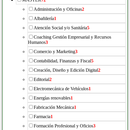
Administración y Oficinas
2
Albañilería
1
Atención Social y/o Sanitária
5
Coaching Gestión Empresarial y Recursos
Humanos
3
Comercio y Marketing
3
Contabilidad, Finanzas y Fiscal
5
Creación, Diseño y Edición Digital
2
Editorial
2
Electromecánica de Vehículos
1
Energías renovables
1
Fabricación Mecánica
1
Farmacia
1
Formación Profesional y Oficios
3