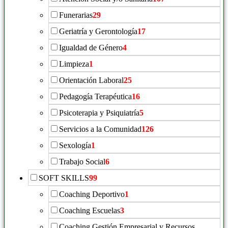
Funerarias
29
Geriatría y Gerontología
17
Igualdad de Género
4
Limpieza
1
Orientación Laboral
25
Pedagogía Terapéutica
16
Psicoterapia y Psiquiatría
5
Servicios a la Comunidad
126
Sexología
1
Trabajo Social
6
SOFT SKILLS
99
Coaching Deportivo
1
Coaching Escuelas
3
Coaching Gestión Empresarial y Recursos