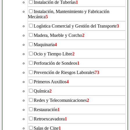
Instalación de Tuberías
1
Instalación, Mantenimiento y Fabricación
Mecánica
5
Logística Comercial y Gestión del Transporte
3
Madera, Mueble y Corcho
2
Maquinaria
4
Ocio y Tiempo Libre
2
Perforación de Sondeos
1
Prevención de Riesgos Laborales
73
Primeros Auxilios
4
Química
2
Redes y Telecomunicaciones
2
Restauración
1
Retroexcavadora
1
Salas de Cine
1