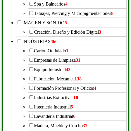
Spa y Balnearios
4
Tatuajes, Piercing y Micropigmentaciones
8
IMAGEN Y SONIDO
5
Creación, Diseño y Edición Digital
3
INDÚSTRIAS
466
Cartón Ondulado
1
Empresas de Limpieza
31
Equipo Industrial
43
Fabricación Mecánica
138
Formación Profesional y Oficios
4
Industrias Extractivas
10
Ingeniería Industrial
5
Lavanderia Industrial
6
Madera, Mueble y Corcho
37