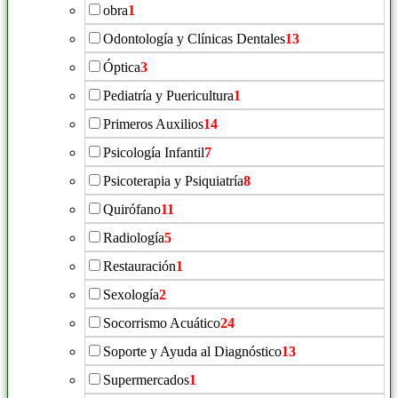
obra
1
Odontología y Clínicas Dentales
13
Óptica
3
Pediatría y Puericultura
1
Primeros Auxilios
14
Psicología Infantil
7
Psicoterapia y Psiquiatría
8
Quirófano
11
Radiología
5
Restauración
1
Sexología
2
Socorrismo Acuático
24
Soporte y Ayuda al Diagnóstico
13
Supermercados
1