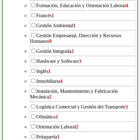
Formación, Educación y Orientación Laboral
4
Francés
1
Gestión Ambiental
1
Gestión Empresarial, Dirección y Recursos
Humanos
9
Gestión Integrada
2
Hardware y Software
3
Inglés
1
Inmobiliaria
4
Instalación, Mantenimiento y Fabricación
Mecánica
2
Logística Comercial y Gestión del Transporte
1
Ofimática
1
Orientación Laboral
2
Peluquería
1