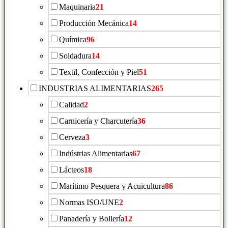
Maquinaria
21
Producción Mecánica
14
Química
96
Soldadura
14
Textil, Confección y Piel
51
INDUSTRIAS ALIMENTARIAS
265
Calidad
2
Carnicería y Charcutería
36
Cerveza
3
Indústrias Alimentarias
67
Lácteos
18
Marítimo Pesquera y Acuicultura
86
Normas ISO/UNE
2
Panadería y Bollería
12