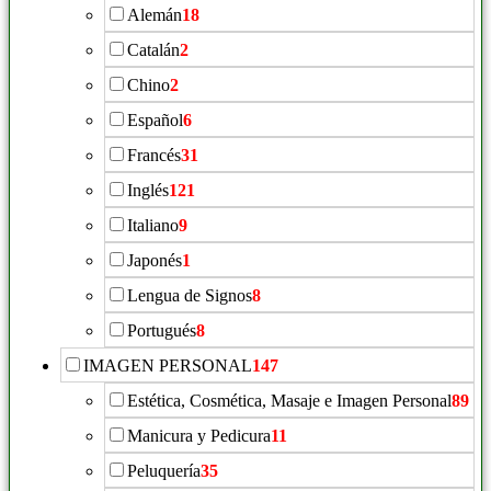
Alemán
18
Catalán
2
Chino
2
Español
6
Francés
31
Inglés
121
Italiano
9
Japonés
1
Lengua de Signos
8
Portugués
8
IMAGEN PERSONAL
147
Estética, Cosmética, Masaje e Imagen Personal
89
Manicura y Pedicura
11
Peluquería
35