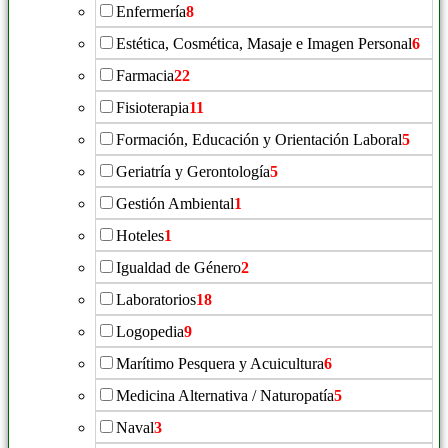
Enfermería
8
Estética, Cosmética, Masaje e Imagen Personal
6
Farmacia
22
Fisioterapia
11
Formación, Educación y Orientación Laboral
5
Geriatría y Gerontología
5
Gestión Ambiental
1
Hoteles
1
Igualdad de Género
2
Laboratorios
18
Logopedia
9
Marítimo Pesquera y Acuicultura
6
Medicina Alternativa / Naturopatía
5
Naval
3