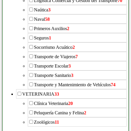
Logística Comercial y Gestión del Transporte
70
Naútica
3
Naval
58
Primeros Auxilios
2
Seguros
1
Socorrismo Acuático
2
Transporte de Viajeros
7
Transporte Escolar
3
Transporte Sanitario
3
Transporte y Mantenimiento de Vehículos
74
VETERINARIA
33
Clínica Veterinaria
20
Peluquería Canina y Felina
2
Zoológicos
11