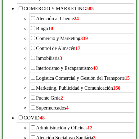
COMERCIO Y MARKETING
585
Atención al Cliente
24
Bingo
10
Comercio y Marketing
339
Control de Almacén
17
Inmobiliaria
3
Interiorismo y Escaparatismo
40
Logística Comercial y Gestión del Transporte
15
Marketing, Publicidad y Comunicación
166
Puente Grúa
2
Supermercados
4
COVID
48
Administración y Oficinas
12
Atención Social y/o Sanitária
3