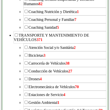
Humanos
82
Coaching Nutrición y Dietética
1
Coaching Personal y Familiar
7
Coaching Sanidad
5
TRANSPORTE Y MANTENIMIENTO DE
VEHÍCULOS
371
Atención Social y/o Sanitária
2
Bicicletas
3
Carrocería de Vehículos
38
Conducción de Vehículos
27
Drones
4
Electromecánica de Vehículos
70
Estaciones de Servicio
4
Gestión Ambiental
1