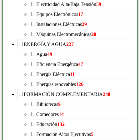
Electricidad Alta/Baja Tensión
59
Equipos Electrónicos
17
Instalaciones Eléctricas
29
Máquinas Electromecánicas
20
ENERGÍA Y AGUA
227
Agua
49
Eficiencia Energética
47
Energía Eléctrica
11
Energías renovables
126
FORMACIÓN COMPLEMENTARIA
248
Bibliotecas
9
Comedores
14
Educación
132
Formación Altos Ejecutivos
5