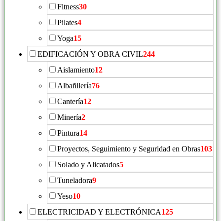
Fitness
30
Pilates
4
Yoga
15
EDIFICACIÓN Y OBRA CIVIL
244
Aislamiento
12
Albañilería
76
Cantería
12
Minería
2
Pintura
14
Proyectos, Seguimiento y Seguridad en Obras
103
Solado y Alicatados
5
Tuneladora
9
Yeso
10
ELECTRICIDAD Y ELECTRÓNICA
125