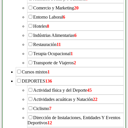
Comercio y Marketing
20
Entorno Laboral
6
Hoteles
8
Indústrias Alimentarias
6
Restauración
11
Terapia Ocupacional
1
Transporte de Viajeros
2
Cursos mixtos
1
DEPORTES
136
Actividad física y del Deporte
45
Actividades acuáticas y Natación
22
Ciclismo
7
Dirección de Instalaciones, Entidades Y Eventos
Deportivos
12