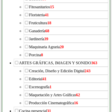
Fitosanitarios
15
Floristeria
41
Fruticultura
18
Ganadería
68
Jardinería
39
Maquinaria Agraria
20
Porcina
8
ARTES GRÁFICAS, IMAGEN Y SONIDO
363
Creación, Diseño y Edición Digital
243
Editorial
41
Escenografía
1
Maquetación y Artes Gráficas
62
Producción Cinematográfica
16
Cocina presencial
31