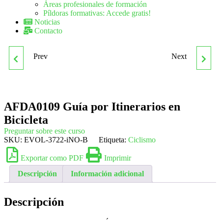
Áreas profesionales de formación
Píldoras formativas: Accede gratis!
Noticias
Contacto
Prev
Next
ADGN149PO
AFDA0110
ASESORAMIENTO
ACONDICIONAMIENTO
AFDA0109 Guía por Itinerarios en
FINANCIERO EUROPEO
FÍSICO EN GRUPO CON
Bicicleta
(EFA)
SOPORTE MUSICAL
Preguntar sobre este curso
SKU:
EVOL-3722-iNO-B
Etiqueta:
Ciclismo
Exportar como PDF
Imprimir
Descripción
Información adicional
Descripción