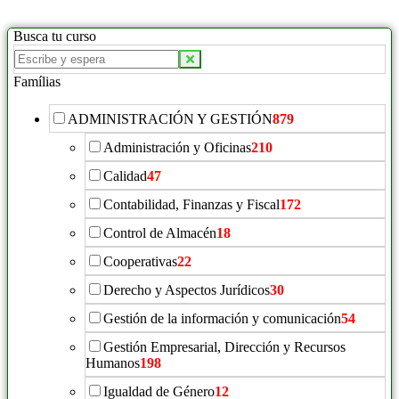
Busca tu curso
Famílias
ADMINISTRACIÓN Y GESTIÓN
879
Administración y Oficinas
210
Calidad
47
Contabilidad, Finanzas y Fiscal
172
Control de Almacén
18
Cooperativas
22
Derecho y Aspectos Jurídicos
30
Gestión de la información y comunicación
54
Gestión Empresarial, Dirección y Recursos
Humanos
198
Igualdad de Género
12