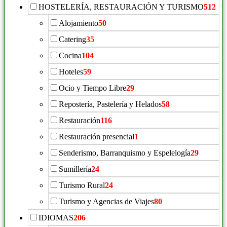
HOSTELERÍA, RESTAURACIÓN Y TURISMO
512
Alojamiento
50
Catering
35
Cocina
104
Hoteles
59
Ocio y Tiempo Libre
29
Repostería, Pastelería y Helados
58
Restauración
116
Restauración presencial
1
Senderismo, Barranquismo y Espelelogía
29
Sumillería
24
Turismo Rural
24
Turismo y Agencias de Viajes
80
IDIOMAS
206