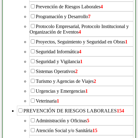
Prevención de Riesgos Laborales
4
Programación y Desarrollo
7
Protocolo Empresarial, Protocolo Institucional y
Organización de Eventos
4
Proyectos, Seguimiento y Seguridad en Obras
1
Seguridad Informática
4
Seguridad y Vigilancia
1
Sistemas Operativos
2
Turismo y Agencias de Viajes
2
Urgencias y Emergencias
1
Veterinaria
1
PREVENCIÓN DE RIESGOS LABORALES
154
Administración y Oficinas
5
Atención Social y/o Sanitária
15