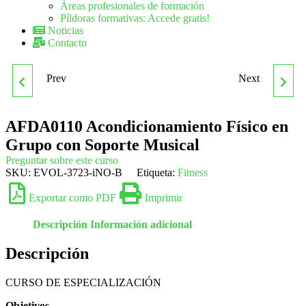
Áreas profesionales de formación
Píldoras formativas: Accede gratis!
Noticias
Contacto
Prev
Next
AFDA0109 GUÍA POR
AFDA0112 GUÍA POR
ITINERARIOS EN
BARRANCOS SECOS O
AFDA0110 Acondicionamiento Físico en
Grupo con Soporte Musical
BICICLETA
ACUÁTICOS
Preguntar sobre este curso
SKU:
EVOL-3723-iNO-B
Etiqueta:
Fitness
Exportar como PDF
Imprimir
Descripción
Información adicional
Descripción
CURSO DE ESPECIALIZACIÓN
Objetivos