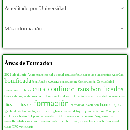
Acreditado por Universidad
Más información
Áreas de Formación
2022
albañilería
Anatomia personal y social
análisis financieros
app
auditorias
AutoCad
bonificada
cocina
bonificado
construccion
Construcción
Contabilidad
curso online
cursos bonificados
financiera
Cuchillos
Cursos de inglés
delineación
dibujo vectorial
estructuras tubulares
fiscalidad internacional
formación
fitosanitarios
honmologada
FLC
Formación Evolution
igualdad retributiva
Inglés básico
Inglés empresarial
Inglés para hostelería
Manejo de
cuchillos
objetos 3D
plan de igualdad
PNL
prevencion de riesgos
Programación
neurolinguistica
recursos humanos
reforma laboral
registros salarial retributivo
salud
tapas
TPC
veterinaria