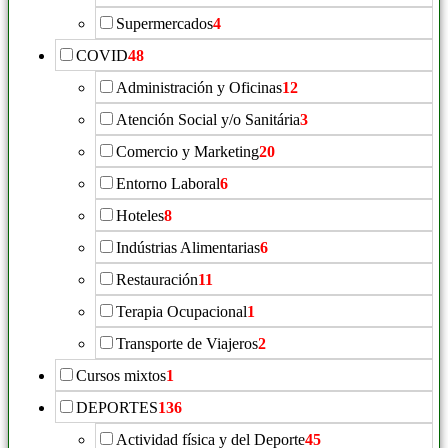
Supermercados
4
COVID
48
Administración y Oficinas
12
Atención Social y/o Sanitária
3
Comercio y Marketing
20
Entorno Laboral
6
Hoteles
8
Indústrias Alimentarias
6
Restauración
11
Terapia Ocupacional
1
Transporte de Viajeros
2
Cursos mixtos
1
DEPORTES
136
Actividad física y del Deporte
45