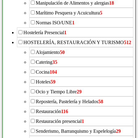
Manipulación de Alimentos y alergias
18
Marítimo Pesquera y Acuicultura
5
Normas ISO/UNE
1
Hostelería Presencial
1
HOSTELERÍA, RESTAURACIÓN Y TURISMO
512
Alojamiento
50
Catering
35
Cocina
104
Hoteles
59
Ocio y Tiempo Libre
29
Repostería, Pastelería y Helados
58
Restauración
116
Restauración presencial
1
Senderismo, Barranquismo y Espelelogía
29