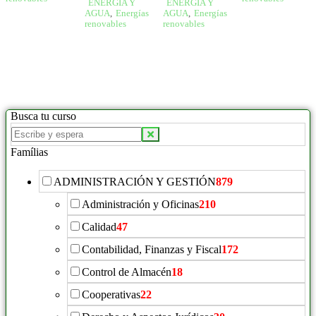
ENERGÍA Y
ENERGÍA Y
AGUA
,
Energías
AGUA
,
Energías
renovables
renovables
Busca tu curso
Famílias
ADMINISTRACIÓN Y GESTIÓN
879
Administración y Oficinas
210
Calidad
47
Contabilidad, Finanzas y Fiscal
172
Control de Almacén
18
Cooperativas
22