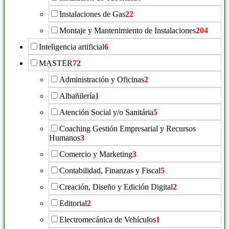
Instalaciones de Gas
22
Montaje y Mantenimiento de Instalaciones
204
Inteligencia artificial
6
MASTER
72
Administración y Oficinas
2
Albañilería
1
Atención Social y/o Sanitária
5
Coaching Gestión Empresarial y Recursos
Humanos
3
Comercio y Marketing
3
Contabilidad, Finanzas y Fiscal
5
Creación, Diseño y Edición Digital
2
Editorial
2
Electromecánica de Vehículos
1