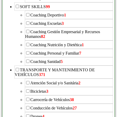
SOFT SKILLS
99
Coaching Deportivo
1
Coaching Escuelas
3
Coaching Gestión Empresarial y Recursos
Humanos
82
Coaching Nutrición y Dietética
1
Coaching Personal y Familiar
7
Coaching Sanidad
5
TRANSPORTE Y MANTENIMIENTO DE
VEHÍCULOS
371
Atención Social y/o Sanitária
2
Bicicletas
3
Carrocería de Vehículos
38
Conducción de Vehículos
27
Drones
4