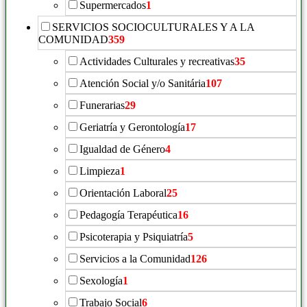
Supermercados
1
SERVICIOS SOCIOCULTURALES Y A LA
COMUNIDAD
359
Actividades Culturales y recreativas
35
Atención Social y/o Sanitária
107
Funerarias
29
Geriatría y Gerontología
17
Igualdad de Género
4
Limpieza
1
Orientación Laboral
25
Pedagogía Terapéutica
16
Psicoterapia y Psiquiatría
5
Servicios a la Comunidad
126
Sexología
1
Trabajo Social
6