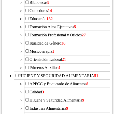
Bibliotecas
9
Comedores
14
Educación
132
Formación Altos Ejecutivos
5
Formación Profesional y Oficios
27
Igualdad de Género
36
Musicoterapia
1
Orientación Laboral
21
Primeros Auxilios
4
HIGIENE Y SEGURIDAD ALIMENTARIA
51
APPCC y Etiquetado de Alimentos
8
Calidad
3
Higiene y Seguridad Alimentaria
9
Indústrias Alimentarias
9