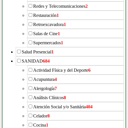
Redes y Telecomunicaciones
2
Restauración
1
Retroexcavadora
1
Salas de Cine
1
Supermercados
1
Salud Presencial
1
SANIDAD
684
Actividad Física y del Deporte
6
Acupuntura
4
Alergología
7
Análisis Clínicos
8
Atención Social y/o Sanitária
404
Celador
8
Cocina
1