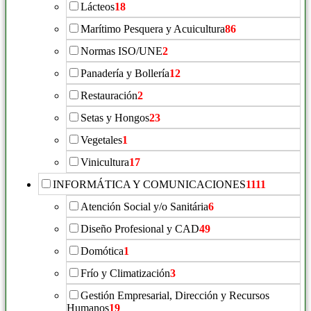
Lácteos
18
Marítimo Pesquera y Acuicultura
86
Normas ISO/UNE
2
Panadería y Bollería
12
Restauración
2
Setas y Hongos
23
Vegetales
1
Vinicultura
17
INFORMÁTICA Y COMUNICACIONES
1111
Atención Social y/o Sanitária
6
Diseño Profesional y CAD
49
Domótica
1
Frío y Climatización
3
Gestión Empresarial, Dirección y Recursos
Humanos
19