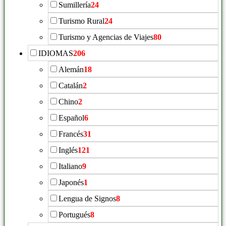
Sumillería
24
Turismo Rural
24
Turismo y Agencias de Viajes
80
IDIOMAS
206
Alemán
18
Catalán
2
Chino
2
Español
6
Francés
31
Inglés
121
Italiano
9
Japonés
1
Lengua de Signos
8
Portugués
8