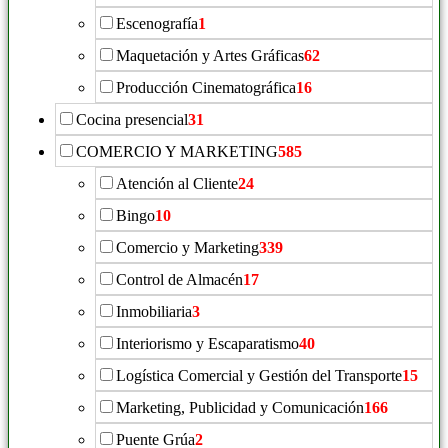
Escenografía
1
Maquetación y Artes Gráficas
62
Producción Cinematográfica
16
Cocina presencial
31
COMERCIO Y MARKETING
585
Atención al Cliente
24
Bingo
10
Comercio y Marketing
339
Control de Almacén
17
Inmobiliaria
3
Interiorismo y Escaparatismo
40
Logística Comercial y Gestión del Transporte
15
Marketing, Publicidad y Comunicación
166
Puente Grúa
2