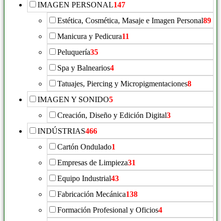
IMAGEN PERSONAL
147
Estética, Cosmética, Masaje e Imagen Personal
89
Manicura y Pedicura
11
Peluquería
35
Spa y Balnearios
4
Tatuajes, Piercing y Micropigmentaciones
8
IMAGEN Y SONIDO
5
Creación, Diseño y Edición Digital
3
INDÚSTRIAS
466
Cartón Ondulado
1
Empresas de Limpieza
31
Equipo Industrial
43
Fabricación Mecánica
138
Formación Profesional y Oficios
4