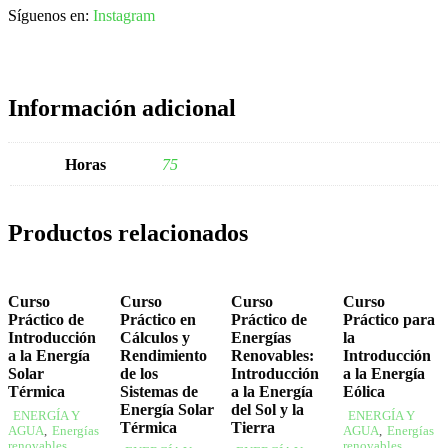
Síguenos en:
Instagram
Información adicional
Horas
75
Productos relacionados
Curso
Curso
Curso
Curso
Práctico de
Práctico en
Práctico de
Práctico para
Introducción
Cálculos y
Energías
la
a la Energía
Rendimiento
Renovables:
Introducción
Solar
de los
Introducción
a la Energía
Térmica
Sistemas de
a la Energía
Eólica
Energía Solar
del Sol y la
ENERGÍA Y
ENERGÍA Y
Térmica
Tierra
AGUA
,
Energías
AGUA
,
Energías
renovables
renovables