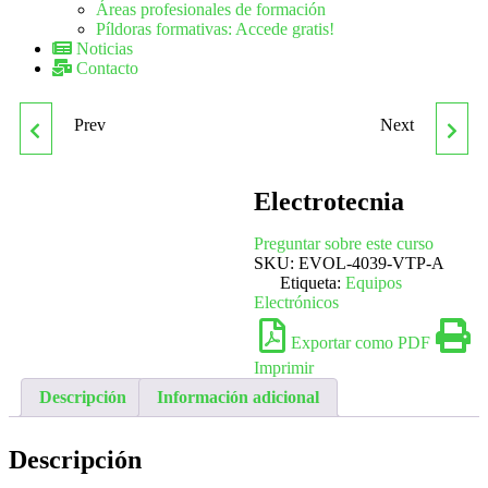
Áreas profesionales de formación
Píldoras formativas: Accede gratis!
Noticias
Contacto
Prev
Next
ELABORACIÓN DEL
EMERGENCIAS
PLAN DE
SANITARIAS
Electrotecnia
APROVISIONAMIENTO,
Preguntar sobre este curso
SKU:
EVOL-4039-VTP-A
Etiqueta:
Equipos
COSTES Y
Electrónicos
DOCUMENTACIÓN
Exportar como PDF
Imprimir
TÉCNICA EN
Descripción
Información adicional
INSTALACIONES
Descripción