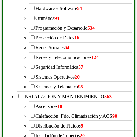
Hardware y Software
54
Ofimática
94
Programación y Desarrollo
534
Protección de Datos
16
Redes Sociales
64
Redes y Telecomunicaciones
124
Seguridad Informática
57
Sistemas Operativos
20
Sistemas y Telemática
95
INSTALACIÓN Y MANTENIMIENTO
363
Ascensores
18
Calefacción, Frio, Climatización y ACS
90
Distribución de Fluidos
9
Instalación de Tuberías
20