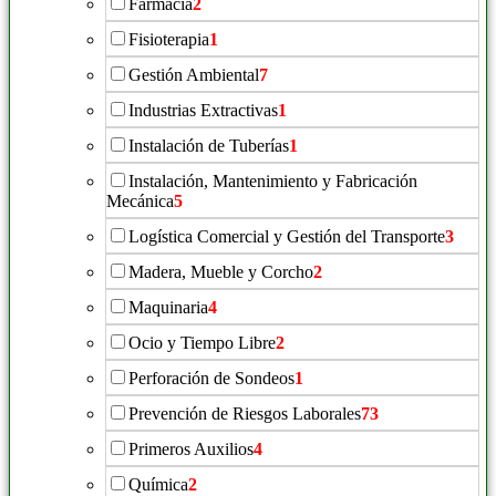
Farmacia
2
Fisioterapia
1
Gestión Ambiental
7
Industrias Extractivas
1
Instalación de Tuberías
1
Instalación, Mantenimiento y Fabricación
Mecánica
5
Logística Comercial y Gestión del Transporte
3
Madera, Mueble y Corcho
2
Maquinaria
4
Ocio y Tiempo Libre
2
Perforación de Sondeos
1
Prevención de Riesgos Laborales
73
Primeros Auxilios
4
Química
2