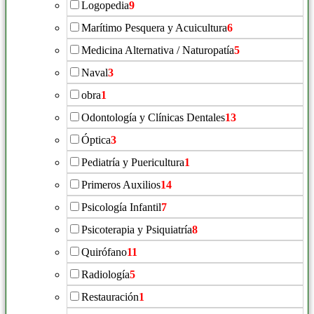
Logopedia
9
Marítimo Pesquera y Acuicultura
6
Medicina Alternativa / Naturopatía
5
Naval
3
obra
1
Odontología y Clínicas Dentales
13
Óptica
3
Pediatría y Puericultura
1
Primeros Auxilios
14
Psicología Infantil
7
Psicoterapia y Psiquiatría
8
Quirófano
11
Radiología
5
Restauración
1