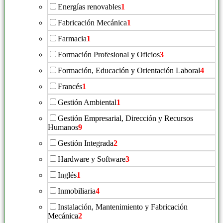
Energías renovables
1
Fabricación Mecánica
1
Farmacia
1
Formación Profesional y Oficios
3
Formación, Educación y Orientación Laboral
4
Francés
1
Gestión Ambiental
1
Gestión Empresarial, Dirección y Recursos
Humanos
9
Gestión Integrada
2
Hardware y Software
3
Inglés
1
Inmobiliaria
4
Instalación, Mantenimiento y Fabricación
Mecánica
2