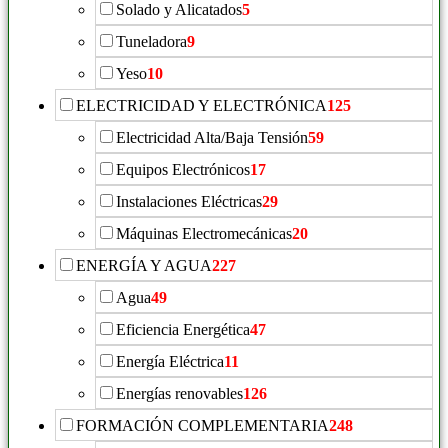
Solado y Alicatados
5
Tuneladora
9
Yeso
10
ELECTRICIDAD Y ELECTRÓNICA
125
Electricidad Alta/Baja Tensión
59
Equipos Electrónicos
17
Instalaciones Eléctricas
29
Máquinas Electromecánicas
20
ENERGÍA Y AGUA
227
Agua
49
Eficiencia Energética
47
Energía Eléctrica
11
Energías renovables
126
FORMACIÓN COMPLEMENTARIA
248