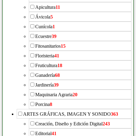
Apicultura
11
Ávicola
5
Cunícola
1
Ecuestre
39
Fitosanitarios
15
Floristeria
41
Fruticultura
18
Ganadería
68
Jardinería
39
Maquinaria Agraria
20
Porcina
8
ARTES GRÁFICAS, IMAGEN Y SONIDO
363
Creación, Diseño y Edición Digital
243
Editorial
41