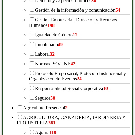
Derecho y Aspectos Jurídicos
30
Gestión de la información y comunicación
54
Gestión Empresarial, Dirección y Recursos
Humanos
198
Igualdad de Género
12
Inmobiliaria
49
Laboral
32
Normas ISO/UNE
42
Protocolo Empresarial, Protocolo Institucional y
Organización de Eventos
24
Responsabilidad Social Corporativa
10
Seguros
50
Agricultura Presencial
2
AGRICULTURA, GANADERÍA, JARDINERIA Y
FLORISTERIA
381
Agraria
119