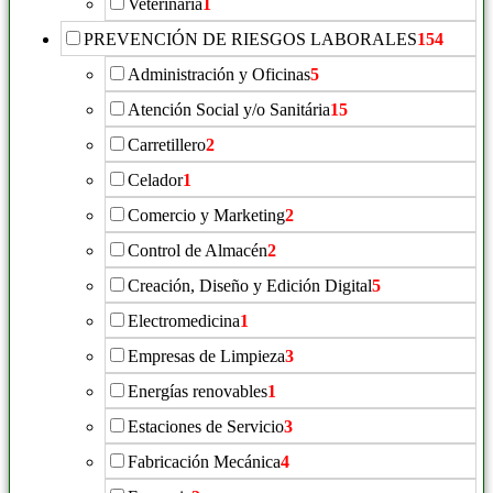
Veterinaria
1
PREVENCIÓN DE RIESGOS LABORALES
154
Administración y Oficinas
5
Atención Social y/o Sanitária
15
Carretillero
2
Celador
1
Comercio y Marketing
2
Control de Almacén
2
Creación, Diseño y Edición Digital
5
Electromedicina
1
Empresas de Limpieza
3
Energías renovables
1
Estaciones de Servicio
3
Fabricación Mecánica
4