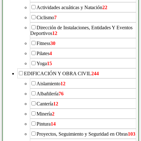
Actividades acuáticas y Natación
22
Ciclismo
7
Dirección de Instalaciones, Entidades Y Eventos
Deportivos
12
Fitness
30
Pilates
4
Yoga
15
EDIFICACIÓN Y OBRA CIVIL
244
Aislamiento
12
Albañilería
76
Cantería
12
Minería
2
Pintura
14
Proyectos, Seguimiento y Seguridad en Obras
103