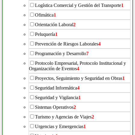
Logística Comercial y Gestión del Transporte
1
Ofimática
1
Orientación Laboral
2
Peluquería
1
Prevención de Riesgos Laborales
4
Programación y Desarrollo
7
Protocolo Empresarial, Protocolo Institucional y
Organización de Eventos
4
Proyectos, Seguimiento y Seguridad en Obras
1
Seguridad Informática
4
Seguridad y Vigilancia
1
Sistemas Operativos
2
Turismo y Agencias de Viajes
2
Urgencias y Emergencias
1