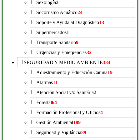
Sexología
2
Socorrismo Acuático
24
Soporte y Ayuda al Diagnóstico
13
Supermercados
1
Transporte Sanitario
9
Urgencias y Emergencias
32
SEGURIDAD Y MEDIO AMBIENTE
384
Adiestramiento y Educación Canina
19
Alarmas
11
Atención Social y/o Sanitária
2
Forestal
64
Formación Profesional y Oficios
4
Gestión Ambiental
189
Seguridad y Vigiláncia
89