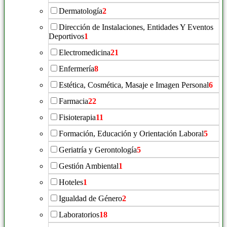
Dermatología
2
Dirección de Instalaciones, Entidades Y Eventos
Deportivos
1
Electromedicina
21
Enfermería
8
Estética, Cosmética, Masaje e Imagen Personal
6
Farmacia
22
Fisioterapia
11
Formación, Educación y Orientación Laboral
5
Geriatría y Gerontología
5
Gestión Ambiental
1
Hoteles
1
Igualdad de Género
2
Laboratorios
18