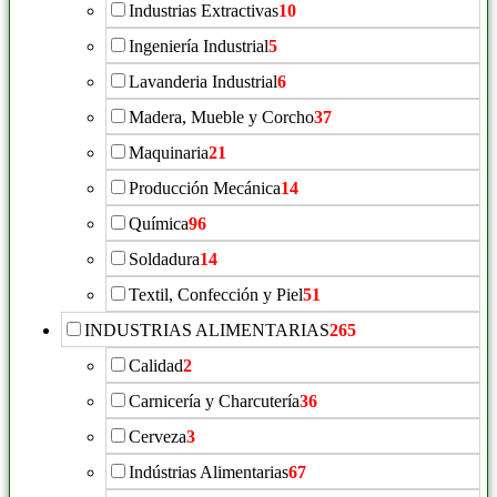
Industrias Extractivas
10
Ingeniería Industrial
5
Lavanderia Industrial
6
Madera, Mueble y Corcho
37
Maquinaria
21
Producción Mecánica
14
Química
96
Soldadura
14
Textil, Confección y Piel
51
INDUSTRIAS ALIMENTARIAS
265
Calidad
2
Carnicería y Charcutería
36
Cerveza
3
Indústrias Alimentarias
67