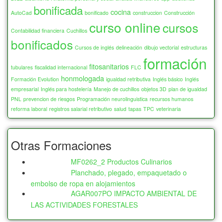
bonificada
cocina
AutoCad
bonificado
construccion
Construcción
curso online
cursos
Contabilidad financiera
Cuchillos
bonificados
Cursos de inglés
delineación
dibujo vectorial
estructuras
formación
fitosanitarios
tubulares
fiscalidad internacional
FLC
honmologada
Formación Evolution
igualdad retributiva
Inglés básico
Inglés
empresarial
Inglés para hostelería
Manejo de cuchillos
objetos 3D
plan de igualdad
PNL
prevencion de riesgos
Programación neurolinguistica
recursos humanos
reforma laboral
registros salarial retributivo
salud
tapas
TPC
veterinaria
Otras Formaciones
MF0262_2 Productos Culinarios
Planchado, plegado, empaquetado o
embolso de ropa en alojamientos
AGAR007PO IMPACTO AMBIENTAL DE
LAS ACTIVIDADES FORESTALES