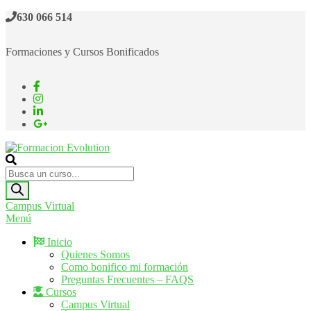
Saltar
630 066 514
al
contenido
Formaciones y Cursos Bonificados
Formacion Evolution
Cursos de formación continua
Búsqueda
de
productos
Campus Virtual
Menú
Inicio
Quienes Somos
Como bonifico mi formación
Preguntas Frecuentes – FAQS
Cursos
Campus Virtual