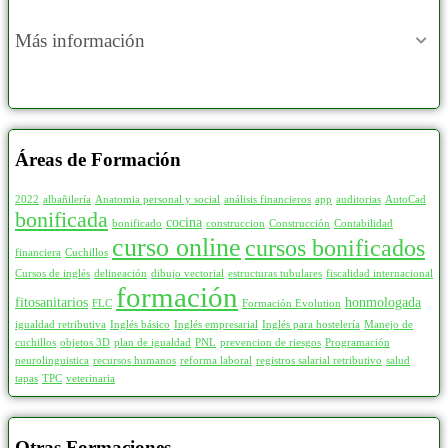
Más información
Áreas de Formación
2022
albañilería
Anatomia personal y social
análisis financieros
app
auditorias
AutoCad
bonificada
cocina
bonificado
construccion
Construcción
Contabilidad
curso online
cursos bonificados
financiera
Cuchillos
Cursos de inglés
delineación
dibujo vectorial
estructuras tubulares
fiscalidad internacional
formación
fitosanitarios
honmologada
FLC
Formación Evolution
igualdad retributiva
Inglés básico
Inglés empresarial
Inglés para hostelería
Manejo de
cuchillos
objetos 3D
plan de igualdad
PNL
prevencion de riesgos
Programación
neurolinguistica
recursos humanos
reforma laboral
registros salarial retributivo
salud
tapas
TPC
veterinaria
Otras Formaciones