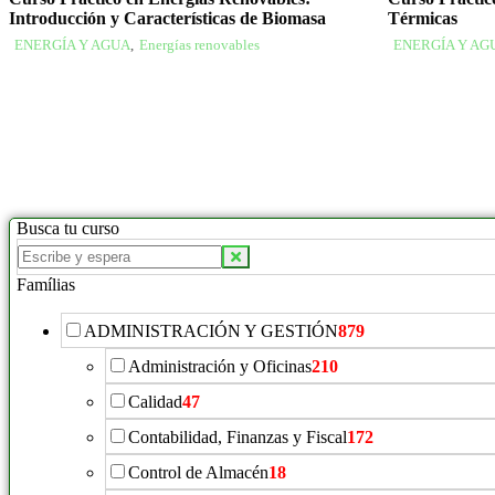
Introducción y Características de Biomasa
Térmicas
ENERGÍA Y AGUA
,
Energías renovables
ENERGÍA Y AG
Busca tu curso
Famílias
ADMINISTRACIÓN Y GESTIÓN
879
Administración y Oficinas
210
Calidad
47
Contabilidad, Finanzas y Fiscal
172
Control de Almacén
18