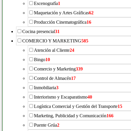
Escenografía
1
Maquetación y Artes Gráficas
62
Producción Cinematográfica
16
Cocina presencial
31
COMERCIO Y MARKETING
585
Atención al Cliente
24
Bingo
10
Comercio y Marketing
339
Control de Almacén
17
Inmobiliaria
3
Interiorismo y Escaparatismo
40
Logística Comercial y Gestión del Transporte
15
Marketing, Publicidad y Comunicación
166
Puente Grúa
2