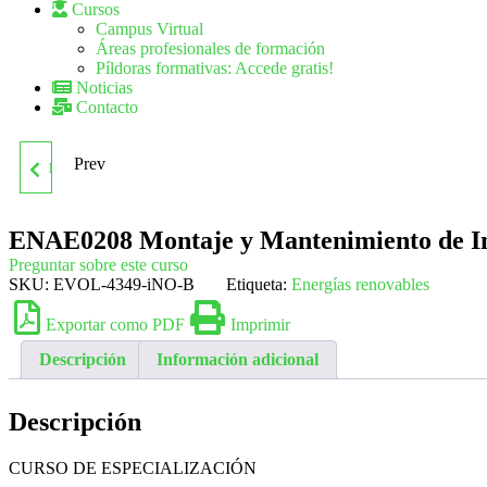
Cursos
Campus Virtual
Áreas profesionales de formación
Píldoras formativas: Accede gratis!
Noticias
Contacto
Prev
ENAE0111 OPERACIONES
BÁSICAS EN EL
ENAE0208 Montaje y Mantenimiento de Ins
Preguntar sobre este curso
MONTAJE Y
SKU:
EVOL-4349-iNO-B
Etiqueta:
Energías renovables
Exportar como PDF
Imprimir
MANTENIMIENTO DE
Descripción
Información adicional
INSTALACIONES DE
Descripción
ENERGÍAS RENOVABLES
CURSO DE ESPECIALIZACIÓN