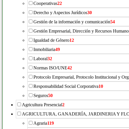
Cooperativas
22
Derecho y Aspectos Jurídicos
30
Gestión de la información y comunicación
54
Gestión Empresarial, Dirección y Recursos Humano
Igualdad de Género
12
Inmobiliaria
49
Laboral
32
Normas ISO/UNE
42
Protocolo Empresarial, Protocolo Institucional y Or
Responsabilidad Social Corporativa
10
Seguros
50
Agricultura Presencial
2
AGRICULTURA, GANADERÍA, JARDINERIA Y FL
Agraria
119