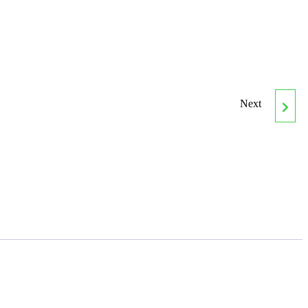
Next
ENAE0308
ORGANIZACIÓN Y
PROYECTOS DE
INSTALACIONES
SOLARES TÉRMICAS