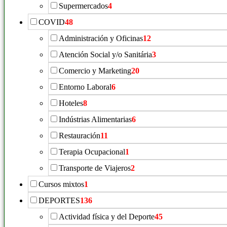
Supermercados
4
COVID
48
Administración y Oficinas
12
Atención Social y/o Sanitária
3
Comercio y Marketing
20
Entorno Laboral
6
Hoteles
8
Indústrias Alimentarias
6
Restauración
11
Terapia Ocupacional
1
Transporte de Viajeros
2
Cursos mixtos
1
DEPORTES
136
Actividad física y del Deporte
45