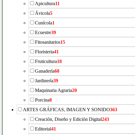
Apicultura
11
Ávicola
5
Cunícola
1
Ecuestre
39
Fitosanitarios
15
Floristeria
41
Fruticultura
18
Ganadería
68
Jardinería
39
Maquinaria Agraria
20
Porcina
8
ARTES GRÁFICAS, IMAGEN Y SONIDO
363
Creación, Diseño y Edición Digital
243
Editorial
41