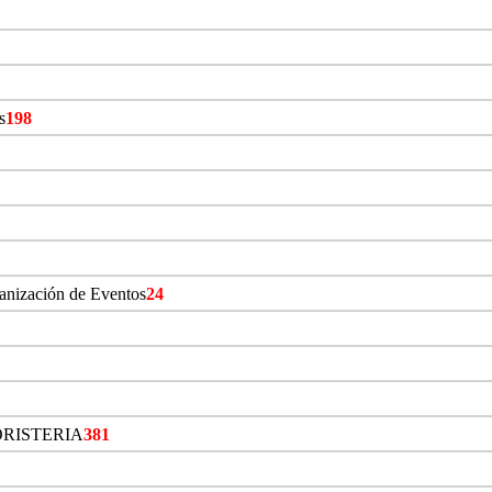
s
198
ganización de Eventos
24
ORISTERIA
381