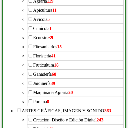
Agraria
119
Apicultura
11
Ávicola
5
Cunícola
1
Ecuestre
39
Fitosanitarios
15
Floristeria
41
Fruticultura
18
Ganadería
68
Jardinería
39
Maquinaria Agraria
20
Porcina
8
ARTES GRÁFICAS, IMAGEN Y SONIDO
363
Creación, Diseño y Edición Digital
243