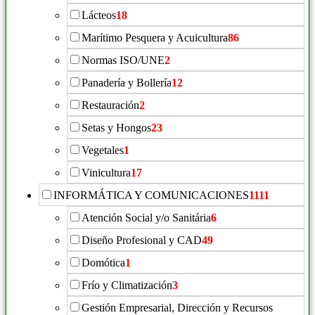
Lácteos
18
Marítimo Pesquera y Acuicultura
86
Normas ISO/UNE
2
Panadería y Bollería
12
Restauración
2
Setas y Hongos
23
Vegetales
1
Vinicultura
17
INFORMÁTICA Y COMUNICACIONES
1111
Atención Social y/o Sanitária
6
Diseño Profesional y CAD
49
Domótica
1
Frío y Climatización
3
Gestión Empresarial, Dirección y Recursos