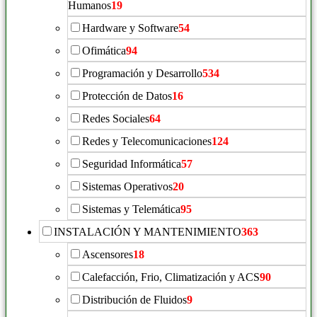
Humanos
19
Hardware y Software
54
Ofimática
94
Programación y Desarrollo
534
Protección de Datos
16
Redes Sociales
64
Redes y Telecomunicaciones
124
Seguridad Informática
57
Sistemas Operativos
20
Sistemas y Telemática
95
INSTALACIÓN Y MANTENIMIENTO
363
Ascensores
18
Calefacción, Frio, Climatización y ACS
90
Distribución de Fluidos
9