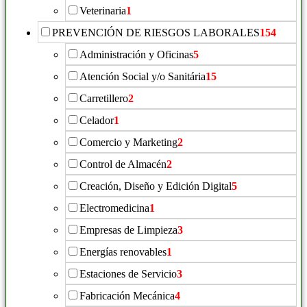
Veterinaria
1
PREVENCIÓN DE RIESGOS LABORALES
154
Administración y Oficinas
5
Atención Social y/o Sanitária
15
Carretillero
2
Celador
1
Comercio y Marketing
2
Control de Almacén
2
Creación, Diseño y Edición Digital
5
Electromedicina
1
Empresas de Limpieza
3
Energías renovables
1
Estaciones de Servicio
3
Fabricación Mecánica
4