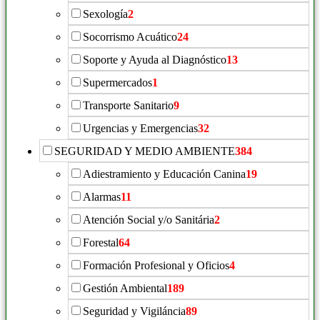
Sexología
2
Socorrismo Acuático
24
Soporte y Ayuda al Diagnóstico
13
Supermercados
1
Transporte Sanitario
9
Urgencias y Emergencias
32
SEGURIDAD Y MEDIO AMBIENTE
384
Adiestramiento y Educación Canina
19
Alarmas
11
Atención Social y/o Sanitária
2
Forestal
64
Formación Profesional y Oficios
4
Gestión Ambiental
189
Seguridad y Vigiláncia
89