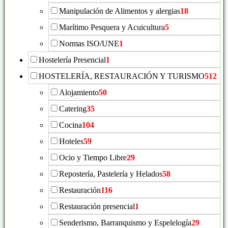
Manipulación de Alimentos y alergias
18
Marítimo Pesquera y Acuicultura
5
Normas ISO/UNE
1
Hostelería Presencial
1
HOSTELERÍA, RESTAURACIÓN Y TURISMO
512
Alojamiento
50
Catering
35
Cocina
104
Hoteles
59
Ocio y Tiempo Libre
29
Repostería, Pastelería y Helados
58
Restauración
116
Restauración presencial
1
Senderismo, Barranquismo y Espelelogía
29