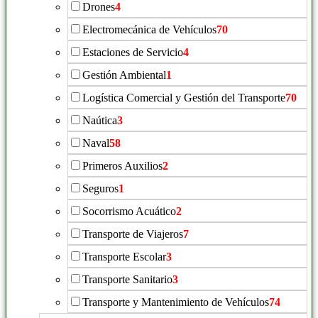
Drones
4
Electromecánica de Vehículos
70
Estaciones de Servicio
4
Gestión Ambiental
1
Logística Comercial y Gestión del Transporte
70
Naútica
3
Naval
58
Primeros Auxilios
2
Seguros
1
Socorrismo Acuático
2
Transporte de Viajeros
7
Transporte Escolar
3
Transporte Sanitario
3
Transporte y Mantenimiento de Vehículos
74