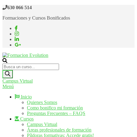
Saltar
630 066 514
al
Formaciones y Cursos Bonificados
contenido
Formacion Evolution
Cursos de formación continua
Búsqueda
de
productos
Campus Virtual
Menú
Inicio
Quienes Somos
Como bonifico mi formación
Preguntas Frecuentes – FAQS
Cursos
Campus Virtual
Áreas profesionales de formación
Píldoras formativas: Accede gratis!