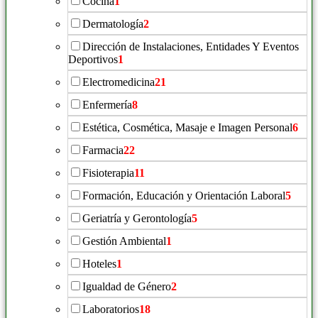
Cocina
1
Dermatología
2
Dirección de Instalaciones, Entidades Y Eventos
Deportivos
1
Electromedicina
21
Enfermería
8
Estética, Cosmética, Masaje e Imagen Personal
6
Farmacia
22
Fisioterapia
11
Formación, Educación y Orientación Laboral
5
Geriatría y Gerontología
5
Gestión Ambiental
1
Hoteles
1
Igualdad de Género
2
Laboratorios
18