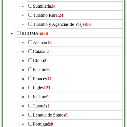
Sumillería
24
Turismo Rural
24
Turismo y Agencias de Viajes
80
IDIOMAS
206
Alemán
18
Catalán
2
Chino
2
Español
6
Francés
31
Inglés
121
Italiano
9
Japonés
1
Lengua de Signos
8
Portugués
8