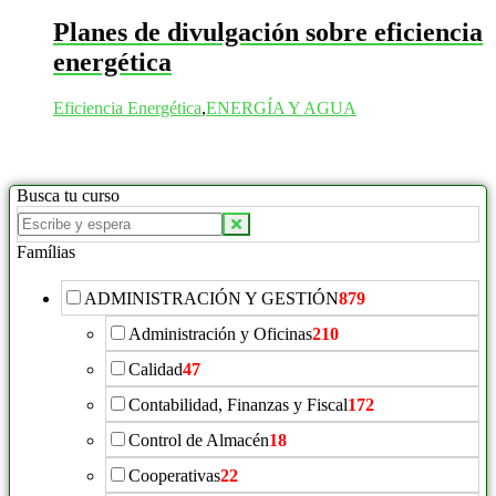
Planes de divulgación sobre eficiencia
energética
Eficiencia Energética
,
ENERGÍA Y AGUA
Busca tu curso
Buscar
productos:
Famílias
ADMINISTRACIÓN Y GESTIÓN
879
Administración y Oficinas
210
Calidad
47
Contabilidad, Finanzas y Fiscal
172
Control de Almacén
18
Cooperativas
22