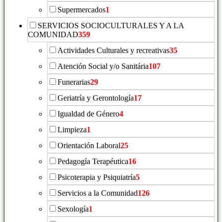
Supermercados
1
SERVICIOS SOCIOCULTURALES Y A LA
COMUNIDAD
359
Actividades Culturales y recreativas
35
Atención Social y/o Sanitária
107
Funerarias
29
Geriatría y Gerontología
17
Igualdad de Género
4
Limpieza
1
Orientación Laboral
25
Pedagogía Terapéutica
16
Psicoterapia y Psiquiatría
5
Servicios a la Comunidad
126
Sexología
1