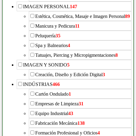
IMAGEN PERSONAL
147
Estética, Cosmética, Masaje e Imagen Personal
89
Manicura y Pedicura
11
Peluquería
35
Spa y Balnearios
4
Tatuajes, Piercing y Micropigmentaciones
8
IMAGEN Y SONIDO
5
Creación, Diseño y Edición Digital
3
INDÚSTRIAS
466
Cartón Ondulado
1
Empresas de Limpieza
31
Equipo Industrial
43
Fabricación Mecánica
138
Formación Profesional y Oficios
4