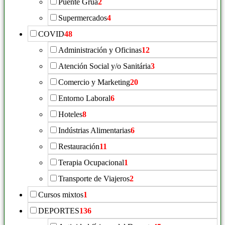
Puente Grúa
2
Supermercados
4
COVID
48
Administración y Oficinas
12
Atención Social y/o Sanitária
3
Comercio y Marketing
20
Entorno Laboral
6
Hoteles
8
Indústrias Alimentarias
6
Restauración
11
Terapia Ocupacional
1
Transporte de Viajeros
2
Cursos mixtos
1
DEPORTES
136