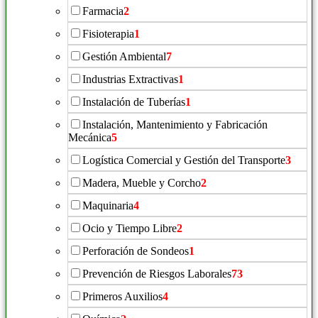
Farmacia
2
Fisioterapia
1
Gestión Ambiental
7
Industrias Extractivas
1
Instalación de Tuberías
1
Instalación, Mantenimiento y Fabricación
Mecánica
5
Logística Comercial y Gestión del Transporte
3
Madera, Mueble y Corcho
2
Maquinaria
4
Ocio y Tiempo Libre
2
Perforación de Sondeos
1
Prevención de Riesgos Laborales
73
Primeros Auxilios
4