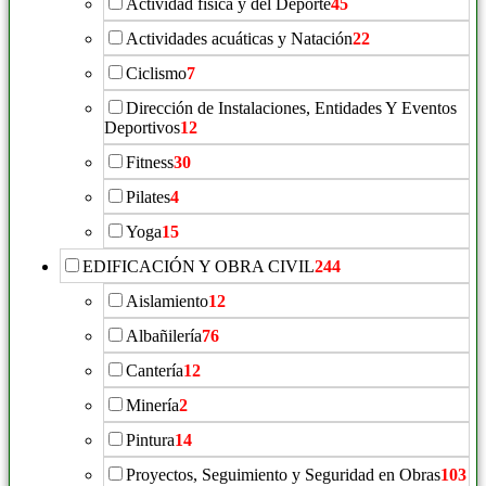
Actividad física y del Deporte
45
Actividades acuáticas y Natación
22
Ciclismo
7
Dirección de Instalaciones, Entidades Y Eventos
Deportivos
12
Fitness
30
Pilates
4
Yoga
15
EDIFICACIÓN Y OBRA CIVIL
244
Aislamiento
12
Albañilería
76
Cantería
12
Minería
2
Pintura
14
Proyectos, Seguimiento y Seguridad en Obras
103