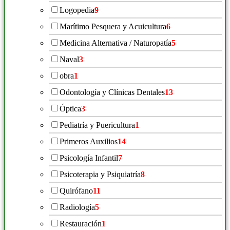
Logopedia
9
Marítimo Pesquera y Acuicultura
6
Medicina Alternativa / Naturopatía
5
Naval
3
obra
1
Odontología y Clínicas Dentales
13
Óptica
3
Pediatría y Puericultura
1
Primeros Auxilios
14
Psicología Infantil
7
Psicoterapia y Psiquiatría
8
Quirófano
11
Radiología
5
Restauración
1