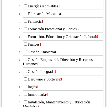
Energías renovables
1
Fabricación Mecánica
1
Farmacia
1
Formación Profesional y Oficios
3
Formación, Educación y Orientación Laboral
4
Francés
1
Gestión Ambiental
1
Gestión Empresarial, Dirección y Recursos
Humanos
9
Gestión Integrada
2
Hardware y Software
3
Inglés
1
Inmobiliaria
4
Instalación, Mantenimiento y Fabricación
Mecánica
2