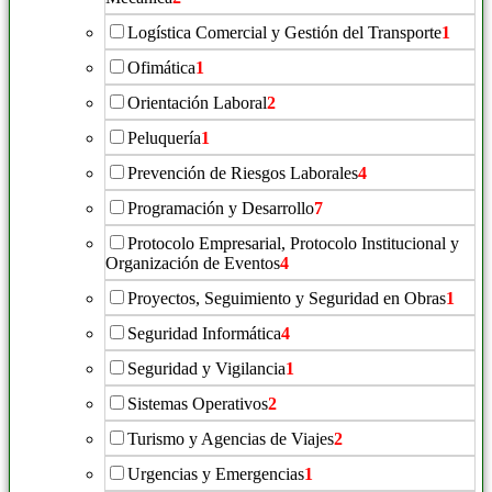
Logística Comercial y Gestión del Transporte
1
Ofimática
1
Orientación Laboral
2
Peluquería
1
Prevención de Riesgos Laborales
4
Programación y Desarrollo
7
Protocolo Empresarial, Protocolo Institucional y
Organización de Eventos
4
Proyectos, Seguimiento y Seguridad en Obras
1
Seguridad Informática
4
Seguridad y Vigilancia
1
Sistemas Operativos
2
Turismo y Agencias de Viajes
2
Urgencias y Emergencias
1