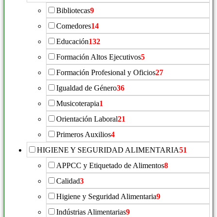
Bibliotecas
9
Comedores
14
Educación
132
Formación Altos Ejecutivos
5
Formación Profesional y Oficios
27
Igualdad de Género
36
Musicoterapia
1
Orientación Laboral
21
Primeros Auxilios
4
HIGIENE Y SEGURIDAD ALIMENTARIA
51
APPCC y Etiquetado de Alimentos
8
Calidad
3
Higiene y Seguridad Alimentaria
9
Indústrias Alimentarias
9