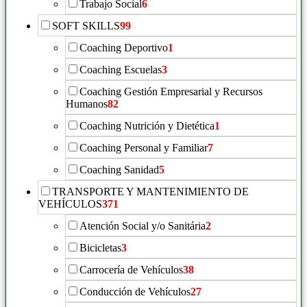
Trabajo Social
6
SOFT SKILLS
99
Coaching Deportivo
1
Coaching Escuelas
3
Coaching Gestión Empresarial y Recursos
Humanos
82
Coaching Nutrición y Dietética
1
Coaching Personal y Familiar
7
Coaching Sanidad
5
TRANSPORTE Y MANTENIMIENTO DE
VEHÍCULOS
371
Atención Social y/o Sanitária
2
Bicicletas
3
Carrocería de Vehículos
38
Conducción de Vehículos
27