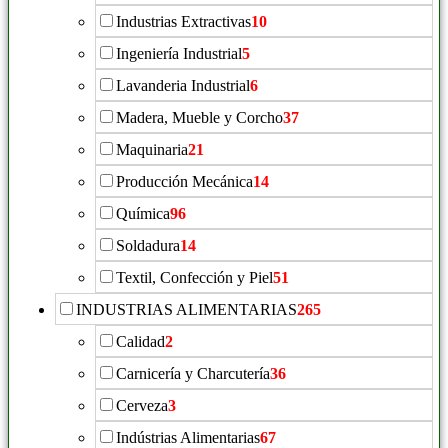
Industrias Extractivas
10
Ingeniería Industrial
5
Lavanderia Industrial
6
Madera, Mueble y Corcho
37
Maquinaria
21
Producción Mecánica
14
Química
96
Soldadura
14
Textil, Confección y Piel
51
INDUSTRIAS ALIMENTARIAS
265
Calidad
2
Carnicería y Charcutería
36
Cerveza
3
Indústrias Alimentarias
67