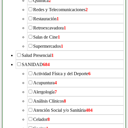
Química
2
Redes y Telecomunicaciones
2
Restauración
1
Retroexcavadora
1
Salas de Cine
1
Supermercados
1
Salud Presencial
1
SANIDAD
684
Actividad Física y del Deporte
6
Acupuntura
4
Alergología
7
Análisis Clínicos
8
Atención Social y/o Sanitária
404
Celador
8