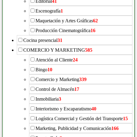
Editorial
41
Escenografía
1
Maquetación y Artes Gráficas
62
Producción Cinematográfica
16
Cocina presencial
31
COMERCIO Y MARKETING
585
Atención al Cliente
24
Bingo
10
Comercio y Marketing
339
Control de Almacén
17
Inmobiliaria
3
Interiorismo y Escaparatismo
40
Logística Comercial y Gestión del Transporte
15
Marketing, Publicidad y Comunicación
166