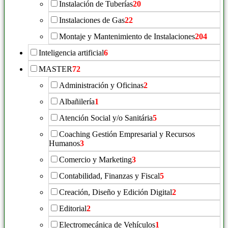
Instalación de Tuberías
20
Instalaciones de Gas
22
Montaje y Mantenimiento de Instalaciones
204
Inteligencia artificial
6
MASTER
72
Administración y Oficinas
2
Albañilería
1
Atención Social y/o Sanitária
5
Coaching Gestión Empresarial y Recursos
Humanos
3
Comercio y Marketing
3
Contabilidad, Finanzas y Fiscal
5
Creación, Diseño y Edición Digital
2
Editorial
2
Electromecánica de Vehículos
1