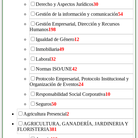
Derecho y Aspectos Jurídicos
30
Gestión de la información y comunicación
54
Gestión Empresarial, Dirección y Recursos
Humanos
198
Igualdad de Género
12
Inmobiliaria
49
Laboral
32
Normas ISO/UNE
42
Protocolo Empresarial, Protocolo Institucional y
Organización de Eventos
24
Responsabilidad Social Corporativa
10
Seguros
50
Agricultura Presencial
2
AGRICULTURA, GANADERÍA, JARDINERIA Y
FLORISTERIA
381