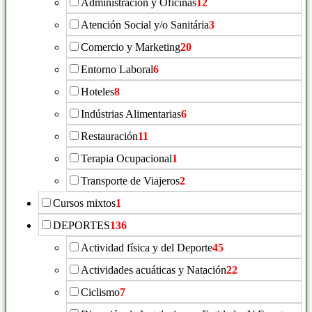
Administración y Oficinas
12
Atención Social y/o Sanitária
3
Comercio y Marketing
20
Entorno Laboral
6
Hoteles
8
Indústrias Alimentarias
6
Restauración
11
Terapia Ocupacional
1
Transporte de Viajeros
2
Cursos mixtos
1
DEPORTES
136
Actividad física y del Deporte
45
Actividades acuáticas y Natación
22
Ciclismo
7