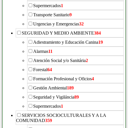
Supermercados
1
Transporte Sanitario
9
Urgencias y Emergencias
32
SEGURIDAD Y MEDIO AMBIENTE
384
Adiestramiento y Educación Canina
19
Alarmas
11
Atención Social y/o Sanitária
2
Forestal
64
Formación Profesional y Oficios
4
Gestión Ambiental
189
Seguridad y Vigiláncia
89
Supermercados
1
SERVICIOS SOCIOCULTURALES Y A LA
COMUNIDAD
359