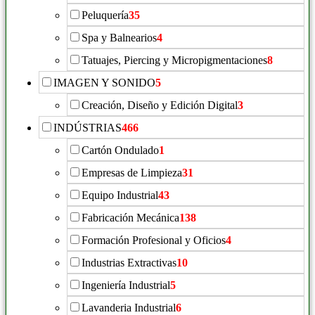
Peluquería
35
Spa y Balnearios
4
Tatuajes, Piercing y Micropigmentaciones
8
IMAGEN Y SONIDO
5
Creación, Diseño y Edición Digital
3
INDÚSTRIAS
466
Cartón Ondulado
1
Empresas de Limpieza
31
Equipo Industrial
43
Fabricación Mecánica
138
Formación Profesional y Oficios
4
Industrias Extractivas
10
Ingeniería Industrial
5
Lavanderia Industrial
6