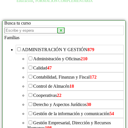
Educación
,
FORMACIÓN COMPLEMENTARIA
Busca tu curso
Buscar
productos:
Famílias
ADMINISTRACIÓN Y GESTIÓN
879
Administración y Oficinas
210
Calidad
47
Contabilidad, Finanzas y Fiscal
172
Control de Almacén
18
Cooperativas
22
Derecho y Aspectos Jurídicos
30
Gestión de la información y comunicación
54
Gestión Empresarial, Dirección y Recursos
Humanos
198