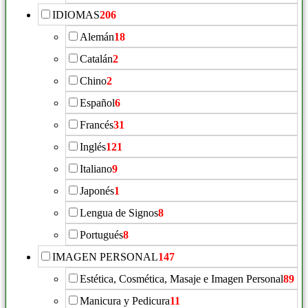
IDIOMAS
206
Alemán
18
Catalán
2
Chino
2
Español
6
Francés
31
Inglés
121
Italiano
9
Japonés
1
Lengua de Signos
8
Portugués
8
IMAGEN PERSONAL
147
Estética, Cosmética, Masaje e Imagen Personal
89
Manicura y Pedicura
11