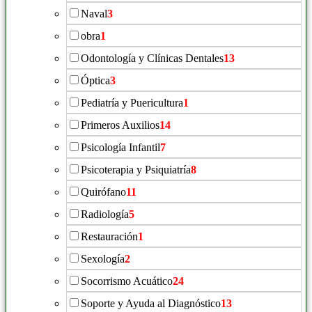
Naval
3
obra
1
Odontología y Clínicas Dentales
13
Óptica
3
Pediatría y Puericultura
1
Primeros Auxilios
14
Psicología Infantil
7
Psicoterapia y Psiquiatría
8
Quirófano
11
Radiología
5
Restauración
1
Sexología
2
Socorrismo Acuático
24
Soporte y Ayuda al Diagnóstico
13