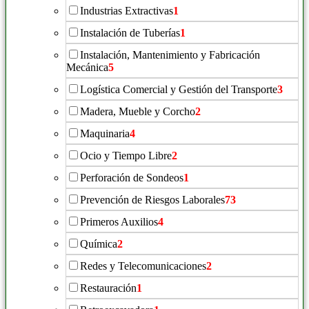
Industrias Extractivas
1
Instalación de Tuberías
1
Instalación, Mantenimiento y Fabricación
Mecánica
5
Logística Comercial y Gestión del Transporte
3
Madera, Mueble y Corcho
2
Maquinaria
4
Ocio y Tiempo Libre
2
Perforación de Sondeos
1
Prevención de Riesgos Laborales
73
Primeros Auxilios
4
Química
2
Redes y Telecomunicaciones
2
Restauración
1