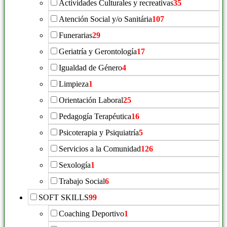
Actividades Culturales y recreativas
35
Atención Social y/o Sanitária
107
Funerarias
29
Geriatría y Gerontología
17
Igualdad de Género
4
Limpieza
1
Orientación Laboral
25
Pedagogía Terapéutica
16
Psicoterapia y Psiquiatría
5
Servicios a la Comunidad
126
Sexología
1
Trabajo Social
6
SOFT SKILLS
99
Coaching Deportivo
1