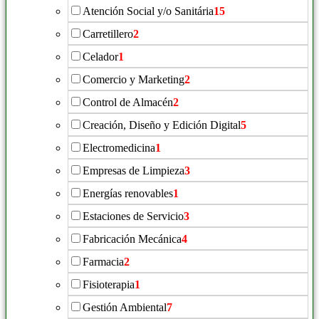
Atención Social y/o Sanitária
15
Carretillero
2
Celador
1
Comercio y Marketing
2
Control de Almacén
2
Creación, Diseño y Edición Digital
5
Electromedicina
1
Empresas de Limpieza
3
Energías renovables
1
Estaciones de Servicio
3
Fabricación Mecánica
4
Farmacia
2
Fisioterapia
1
Gestión Ambiental
7