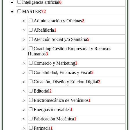
Inteligencia artificial
6
MASTER
72
Administración y Oficinas
2
Albañilería
1
Atención Social y/o Sanitária
5
Coaching Gestión Empresarial y Recursos
Humanos
3
Comercio y Marketing
3
Contabilidad, Finanzas y Fiscal
5
Creación, Diseño y Edición Digital
2
Editorial
2
Electromecánica de Vehículos
1
Energías renovables
1
Fabricación Mecánica
1
Farmacia
1