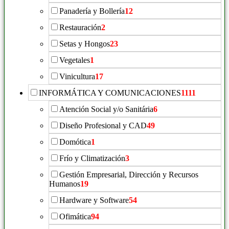
Panadería y Bollería
12
Restauración
2
Setas y Hongos
23
Vegetales
1
Vinicultura
17
INFORMÁTICA Y COMUNICACIONES
1111
Atención Social y/o Sanitária
6
Diseño Profesional y CAD
49
Domótica
1
Frío y Climatización
3
Gestión Empresarial, Dirección y Recursos
Humanos
19
Hardware y Software
54
Ofimática
94