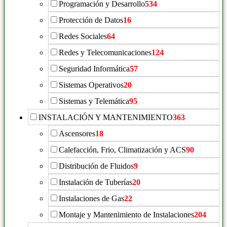
Programación y Desarrollo
534
Protección de Datos
16
Redes Sociales
64
Redes y Telecomunicaciones
124
Seguridad Informática
57
Sistemas Operativos
20
Sistemas y Telemática
95
INSTALACIÓN Y MANTENIMIENTO
363
Ascensores
18
Calefacción, Frio, Climatización y ACS
90
Distribución de Fluidos
9
Instalación de Tuberías
20
Instalaciones de Gas
22
Montaje y Mantenimiento de Instalaciones
204