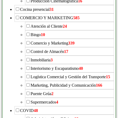
Producción Cinematográfica
16
Cocina presencial
31
COMERCIO Y MARKETING
585
Atención al Cliente
24
Bingo
10
Comercio y Marketing
339
Control de Almacén
17
Inmobiliaria
3
Interiorismo y Escaparatismo
40
Logística Comercial y Gestión del Transporte
15
Marketing, Publicidad y Comunicación
166
Puente Grúa
2
Supermercados
4
COVID
48