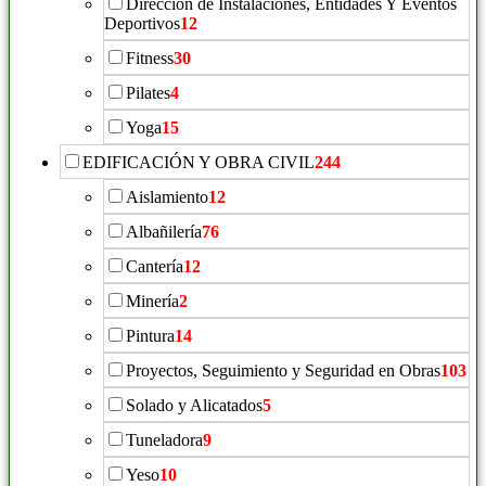
Dirección de Instalaciones, Entidades Y Eventos
Deportivos
12
Fitness
30
Pilates
4
Yoga
15
EDIFICACIÓN Y OBRA CIVIL
244
Aislamiento
12
Albañilería
76
Cantería
12
Minería
2
Pintura
14
Proyectos, Seguimiento y Seguridad en Obras
103
Solado y Alicatados
5
Tuneladora
9
Yeso
10