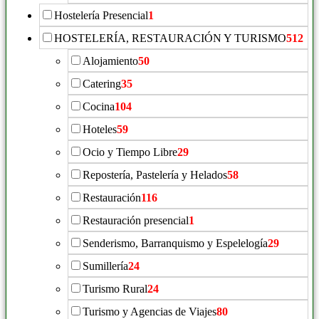
Hostelería Presencial
1
HOSTELERÍA, RESTAURACIÓN Y TURISMO
512
Alojamiento
50
Catering
35
Cocina
104
Hoteles
59
Ocio y Tiempo Libre
29
Repostería, Pastelería y Helados
58
Restauración
116
Restauración presencial
1
Senderismo, Barranquismo y Espelelogía
29
Sumillería
24
Turismo Rural
24
Turismo y Agencias de Viajes
80