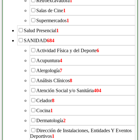
Retroexcavadora
1
Salas de Cine
1
Supermercados
1
Salud Presencial
1
SANIDAD
684
Actividad Física y del Deporte
6
Acupuntura
4
Alergología
7
Análisis Clínicos
8
Atención Social y/o Sanitária
404
Celador
8
Cocina
1
Dermatología
2
Dirección de Instalaciones, Entidades Y Eventos
Deportivos
1