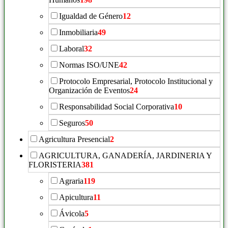
Igualdad de Género
12
Inmobiliaria
49
Laboral
32
Normas ISO/UNE
42
Protocolo Empresarial, Protocolo Institucional y
Organización de Eventos
24
Responsabilidad Social Corporativa
10
Seguros
50
Agricultura Presencial
2
AGRICULTURA, GANADERÍA, JARDINERIA Y
FLORISTERIA
381
Agraria
119
Apicultura
11
Ávicola
5