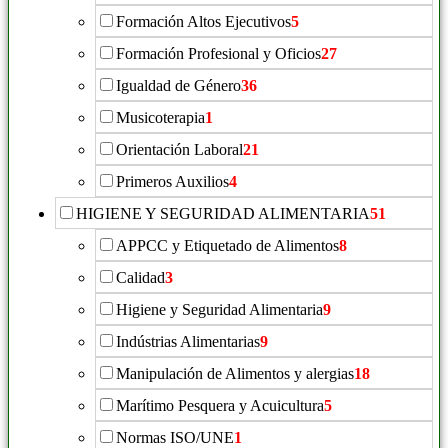
Formación Altos Ejecutivos
5
Formación Profesional y Oficios
27
Igualdad de Género
36
Musicoterapia
1
Orientación Laboral
21
Primeros Auxilios
4
HIGIENE Y SEGURIDAD ALIMENTARIA
51
APPCC y Etiquetado de Alimentos
8
Calidad
3
Higiene y Seguridad Alimentaria
9
Indústrias Alimentarias
9
Manipulación de Alimentos y alergias
18
Marítimo Pesquera y Acuicultura
5
Normas ISO/UNE
1