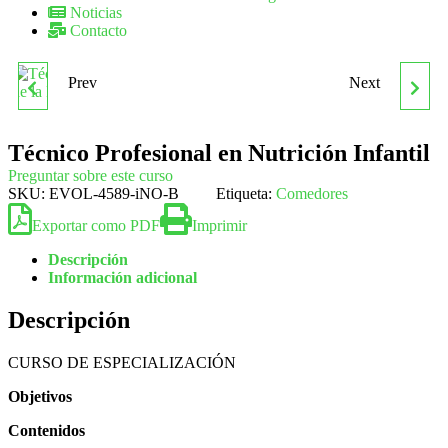
Noticias
Contacto
Prev
Next
TÉCNICO PROFESIONAL
TÉCNICO PROFESIONAL
EN NUTRICIÓN DE LA
EN ORGANIZACIÓN,
Técnico Profesional en Nutrición Infantil
Preguntar sobre este curso
PRÁCTICA DEPORTIVA
GESTIÓN Y
SKU:
EVOL-4589-iNO-B
Etiqueta:
Comedores
Exportar como PDF
Imprimir
PLANIFICACIÓN DE
Descripción
Información adicional
EVENTOS
Descripción
CURSO DE ESPECIALIZACIÓN
Objetivos
Contenidos