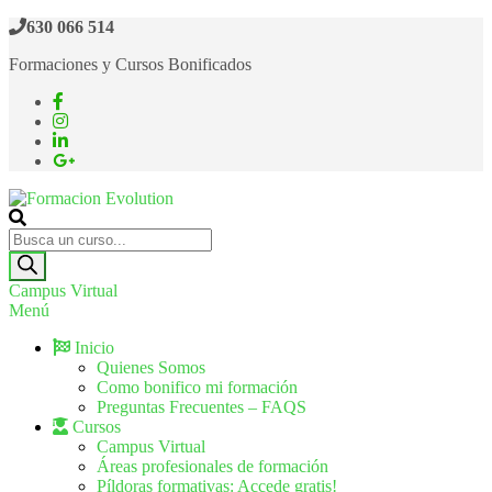
Saltar
630 066 514
al
Formaciones y Cursos Bonificados
contenido
Formacion Evolution
Cursos de formación continua
Búsqueda
de
productos
Campus Virtual
Menú
Inicio
Quienes Somos
Como bonifico mi formación
Preguntas Frecuentes – FAQS
Cursos
Campus Virtual
Áreas profesionales de formación
Píldoras formativas: Accede gratis!