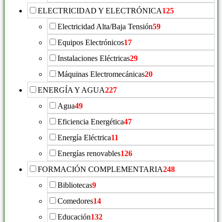
ELECTRICIDAD Y ELECTRÓNICA
125
Electricidad Alta/Baja Tensión
59
Equipos Electrónicos
17
Instalaciones Eléctricas
29
Máquinas Electromecánicas
20
ENERGÍA Y AGUA
227
Agua
49
Eficiencia Energética
47
Energía Eléctrica
11
Energías renovables
126
FORMACIÓN COMPLEMENTARIA
248
Bibliotecas
9
Comedores
14
Educación
132