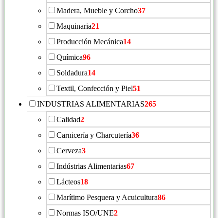
Madera, Mueble y Corcho
37
Maquinaria
21
Producción Mecánica
14
Química
96
Soldadura
14
Textil, Confección y Piel
51
INDUSTRIAS ALIMENTARIAS
265
Calidad
2
Carnicería y Charcutería
36
Cerveza
3
Indústrias Alimentarias
67
Lácteos
18
Marítimo Pesquera y Acuicultura
86
Normas ISO/UNE
2