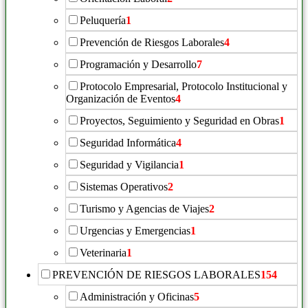
Peluquería
1
Prevención de Riesgos Laborales
4
Programación y Desarrollo
7
Protocolo Empresarial, Protocolo Institucional y
Organización de Eventos
4
Proyectos, Seguimiento y Seguridad en Obras
1
Seguridad Informática
4
Seguridad y Vigilancia
1
Sistemas Operativos
2
Turismo y Agencias de Viajes
2
Urgencias y Emergencias
1
Veterinaria
1
PREVENCIÓN DE RIESGOS LABORALES
154
Administración y Oficinas
5