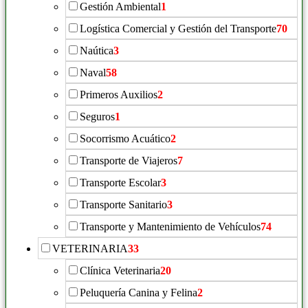
Gestión Ambiental
1
Logística Comercial y Gestión del Transporte
70
Naútica
3
Naval
58
Primeros Auxilios
2
Seguros
1
Socorrismo Acuático
2
Transporte de Viajeros
7
Transporte Escolar
3
Transporte Sanitario
3
Transporte y Mantenimiento de Vehículos
74
VETERINARIA
33
Clínica Veterinaria
20
Peluquería Canina y Felina
2