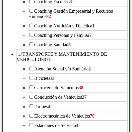
Coaching Escuelas
3
Coaching Gestión Empresarial y Recursos
Humanos
82
Coaching Nutrición y Dietética
1
Coaching Personal y Familiar
7
Coaching Sanidad
5
TRANSPORTE Y MANTENIMIENTO DE
VEHÍCULOS
371
Atención Social y/o Sanitária
2
Bicicletas
3
Carrocería de Vehículos
38
Conducción de Vehículos
27
Drones
4
Electromecánica de Vehículos
70
Estaciones de Servicio
4