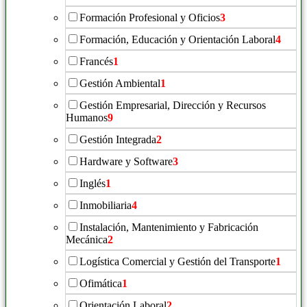
Formación Profesional y Oficios
3
Formación, Educación y Orientación Laboral
4
Francés
1
Gestión Ambiental
1
Gestión Empresarial, Dirección y Recursos
Humanos
9
Gestión Integrada
2
Hardware y Software
3
Inglés
1
Inmobiliaria
4
Instalación, Mantenimiento y Fabricación
Mecánica
2
Logística Comercial y Gestión del Transporte
1
Ofimática
1
Orientación Laboral
2