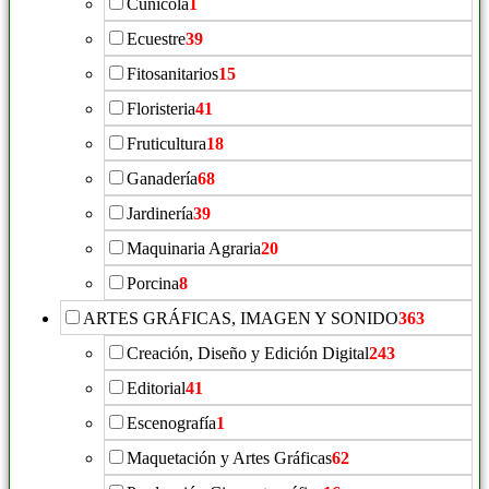
Cunícola
1
Ecuestre
39
Fitosanitarios
15
Floristeria
41
Fruticultura
18
Ganadería
68
Jardinería
39
Maquinaria Agraria
20
Porcina
8
ARTES GRÁFICAS, IMAGEN Y SONIDO
363
Creación, Diseño y Edición Digital
243
Editorial
41
Escenografía
1
Maquetación y Artes Gráficas
62