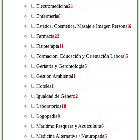
Electromedicina
21
Enfermería
8
Estética, Cosmética, Masaje e Imagen Personal
6
Farmacia
22
Fisioterapia
11
Formación, Educación y Orientación Laboral
5
Geriatría y Gerontología
5
Gestión Ambiental
1
Hoteles
1
Igualdad de Género
2
Laboratorios
18
Logopedia
9
Marítimo Pesquera y Acuicultura
6
Medicina Alternativa / Naturopatía
5