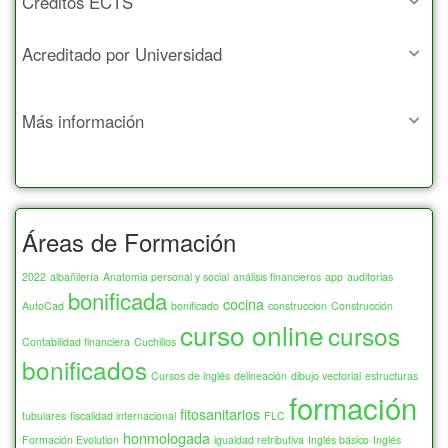
Créditos ECTS
Acreditado por Universidad
Más información
Áreas de Formación
2022
albañilería
Anatomia personal y social
análisis financieros
app
auditorias
bonificada
cocina
AutoCad
bonificado
construccion
Construcción
curso online
cursos
Contabilidad financiera
Cuchillos
bonificados
Cursos de inglés
delineación
dibujo vectorial
estructuras
formación
fitosanitarios
tubulares
fiscalidad internacional
FLC
honmologada
Formación Evolution
igualdad retributiva
Inglés básico
Inglés