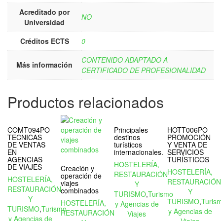
Acreditado por
NO
Universidad
Créditos ECTS
0
CONTENIDO ADAPTADO A
Más información
CERTIFICADO DE PROFESIONALIDAD
Productos relacionados
COMT094PO
Principales
HOTT006PO
TECNICAS
destinos
PROMOCIÓN
DE VENTAS
turísticos
Y VENTA DE
EN
internacionales.
SERVICIOS
AGENCIAS
TURÍSTICOS
HOSTELERÍA,
DE VIAJES
Creación y
HOSTELERÍA,
RESTAURACIÓN
operación de
HOSTELERÍA,
RESTAURACIÓ
viajes
Y
RESTAURACIÓN
combinados
Y
TURISMO
,
Turismo
Y
TURISMO
,
Turis
HOSTELERÍA,
y Agencias de
TURISMO
,
Turismo
y Agencias de
RESTAURACIÓN
Viajes
y Agencias de
Viajes