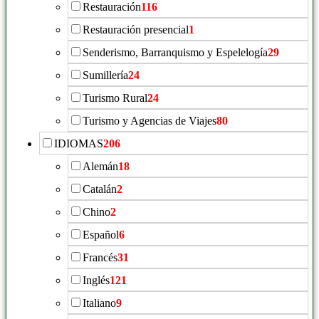
Restauración
116
Restauración presencial
1
Senderismo, Barranquismo y Espelelogía
29
Sumillería
24
Turismo Rural
24
Turismo y Agencias de Viajes
80
IDIOMAS
206
Alemán
18
Catalán
2
Chino
2
Español
6
Francés
31
Inglés
121
Italiano
9