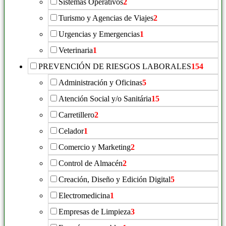
Sistemas Operativos
2
Turismo y Agencias de Viajes
2
Urgencias y Emergencias
1
Veterinaria
1
PREVENCIÓN DE RIESGOS LABORALES
154
Administración y Oficinas
5
Atención Social y/o Sanitária
15
Carretillero
2
Celador
1
Comercio y Marketing
2
Control de Almacén
2
Creación, Diseño y Edición Digital
5
Electromedicina
1
Empresas de Limpieza
3