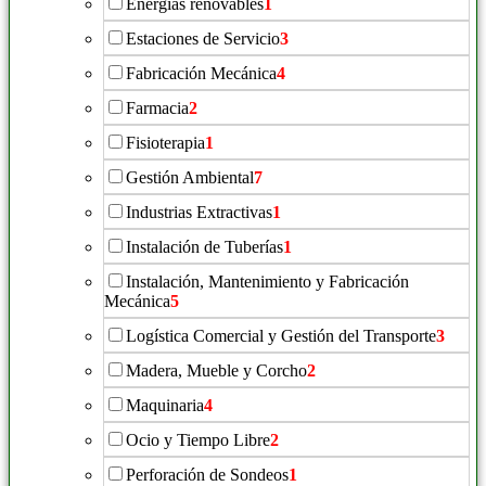
Energías renovables
1
Estaciones de Servicio
3
Fabricación Mecánica
4
Farmacia
2
Fisioterapia
1
Gestión Ambiental
7
Industrias Extractivas
1
Instalación de Tuberías
1
Instalación, Mantenimiento y Fabricación
Mecánica
5
Logística Comercial y Gestión del Transporte
3
Madera, Mueble y Corcho
2
Maquinaria
4
Ocio y Tiempo Libre
2
Perforación de Sondeos
1