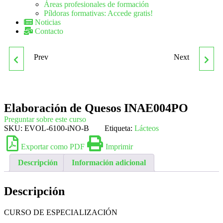
Áreas profesionales de formación
Píldoras formativas: Accede gratis!
Noticias
Contacto
Prev
Next
INAD051PO INNOVACIÓN
INGLÉS B1
Y ANÁLISIS DE CICLO DE
Elaboración de Quesos INAE004PO
VIDA
Preguntar sobre este curso
SKU:
EVOL-6100-iNO-B
Etiqueta:
Lácteos
Exportar como PDF
Imprimir
Descripción
Información adicional
Descripción
CURSO DE ESPECIALIZACIÓN