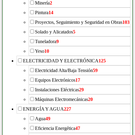
Minería
2
Pintura
14
Proyectos, Seguimiento y Seguridad en Obras
103
Solado y Alicatados
5
Tuneladora
9
Yeso
10
ELECTRICIDAD Y ELECTRÓNICA
125
Electricidad Alta/Baja Tensión
59
Equipos Electrónicos
17
Instalaciones Eléctricas
29
Máquinas Electromecánicas
20
ENERGÍA Y AGUA
227
Agua
49
Eficiencia Energética
47