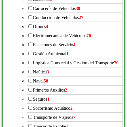
Carrocería de Vehículos
38
Conducción de Vehículos
27
Drones
4
Electromecánica de Vehículos
70
Estaciones de Servicio
4
Gestión Ambiental
1
Logística Comercial y Gestión del Transporte
70
Naútica
3
Naval
58
Primeros Auxilios
2
Seguros
1
Socorrismo Acuático
2
Transporte de Viajeros
7
Transporte Escolar
3