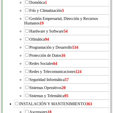
Domótica
1
Frío y Climatización
3
Gestión Empresarial, Dirección y Recursos
Humanos
19
Hardware y Software
54
Ofimática
94
Programación y Desarrollo
534
Protección de Datos
16
Redes Sociales
64
Redes y Telecomunicaciones
124
Seguridad Informática
57
Sistemas Operativos
20
Sistemas y Telemática
95
INSTALACIÓN Y MANTENIMIENTO
363
Ascensores
18