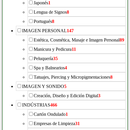
Japonés
1
Lengua de Signos
8
Portugués
8
IMAGEN PERSONAL
147
Estética, Cosmética, Masaje e Imagen Personal
89
Manicura y Pedicura
11
Peluquería
35
Spa y Balnearios
4
Tatuajes, Piercing y Micropigmentaciones
8
IMAGEN Y SONIDO
5
Creación, Diseño y Edición Digital
3
INDÚSTRIAS
466
Cartón Ondulado
1
Empresas de Limpieza
31