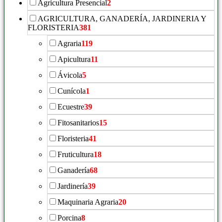
Agricultura Presencial
2
AGRICULTURA, GANADERÍA, JARDINERIA Y
FLORISTERIA
381
Agraria
119
Apicultura
11
Ávicola
5
Cunícola
1
Ecuestre
39
Fitosanitarios
15
Floristeria
41
Fruticultura
18
Ganadería
68
Jardinería
39
Maquinaria Agraria
20
Porcina
8