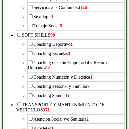
Servicios a la Comunidad
126
Sexología
1
Trabajo Social
6
SOFT SKILLS
99
Coaching Deportivo
1
Coaching Escuelas
3
Coaching Gestión Empresarial y Recursos
Humanos
82
Coaching Nutrición y Dietética
1
Coaching Personal y Familiar
7
Coaching Sanidad
5
TRANSPORTE Y MANTENIMIENTO DE
VEHÍCULOS
371
Atención Social y/o Sanitária
2
Bicicletas
3