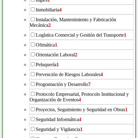
Inmobiliaria
4
Instalación, Mantenimiento y Fabricación
Mecánica
2
Logística Comercial y Gestión del Transporte
1
Ofimática
1
Orientación Laboral
2
Peluquería
1
Prevención de Riesgos Laborales
4
Programación y Desarrollo
7
Protocolo Empresarial, Protocolo Institucional y
Organización de Eventos
4
Proyectos, Seguimiento y Seguridad en Obras
1
Seguridad Informática
4
Seguridad y Vigilancia
1