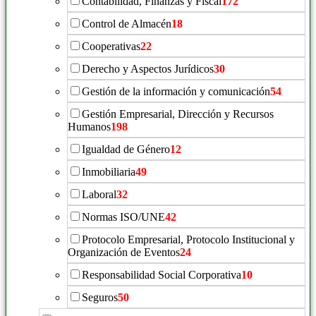
Contabilidad, Finanzas y Fiscal
172
Control de Almacén
18
Cooperativas
22
Derecho y Aspectos Jurídicos
30
Gestión de la información y comunicación
54
Gestión Empresarial, Dirección y Recursos
Humanos
198
Igualdad de Género
12
Inmobiliaria
49
Laboral
32
Normas ISO/UNE
42
Protocolo Empresarial, Protocolo Institucional y
Organización de Eventos
24
Responsabilidad Social Corporativa
10
Seguros
50