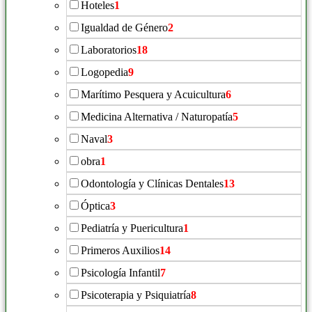
Hoteles
1
Igualdad de Género
2
Laboratorios
18
Logopedia
9
Marítimo Pesquera y Acuicultura
6
Medicina Alternativa / Naturopatía
5
Naval
3
obra
1
Odontología y Clínicas Dentales
13
Óptica
3
Pediatría y Puericultura
1
Primeros Auxilios
14
Psicología Infantil
7
Psicoterapia y Psiquiatría
8