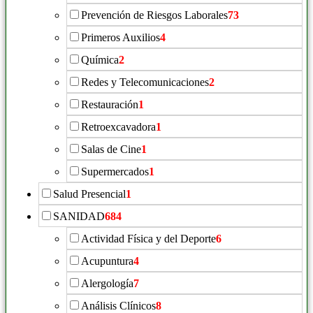
Prevención de Riesgos Laborales
73
Primeros Auxilios
4
Química
2
Redes y Telecomunicaciones
2
Restauración
1
Retroexcavadora
1
Salas de Cine
1
Supermercados
1
Salud Presencial
1
SANIDAD
684
Actividad Física y del Deporte
6
Acupuntura
4
Alergología
7
Análisis Clínicos
8