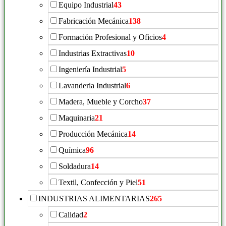
Equipo Industrial
43
Fabricación Mecánica
138
Formación Profesional y Oficios
4
Industrias Extractivas
10
Ingeniería Industrial
5
Lavanderia Industrial
6
Madera, Mueble y Corcho
37
Maquinaria
21
Producción Mecánica
14
Química
96
Soldadura
14
Textil, Confección y Piel
51
INDUSTRIAS ALIMENTARIAS
265
Calidad
2