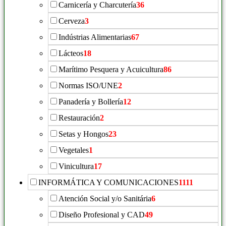
Carnicería y Charcutería
36
Cerveza
3
Indústrias Alimentarias
67
Lácteos
18
Marítimo Pesquera y Acuicultura
86
Normas ISO/UNE
2
Panadería y Bollería
12
Restauración
2
Setas y Hongos
23
Vegetales
1
Vinicultura
17
INFORMÁTICA Y COMUNICACIONES
1111
Atención Social y/o Sanitária
6
Diseño Profesional y CAD
49