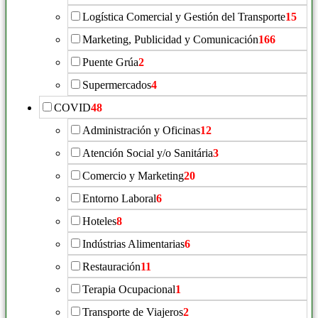
Logística Comercial y Gestión del Transporte
15
Marketing, Publicidad y Comunicación
166
Puente Grúa
2
Supermercados
4
COVID
48
Administración y Oficinas
12
Atención Social y/o Sanitária
3
Comercio y Marketing
20
Entorno Laboral
6
Hoteles
8
Indústrias Alimentarias
6
Restauración
11
Terapia Ocupacional
1
Transporte de Viajeros
2