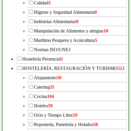
Calidad
3
Higiene y Seguridad Alimentaria
9
Indústrias Alimentarias
9
Manipulación de Alimentos y alergias
18
Marítimo Pesquera y Acuicultura
5
Normas ISO/UNE
1
Hostelería Presencial
1
HOSTELERÍA, RESTAURACIÓN Y TURISMO
512
Alojamiento
50
Catering
35
Cocina
104
Hoteles
59
Ocio y Tiempo Libre
29
Repostería, Pastelería y Helados
58