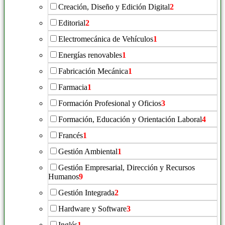
Creación, Diseño y Edición Digital
2
Editorial
2
Electromecánica de Vehículos
1
Energías renovables
1
Fabricación Mecánica
1
Farmacia
1
Formación Profesional y Oficios
3
Formación, Educación y Orientación Laboral
4
Francés
1
Gestión Ambiental
1
Gestión Empresarial, Dirección y Recursos
Humanos
9
Gestión Integrada
2
Hardware y Software
3
Inglés
1