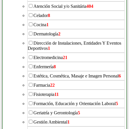
Atención Social y/o Sanitária
404
Celador
8
Cocina
1
Dermatología
2
Dirección de Instalaciones, Entidades Y Eventos
Deportivos
1
Electromedicina
21
Enfermería
8
Estética, Cosmética, Masaje e Imagen Personal
6
Farmacia
22
Fisioterapia
11
Formación, Educación y Orientación Laboral
5
Geriatría y Gerontología
5
Gestión Ambiental
1