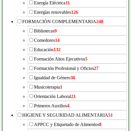
Energía Eléctrica
11
Energías renovables
126
FORMACIÓN COMPLEMENTARIA
248
Bibliotecas
9
Comedores
14
Educación
132
Formación Altos Ejecutivos
5
Formación Profesional y Oficios
27
Igualdad de Género
36
Musicoterapia
1
Orientación Laboral
21
Primeros Auxilios
4
HIGIENE Y SEGURIDAD ALIMENTARIA
51
APPCC y Etiquetado de Alimentos
8