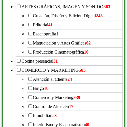
ARTES GRÁFICAS, IMAGEN Y SONIDO
363
Creación, Diseño y Edición Digital
243
Editorial
41
Escenografía
1
Maquetación y Artes Gráficas
62
Producción Cinematográfica
16
Cocina presencial
31
COMERCIO Y MARKETING
585
Atención al Cliente
24
Bingo
10
Comercio y Marketing
339
Control de Almacén
17
Inmobiliaria
3
Interiorismo y Escaparatismo
40