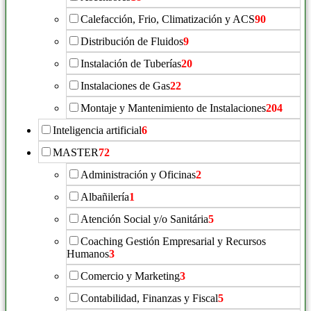
Calefacción, Frio, Climatización y ACS
90
Distribución de Fluidos
9
Instalación de Tuberías
20
Instalaciones de Gas
22
Montaje y Mantenimiento de Instalaciones
204
Inteligencia artificial
6
MASTER
72
Administración y Oficinas
2
Albañilería
1
Atención Social y/o Sanitária
5
Coaching Gestión Empresarial y Recursos
Humanos
3
Comercio y Marketing
3
Contabilidad, Finanzas y Fiscal
5