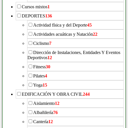
Cursos mixtos
1
DEPORTES
136
Actividad física y del Deporte
45
Actividades acuáticas y Natación
22
Ciclismo
7
Dirección de Instalaciones, Entidades Y Eventos
Deportivos
12
Fitness
30
Pilates
4
Yoga
15
EDIFICACIÓN Y OBRA CIVIL
244
Aislamiento
12
Albañilería
76
Cantería
12