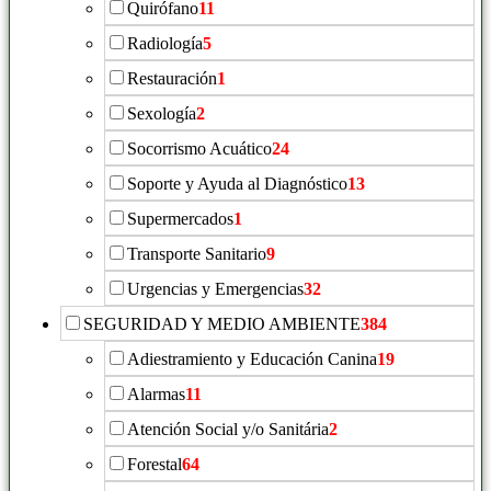
Quirófano
11
Radiología
5
Restauración
1
Sexología
2
Socorrismo Acuático
24
Soporte y Ayuda al Diagnóstico
13
Supermercados
1
Transporte Sanitario
9
Urgencias y Emergencias
32
SEGURIDAD Y MEDIO AMBIENTE
384
Adiestramiento y Educación Canina
19
Alarmas
11
Atención Social y/o Sanitária
2
Forestal
64