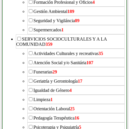
Formación Profesional y Oficios
4
Gestión Ambiental
189
Seguridad y Vigiláncia
89
Supermercados
1
SERVICIOS SOCIOCULTURALES Y A LA
COMUNIDAD
359
Actividades Culturales y recreativas
35
Atención Social y/o Sanitária
107
Funerarias
29
Geriatría y Gerontología
17
Igualdad de Género
4
Limpieza
1
Orientación Laboral
25
Pedagogía Terapéutica
16
Psicoterapia y Psiquiatría
5