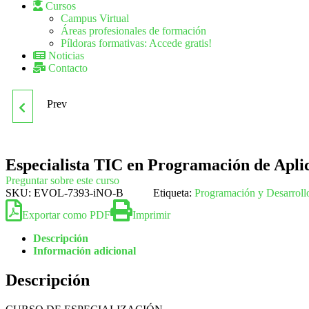
Cursos
Campus Virtual
Áreas profesionales de formación
Píldoras formativas: Accede gratis!
Noticias
Contacto
Prev
ESPECIALISTA TIC EN
MODELADO Y
Especialista TIC en Programación de Apli
ANIMACIÓN DE
Preguntar sobre este curso
SKU:
EVOL-7393-iNO-B
Etiqueta:
Programación y Desarroll
PERSONAJES CON 3D
Exportar como PDF
Imprimir
Descripción
STUDIO MAX
Información adicional
Descripción