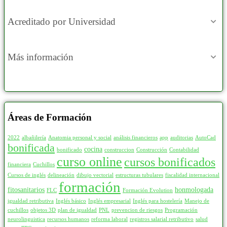
Acreditado por Universidad
Más información
Áreas de Formación
2022
albañilería
Anatomia personal y social
análisis financieros
app
auditorias
AutoCad
bonificada
cocina
bonificado
construccion
Construcción
Contabilidad
curso online
cursos bonificados
financiera
Cuchillos
Cursos de inglés
delineación
dibujo vectorial
estructuras tubulares
fiscalidad internacional
formación
fitosanitarios
honmologada
FLC
Formación Evolution
igualdad retributiva
Inglés básico
Inglés empresarial
Inglés para hostelería
Manejo de
cuchillos
objetos 3D
plan de igualdad
PNL
prevencion de riesgos
Programación
neurolinguistica
recursos humanos
reforma laboral
registros salarial retributivo
salud