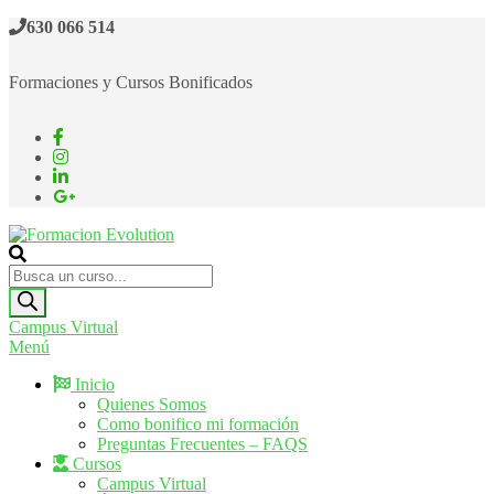
Saltar
630 066 514
al
contenido
Formaciones y Cursos Bonificados
Formacion Evolution
Cursos de formación continua
Búsqueda
de
productos
Campus Virtual
Menú
Inicio
Quienes Somos
Como bonifico mi formación
Preguntas Frecuentes – FAQS
Cursos
Campus Virtual