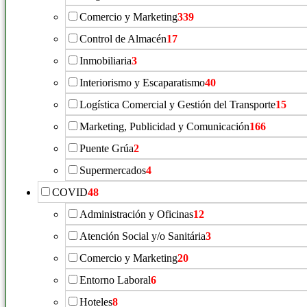
Comercio y Marketing
339
Control de Almacén
17
Inmobiliaria
3
Interiorismo y Escaparatismo
40
Logística Comercial y Gestión del Transporte
15
Marketing, Publicidad y Comunicación
166
Puente Grúa
2
Supermercados
4
COVID
48
Administración y Oficinas
12
Atención Social y/o Sanitária
3
Comercio y Marketing
20
Entorno Laboral
6
Hoteles
8