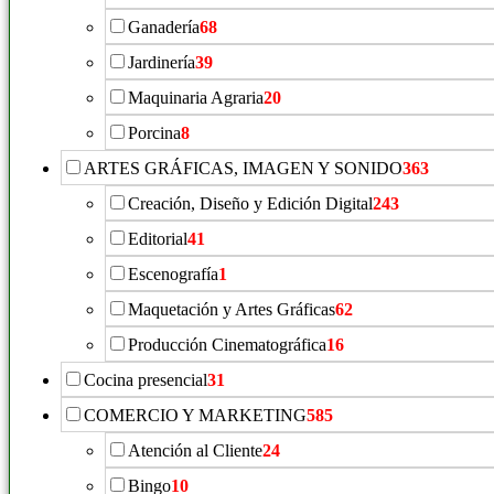
Ganadería
68
Jardinería
39
Maquinaria Agraria
20
Porcina
8
ARTES GRÁFICAS, IMAGEN Y SONIDO
363
Creación, Diseño y Edición Digital
243
Editorial
41
Escenografía
1
Maquetación y Artes Gráficas
62
Producción Cinematográfica
16
Cocina presencial
31
COMERCIO Y MARKETING
585
Atención al Cliente
24
Bingo
10