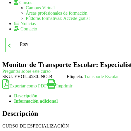
Cursos
Campus Virtual
Áreas profesionales de formación
Píldoras formativas: Accede gratis!
Noticias
Contacto
Prev
MONITOR DE TALLERES
Y ACTIVIDADES
Monitor de Transporte Escolar: Especialis
Preguntar sobre este curso
CULTURALES EN
SKU:
EVOL-4580-iNO-B
Etiqueta:
Transporte Escolar
Exportar como PDF
Imprimir
ANIMACIÓN TURÍSTICA
Descripción
Información adicional
Y RECREATIVA
Descripción
CURSO DE ESPECIALIZACIÓN