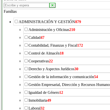
Famílias
ADMINISTRACIÓN Y GESTIÓN
879
Administración y Oficinas
210
Calidad
47
Contabilidad, Finanzas y Fiscal
172
Control de Almacén
18
Cooperativas
22
Derecho y Aspectos Jurídicos
30
Gestión de la información y comunicación
54
Gestión Empresarial, Dirección y Recursos Humano
Igualdad de Género
12
Inmobiliaria
49
Laboral
32