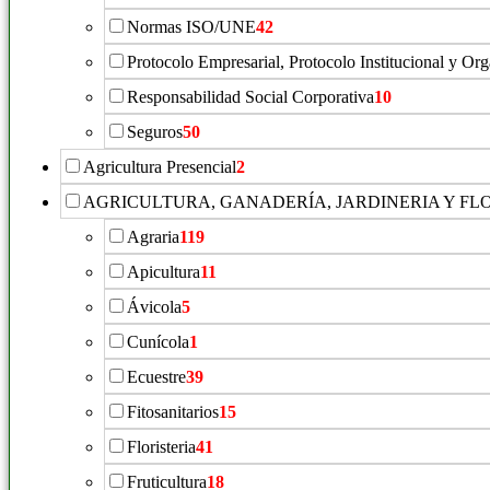
Normas ISO/UNE
42
Protocolo Empresarial, Protocolo Institucional y Or
Responsabilidad Social Corporativa
10
Seguros
50
Agricultura Presencial
2
AGRICULTURA, GANADERÍA, JARDINERIA Y FL
Agraria
119
Apicultura
11
Ávicola
5
Cunícola
1
Ecuestre
39
Fitosanitarios
15
Floristeria
41
Fruticultura
18