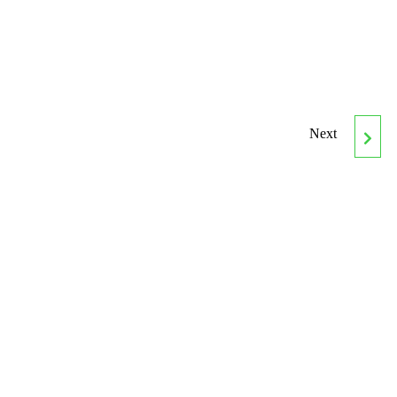
Next
MONITOR DE TRX-
CROSSTRAINING