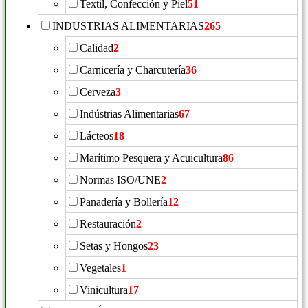
Textil, Confección y Piel
51
INDUSTRIAS ALIMENTARIAS
265
Calidad
2
Carnicería y Charcutería
36
Cerveza
3
Indústrias Alimentarias
67
Lácteos
18
Marítimo Pesquera y Acuicultura
86
Normas ISO/UNE
2
Panadería y Bollería
12
Restauración
2
Setas y Hongos
23
Vegetales
1
Vinicultura
17