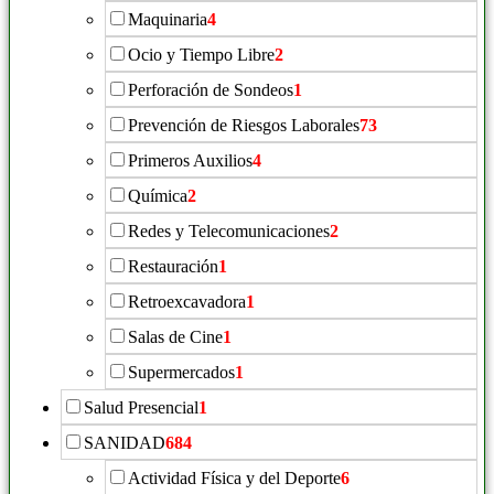
Maquinaria
4
Ocio y Tiempo Libre
2
Perforación de Sondeos
1
Prevención de Riesgos Laborales
73
Primeros Auxilios
4
Química
2
Redes y Telecomunicaciones
2
Restauración
1
Retroexcavadora
1
Salas de Cine
1
Supermercados
1
Salud Presencial
1
SANIDAD
684
Actividad Física y del Deporte
6