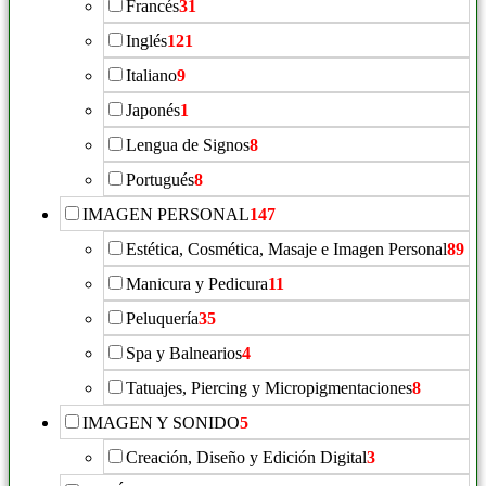
Francés
31
Inglés
121
Italiano
9
Japonés
1
Lengua de Signos
8
Portugués
8
IMAGEN PERSONAL
147
Estética, Cosmética, Masaje e Imagen Personal
89
Manicura y Pedicura
11
Peluquería
35
Spa y Balnearios
4
Tatuajes, Piercing y Micropigmentaciones
8
IMAGEN Y SONIDO
5
Creación, Diseño y Edición Digital
3