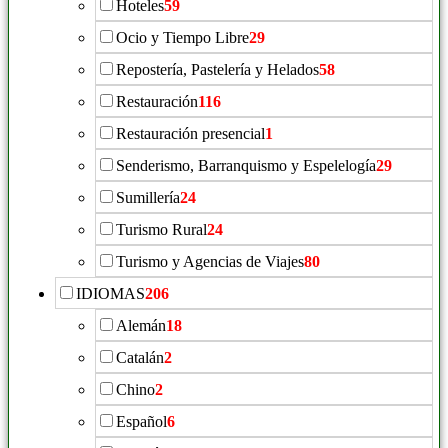
Hoteles
59
Ocio y Tiempo Libre
29
Repostería, Pastelería y Helados
58
Restauración
116
Restauración presencial
1
Senderismo, Barranquismo y Espelelogía
29
Sumillería
24
Turismo Rural
24
Turismo y Agencias de Viajes
80
IDIOMAS
206
Alemán
18
Catalán
2
Chino
2
Español
6