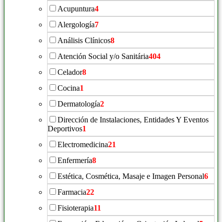
Acupuntura
4
Alergología
7
Análisis Clínicos
8
Atención Social y/o Sanitária
404
Celador
8
Cocina
1
Dermatología
2
Dirección de Instalaciones, Entidades Y Eventos
Deportivos
1
Electromedicina
21
Enfermería
8
Estética, Cosmética, Masaje e Imagen Personal
6
Farmacia
22
Fisioterapia
11