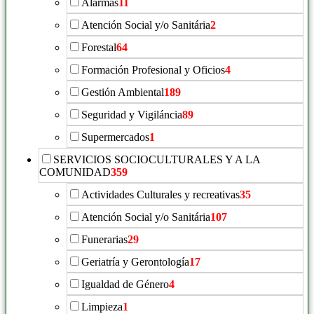
Alarmas
11
Atención Social y/o Sanitária
2
Forestal
64
Formación Profesional y Oficios
4
Gestión Ambiental
189
Seguridad y Vigiláncia
89
Supermercados
1
SERVICIOS SOCIOCULTURALES Y A LA
COMUNIDAD
359
Actividades Culturales y recreativas
35
Atención Social y/o Sanitária
107
Funerarias
29
Geriatría y Gerontología
17
Igualdad de Género
4
Limpieza
1