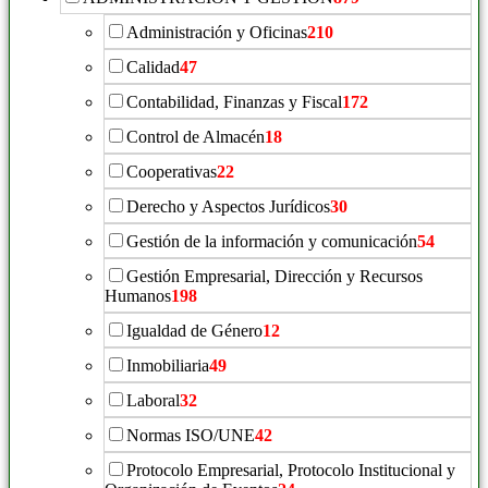
Administración y Oficinas
210
Calidad
47
Contabilidad, Finanzas y Fiscal
172
Control de Almacén
18
Cooperativas
22
Derecho y Aspectos Jurídicos
30
Gestión de la información y comunicación
54
Gestión Empresarial, Dirección y Recursos
Humanos
198
Igualdad de Género
12
Inmobiliaria
49
Laboral
32
Normas ISO/UNE
42
Protocolo Empresarial, Protocolo Institucional y