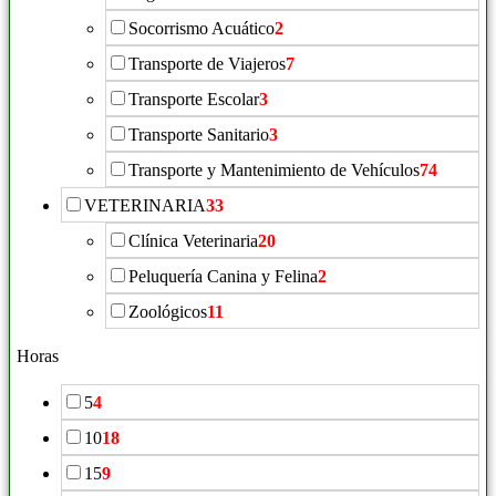
Socorrismo Acuático
2
Transporte de Viajeros
7
Transporte Escolar
3
Transporte Sanitario
3
Transporte y Mantenimiento de Vehículos
74
VETERINARIA
33
Clínica Veterinaria
20
Peluquería Canina y Felina
2
Zoológicos
11
Horas
5
4
10
18
15
9