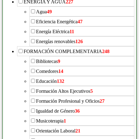
ENERGÍA Y AGUA
227
Agua
49
Eficiencia Energética
47
Energía Eléctrica
11
Energías renovables
126
FORMACIÓN COMPLEMENTARIA
248
Bibliotecas
9
Comedores
14
Educación
132
Formación Altos Ejecutivos
5
Formación Profesional y Oficios
27
Igualdad de Género
36
Musicoterapia
1
Orientación Laboral
21