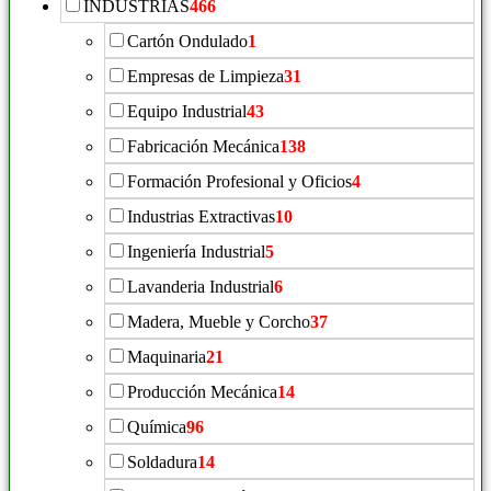
INDÚSTRIAS
466
Cartón Ondulado
1
Empresas de Limpieza
31
Equipo Industrial
43
Fabricación Mecánica
138
Formación Profesional y Oficios
4
Industrias Extractivas
10
Ingeniería Industrial
5
Lavanderia Industrial
6
Madera, Mueble y Corcho
37
Maquinaria
21
Producción Mecánica
14
Química
96
Soldadura
14