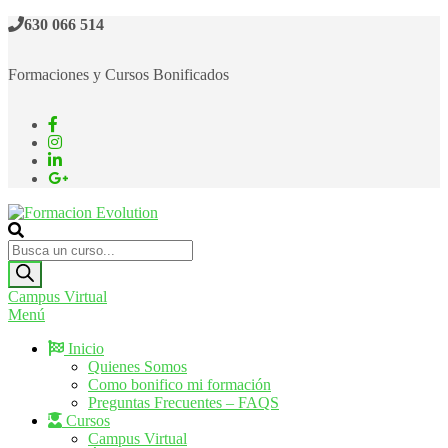
Saltar
630 066 514
al
contenido
Formaciones y Cursos Bonificados
Formacion Evolution
Cursos de formación continua
Búsqueda
de
productos
Campus Virtual
Menú
Inicio
Quienes Somos
Como bonifico mi formación
Preguntas Frecuentes – FAQS
Cursos
Campus Virtual