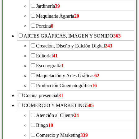
Jardinería
39
Maquinaria Agraria
20
Porcina
8
ARTES GRÁFICAS, IMAGEN Y SONIDO
363
Creación, Diseño y Edición Digital
243
Editorial
41
Escenografía
1
Maquetación y Artes Gráficas
62
Producción Cinematográfica
16
Cocina presencial
31
COMERCIO Y MARKETING
585
Atención al Cliente
24
Bingo
10
Comercio y Marketing
339