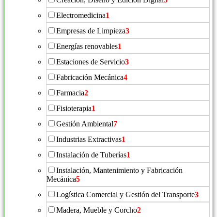
Electromedicina
1
Empresas de Limpieza
3
Energías renovables
1
Estaciones de Servicio
3
Fabricación Mecánica
4
Farmacia
2
Fisioterapia
1
Gestión Ambiental
7
Industrias Extractivas
1
Instalación de Tuberías
1
Instalación, Mantenimiento y Fabricación
Mecánica
5
Logística Comercial y Gestión del Transporte
3
Madera, Mueble y Corcho
2