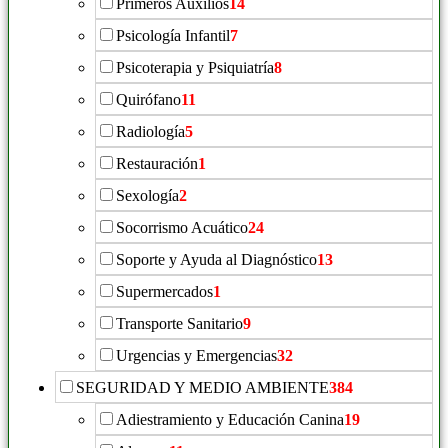
Primeros Auxilios
14
Psicología Infantil
7
Psicoterapia y Psiquiatría
8
Quirófano
11
Radiología
5
Restauración
1
Sexología
2
Socorrismo Acuático
24
Soporte y Ayuda al Diagnóstico
13
Supermercados
1
Transporte Sanitario
9
Urgencias y Emergencias
32
SEGURIDAD Y MEDIO AMBIENTE
384
Adiestramiento y Educación Canina
19