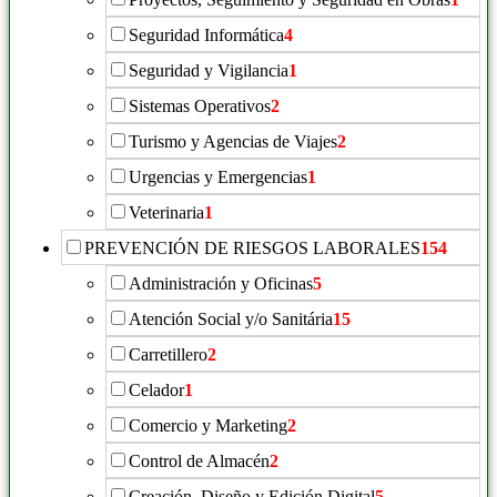
Seguridad Informática
4
Seguridad y Vigilancia
1
Sistemas Operativos
2
Turismo y Agencias de Viajes
2
Urgencias y Emergencias
1
Veterinaria
1
PREVENCIÓN DE RIESGOS LABORALES
154
Administración y Oficinas
5
Atención Social y/o Sanitária
15
Carretillero
2
Celador
1
Comercio y Marketing
2
Control de Almacén
2
Creación, Diseño y Edición Digital
5