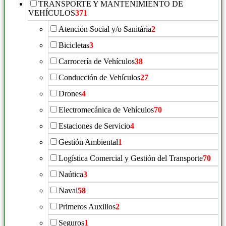
TRANSPORTE Y MANTENIMIENTO DE
VEHÍCULOS
371
Atención Social y/o Sanitária
2
Bicicletas
3
Carrocería de Vehículos
38
Conducción de Vehículos
27
Drones
4
Electromecánica de Vehículos
70
Estaciones de Servicio
4
Gestión Ambiental
1
Logística Comercial y Gestión del Transporte
70
Naútica
3
Naval
58
Primeros Auxilios
2
Seguros
1