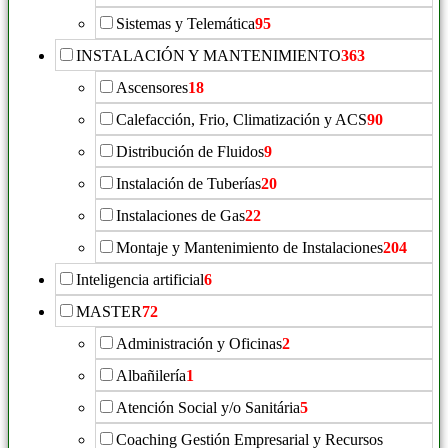
Sistemas y Telemática
95
INSTALACIÓN Y MANTENIMIENTO
363
Ascensores
18
Calefacción, Frio, Climatización y ACS
90
Distribución de Fluidos
9
Instalación de Tuberías
20
Instalaciones de Gas
22
Montaje y Mantenimiento de Instalaciones
204
Inteligencia artificial
6
MASTER
72
Administración y Oficinas
2
Albañilería
1
Atención Social y/o Sanitária
5
Coaching Gestión Empresarial y Recursos