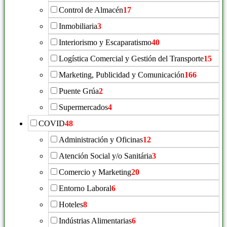
Control de Almacén
17
Inmobiliaria
3
Interiorismo y Escaparatismo
40
Logística Comercial y Gestión del Transporte
15
Marketing, Publicidad y Comunicación
166
Puente Grúa
2
Supermercados
4
COVID
48
Administración y Oficinas
12
Atención Social y/o Sanitária
3
Comercio y Marketing
20
Entorno Laboral
6
Hoteles
8
Indústrias Alimentarias
6