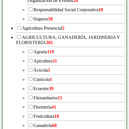
Organización de Eventos
24
Responsabilidad Social Corporativa
10
Seguros
50
Agricultura Presencial
2
AGRICULTURA, GANADERÍA, JARDINERIA Y
FLORISTERIA
381
Agraria
119
Apicultura
11
Ávicola
5
Cunícola
1
Ecuestre
39
Fitosanitarios
15
Floristeria
41
Fruticultura
18
Ganadería
68