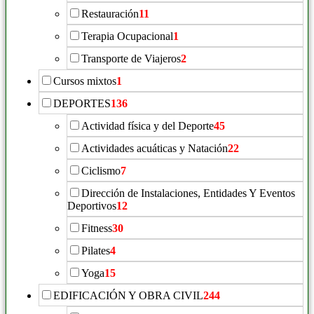
Restauración
11
Terapia Ocupacional
1
Transporte de Viajeros
2
Cursos mixtos
1
DEPORTES
136
Actividad física y del Deporte
45
Actividades acuáticas y Natación
22
Ciclismo
7
Dirección de Instalaciones, Entidades Y Eventos
Deportivos
12
Fitness
30
Pilates
4
Yoga
15
EDIFICACIÓN Y OBRA CIVIL
244