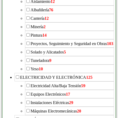
Aislamiento
12
Albañilería
76
Cantería
12
Minería
2
Pintura
14
Proyectos, Seguimiento y Seguridad en Obras
103
Solado y Alicatados
5
Tuneladora
9
Yeso
10
ELECTRICIDAD Y ELECTRÓNICA
125
Electricidad Alta/Baja Tensión
59
Equipos Electrónicos
17
Instalaciones Eléctricas
29
Máquinas Electromecánicas
20