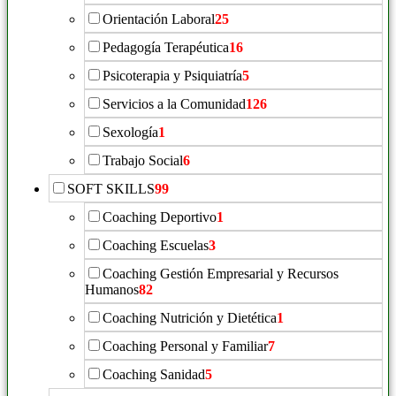
Orientación Laboral
25
Pedagogía Terapéutica
16
Psicoterapia y Psiquiatría
5
Servicios a la Comunidad
126
Sexología
1
Trabajo Social
6
SOFT SKILLS
99
Coaching Deportivo
1
Coaching Escuelas
3
Coaching Gestión Empresarial y Recursos
Humanos
82
Coaching Nutrición y Dietética
1
Coaching Personal y Familiar
7
Coaching Sanidad
5