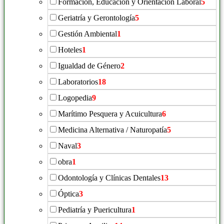
Formación, Educación y Orientación Laboral
5
Geriatría y Gerontología
5
Gestión Ambiental
1
Hoteles
1
Igualdad de Género
2
Laboratorios
18
Logopedia
9
Marítimo Pesquera y Acuicultura
6
Medicina Alternativa / Naturopatía
5
Naval
3
obra
1
Odontología y Clínicas Dentales
13
Óptica
3
Pediatría y Puericultura
1