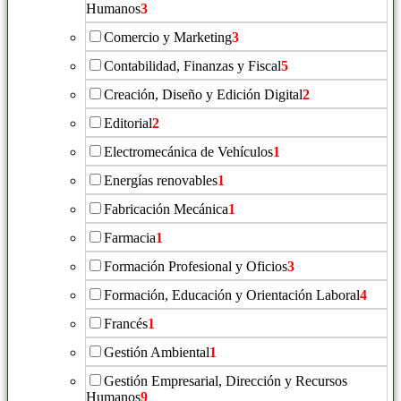
Humanos
3
Comercio y Marketing
3
Contabilidad, Finanzas y Fiscal
5
Creación, Diseño y Edición Digital
2
Editorial
2
Electromecánica de Vehículos
1
Energías renovables
1
Fabricación Mecánica
1
Farmacia
1
Formación Profesional y Oficios
3
Formación, Educación y Orientación Laboral
4
Francés
1
Gestión Ambiental
1
Gestión Empresarial, Dirección y Recursos
Humanos
9