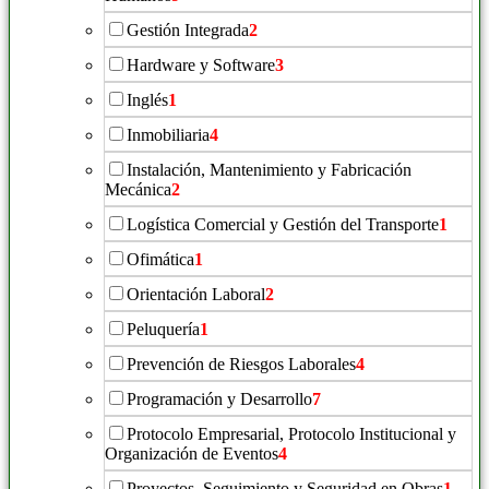
Gestión Integrada
2
Hardware y Software
3
Inglés
1
Inmobiliaria
4
Instalación, Mantenimiento y Fabricación
Mecánica
2
Logística Comercial y Gestión del Transporte
1
Ofimática
1
Orientación Laboral
2
Peluquería
1
Prevención de Riesgos Laborales
4
Programación y Desarrollo
7
Protocolo Empresarial, Protocolo Institucional y
Organización de Eventos
4
Proyectos, Seguimiento y Seguridad en Obras
1