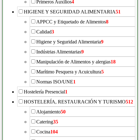
Primeros Auxilios
4
HIGIENE Y SEGURIDAD ALIMENTARIA
51
APPCC y Etiquetado de Alimentos
8
Calidad
3
Higiene y Seguridad Alimentaria
9
Indústrias Alimentarias
9
Manipulación de Alimentos y alergias
18
Marítimo Pesquera y Acuicultura
5
Normas ISO/UNE
1
Hostelería Presencial
1
HOSTELERÍA, RESTAURACIÓN Y TURISMO
512
Alojamiento
50
Catering
35
Cocina
104