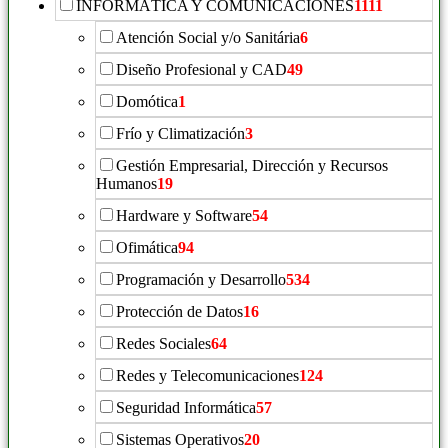
INFORMÁTICA Y COMUNICACIONES
1111
Atención Social y/o Sanitária
6
Diseño Profesional y CAD
49
Domótica
1
Frío y Climatización
3
Gestión Empresarial, Dirección y Recursos
Humanos
19
Hardware y Software
54
Ofimática
94
Programación y Desarrollo
534
Protección de Datos
16
Redes Sociales
64
Redes y Telecomunicaciones
124
Seguridad Informática
57
Sistemas Operativos
20