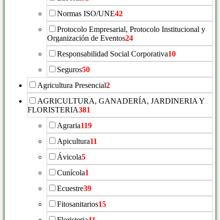
Normas ISO/UNE
42
Protocolo Empresarial, Protocolo Institucional y
Organización de Eventos
24
Responsabilidad Social Corporativa
10
Seguros
50
Agricultura Presencial
2
AGRICULTURA, GANADERÍA, JARDINERIA Y
FLORISTERIA
381
Agraria
119
Apicultura
11
Ávicola
5
Cunícola
1
Ecuestre
39
Fitosanitarios
15
Floristeria
41