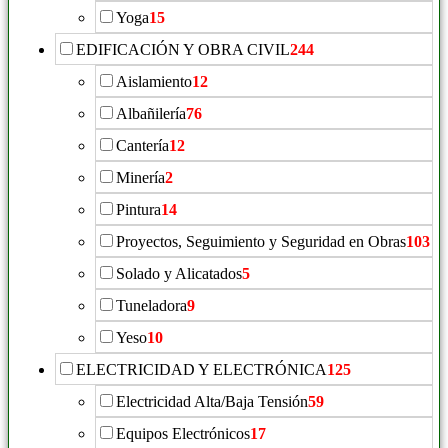
Yoga
15
EDIFICACIÓN Y OBRA CIVIL
244
Aislamiento
12
Albañilería
76
Cantería
12
Minería
2
Pintura
14
Proyectos, Seguimiento y Seguridad en Obras
103
Solado y Alicatados
5
Tuneladora
9
Yeso
10
ELECTRICIDAD Y ELECTRÓNICA
125
Electricidad Alta/Baja Tensión
59
Equipos Electrónicos
17