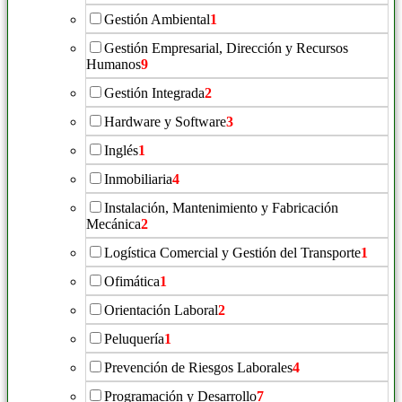
Gestión Ambiental
1
Gestión Empresarial, Dirección y Recursos
Humanos
9
Gestión Integrada
2
Hardware y Software
3
Inglés
1
Inmobiliaria
4
Instalación, Mantenimiento y Fabricación
Mecánica
2
Logística Comercial y Gestión del Transporte
1
Ofimática
1
Orientación Laboral
2
Peluquería
1
Prevención de Riesgos Laborales
4
Programación y Desarrollo
7