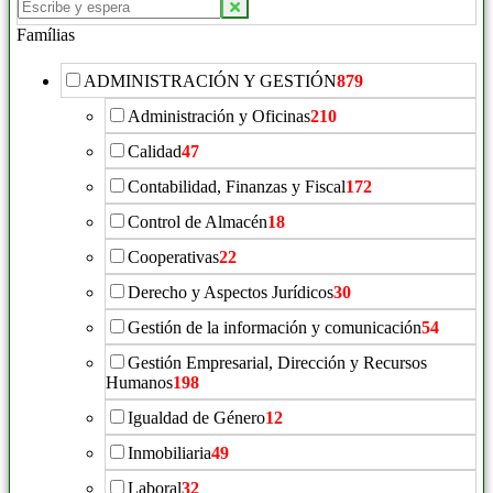
Famílias
ADMINISTRACIÓN Y GESTIÓN
879
Administración y Oficinas
210
Calidad
47
Contabilidad, Finanzas y Fiscal
172
Control de Almacén
18
Cooperativas
22
Derecho y Aspectos Jurídicos
30
Gestión de la información y comunicación
54
Gestión Empresarial, Dirección y Recursos
Humanos
198
Igualdad de Género
12
Inmobiliaria
49
Laboral
32