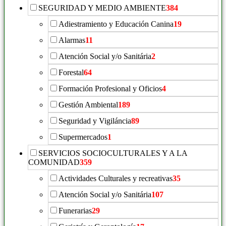
SEGURIDAD Y MEDIO AMBIENTE
384
Adiestramiento y Educación Canina
19
Alarmas
11
Atención Social y/o Sanitária
2
Forestal
64
Formación Profesional y Oficios
4
Gestión Ambiental
189
Seguridad y Vigiláncia
89
Supermercados
1
SERVICIOS SOCIOCULTURALES Y A LA
COMUNIDAD
359
Actividades Culturales y recreativas
35
Atención Social y/o Sanitária
107
Funerarias
29