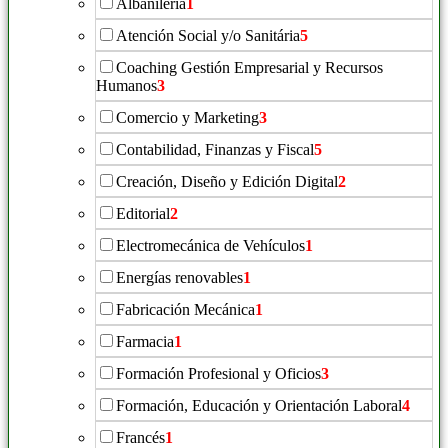
Albañilería
1
Atención Social y/o Sanitária
5
Coaching Gestión Empresarial y Recursos
Humanos
3
Comercio y Marketing
3
Contabilidad, Finanzas y Fiscal
5
Creación, Diseño y Edición Digital
2
Editorial
2
Electromecánica de Vehículos
1
Energías renovables
1
Fabricación Mecánica
1
Farmacia
1
Formación Profesional y Oficios
3
Formación, Educación y Orientación Laboral
4
Francés
1