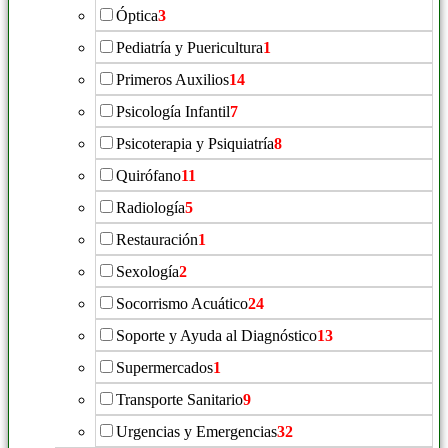
Óptica
3
Pediatría y Puericultura
1
Primeros Auxilios
14
Psicología Infantil
7
Psicoterapia y Psiquiatría
8
Quirófano
11
Radiología
5
Restauración
1
Sexología
2
Socorrismo Acuático
24
Soporte y Ayuda al Diagnóstico
13
Supermercados
1
Transporte Sanitario
9
Urgencias y Emergencias
32