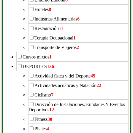
Hoteles
8
Indústrias Alimentarias
6
Restauración
11
Terapia Ocupacional
1
Transporte de Viajeros
2
Cursos mixtos
1
DEPORTES
136
Actividad física y del Deporte
45
Actividades acuáticas y Natación
22
Ciclismo
7
Dirección de Instalaciones, Entidades Y Eventos
Deportivos
12
Fitness
30
Pilates
4