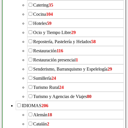
Catering
35
Cocina
104
Hoteles
59
Ocio y Tiempo Libre
29
Repostería, Pastelería y Helados
58
Restauración
116
Restauración presencial
1
Senderismo, Barranquismo y Espelelogía
29
Sumillería
24
Turismo Rural
24
Turismo y Agencias de Viajes
80
IDIOMAS
206
Alemán
18
Catalán
2