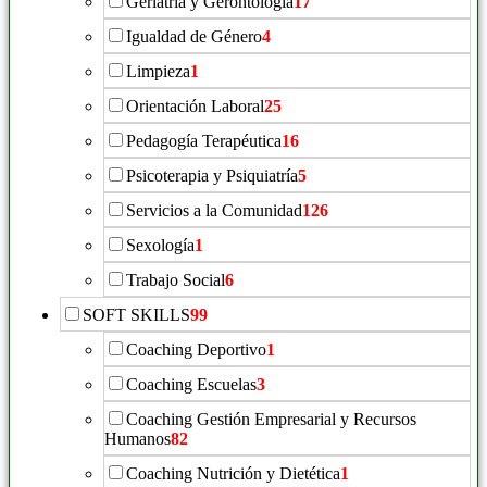
Geriatría y Gerontología
17
Igualdad de Género
4
Limpieza
1
Orientación Laboral
25
Pedagogía Terapéutica
16
Psicoterapia y Psiquiatría
5
Servicios a la Comunidad
126
Sexología
1
Trabajo Social
6
SOFT SKILLS
99
Coaching Deportivo
1
Coaching Escuelas
3
Coaching Gestión Empresarial y Recursos
Humanos
82
Coaching Nutrición y Dietética
1