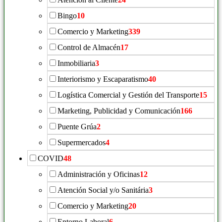
Bingo
10
Comercio y Marketing
339
Control de Almacén
17
Inmobiliaria
3
Interiorismo y Escaparatismo
40
Logística Comercial y Gestión del Transporte
15
Marketing, Publicidad y Comunicación
166
Puente Grúa
2
Supermercados
4
COVID
48
Administración y Oficinas
12
Atención Social y/o Sanitária
3
Comercio y Marketing
20
Entorno Laboral
6