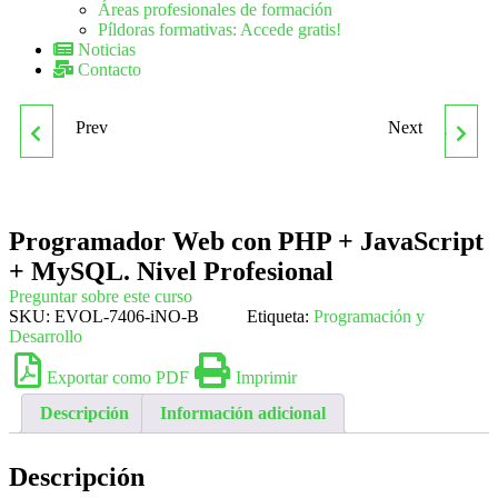
Áreas profesionales de formación
Píldoras formativas: Accede gratis!
Noticias
Contacto
Prev
Next
PROGRAMA SUPERIOR
QUIE0308 OPERACIONES
DE FORMACIÓN PARA
AUXILIARES Y DE
Programador Web con PHP + JavaScript
SUPERVISORES Y
ALMACÉN EN
+ MySQL. Nivel Profesional
ENCARGADOS DE
INDUSTRIAS Y
Preguntar sobre este curso
SKU:
EVOL-7406-iNO-B
Etiqueta:
Programación y
Desarrollo
LIMPIEZA
LABORATORIOS
Exportar como PDF
Imprimir
QUÍMICOS
Descripción
Información adicional
Descripción