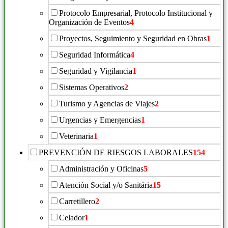
Protocolo Empresarial, Protocolo Institucional y
Organización de Eventos
4
Proyectos, Seguimiento y Seguridad en Obras
1
Seguridad Informática
4
Seguridad y Vigilancia
1
Sistemas Operativos
2
Turismo y Agencias de Viajes
2
Urgencias y Emergencias
1
Veterinaria
1
PREVENCIÓN DE RIESGOS LABORALES
154
Administración y Oficinas
5
Atención Social y/o Sanitária
15
Carretillero
2
Celador
1