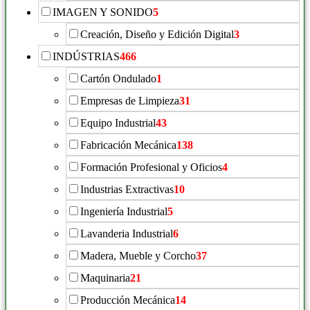
IMAGEN Y SONIDO
5
Creación, Diseño y Edición Digital
3
INDÚSTRIAS
466
Cartón Ondulado
1
Empresas de Limpieza
31
Equipo Industrial
43
Fabricación Mecánica
138
Formación Profesional y Oficios
4
Industrias Extractivas
10
Ingeniería Industrial
5
Lavanderia Industrial
6
Madera, Mueble y Corcho
37
Maquinaria
21
Producción Mecánica
14