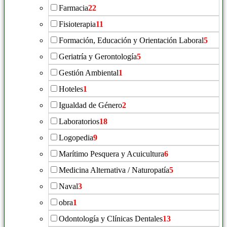
Farmacia
22
Fisioterapia
11
Formación, Educación y Orientación Laboral
5
Geriatría y Gerontología
5
Gestión Ambiental
1
Hoteles
1
Igualdad de Género
2
Laboratorios
18
Logopedia
9
Marítimo Pesquera y Acuicultura
6
Medicina Alternativa / Naturopatía
5
Naval
3
obra
1
Odontología y Clínicas Dentales
13