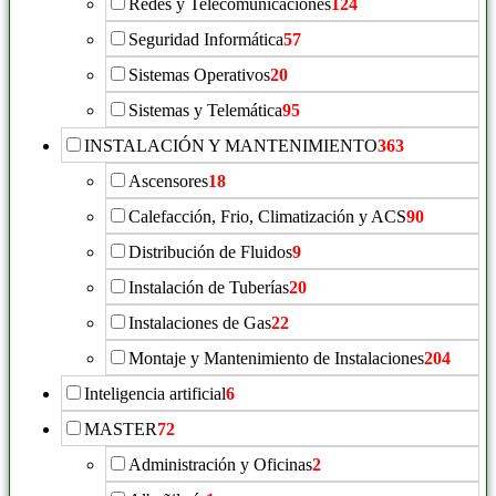
Redes y Telecomunicaciones
124
Seguridad Informática
57
Sistemas Operativos
20
Sistemas y Telemática
95
INSTALACIÓN Y MANTENIMIENTO
363
Ascensores
18
Calefacción, Frio, Climatización y ACS
90
Distribución de Fluidos
9
Instalación de Tuberías
20
Instalaciones de Gas
22
Montaje y Mantenimiento de Instalaciones
204
Inteligencia artificial
6
MASTER
72
Administración y Oficinas
2