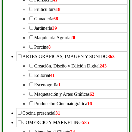
Fruticultura
18
Ganadería
68
Jardinería
39
Maquinaria Agraria
20
Porcina
8
ARTES GRÁFICAS, IMAGEN Y SONIDO
363
Creación, Diseño y Edición Digital
243
Editorial
41
Escenografía
1
Maquetación y Artes Gráficas
62
Producción Cinematográfica
16
Cocina presencial
31
COMERCIO Y MARKETING
585
Atención al Cliente
24