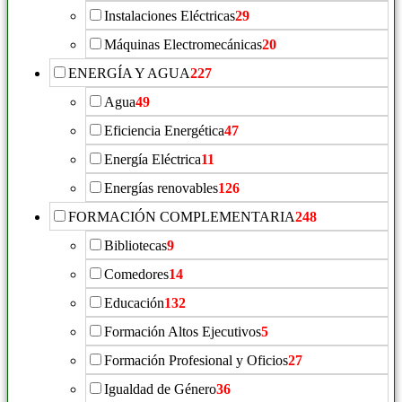
Instalaciones Eléctricas
29
Máquinas Electromecánicas
20
ENERGÍA Y AGUA
227
Agua
49
Eficiencia Energética
47
Energía Eléctrica
11
Energías renovables
126
FORMACIÓN COMPLEMENTARIA
248
Bibliotecas
9
Comedores
14
Educación
132
Formación Altos Ejecutivos
5
Formación Profesional y Oficios
27
Igualdad de Género
36