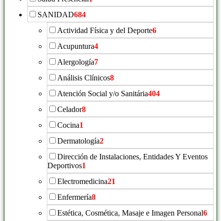
SANIDAD
684
Actividad Física y del Deporte
6
Acupuntura
4
Alergología
7
Análisis Clínicos
8
Atención Social y/o Sanitária
404
Celador
8
Cocina
1
Dermatología
2
Dirección de Instalaciones, Entidades Y Eventos
Deportivos
1
Electromedicina
21
Enfermería
8
Estética, Cosmética, Masaje e Imagen Personal
6