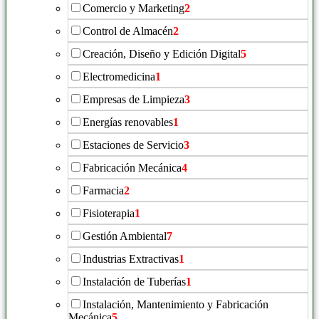
Comercio y Marketing
2
Control de Almacén
2
Creación, Diseño y Edición Digital
5
Electromedicina
1
Empresas de Limpieza
3
Energías renovables
1
Estaciones de Servicio
3
Fabricación Mecánica
4
Farmacia
2
Fisioterapia
1
Gestión Ambiental
7
Industrias Extractivas
1
Instalación de Tuberías
1
Instalación, Mantenimiento y Fabricación
Mecánica
5