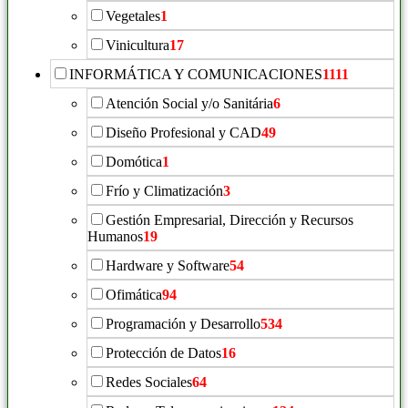
Vegetales
1
Vinicultura
17
INFORMÁTICA Y COMUNICACIONES
1111
Atención Social y/o Sanitária
6
Diseño Profesional y CAD
49
Domótica
1
Frío y Climatización
3
Gestión Empresarial, Dirección y Recursos
Humanos
19
Hardware y Software
54
Ofimática
94
Programación y Desarrollo
534
Protección de Datos
16
Redes Sociales
64