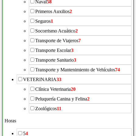
Naval
58
Primeros Auxilios
2
Seguros
1
Socorrismo Acuático
2
Transporte de Viajeros
7
Transporte Escolar
3
Transporte Sanitario
3
Transporte y Mantenimiento de Vehículos
74
VETERINARIA
33
Clínica Veterinaria
20
Peluquería Canina y Felina
2
Zoológicos
11
Horas
5
4