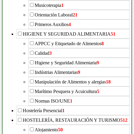
Musicoterapia
1
Orientación Laboral
21
Primeros Auxilios
4
HIGIENE Y SEGURIDAD ALIMENTARIA
51
APPCC y Etiquetado de Alimentos
8
Calidad
3
Higiene y Seguridad Alimentaria
9
Indústrias Alimentarias
9
Manipulación de Alimentos y alergias
18
Marítimo Pesquera y Acuicultura
5
Normas ISO/UNE
1
Hostelería Presencial
1
HOSTELERÍA, RESTAURACIÓN Y TURISMO
512
Alojamiento
50