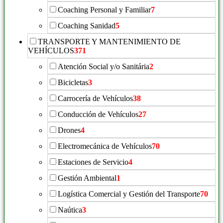
Coaching Personal y Familiar
7
Coaching Sanidad
5
TRANSPORTE Y MANTENIMIENTO DE
VEHÍCULOS
371
Atención Social y/o Sanitária
2
Bicicletas
3
Carrocería de Vehículos
38
Conducción de Vehículos
27
Drones
4
Electromecánica de Vehículos
70
Estaciones de Servicio
4
Gestión Ambiental
1
Logística Comercial y Gestión del Transporte
70
Naútica
3