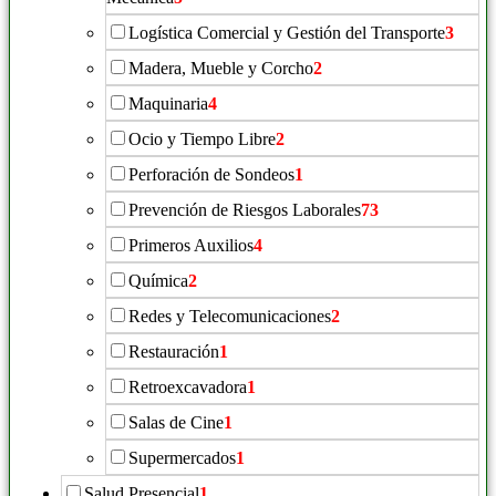
Logística Comercial y Gestión del Transporte
3
Madera, Mueble y Corcho
2
Maquinaria
4
Ocio y Tiempo Libre
2
Perforación de Sondeos
1
Prevención de Riesgos Laborales
73
Primeros Auxilios
4
Química
2
Redes y Telecomunicaciones
2
Restauración
1
Retroexcavadora
1
Salas de Cine
1
Supermercados
1
Salud Presencial
1