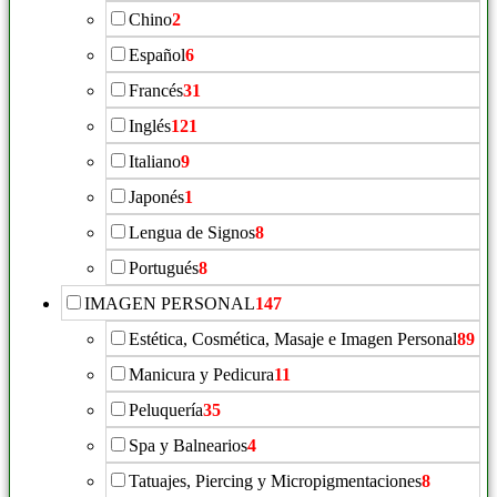
Chino
2
Español
6
Francés
31
Inglés
121
Italiano
9
Japonés
1
Lengua de Signos
8
Portugués
8
IMAGEN PERSONAL
147
Estética, Cosmética, Masaje e Imagen Personal
89
Manicura y Pedicura
11
Peluquería
35
Spa y Balnearios
4
Tatuajes, Piercing y Micropigmentaciones
8