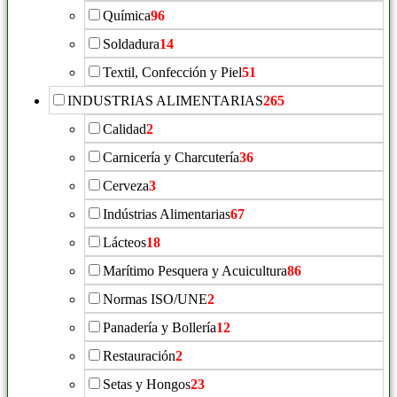
Química
96
Soldadura
14
Textil, Confección y Piel
51
INDUSTRIAS ALIMENTARIAS
265
Calidad
2
Carnicería y Charcutería
36
Cerveza
3
Indústrias Alimentarias
67
Lácteos
18
Marítimo Pesquera y Acuicultura
86
Normas ISO/UNE
2
Panadería y Bollería
12
Restauración
2
Setas y Hongos
23