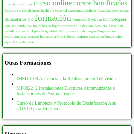
curso online
cursos bonificados
financiera
Cuchillos
Cursos de inglés
delineación
dibujo vectorial
estructuras tubulares
fiscalidad internacional
formación
fitosanitarios
honmologada
FLC
Formación Evolution
igualdad retributiva
Inglés básico
Inglés empresarial
Inglés para hostelería
Manejo de
cuchillos
objetos 3D
plan de igualdad
PNL
prevencion de riesgos
Programación
neurolinguistica
recursos humanos
reforma laboral
registros salarial retributivo
salud
tapas
TPC
veterinaria
Otras Formaciones
IMSD0108 Asistencia a la Realización en Televisión
MF0822_2 Instalaciones Eléctricas Automatizadas e
Instalaciones de Automatismos
Curso de Limpieza y Protocolo de Desinfección Anti
COVID para Hostelería