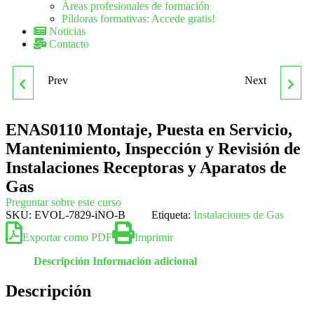
Áreas profesionales de formación
Píldoras formativas: Accede gratis!
Noticias
Contacto
Prev
Next
ENAL0210 GESTIÓN DEL
ENAS0208 GESTIÓN DEL
MONTAJE Y
MONTAJE Y
ENAS0110 Montaje, Puesta en Servicio,
Mantenimiento, Inspección y Revisión de
MANTENIMIENTO DE
MANTENIMIENTO DE
Instalaciones Receptoras y Aparatos de
Gas
SUBESTACIONES
REDES DE GAS
Preguntar sobre este curso
SKU:
EVOL-7829-iNO-B
Etiqueta:
Instalaciones de Gas
ELÉCTRICAS
Exportar como PDF
Imprimir
Descripción
Información adicional
Descripción