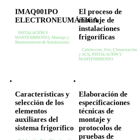
IMAQ001PO
El proceso de
ELECTRONEUMÁTICA
montaje de
instalaciones
INSTALACIÓN Y
frigoríficas
MANTENIMIENTO
,
Montaje y
Mantenimiento de Instalaciones
Calefacción, Frio, Climatización
y ACS
,
INSTALACIÓN Y
MANTENIMIENTO
Características y
Elaboración de
selección de los
especificaciones
elementos
técnicas de
auxiliares del
montaje y
sistema frigorífico
protocolos de
pruebas de