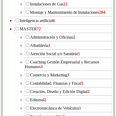
Instalaciones de Gas
22
Montaje y Mantenimiento de Instalaciones
204
Inteligencia artificial
6
MASTER
72
Administración y Oficinas
2
Albañilería
1
Atención Social y/o Sanitária
5
Coaching Gestión Empresarial y Recursos
Humanos
3
Comercio y Marketing
3
Contabilidad, Finanzas y Fiscal
5
Creación, Diseño y Edición Digital
2
Editorial
2
Electromecánica de Vehículos
1