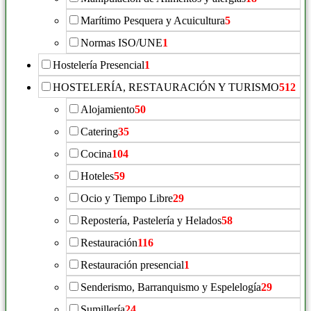
Marítimo Pesquera y Acuicultura
5
Normas ISO/UNE
1
Hostelería Presencial
1
HOSTELERÍA, RESTAURACIÓN Y TURISMO
512
Alojamiento
50
Catering
35
Cocina
104
Hoteles
59
Ocio y Tiempo Libre
29
Repostería, Pastelería y Helados
58
Restauración
116
Restauración presencial
1
Senderismo, Barranquismo y Espelelogía
29
Sumillería
24