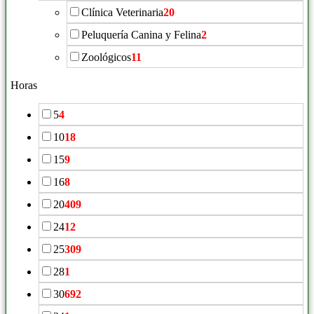
Clínica Veterinaria
20
Peluquería Canina y Felina
2
Zoológicos
11
Horas
5
4
10
18
15
9
16
8
20
409
24
12
25
309
28
1
30
692