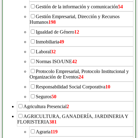
Gestión de la información y comunicación
54
Gestión Empresarial, Dirección y Recursos
Humanos
198
Igualdad de Género
12
Inmobiliaria
49
Laboral
32
Normas ISO/UNE
42
Protocolo Empresarial, Protocolo Institucional y
Organización de Eventos
24
Responsabilidad Social Corporativa
10
Seguros
50
Agricultura Presencial
2
AGRICULTURA, GANADERÍA, JARDINERIA Y
FLORISTERIA
381
Agraria
119