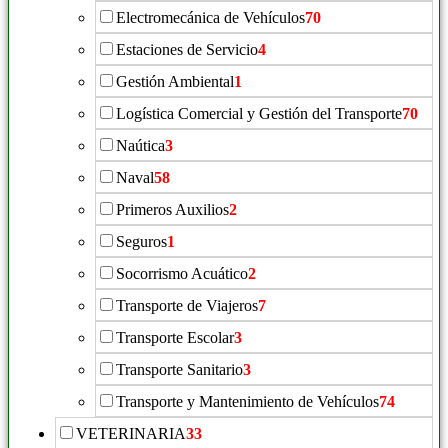
Electromecánica de Vehículos
70
Estaciones de Servicio
4
Gestión Ambiental
1
Logística Comercial y Gestión del Transporte
70
Naútica
3
Naval
58
Primeros Auxilios
2
Seguros
1
Socorrismo Acuático
2
Transporte de Viajeros
7
Transporte Escolar
3
Transporte Sanitario
3
Transporte y Mantenimiento de Vehículos
74
VETERINARIA
33