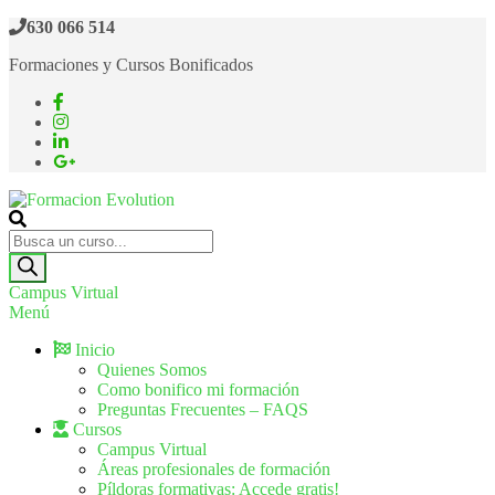
630 066 514
Formaciones y Cursos Bonificados
Formacion Evolution
Cursos de formación continua
Campus Virtual
Menú
Inicio
Quienes Somos
Como bonifico mi formación
Preguntas Frecuentes – FAQS
Cursos
Campus Virtual
Áreas profesionales de formación
Píldoras formativas: Accede gratis!