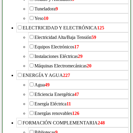
Tuneladora
9
Yeso
10
ELECTRICIDAD Y ELECTRÓNICA
125
Electricidad Alta/Baja Tensión
59
Equipos Electrónicos
17
Instalaciones Eléctricas
29
Máquinas Electromecánicas
20
ENERGÍA Y AGUA
227
Agua
49
Eficiencia Energética
47
Energía Eléctrica
11
Energías renovables
126
FORMACIÓN COMPLEMENTARIA
248
Bibliotecas
9