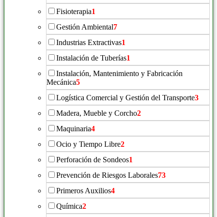
Fisioterapia
1
Gestión Ambiental
7
Industrias Extractivas
1
Instalación de Tuberías
1
Instalación, Mantenimiento y Fabricación
Mecánica
5
Logística Comercial y Gestión del Transporte
3
Madera, Mueble y Corcho
2
Maquinaria
4
Ocio y Tiempo Libre
2
Perforación de Sondeos
1
Prevención de Riesgos Laborales
73
Primeros Auxilios
4
Química
2