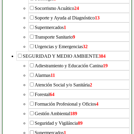
Socorrismo Acuático
24
Soporte y Ayuda al Diagnóstico
13
Supermercados
1
Transporte Sanitario
9
Urgencias y Emergencias
32
SEGURIDAD Y MEDIO AMBIENTE
384
Adiestramiento y Educación Canina
19
Alarmas
11
Atención Social y/o Sanitária
2
Forestal
64
Formación Profesional y Oficios
4
Gestión Ambiental
189
Seguridad y Vigiláncia
89
Supermercados
1