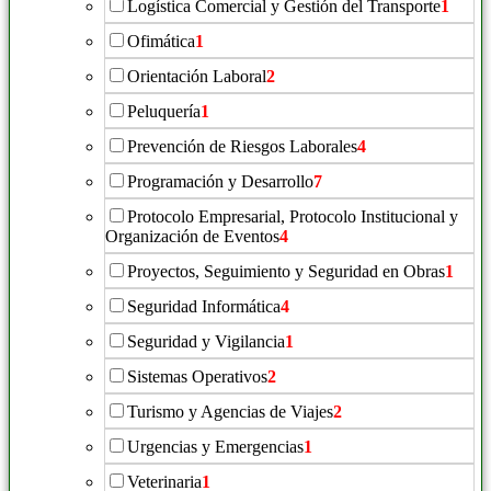
Logística Comercial y Gestión del Transporte
1
Ofimática
1
Orientación Laboral
2
Peluquería
1
Prevención de Riesgos Laborales
4
Programación y Desarrollo
7
Protocolo Empresarial, Protocolo Institucional y
Organización de Eventos
4
Proyectos, Seguimiento y Seguridad en Obras
1
Seguridad Informática
4
Seguridad y Vigilancia
1
Sistemas Operativos
2
Turismo y Agencias de Viajes
2
Urgencias y Emergencias
1
Veterinaria
1