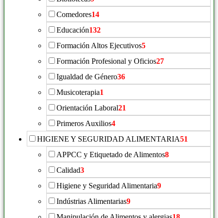
Comedores
14
Educación
132
Formación Altos Ejecutivos
5
Formación Profesional y Oficios
27
Igualdad de Género
36
Musicoterapia
1
Orientación Laboral
21
Primeros Auxilios
4
HIGIENE Y SEGURIDAD ALIMENTARIA
51
APPCC y Etiquetado de Alimentos
8
Calidad
3
Higiene y Seguridad Alimentaria
9
Indústrias Alimentarias
9
Manipulación de Alimentos y alergias
18