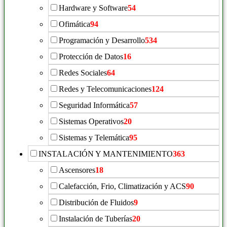
Hardware y Software
54
Ofimática
94
Programación y Desarrollo
534
Protección de Datos
16
Redes Sociales
64
Redes y Telecomunicaciones
124
Seguridad Informática
57
Sistemas Operativos
20
Sistemas y Telemática
95
INSTALACIÓN Y MANTENIMIENTO
363
Ascensores
18
Calefacción, Frio, Climatización y ACS
90
Distribución de Fluidos
9
Instalación de Tuberías
20