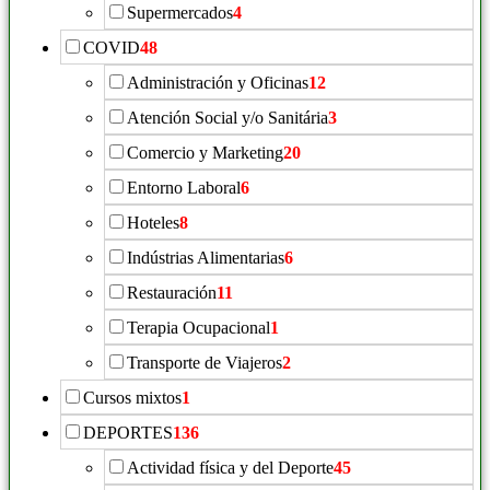
Supermercados
4
COVID
48
Administración y Oficinas
12
Atención Social y/o Sanitária
3
Comercio y Marketing
20
Entorno Laboral
6
Hoteles
8
Indústrias Alimentarias
6
Restauración
11
Terapia Ocupacional
1
Transporte de Viajeros
2
Cursos mixtos
1
DEPORTES
136
Actividad física y del Deporte
45