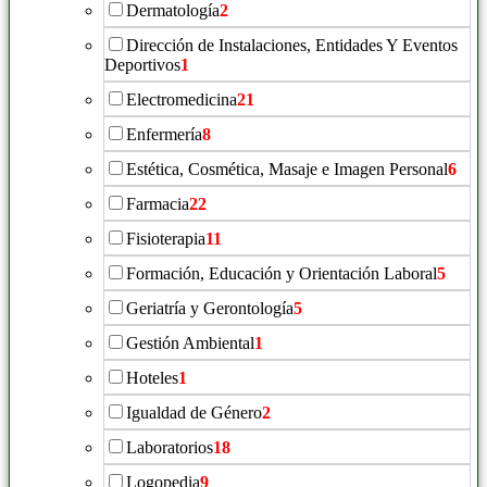
Dermatología
2
Dirección de Instalaciones, Entidades Y Eventos
Deportivos
1
Electromedicina
21
Enfermería
8
Estética, Cosmética, Masaje e Imagen Personal
6
Farmacia
22
Fisioterapia
11
Formación, Educación y Orientación Laboral
5
Geriatría y Gerontología
5
Gestión Ambiental
1
Hoteles
1
Igualdad de Género
2
Laboratorios
18
Logopedia
9