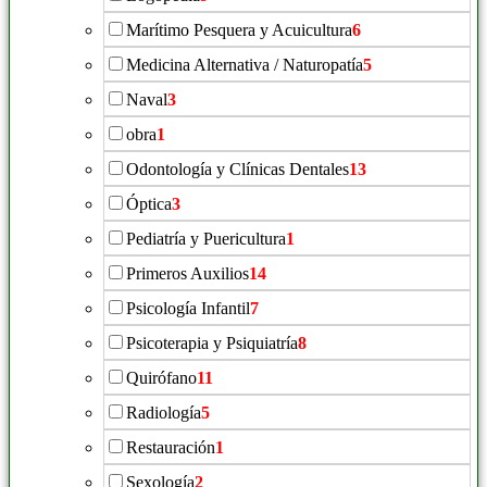
Marítimo Pesquera y Acuicultura
6
Medicina Alternativa / Naturopatía
5
Naval
3
obra
1
Odontología y Clínicas Dentales
13
Óptica
3
Pediatría y Puericultura
1
Primeros Auxilios
14
Psicología Infantil
7
Psicoterapia y Psiquiatría
8
Quirófano
11
Radiología
5
Restauración
1
Sexología
2