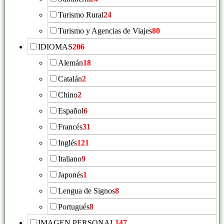
Turismo Rural
24
Turismo y Agencias de Viajes
80
IDIOMAS
206
Alemán
18
Catalán
2
Chino
2
Español
6
Francés
31
Inglés
121
Italiano
9
Japonés
1
Lengua de Signos
8
Portugués
8
IMAGEN PERSONAL
147