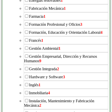
Energías renovables
1
Fabricación Mecánica
1
Farmacia
1
Formación Profesional y Oficios
3
Formación, Educación y Orientación Laboral
4
Francés
1
Gestión Ambiental
1
Gestión Empresarial, Dirección y Recursos
Humanos
9
Gestión Integrada
2
Hardware y Software
3
Inglés
1
Inmobiliaria
4
Instalación, Mantenimiento y Fabricación
Mecánica
2