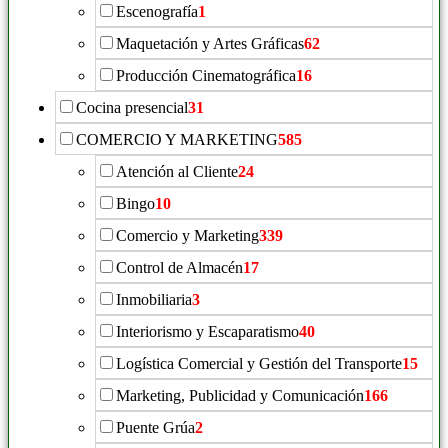
Escenografía
1
Maquetación y Artes Gráficas
62
Producción Cinematográfica
16
Cocina presencial
31
COMERCIO Y MARKETING
585
Atención al Cliente
24
Bingo
10
Comercio y Marketing
339
Control de Almacén
17
Inmobiliaria
3
Interiorismo y Escaparatismo
40
Logística Comercial y Gestión del Transporte
15
Marketing, Publicidad y Comunicación
166
Puente Grúa
2