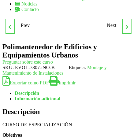
Noticias
Contacto
Prev
Next
PEÓN FORESTAL
POSTGRADO DE
ENTRENADOR SUPERIOR
Polimantenedor de Edificios y
Equipamientos Urbanos
DE NATACIÓN
Preguntar sobre este curso
SKU:
EVOL-7807-iNO-B
Etiqueta:
Montaje y
Mantenimiento de Instalaciones
Exportar como PDF
Imprimir
Descripción
Información adicional
Descripción
CURSO DE ESPECIALIZACIÓN
Objetivos