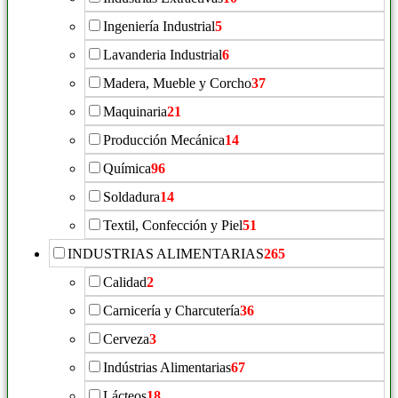
Ingeniería Industrial
5
Lavanderia Industrial
6
Madera, Mueble y Corcho
37
Maquinaria
21
Producción Mecánica
14
Química
96
Soldadura
14
Textil, Confección y Piel
51
INDUSTRIAS ALIMENTARIAS
265
Calidad
2
Carnicería y Charcutería
36
Cerveza
3
Indústrias Alimentarias
67
Lácteos
18