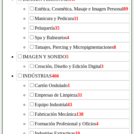
Estética, Cosmética, Masaje e Imagen Personal
89
Manicura y Pedicura
11
Peluquería
35
Spa y Balnearios
4
Tatuajes, Piercing y Micropigmentaciones
8
IMAGEN Y SONIDO
5
Creación, Diseño y Edición Digital
3
INDÚSTRIAS
466
Cartón Ondulado
1
Empresas de Limpieza
31
Equipo Industrial
43
Fabricación Mecánica
138
Formación Profesional y Oficios
4
Industrias Extractivas
10