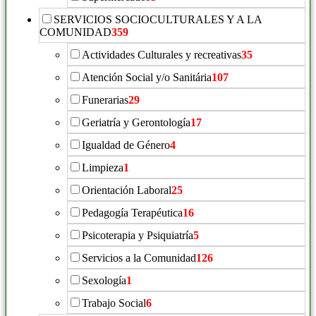
SERVICIOS SOCIOCULTURALES Y A LA
COMUNIDAD
359
Actividades Culturales y recreativas
35
Atención Social y/o Sanitária
107
Funerarias
29
Geriatría y Gerontología
17
Igualdad de Género
4
Limpieza
1
Orientación Laboral
25
Pedagogía Terapéutica
16
Psicoterapia y Psiquiatría
5
Servicios a la Comunidad
126
Sexología
1
Trabajo Social
6