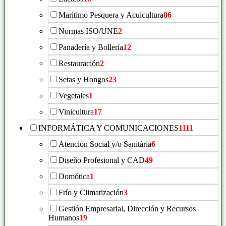
Marítimo Pesquera y Acuicultura
86
Normas ISO/UNE
2
Panadería y Bollería
12
Restauración
2
Setas y Hongos
23
Vegetales
1
Vinicultura
17
INFORMÁTICA Y COMUNICACIONES
1111
Atención Social y/o Sanitária
6
Diseño Profesional y CAD
49
Domótica
1
Frío y Climatización
3
Gestión Empresarial, Dirección y Recursos
Humanos
19