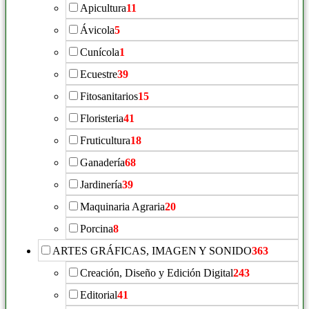
Apicultura
11
Ávicola
5
Cunícola
1
Ecuestre
39
Fitosanitarios
15
Floristeria
41
Fruticultura
18
Ganadería
68
Jardinería
39
Maquinaria Agraria
20
Porcina
8
ARTES GRÁFICAS, IMAGEN Y SONIDO
363
Creación, Diseño y Edición Digital
243
Editorial
41