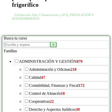
frigorífico
Calefacción, Frio, Climatización y ACS
,
INSTALACIÓN Y
MANTENIMIENTO
Busca tu curso
Famílias
ADMINISTRACIÓN Y GESTIÓN
879
Administración y Oficinas
210
Calidad
47
Contabilidad, Finanzas y Fiscal
172
Control de Almacén
18
Cooperativas
22
Derecho y Aspectos Jurídicos
30