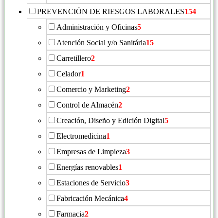
PREVENCIÓN DE RIESGOS LABORALES
154
Administración y Oficinas
5
Atención Social y/o Sanitária
15
Carretillero
2
Celador
1
Comercio y Marketing
2
Control de Almacén
2
Creación, Diseño y Edición Digital
5
Electromedicina
1
Empresas de Limpieza
3
Energías renovables
1
Estaciones de Servicio
3
Fabricación Mecánica
4
Farmacia
2