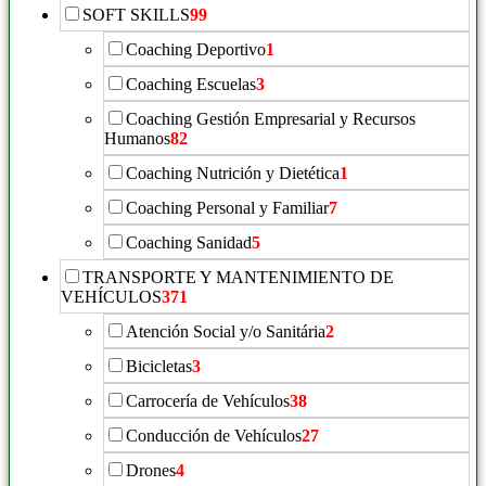
SOFT SKILLS
99
Coaching Deportivo
1
Coaching Escuelas
3
Coaching Gestión Empresarial y Recursos
Humanos
82
Coaching Nutrición y Dietética
1
Coaching Personal y Familiar
7
Coaching Sanidad
5
TRANSPORTE Y MANTENIMIENTO DE
VEHÍCULOS
371
Atención Social y/o Sanitária
2
Bicicletas
3
Carrocería de Vehículos
38
Conducción de Vehículos
27
Drones
4