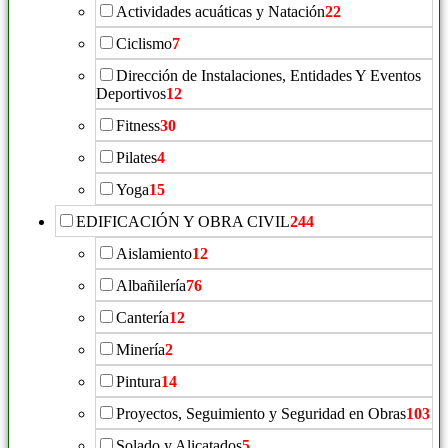
Actividades acuáticas y Natación
22
Ciclismo
7
Dirección de Instalaciones, Entidades Y Eventos
Deportivos
12
Fitness
30
Pilates
4
Yoga
15
EDIFICACIÓN Y OBRA CIVIL
244
Aislamiento
12
Albañilería
76
Cantería
12
Minería
2
Pintura
14
Proyectos, Seguimiento y Seguridad en Obras
103
Solado y Alicatados
5