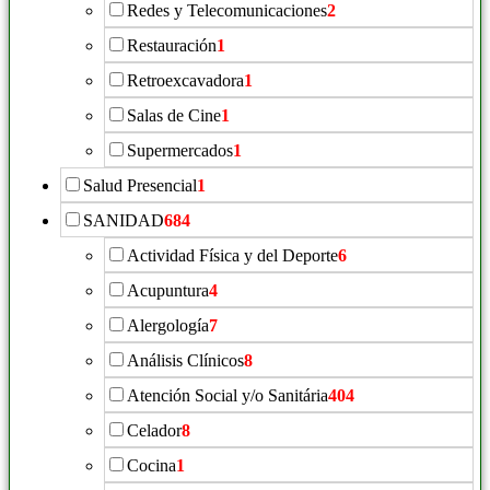
Redes y Telecomunicaciones
2
Restauración
1
Retroexcavadora
1
Salas de Cine
1
Supermercados
1
Salud Presencial
1
SANIDAD
684
Actividad Física y del Deporte
6
Acupuntura
4
Alergología
7
Análisis Clínicos
8
Atención Social y/o Sanitária
404
Celador
8
Cocina
1