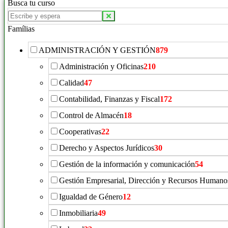
Busca tu curso
Famílias
ADMINISTRACIÓN Y GESTIÓN
879
Administración y Oficinas
210
Calidad
47
Contabilidad, Finanzas y Fiscal
172
Control de Almacén
18
Cooperativas
22
Derecho y Aspectos Jurídicos
30
Gestión de la información y comunicación
54
Gestión Empresarial, Dirección y Recursos Humano
Igualdad de Género
12
Inmobiliaria
49