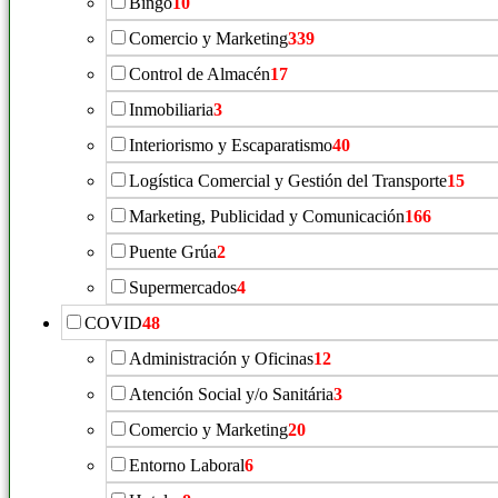
Bingo
10
Comercio y Marketing
339
Control de Almacén
17
Inmobiliaria
3
Interiorismo y Escaparatismo
40
Logística Comercial y Gestión del Transporte
15
Marketing, Publicidad y Comunicación
166
Puente Grúa
2
Supermercados
4
COVID
48
Administración y Oficinas
12
Atención Social y/o Sanitária
3
Comercio y Marketing
20
Entorno Laboral
6