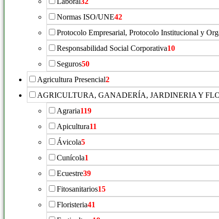
Laboral
32
Normas ISO/UNE
42
Protocolo Empresarial, Protocolo Institucional y Or
Responsabilidad Social Corporativa
10
Seguros
50
Agricultura Presencial
2
AGRICULTURA, GANADERÍA, JARDINERIA Y FL
Agraria
119
Apicultura
11
Ávicola
5
Cunícola
1
Ecuestre
39
Fitosanitarios
15
Floristeria
41