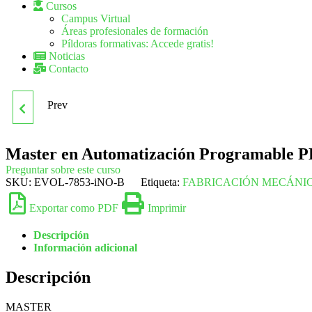
Cursos
Campus Virtual
Áreas profesionales de formación
Píldoras formativas: Accede gratis!
Noticias
Contacto
Prev
MASTER EN
ADMINISTRACIÓN Y
Master en Automatización Programable 
Preguntar sobre este curso
GESTIÓN DE
SKU:
EVOL-7853-iNO-B
Etiqueta:
FABRICACIÓN MECÁNI
Exportar como PDF
Imprimir
SERVIDORES WEB,
Descripción
MENSAJERÍA
Información adicional
Descripción
ELECTRÓNICA Y
MASTER
TRANSFERENCIA DE