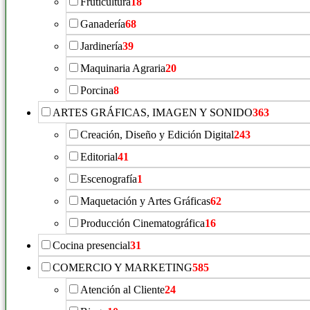
Fruticultura
18
Ganadería
68
Jardinería
39
Maquinaria Agraria
20
Porcina
8
ARTES GRÁFICAS, IMAGEN Y SONIDO
363
Creación, Diseño y Edición Digital
243
Editorial
41
Escenografía
1
Maquetación y Artes Gráficas
62
Producción Cinematográfica
16
Cocina presencial
31
COMERCIO Y MARKETING
585
Atención al Cliente
24