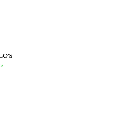
PLC’S
CA