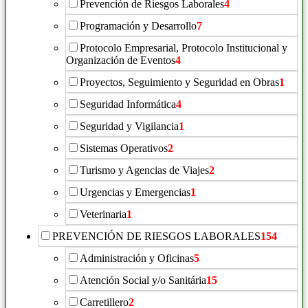
Prevención de Riesgos Laborales
4
Programación y Desarrollo
7
Protocolo Empresarial, Protocolo Institucional y
Organización de Eventos
4
Proyectos, Seguimiento y Seguridad en Obras
1
Seguridad Informática
4
Seguridad y Vigilancia
1
Sistemas Operativos
2
Turismo y Agencias de Viajes
2
Urgencias y Emergencias
1
Veterinaria
1
PREVENCIÓN DE RIESGOS LABORALES
154
Administración y Oficinas
5
Atención Social y/o Sanitária
15
Carretillero
2