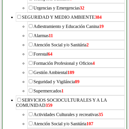
Urgencias y Emergencias
32
SEGURIDAD Y MEDIO AMBIENTE
384
Adiestramiento y Educación Canina
19
Alarmas
11
Atención Social y/o Sanitária
2
Forestal
64
Formación Profesional y Oficios
4
Gestión Ambiental
189
Seguridad y Vigiláncia
89
Supermercados
1
SERVICIOS SOCIOCULTURALES Y A LA
COMUNIDAD
359
Actividades Culturales y recreativas
35
Atención Social y/o Sanitária
107