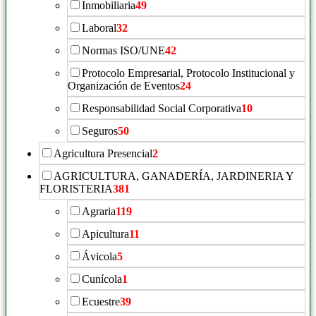
Inmobiliaria
49
Laboral
32
Normas ISO/UNE
42
Protocolo Empresarial, Protocolo Institucional y
Organización de Eventos
24
Responsabilidad Social Corporativa
10
Seguros
50
Agricultura Presencial
2
AGRICULTURA, GANADERÍA, JARDINERIA Y
FLORISTERIA
381
Agraria
119
Apicultura
11
Ávicola
5
Cunícola
1
Ecuestre
39