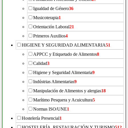
Igualdad de Género
36
Musicoterapia
1
Orientación Laboral
21
Primeros Auxilios
4
HIGIENE Y SEGURIDAD ALIMENTARIA
51
APPCC y Etiquetado de Alimentos
8
Calidad
3
Higiene y Seguridad Alimentaria
9
Indústrias Alimentarias
9
Manipulación de Alimentos y alergias
18
Marítimo Pesquera y Acuicultura
5
Normas ISO/UNE
1
Hostelería Presencial
1
HOSTELERÍA, RESTAURACIÓN Y TURISMO
512