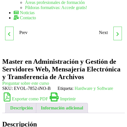
Áreas profesionales de formación
Píldoras formativas: Accede gratis!
Noticias
Contacto
Prev
Next
MASTER EN
MASTER EN
ADMINISTRACIÓN DE
AUTOMATIZACIÓN
Master en Administración y Gestión de
FINCAS Y GESTIÓN
PROGRAMABLE PLC'S
Servidores Web, Mensajería Electrónica
INMOBILIARIA
y Transferencia de Archivos
Preguntar sobre este curso
SKU:
EVOL-7852-iNO-B
Etiqueta:
Hardware y Software
Exportar como PDF
Imprimir
Descripción
Información adicional
Descripción