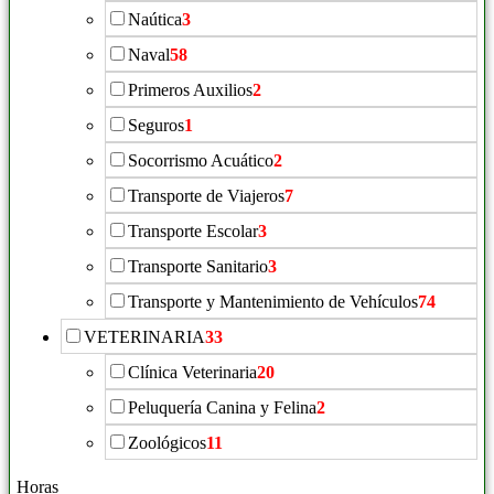
Naútica
3
Naval
58
Primeros Auxilios
2
Seguros
1
Socorrismo Acuático
2
Transporte de Viajeros
7
Transporte Escolar
3
Transporte Sanitario
3
Transporte y Mantenimiento de Vehículos
74
VETERINARIA
33
Clínica Veterinaria
20
Peluquería Canina y Felina
2
Zoológicos
11
Horas