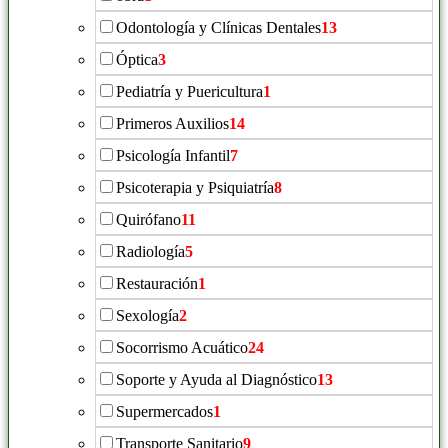
Odontología y Clínicas Dentales
13
Óptica
3
Pediatría y Puericultura
1
Primeros Auxilios
14
Psicología Infantil
7
Psicoterapia y Psiquiatría
8
Quirófano
11
Radiología
5
Restauración
1
Sexología
2
Socorrismo Acuático
24
Soporte y Ayuda al Diagnóstico
13
Supermercados
1
Transporte Sanitario
9