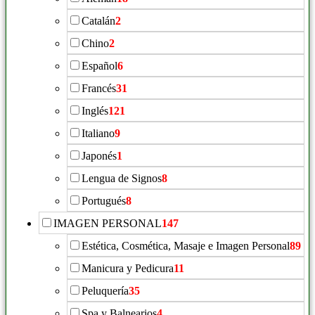
Catalán
2
Chino
2
Español
6
Francés
31
Inglés
121
Italiano
9
Japonés
1
Lengua de Signos
8
Portugués
8
IMAGEN PERSONAL
147
Estética, Cosmética, Masaje e Imagen Personal
89
Manicura y Pedicura
11
Peluquería
35
Spa y Balnearios
4