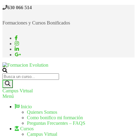
Saltar
630 066 514
al
contenido
Formaciones y Cursos Bonificados
Formacion Evolution
Cursos de formación continua
Búsqueda
de
productos
Campus Virtual
Menú
Inicio
Quienes Somos
Como bonifico mi formación
Preguntas Frecuentes – FAQS
Cursos
Campus Virtual