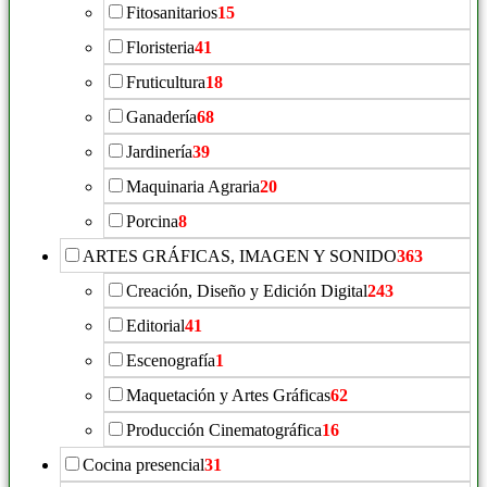
Fitosanitarios
15
Floristeria
41
Fruticultura
18
Ganadería
68
Jardinería
39
Maquinaria Agraria
20
Porcina
8
ARTES GRÁFICAS, IMAGEN Y SONIDO
363
Creación, Diseño y Edición Digital
243
Editorial
41
Escenografía
1
Maquetación y Artes Gráficas
62
Producción Cinematográfica
16
Cocina presencial
31