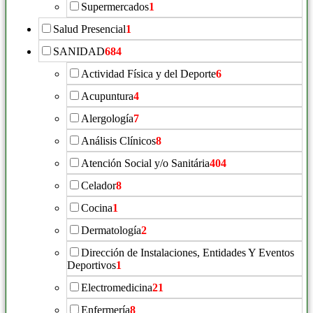
Supermercados
1
Salud Presencial
1
SANIDAD
684
Actividad Física y del Deporte
6
Acupuntura
4
Alergología
7
Análisis Clínicos
8
Atención Social y/o Sanitária
404
Celador
8
Cocina
1
Dermatología
2
Dirección de Instalaciones, Entidades Y Eventos
Deportivos
1
Electromedicina
21
Enfermería
8