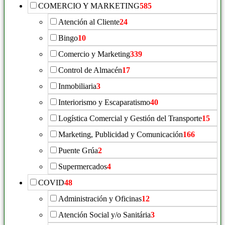
COMERCIO Y MARKETING
585
Atención al Cliente
24
Bingo
10
Comercio y Marketing
339
Control de Almacén
17
Inmobiliaria
3
Interiorismo y Escaparatismo
40
Logística Comercial y Gestión del Transporte
15
Marketing, Publicidad y Comunicación
166
Puente Grúa
2
Supermercados
4
COVID
48
Administración y Oficinas
12
Atención Social y/o Sanitária
3