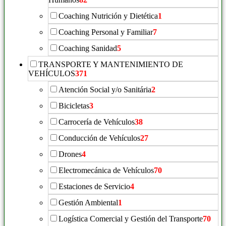
Coaching Nutrición y Dietética
1
Coaching Personal y Familiar
7
Coaching Sanidad
5
TRANSPORTE Y MANTENIMIENTO DE
VEHÍCULOS
371
Atención Social y/o Sanitária
2
Bicicletas
3
Carrocería de Vehículos
38
Conducción de Vehículos
27
Drones
4
Electromecánica de Vehículos
70
Estaciones de Servicio
4
Gestión Ambiental
1
Logística Comercial y Gestión del Transporte
70