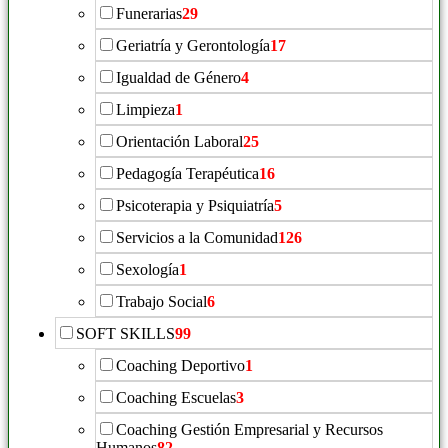
Funerarias
29
Geriatría y Gerontología
17
Igualdad de Género
4
Limpieza
1
Orientación Laboral
25
Pedagogía Terapéutica
16
Psicoterapia y Psiquiatría
5
Servicios a la Comunidad
126
Sexología
1
Trabajo Social
6
SOFT SKILLS
99
Coaching Deportivo
1
Coaching Escuelas
3
Coaching Gestión Empresarial y Recursos
Humanos
82