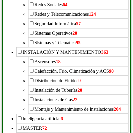
Redes Sociales
64
Redes y Telecomunicaciones
124
Seguridad Informática
57
Sistemas Operativos
20
Sistemas y Telemática
95
INSTALACIÓN Y MANTENIMIENTO
363
Ascensores
18
Calefacción, Frio, Climatización y ACS
90
Distribución de Fluidos
9
Instalación de Tuberías
20
Instalaciones de Gas
22
Montaje y Mantenimiento de Instalaciones
204
Inteligencia artificial
6
MASTER
72