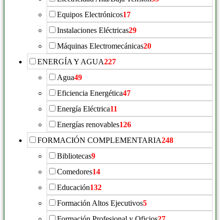
Equipos Electrónicos
17
Instalaciones Eléctricas
29
Máquinas Electromecánicas
20
ENERGÍA Y AGUA
227
Agua
49
Eficiencia Energética
47
Energía Eléctrica
11
Energías renovables
126
FORMACIÓN COMPLEMENTARIA
248
Bibliotecas
9
Comedores
14
Educación
132
Formación Altos Ejecutivos
5
Formación Profesional y Oficios
27