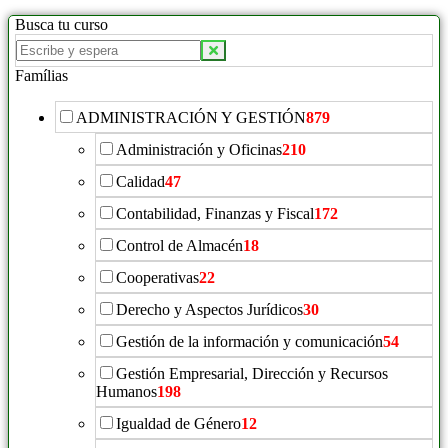
Busca tu curso
Buscar
productos:
Famílias
ADMINISTRACIÓN Y GESTIÓN
879
Administración y Oficinas
210
Calidad
47
Contabilidad, Finanzas y Fiscal
172
Control de Almacén
18
Cooperativas
22
Derecho y Aspectos Jurídicos
30
Gestión de la información y comunicación
54
Gestión Empresarial, Dirección y Recursos
Humanos
198
Igualdad de Género
12