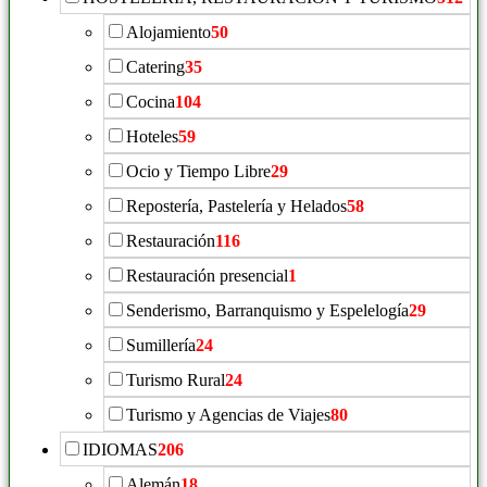
Alojamiento
50
Catering
35
Cocina
104
Hoteles
59
Ocio y Tiempo Libre
29
Repostería, Pastelería y Helados
58
Restauración
116
Restauración presencial
1
Senderismo, Barranquismo y Espelelogía
29
Sumillería
24
Turismo Rural
24
Turismo y Agencias de Viajes
80
IDIOMAS
206
Alemán
18