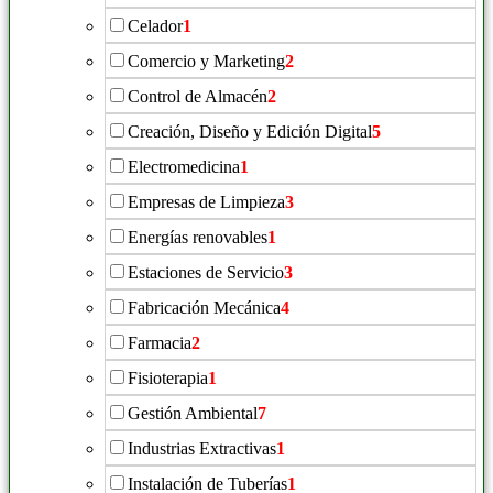
Celador
1
Comercio y Marketing
2
Control de Almacén
2
Creación, Diseño y Edición Digital
5
Electromedicina
1
Empresas de Limpieza
3
Energías renovables
1
Estaciones de Servicio
3
Fabricación Mecánica
4
Farmacia
2
Fisioterapia
1
Gestión Ambiental
7
Industrias Extractivas
1
Instalación de Tuberías
1