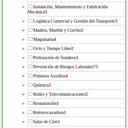
Instalación, Mantenimiento y Fabricación
Mecánica
5
Logística Comercial y Gestión del Transporte
3
Madera, Mueble y Corcho
2
Maquinaria
4
Ocio y Tiempo Libre
2
Perforación de Sondeos
1
Prevención de Riesgos Laborales
73
Primeros Auxilios
4
Química
2
Redes y Telecomunicaciones
2
Restauración
1
Retroexcavadora
1
Salas de Cine
1