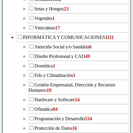
Setas y Hongos
23
Vegetales
1
Vinicultura
17
INFORMÁTICA Y COMUNICACIONES
1111
Atención Social y/o Sanitária
6
Diseño Profesional y CAD
49
Domótica
1
Frío y Climatización
3
Gestión Empresarial, Dirección y Recursos
Humanos
19
Hardware y Software
54
Ofimática
94
Programación y Desarrollo
534
Protección de Datos
16