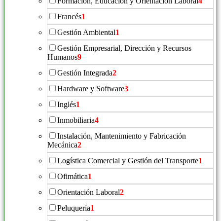
Formación, Educación y Orientación Laboral
4
Francés
1
Gestión Ambiental
1
Gestión Empresarial, Dirección y Recursos
Humanos
9
Gestión Integrada
2
Hardware y Software
3
Inglés
1
Inmobiliaria
4
Instalación, Mantenimiento y Fabricación
Mecánica
2
Logística Comercial y Gestión del Transporte
1
Ofimática
1
Orientación Laboral
2
Peluquería
1