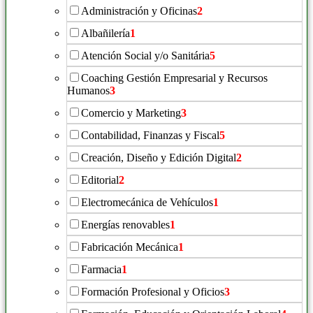
Administración y Oficinas
2
Albañilería
1
Atención Social y/o Sanitária
5
Coaching Gestión Empresarial y Recursos
Humanos
3
Comercio y Marketing
3
Contabilidad, Finanzas y Fiscal
5
Creación, Diseño y Edición Digital
2
Editorial
2
Electromecánica de Vehículos
1
Energías renovables
1
Fabricación Mecánica
1
Farmacia
1
Formación Profesional y Oficios
3