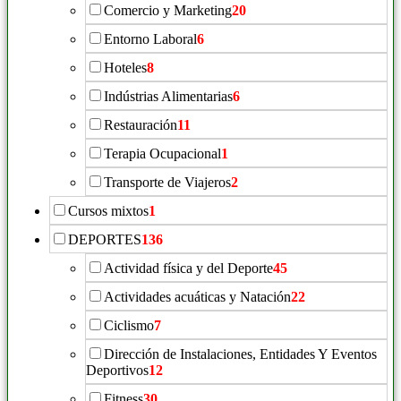
Comercio y Marketing
20
Entorno Laboral
6
Hoteles
8
Indústrias Alimentarias
6
Restauración
11
Terapia Ocupacional
1
Transporte de Viajeros
2
Cursos mixtos
1
DEPORTES
136
Actividad física y del Deporte
45
Actividades acuáticas y Natación
22
Ciclismo
7
Dirección de Instalaciones, Entidades Y Eventos
Deportivos
12
Fitness
30