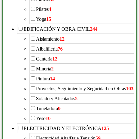
Pilates
4
Yoga
15
EDIFICACIÓN Y OBRA CIVIL
244
Aislamiento
12
Albañilería
76
Cantería
12
Minería
2
Pintura
14
Proyectos, Seguimiento y Seguridad en Obras
103
Solado y Alicatados
5
Tuneladora
9
Yeso
10
ELECTRICIDAD Y ELECTRÓNICA
125
Electricidad Alta/Baja Tensión
59