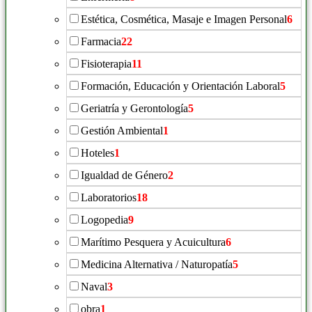
Estética, Cosmética, Masaje e Imagen Personal
6
Farmacia
22
Fisioterapia
11
Formación, Educación y Orientación Laboral
5
Geriatría y Gerontología
5
Gestión Ambiental
1
Hoteles
1
Igualdad de Género
2
Laboratorios
18
Logopedia
9
Marítimo Pesquera y Acuicultura
6
Medicina Alternativa / Naturopatía
5
Naval
3
obra
1