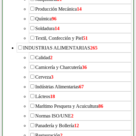
Producción Mecánica
14
Química
96
Soldadura
14
Textil, Confección y Piel
51
INDUSTRIAS ALIMENTARIAS
265
Calidad
2
Carnicería y Charcutería
36
Cerveza
3
Indústrias Alimentarias
67
Lácteos
18
Marítimo Pesquera y Acuicultura
86
Normas ISO/UNE
2
Panadería y Bollería
12
Restauración
2