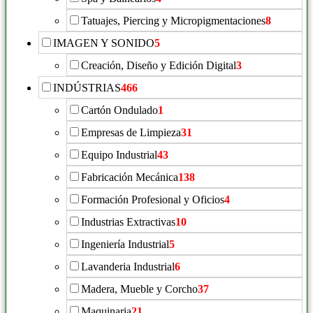
Tatuajes, Piercing y Micropigmentaciones
8
IMAGEN Y SONIDO
5
Creación, Diseño y Edición Digital
3
INDÚSTRIAS
466
Cartón Ondulado
1
Empresas de Limpieza
31
Equipo Industrial
43
Fabricación Mecánica
138
Formación Profesional y Oficios
4
Industrias Extractivas
10
Ingeniería Industrial
5
Lavanderia Industrial
6
Madera, Mueble y Corcho
37
Maquinaria
21