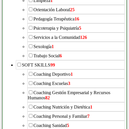
Limpieza
1
Orientación Laboral
25
Pedagogía Terapéutica
16
Psicoterapia y Psiquiatría
5
Servicios a la Comunidad
126
Sexología
1
Trabajo Social
6
SOFT SKILLS
99
Coaching Deportivo
1
Coaching Escuelas
3
Coaching Gestión Empresarial y Recursos
Humanos
82
Coaching Nutrición y Dietética
1
Coaching Personal y Familiar
7
Coaching Sanidad
5