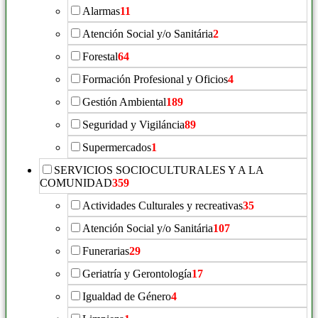
Alarmas
11
Atención Social y/o Sanitária
2
Forestal
64
Formación Profesional y Oficios
4
Gestión Ambiental
189
Seguridad y Vigiláncia
89
Supermercados
1
SERVICIOS SOCIOCULTURALES Y A LA
COMUNIDAD
359
Actividades Culturales y recreativas
35
Atención Social y/o Sanitária
107
Funerarias
29
Geriatría y Gerontología
17
Igualdad de Género
4