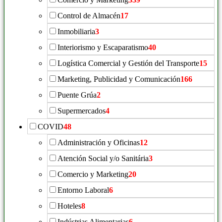
Control de Almacén
17
Inmobiliaria
3
Interiorismo y Escaparatismo
40
Logística Comercial y Gestión del Transporte
15
Marketing, Publicidad y Comunicación
166
Puente Grúa
2
Supermercados
4
COVID
48
Administración y Oficinas
12
Atención Social y/o Sanitária
3
Comercio y Marketing
20
Entorno Laboral
6
Hoteles
8
Indústrias Alimentarias
6