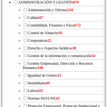
ADMINISTRACIÓN Y GESTIÓN
879
Administración y Oficinas
210
Calidad
47
Contabilidad, Finanzas y Fiscal
172
Control de Almacén
18
Cooperativas
22
Derecho y Aspectos Jurídicos
30
Gestión de la información y comunicación
54
Gestión Empresarial, Dirección y Recursos
Humanos
198
Igualdad de Género
12
Inmobiliaria
49
Laboral
32
Normas ISO/UNE
42
Protocolo Empresarial, Protocolo Institucional y