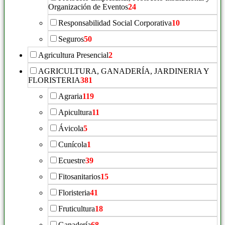
Organización de Eventos
24
Responsabilidad Social Corporativa
10
Seguros
50
Agricultura Presencial
2
AGRICULTURA, GANADERÍA, JARDINERIA Y
FLORISTERIA
381
Agraria
119
Apicultura
11
Ávicola
5
Cunícola
1
Ecuestre
39
Fitosanitarios
15
Floristeria
41
Fruticultura
18
Ganadería
68