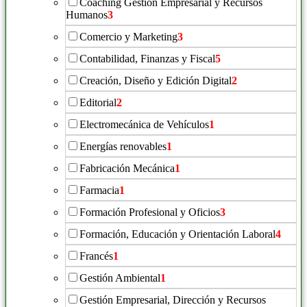
Coaching Gestión Empresarial y Recursos
Humanos
3
Comercio y Marketing
3
Contabilidad, Finanzas y Fiscal
5
Creación, Diseño y Edición Digital
2
Editorial
2
Electromecánica de Vehículos
1
Energías renovables
1
Fabricación Mecánica
1
Farmacia
1
Formación Profesional y Oficios
3
Formación, Educación y Orientación Laboral
4
Francés
1
Gestión Ambiental
1
Gestión Empresarial, Dirección y Recursos