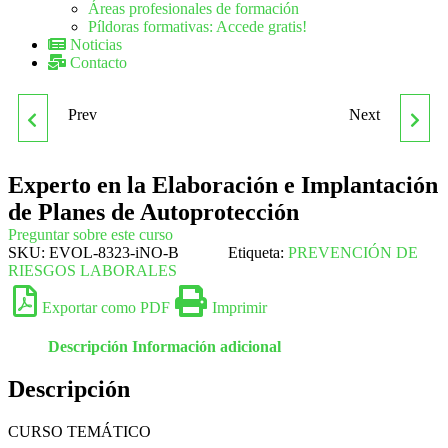
Áreas profesionales de formación
Píldoras formativas: Accede gratis!
Noticias
Contacto
Prev
Next
EXPERTO EN
EXPERTO EN MAÎTRE
HOMEOPATÍA
Experto en la Elaboración e Implantación
de Planes de Autoprotección
Preguntar sobre este curso
SKU:
EVOL-8323-iNO-B
Etiqueta:
PREVENCIÓN DE
RIESGOS LABORALES
Exportar como PDF
Imprimir
Descripción
Información adicional
Descripción
CURSO TEMÁTICO