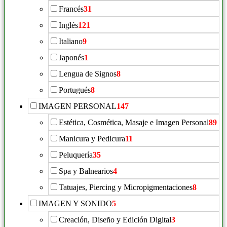
Francés
31
Inglés
121
Italiano
9
Japonés
1
Lengua de Signos
8
Portugués
8
IMAGEN PERSONAL
147
Estética, Cosmética, Masaje e Imagen Personal
89
Manicura y Pedicura
11
Peluquería
35
Spa y Balnearios
4
Tatuajes, Piercing y Micropigmentaciones
8
IMAGEN Y SONIDO
5
Creación, Diseño y Edición Digital
3