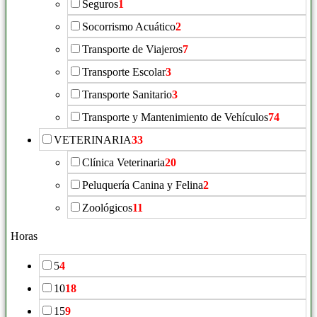
Seguros
1
Socorrismo Acuático
2
Transporte de Viajeros
7
Transporte Escolar
3
Transporte Sanitario
3
Transporte y Mantenimiento de Vehículos
74
VETERINARIA
33
Clínica Veterinaria
20
Peluquería Canina y Felina
2
Zoológicos
11
Horas
5
4
10
18
15
9