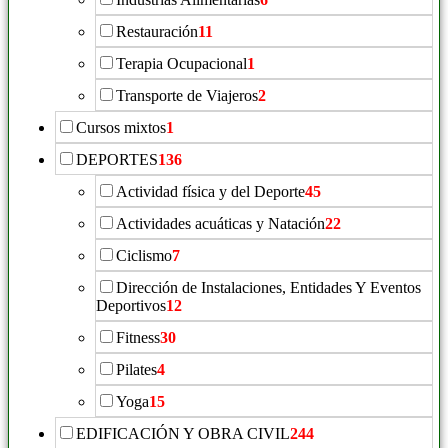
Restauración
11
Terapia Ocupacional
1
Transporte de Viajeros
2
Cursos mixtos
1
DEPORTES
136
Actividad física y del Deporte
45
Actividades acuáticas y Natación
22
Ciclismo
7
Dirección de Instalaciones, Entidades Y Eventos
Deportivos
12
Fitness
30
Pilates
4
Yoga
15
EDIFICACIÓN Y OBRA CIVIL
244