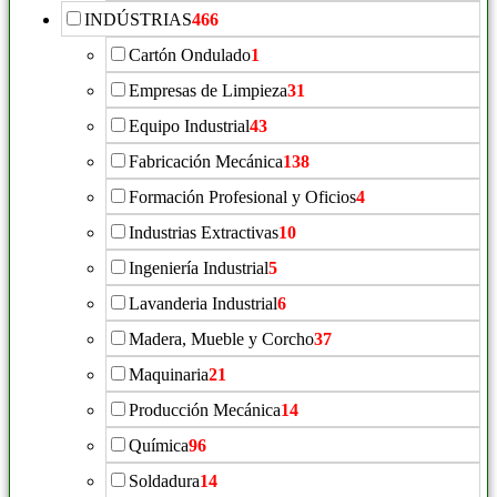
INDÚSTRIAS
466
Cartón Ondulado
1
Empresas de Limpieza
31
Equipo Industrial
43
Fabricación Mecánica
138
Formación Profesional y Oficios
4
Industrias Extractivas
10
Ingeniería Industrial
5
Lavanderia Industrial
6
Madera, Mueble y Corcho
37
Maquinaria
21
Producción Mecánica
14
Química
96
Soldadura
14