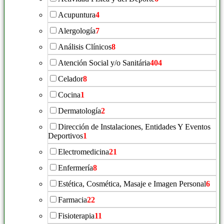
Acupuntura
4
Alergología
7
Análisis Clínicos
8
Atención Social y/o Sanitária
404
Celador
8
Cocina
1
Dermatología
2
Dirección de Instalaciones, Entidades Y Eventos
Deportivos
1
Electromedicina
21
Enfermería
8
Estética, Cosmética, Masaje e Imagen Personal
6
Farmacia
22
Fisioterapia
11