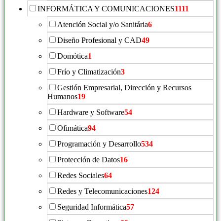
INFORMÁTICA Y COMUNICACIONES
1111
Atención Social y/o Sanitária
6
Diseño Profesional y CAD
49
Domótica
1
Frío y Climatización
3
Gestión Empresarial, Dirección y Recursos
Humanos
19
Hardware y Software
54
Ofimática
94
Programación y Desarrollo
534
Protección de Datos
16
Redes Sociales
64
Redes y Telecomunicaciones
124
Seguridad Informática
57