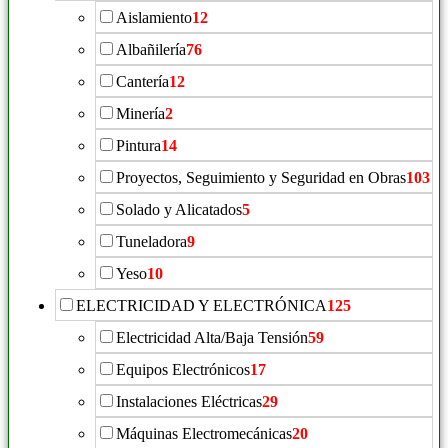
Aislamiento
12
Albañilería
76
Cantería
12
Minería
2
Pintura
14
Proyectos, Seguimiento y Seguridad en Obras
103
Solado y Alicatados
5
Tuneladora
9
Yeso
10
ELECTRICIDAD Y ELECTRÓNICA
125
Electricidad Alta/Baja Tensión
59
Equipos Electrónicos
17
Instalaciones Eléctricas
29
Máquinas Electromecánicas
20