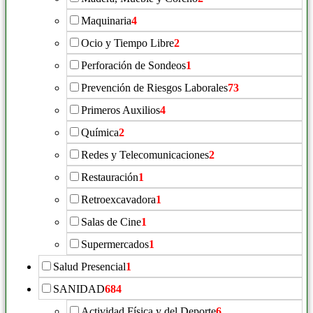
Maquinaria
4
Ocio y Tiempo Libre
2
Perforación de Sondeos
1
Prevención de Riesgos Laborales
73
Primeros Auxilios
4
Química
2
Redes y Telecomunicaciones
2
Restauración
1
Retroexcavadora
1
Salas de Cine
1
Supermercados
1
Salud Presencial
1
SANIDAD
684
Actividad Física y del Deporte
6