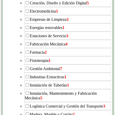
Creación, Diseño y Edición Digital
5
Electromedicina
1
Empresas de Limpieza
3
Energías renovables
1
Estaciones de Servicio
3
Fabricación Mecánica
4
Farmacia
2
Fisioterapia
1
Gestión Ambiental
7
Industrias Extractivas
1
Instalación de Tuberías
1
Instalación, Mantenimiento y Fabricación
Mecánica
5
Logística Comercial y Gestión del Transporte
3
Madera, Mueble y Corcho
2