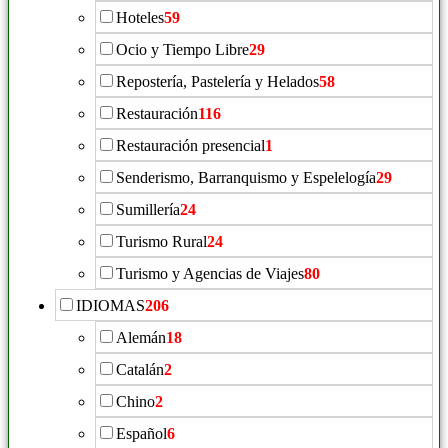
Hoteles
59
Ocio y Tiempo Libre
29
Repostería, Pastelería y Helados
58
Restauración
116
Restauración presencial
1
Senderismo, Barranquismo y Espelelogía
29
Sumillería
24
Turismo Rural
24
Turismo y Agencias de Viajes
80
IDIOMAS
206
Alemán
18
Catalán
2
Chino
2
Español
6