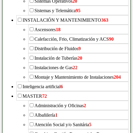
Sistemas Operativos
20
Sistemas y Telemática
95
INSTALACIÓN Y MANTENIMIENTO
363
Ascensores
18
Calefacción, Frio, Climatización y ACS
90
Distribución de Fluidos
9
Instalación de Tuberías
20
Instalaciones de Gas
22
Montaje y Mantenimiento de Instalaciones
204
Inteligencia artificial
6
MASTER
72
Administración y Oficinas
2
Albañilería
1
Atención Social y/o Sanitária
5