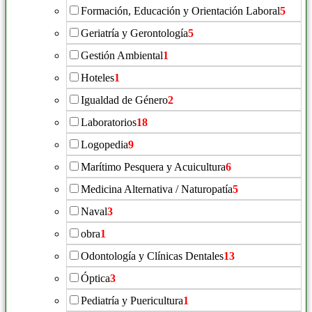
Formación, Educación y Orientación Laboral
5
Geriatría y Gerontología
5
Gestión Ambiental
1
Hoteles
1
Igualdad de Género
2
Laboratorios
18
Logopedia
9
Marítimo Pesquera y Acuicultura
6
Medicina Alternativa / Naturopatía
5
Naval
3
obra
1
Odontología y Clínicas Dentales
13
Óptica
3
Pediatría y Puericultura
1