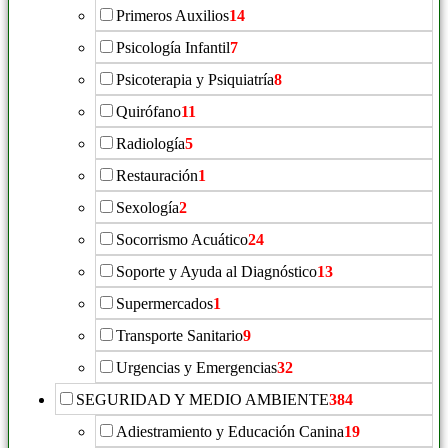
Primeros Auxilios
14
Psicología Infantil
7
Psicoterapia y Psiquiatría
8
Quirófano
11
Radiología
5
Restauración
1
Sexología
2
Socorrismo Acuático
24
Soporte y Ayuda al Diagnóstico
13
Supermercados
1
Transporte Sanitario
9
Urgencias y Emergencias
32
SEGURIDAD Y MEDIO AMBIENTE
384
Adiestramiento y Educación Canina
19