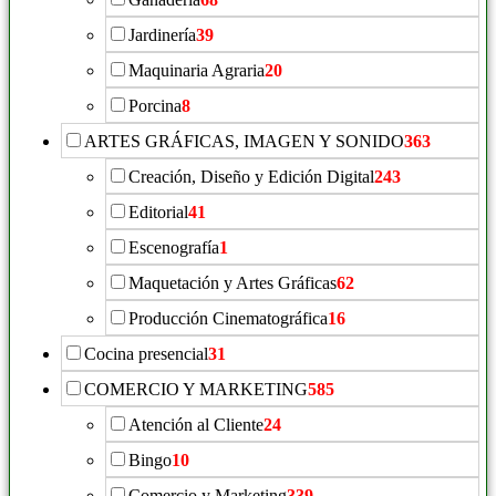
Jardinería
39
Maquinaria Agraria
20
Porcina
8
ARTES GRÁFICAS, IMAGEN Y SONIDO
363
Creación, Diseño y Edición Digital
243
Editorial
41
Escenografía
1
Maquetación y Artes Gráficas
62
Producción Cinematográfica
16
Cocina presencial
31
COMERCIO Y MARKETING
585
Atención al Cliente
24
Bingo
10
Comercio y Marketing
339