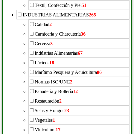
Textil, Confección y Piel
51
INDUSTRIAS ALIMENTARIAS
265
Calidad
2
Carnicería y Charcutería
36
Cerveza
3
Indústrias Alimentarias
67
Lácteos
18
Marítimo Pesquera y Acuicultura
86
Normas ISO/UNE
2
Panadería y Bollería
12
Restauración
2
Setas y Hongos
23
Vegetales
1
Vinicultura
17