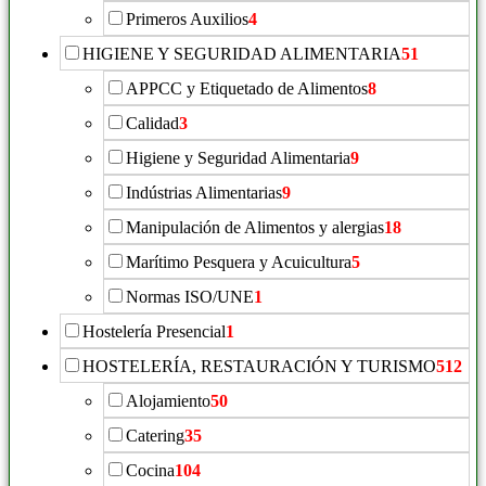
Primeros Auxilios
4
HIGIENE Y SEGURIDAD ALIMENTARIA
51
APPCC y Etiquetado de Alimentos
8
Calidad
3
Higiene y Seguridad Alimentaria
9
Indústrias Alimentarias
9
Manipulación de Alimentos y alergias
18
Marítimo Pesquera y Acuicultura
5
Normas ISO/UNE
1
Hostelería Presencial
1
HOSTELERÍA, RESTAURACIÓN Y TURISMO
512
Alojamiento
50
Catering
35
Cocina
104