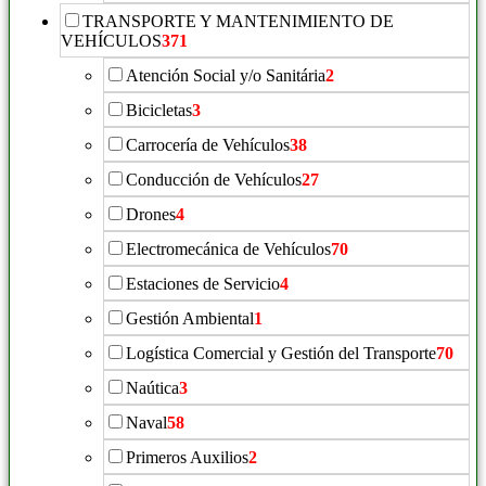
TRANSPORTE Y MANTENIMIENTO DE
VEHÍCULOS
371
Atención Social y/o Sanitária
2
Bicicletas
3
Carrocería de Vehículos
38
Conducción de Vehículos
27
Drones
4
Electromecánica de Vehículos
70
Estaciones de Servicio
4
Gestión Ambiental
1
Logística Comercial y Gestión del Transporte
70
Naútica
3
Naval
58
Primeros Auxilios
2