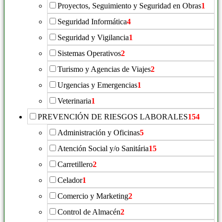
Proyectos, Seguimiento y Seguridad en Obras
1
Seguridad Informática
4
Seguridad y Vigilancia
1
Sistemas Operativos
2
Turismo y Agencias de Viajes
2
Urgencias y Emergencias
1
Veterinaria
1
PREVENCIÓN DE RIESGOS LABORALES
154
Administración y Oficinas
5
Atención Social y/o Sanitária
15
Carretillero
2
Celador
1
Comercio y Marketing
2
Control de Almacén
2