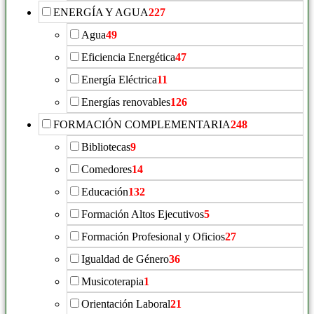
ENERGÍA Y AGUA
227
Agua
49
Eficiencia Energética
47
Energía Eléctrica
11
Energías renovables
126
FORMACIÓN COMPLEMENTARIA
248
Bibliotecas
9
Comedores
14
Educación
132
Formación Altos Ejecutivos
5
Formación Profesional y Oficios
27
Igualdad de Género
36
Musicoterapia
1
Orientación Laboral
21