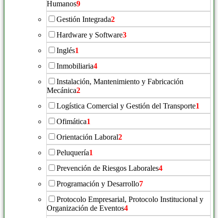
Humanos
9
Gestión Integrada
2
Hardware y Software
3
Inglés
1
Inmobiliaria
4
Instalación, Mantenimiento y Fabricación
Mecánica
2
Logística Comercial y Gestión del Transporte
1
Ofimática
1
Orientación Laboral
2
Peluquería
1
Prevención de Riesgos Laborales
4
Programación y Desarrollo
7
Protocolo Empresarial, Protocolo Institucional y
Organización de Eventos
4