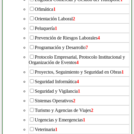
Ofimática
1
Orientación Laboral
2
Peluquería
1
Prevención de Riesgos Laborales
4
Programación y Desarrollo
7
Protocolo Empresarial, Protocolo Institucional y
Organización de Eventos
4
Proyectos, Seguimiento y Seguridad en Obras
1
Seguridad Informática
4
Seguridad y Vigilancia
1
Sistemas Operativos
2
Turismo y Agencias de Viajes
2
Urgencias y Emergencias
1
Veterinaria
1