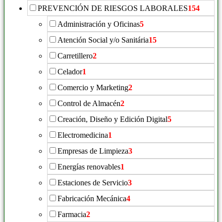
PREVENCIÓN DE RIESGOS LABORALES
154
Administración y Oficinas
5
Atención Social y/o Sanitária
15
Carretillero
2
Celador
1
Comercio y Marketing
2
Control de Almacén
2
Creación, Diseño y Edición Digital
5
Electromedicina
1
Empresas de Limpieza
3
Energías renovables
1
Estaciones de Servicio
3
Fabricación Mecánica
4
Farmacia
2