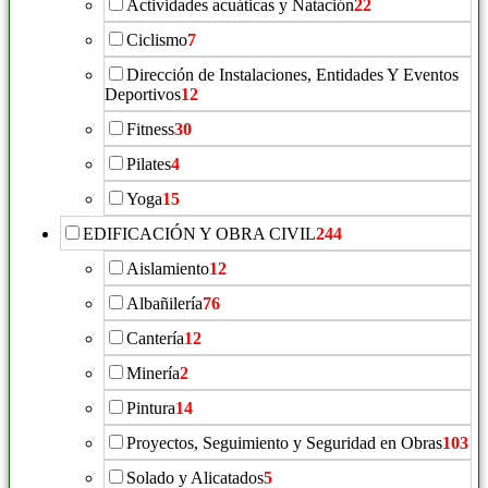
Actividades acuáticas y Natación
22
Ciclismo
7
Dirección de Instalaciones, Entidades Y Eventos
Deportivos
12
Fitness
30
Pilates
4
Yoga
15
EDIFICACIÓN Y OBRA CIVIL
244
Aislamiento
12
Albañilería
76
Cantería
12
Minería
2
Pintura
14
Proyectos, Seguimiento y Seguridad en Obras
103
Solado y Alicatados
5