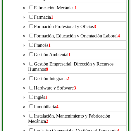
Fabricación Mecánica
1
Farmacia
1
Formación Profesional y Oficios
3
Formación, Educación y Orientación Laboral
4
Francés
1
Gestión Ambiental
1
Gestión Empresarial, Dirección y Recursos
Humanos
9
Gestión Integrada
2
Hardware y Software
3
Inglés
1
Inmobiliaria
4
Instalación, Mantenimiento y Fabricación
Mecánica
2
Logística Comercial y Gestión del Transporte
1