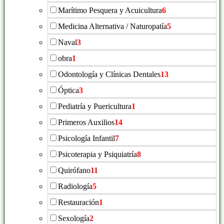
Marítimo Pesquera y Acuicultura
6
Medicina Alternativa / Naturopatía
5
Naval
3
obra
1
Odontología y Clínicas Dentales
13
Óptica
3
Pediatría y Puericultura
1
Primeros Auxilios
14
Psicología Infantil
7
Psicoterapia y Psiquiatría
8
Quirófano
11
Radiología
5
Restauración
1
Sexología
2