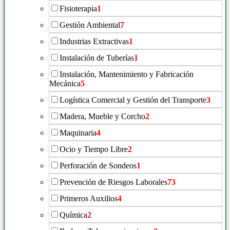
Fisioterapia
1
Gestión Ambiental
7
Industrias Extractivas
1
Instalación de Tuberías
1
Instalación, Mantenimiento y Fabricación
Mecánica
5
Logística Comercial y Gestión del Transporte
3
Madera, Mueble y Corcho
2
Maquinaria
4
Ocio y Tiempo Libre
2
Perforación de Sondeos
1
Prevención de Riesgos Laborales
73
Primeros Auxilios
4
Química
2