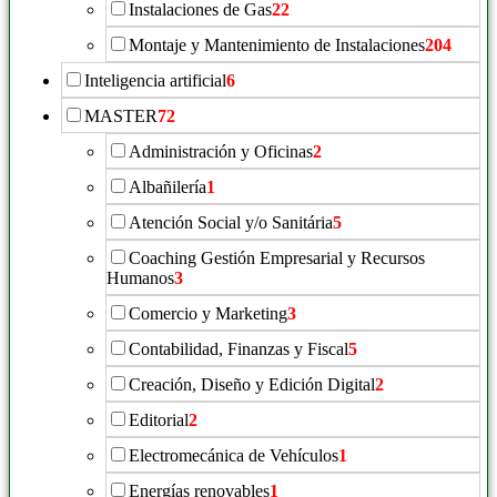
Instalaciones de Gas
22
Montaje y Mantenimiento de Instalaciones
204
Inteligencia artificial
6
MASTER
72
Administración y Oficinas
2
Albañilería
1
Atención Social y/o Sanitária
5
Coaching Gestión Empresarial y Recursos
Humanos
3
Comercio y Marketing
3
Contabilidad, Finanzas y Fiscal
5
Creación, Diseño y Edición Digital
2
Editorial
2
Electromecánica de Vehículos
1
Energías renovables
1