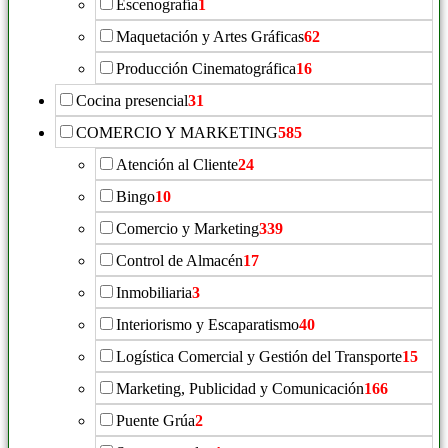
Escenografía
1
Maquetación y Artes Gráficas
62
Producción Cinematográfica
16
Cocina presencial
31
COMERCIO Y MARKETING
585
Atención al Cliente
24
Bingo
10
Comercio y Marketing
339
Control de Almacén
17
Inmobiliaria
3
Interiorismo y Escaparatismo
40
Logística Comercial y Gestión del Transporte
15
Marketing, Publicidad y Comunicación
166
Puente Grúa
2