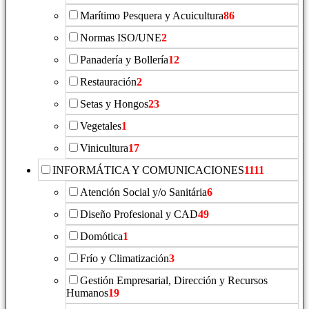
Marítimo Pesquera y Acuicultura
86
Normas ISO/UNE
2
Panadería y Bollería
12
Restauración
2
Setas y Hongos
23
Vegetales
1
Vinicultura
17
INFORMÁTICA Y COMUNICACIONES
1111
Atención Social y/o Sanitária
6
Diseño Profesional y CAD
49
Domótica
1
Frío y Climatización
3
Gestión Empresarial, Dirección y Recursos
Humanos
19