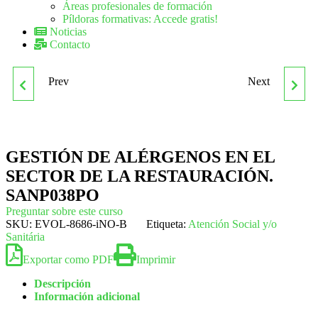
Áreas profesionales de formación
Píldoras formativas: Accede gratis!
Noticias
Contacto
Prev
Next
SANP034PO SALUD,
SANT006PO ATENCIÓN
NUTRICIÓN Y
AL PACIENTE CON
DIETÉTICA
DOLOR
GESTIÓN DE ALÉRGENOS EN EL
SECTOR DE LA RESTAURACIÓN.
SANP038PO
Preguntar sobre este curso
SKU:
EVOL-8686-iNO-B
Etiqueta:
Atención Social y/o
Sanitária
Exportar como PDF
Imprimir
Descripción
Información adicional