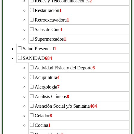
Redes y Telecomunicaciones
2
Restauración
1
Retroexcavadora
1
Salas de Cine
1
Supermercados
1
Salud Presencial
1
SANIDAD
684
Actividad Física y del Deporte
6
Acupuntura
4
Alergología
7
Análisis Clínicos
8
Atención Social y/o Sanitária
404
Celador
8
Cocina
1