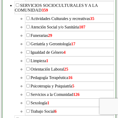
SERVICIOS SOCIOCULTURALES Y A LA
COMUNIDAD
359
Actividades Culturales y recreativas
35
Atención Social y/o Sanitária
107
Funerarias
29
Geriatría y Gerontología
17
Igualdad de Género
4
Limpieza
1
Orientación Laboral
25
Pedagogía Terapéutica
16
Psicoterapia y Psiquiatría
5
Servicios a la Comunidad
126
Sexología
1
Trabajo Social
6