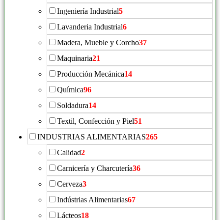
Ingeniería Industrial
5
Lavanderia Industrial
6
Madera, Mueble y Corcho
37
Maquinaria
21
Producción Mecánica
14
Química
96
Soldadura
14
Textil, Confección y Piel
51
INDUSTRIAS ALIMENTARIAS
265
Calidad
2
Carnicería y Charcutería
36
Cerveza
3
Indústrias Alimentarias
67
Lácteos
18