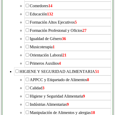
Comedores
14
Educación
132
Formación Altos Ejecutivos
5
Formación Profesional y Oficios
27
Igualdad de Género
36
Musicoterapia
1
Orientación Laboral
21
Primeros Auxilios
4
HIGIENE Y SEGURIDAD ALIMENTARIA
51
APPCC y Etiquetado de Alimentos
8
Calidad
3
Higiene y Seguridad Alimentaria
9
Indústrias Alimentarias
9
Manipulación de Alimentos y alergias
18