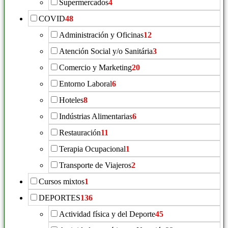
Supermercados
4
COVID
48
Administración y Oficinas
12
Atención Social y/o Sanitária
3
Comercio y Marketing
20
Entorno Laboral
6
Hoteles
8
Indústrias Alimentarias
6
Restauración
11
Terapia Ocupacional
1
Transporte de Viajeros
2
Cursos mixtos
1
DEPORTES
136
Actividad física y del Deporte
45