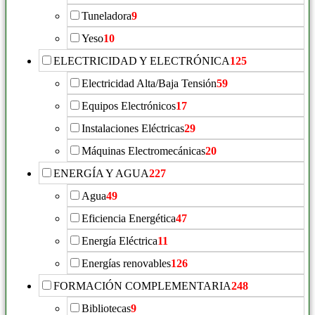
Tuneladora
9
Yeso
10
ELECTRICIDAD Y ELECTRÓNICA
125
Electricidad Alta/Baja Tensión
59
Equipos Electrónicos
17
Instalaciones Eléctricas
29
Máquinas Electromecánicas
20
ENERGÍA Y AGUA
227
Agua
49
Eficiencia Energética
47
Energía Eléctrica
11
Energías renovables
126
FORMACIÓN COMPLEMENTARIA
248
Bibliotecas
9