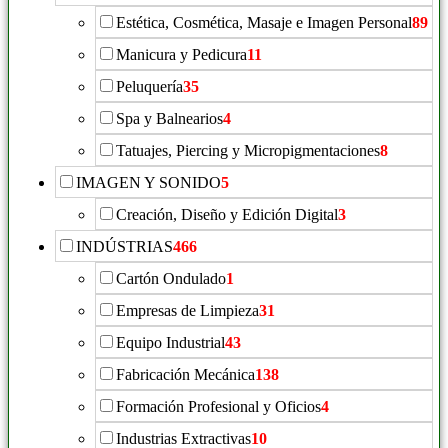
Estética, Cosmética, Masaje e Imagen Personal
89
Manicura y Pedicura
11
Peluquería
35
Spa y Balnearios
4
Tatuajes, Piercing y Micropigmentaciones
8
IMAGEN Y SONIDO
5
Creación, Diseño y Edición Digital
3
INDÚSTRIAS
466
Cartón Ondulado
1
Empresas de Limpieza
31
Equipo Industrial
43
Fabricación Mecánica
138
Formación Profesional y Oficios
4
Industrias Extractivas
10