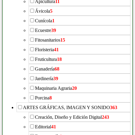
Apicultura
11
Ávicola
5
Cunícola
1
Ecuestre
39
Fitosanitarios
15
Floristeria
41
Fruticultura
18
Ganadería
68
Jardinería
39
Maquinaria Agraria
20
Porcina
8
ARTES GRÁFICAS, IMAGEN Y SONIDO
363
Creación, Diseño y Edición Digital
243
Editorial
41