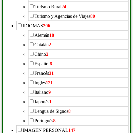
Turismo Rural
24
Turismo y Agencias de Viajes
80
IDIOMAS
206
Alemán
18
Catalán
2
Chino
2
Español
6
Francés
31
Inglés
121
Italiano
9
Japonés
1
Lengua de Signos
8
Portugués
8
IMAGEN PERSONAL
147