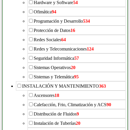
Hardware y Software
54
Ofimática
94
Programación y Desarrollo
534
Protección de Datos
16
Redes Sociales
64
Redes y Telecomunicaciones
124
Seguridad Informática
57
Sistemas Operativos
20
Sistemas y Telemática
95
INSTALACIÓN Y MANTENIMIENTO
363
Ascensores
18
Calefacción, Frio, Climatización y ACS
90
Distribución de Fluidos
9
Instalación de Tuberías
20