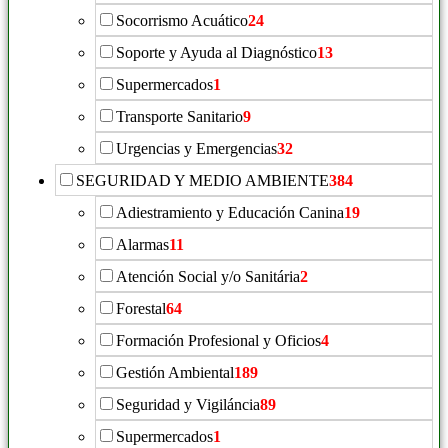
Socorrismo Acuático
24
Soporte y Ayuda al Diagnóstico
13
Supermercados
1
Transporte Sanitario
9
Urgencias y Emergencias
32
SEGURIDAD Y MEDIO AMBIENTE
384
Adiestramiento y Educación Canina
19
Alarmas
11
Atención Social y/o Sanitária
2
Forestal
64
Formación Profesional y Oficios
4
Gestión Ambiental
189
Seguridad y Vigiláncia
89
Supermercados
1