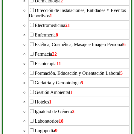
Dermatología
2
Dirección de Instalaciones, Entidades Y Eventos
Deportivos
1
Electromedicina
21
Enfermería
8
Estética, Cosmética, Masaje e Imagen Personal
6
Farmacia
22
Fisioterapia
11
Formación, Educación y Orientación Laboral
5
Geriatría y Gerontología
5
Gestión Ambiental
1
Hoteles
1
Igualdad de Género
2
Laboratorios
18
Logopedia
9