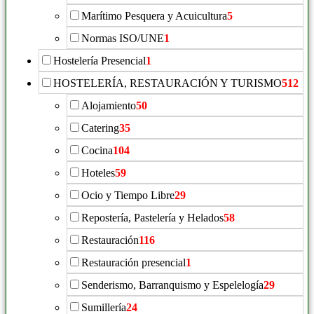
Marítimo Pesquera y Acuicultura
5
Normas ISO/UNE
1
Hostelería Presencial
1
HOSTELERÍA, RESTAURACIÓN Y TURISMO
512
Alojamiento
50
Catering
35
Cocina
104
Hoteles
59
Ocio y Tiempo Libre
29
Repostería, Pastelería y Helados
58
Restauración
116
Restauración presencial
1
Senderismo, Barranquismo y Espelelogía
29
Sumillería
24