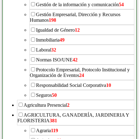
Gestión de la información y comunicación
54
Gestión Empresarial, Dirección y Recursos
Humanos
198
Igualdad de Género
12
Inmobiliaria
49
Laboral
32
Normas ISO/UNE
42
Protocolo Empresarial, Protocolo Institucional y
Organización de Eventos
24
Responsabilidad Social Corporativa
10
Seguros
50
Agricultura Presencial
2
AGRICULTURA, GANADERÍA, JARDINERIA Y
FLORISTERIA
381
Agraria
119