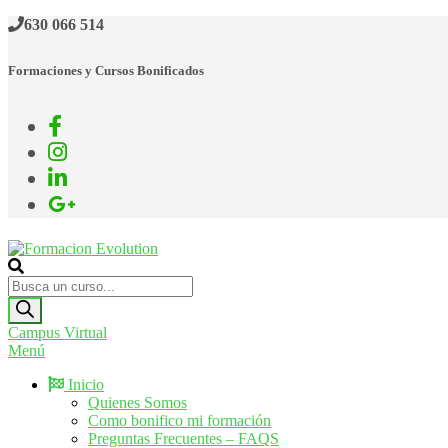
Saltar
630 066 514
al
contenido
Formaciones y Cursos Bonificados
Formacion Evolution
Cursos de formación continua
Búsqueda
de
productos
Campus Virtual
Menú
Inicio
Quienes Somos
Como bonifico mi formación
Preguntas Frecuentes – FAQS