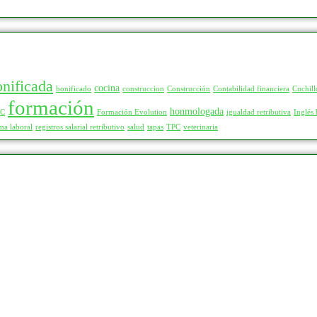
onificada
cocina
bonificado
construccion
Construcción
Contabilidad financiera
Cuchill
formación
honmologada
LC
Formación Evolution
igualdad retributiva
Inglés 
ma laboral
registros salarial retributivo
salud
tapas
TPC
veterinaria