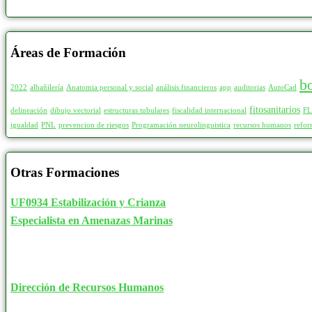
Áreas de Formación
b
2022
albañilería
Anatomia personal y social
análisis financieros
app
auditorias
AutoCad
fitosanitarios
delineación
dibujo vectorial
estructuras tubulares
fiscalidad internacional
F
igualdad
PNL
prevencion de riesgos
Programación neurolinguistica
recursos humanos
refor
Otras Formaciones
UF0934 Estabilización y Crianza
Especialista en Amenazas Marinas
Dirección de Recursos Humanos